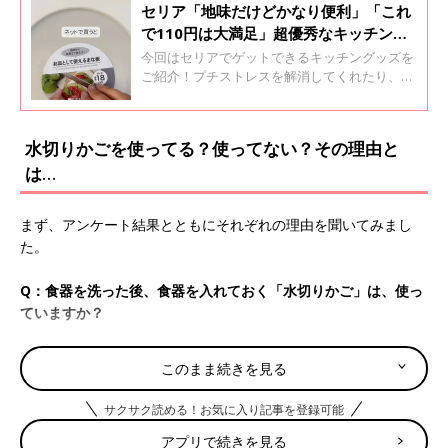
セリア「地味だけどかなり便利」「これ
で110円は大満足」超優秀なキッチング
ッズ5選
今回はセリアでゲットできるキッチングッズを
ご紹介！プチストレスを解消してくれたり、時
短ができたりと、超優秀なアイテムがそろって
います。実際に使っている人たちから絶賛され
ているものばかりなので、ぜひチェックしてみ
水切りかごを使ってる？使ってない？その理由と
てくださいね♪
は…
まず、アンケート結果とともにそれぞれの理由を聞いてみまし
た。
Q：食器を洗った後、食器を入れておく「水切りかご」は、使っ
ていますか？
使っている…57.4%
このまま続きを見る
使っていない…39%
その他…3.6%
サクサク読める！お気に入り記事を登録可能
アプリで続きを見る
◾️食洗機で洗えないものを乾燥