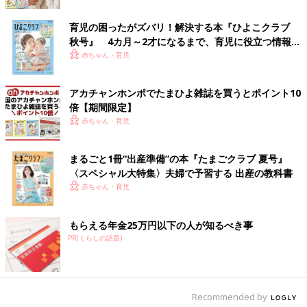
水に浸し20分ほど待ってからこすり洗いしましょう。
育児の困ったがズバリ！解決する本『ひよこクラブ
水切りかごは、プラスチック製とステンレス製がありますが、プ
秋号』 4カ月～2才になるまで、育児に役立つ情報が
ラスチックのカゴのほうが雑菌は繁殖しやすく、ヌメリが発生し
いっぱい！
赤ちゃん・育児
やすいデメリットがあります。また、食器のすすぎ残しがある
と、プラスチックに付着しやすく落ちにくいので、ステンレスの
アカチャンホンポでたまひよ雑誌を買うとポイント10
ほうがいいでしょう。
倍【期間限定】
ただ、ステンレスはプラスチックよりも使いやすいものの、カゴ
赤ちゃん・育児
の継ぎ目部分は水や水に含まれるカルシウムやマグネシウムがつ
きやすく、黒ずみや水アカの原因になりやすいということがあり
ます。
まるごと1冊“出産準備”の本『たまごクラブ 夏号』
〈スペシャル大特集〉夫婦で予習する 出産の教科書
冬は1週間に1回、夏は1週間に2回を目安に掃除して、清潔に保
赤ちゃん・育児
ちましょう。
もらえる年金25万円以下の人が知るべき事
水切りかごを清潔に保つポイントは、水切りかごの食器はそのま
PR(くらしの話題)
まにせず、ある程度乾いたら拭いて食器棚に収納し、水切りかご
をしっかり乾かすことです。
とはいえ、これは忙しいママやパパにとってけっこう手間がかか
る作業です。食器が置きっぱなしだったり、乾く前に使うことに
Recommended by