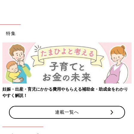
なったりの繰り返しになりがちで、しっかり乾かせないというこ
ともあるのではないでしょか。
お手入れが難しい場合は、思い切って水切りかごは撤去して、管
理しやすいものに変えるのも一つの方法です。例えば、布製のマ
ットやシリコン製のマットがあるので、変えてみてはいかがでし
特集
ょう。私も水切りかごは手放し、布製のマットに変えましたが全
く問題がありません。毎日洗濯できるので、清潔に保つことがで
きオススメです。
シリコン製も便利ですが洗って乾かす手間を考えると、洗濯機に
入れてすぐに洗える布製のマットを数枚準備しておくほうがいい
と思います」（本橋ひろえさん）
排水口の掃除はどのくらいの頻度でして
る!?その掃除頻度だとちょっと心配か
妊娠・出産・育児にかかる費用やもらえる補助金・助成金をわかり
も…
キッチンや洗面台・浴槽の排水口の掃除の頻度
やすく解説！
について「たまひよ」アプリユーザーに聞くと
ともに、排水口の掃除方法についてナチュラル
クリーニング講師の本橋ひろえさんにアドバイ
連載一覧へ
スしてもらいました。
水切りかごを使っていますが、確かに黒ずみやヌメリが気になる
ことも。便利に使っているつもりでも管理が難しい場合は、マッ
トに替えるのもいいかもしれません。