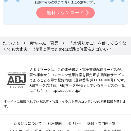
妊娠中から産後まで長く使える無料アプリ
無料ダウンロード
たまひよ
赤ちゃん・育児
「水切りかご」を使ってる？な
くても大丈夫!? 清潔に保つためには週に何回洗えばいい？
ＡＢＪマークは、この電子書店・電子書籍配信サービスが、
著作権者からコンテンツ使用許諾を得た正規版配信サービス
であることを示す登録商標（登録番号 第11091000号）です。
ABJマークの詳細、ABJマークを掲示しているサービスの一覧
はこちら→
https://aebs.or.jp/
本サイトに掲載されている記事・写真・イラスト等のコンテンツの無断転載を禁じま
す。
たまひよについて
利用規約
ポリシー
医師・専門家一覧