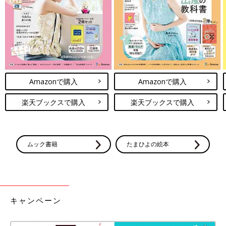
PROFILE）
北里大学 衛生学部化学科卒業後化学薬品会社で合成洗剤の製造
を担当。2006年より、東京を中心に各地でチュラルクリーニン
グ講師になり、ナチュラクリーニング講師としてテレビや雑誌な
Amazonで購入
Amazonで購入
どで活躍。ナチュラルクリーニングとは、環境＆手肌に優しい、
安心安全、手抜きができて楽チン＆楽しきちんと洗えたキレイな
楽天ブックスで購入
楽天ブックスで購入
服を着ること。著書に『やることの「見える化」で掃除をラクに
する方法』『ナチュラルおせんたく大全』などがある。
ムック書籍
たまひよの絵本
キャンペーン