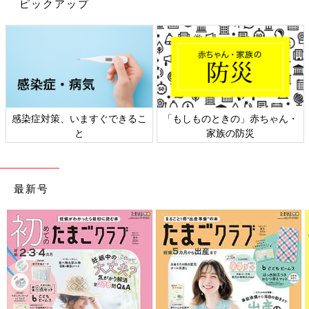
ピックアップ
（取材・文／酒井範子、たまひよONLINE編集部）
※文中のコメントは「たまひよ」アプリユーザーから集めた体験
談を再編集したものです。
※調査は2024年10月実施の「まいにちのたまひよ」アプリユーザ
ーに実施ししたものです。（有効回答数223人）
※記事の内容は2024年12月の情報で、現在と異なる場合がありま
す。
感染症対策、いますぐできるこ
「もしものときの」赤ちゃん・
本橋ひろえさん
と
家族の防災
最新号