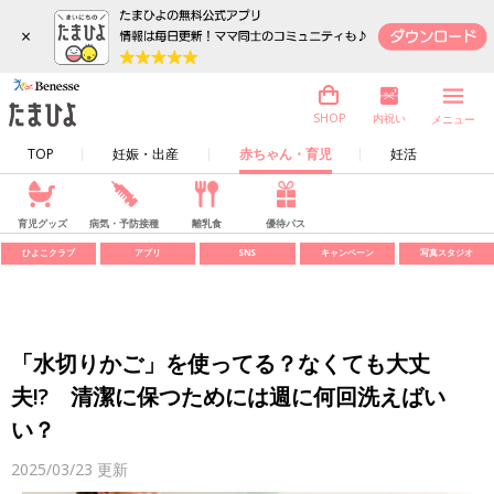
×
内祝い
SHOP
メニュー
TOP
妊娠・出産
赤ちゃん・育児
妊活
育児グッズ
病気・予防接種
離乳食
優待パス
ひよこクラブ
アプリ
SNS
キャンペーン
写真スタジオ
「水切りかご」を使ってる？なくても大丈
夫!? 清潔に保つためには週に何回洗えばい
い？
2025/03/23
更新