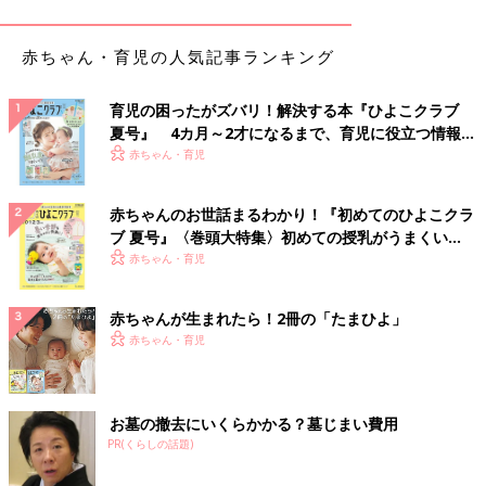
器を置く場所として使っています。今後、子どもたちの離乳食が
始まったら2台ともフル活用すると思うので、乾かす場所に悩ん
赤ちゃん・育児の人気記事ランキング
でいます」（えーさん）
◾️食洗機を導入
育児の困ったがズバリ！解決する本『ひよこクラブ
「水切りかごは場所を取るのでマットにしました。食洗機も導入
夏号』 4カ月～2才になるまで、育児に役立つ情報が
したのでカゴは使わなくなりました」（まい）
いっぱい！
赤ちゃん・育児
◾️水切りカゴのほうが効率的
赤ちゃんのお世話まるわかり！『初めてのひよこクラ
「効率がいいから水切りかごを使っています。1人でやるには、
ブ 夏号』〈巻頭大特集〉初めての授乳がうまくい
食器を一つずつ洗う→拭くをするより、一括で食器洗い→食器拭
く！ おっぱい・ミルクの基本と夏のトラブル 解決テ
赤ちゃん・育児
き→片付けをした方が早いです。パートナーが協力してくれる場
ク
合は、洗いと並行して皿拭きをしてもらっています」（ぽんた）
赤ちゃんが生まれたら！2冊の「たまひよ」
赤ちゃん・育児
◾️マットに変更
「水切りかごのヌメリや黒い汚れを洗うのが面倒くさくなったの
で、マットだけに変えました」（mari）
お墓の撤去にいくらかかる？墓じまい費用
◾️子ども用に
PR(くらしの話題)
「食洗機に入れられない物や、子どもの消毒した食器などを乾か