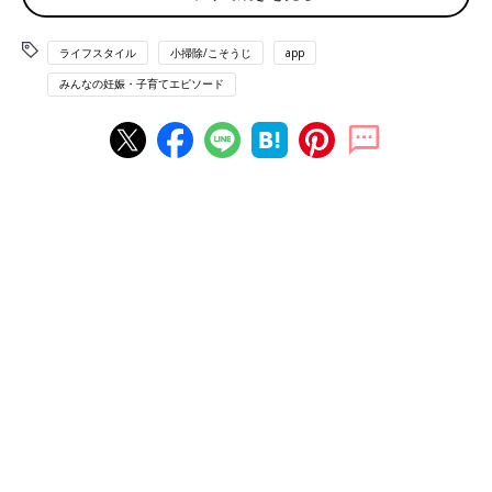
「食洗機と併用しています。鍋などの大物、食洗機で洗えないも
のはここで乾燥させます」（まめ）
ライフスタイル
小掃除/こそうじ
app
みんなの妊娠・子育てエピソード
◾️拭くのが面倒
「洗った食器を布巾で拭くのが面倒。それに布巾が衛生的ではな
い気がするから、基本は水切りかごに入れて自然乾燥です」（み
ーちゃん）
◾️邪魔にならない水切りを活用
「使わないときは巻いて収納できる水切りを常にシンクに設置。
その上にシンク下収納に使うラックを置いて二階建て構造にして
います。片付けられない水切りは邪魔で、片付けるのも面倒なの
で常に設置しておいても邪魔にならないものを使用しています」
（あおあお）
◾️ヌメリとニオイ
「ヌメリとニオイが気になってやめました」（つきせらママ）
◾️食洗機を2台使い
「食洗機を2台使っていて、1台は食洗機でも乾ききらなかった食