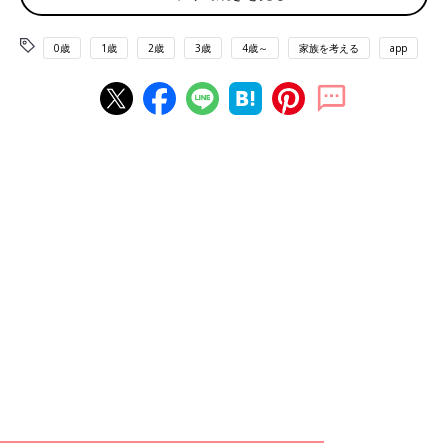
0歳
1歳
2歳
3歳
4歳～
家族を考える
app
おんぶ＆抱っこで外出したことも。
助産師の榊原さんは妊娠がわかってから、
つわり
がひどいほか、
切迫早産（せっぱくそうざん）で管理入院が必要になり退職。復
職したのは、子どもたちが2歳になってからです。
――助産師に復職したときのことを教えてください。
榊原さん（以下敬称略） 子どもたちが
2歳
になり、保育園に入
園が決まったので助産師に復職しました。夜勤がある病院での勤
務は無理なので、市の保健センターで働くことにしました。主な