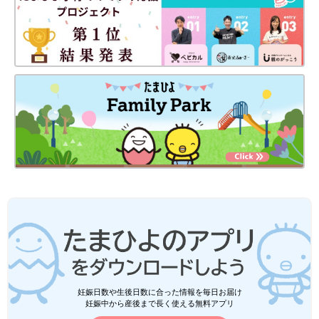
当しています。
――多胎家庭の訪問看護について教えてください。
榊原 先ほども話したように、多胎家庭で本当に困っているマ
マ・パパは、家から外に出られないんです。
訪問看護というと高齢者や医療的ケア児の訪問看護をイメージす
るママ・パパもいるでしょうが、多胎の場合は
早産
で小さく生ま
れた赤ちゃんが多く、何らかの病気をもっている子もいます。発
達も遅めです。また多胎育児は、とくにワンオペだとママ（パ
パ）が食事をとったり、眠る時間もなく、体調を崩すこともあ
り、訪問看護が必要なケースが多々あります。
――「恕庵」について教えてください。
榊原 「恕庵」は、名古屋市名東区、守山区、東区、天白区、千
種区などが訪問エリアです。現在スタッフは5人で、私のほか
に、もう1人多胎ママの看護師がいます。
妊娠日数や生後日数に合った情報を毎日お届け
現在は、0～
1歳
の子どもがいる10家庭ぐらいの多胎家庭を訪問
妊娠中から産後まで長く使える無料アプリ
看護しています。