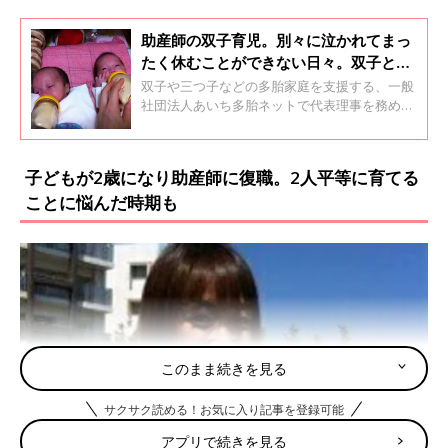
助産師の双子育児。別々に泣かれてまっ
たく休むことができない日々。双子と自
分、3人で過ごすのがこわかった･･･【体
双子や三つ子などの多胎家庭を支援する、一般
験談】
社団法人あいち多胎ネットで代表理事を務め
る、榊原綾子さん（42歳）。榊原さんは助産師
で、一卵性の双子の母でもあります。子どもた
ちは2人とも男の子で、現在中学1年生です。榊
子どもが2歳になり助産師に復職。2人平等に育てる
原さんに妊娠がわかったときのことや双子の子
ことに悩んだ時期も
育てについて聞きました。2回インタビューの
前編です。
このまま続きを見る
サクサク読める！お気に入り記事を登録可能
アプリで続きを見る