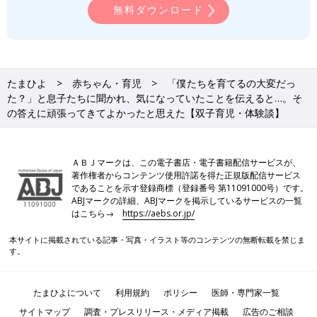
無料ダウンロード
訪問看護はいつか卒業するため、私たちは看護計画を立てて、卒
業後、赤ちゃんとママが孤立しないように、支援への橋渡しも行
っています。
――訪問看護を希望する場合は、どうしたらいいのでしょうか。
たまひよ
赤ちゃん・育児
「僕たちを育てるの大変だっ
た？」と息子たちに聞かれ、気になっていたことを伝えると…。そ
榊原 産後、ワンオペ育児になる場合は、妊娠中から医師に相談
の答えに頑張ってきてよかったと思えた【双子育児・体験談】
して、産後、退院したらすぐに訪問看護を受けられるようにする
のが理想です。
それが難しいときは、新生児訪問や1カ月健診のときなどに「訪
ＡＢＪマークは、この電子書店・電子書籍配信サービスが、
問看護を受けたい」と伝えてください。多胎育児は新生児期がま
著作権者からコンテンツ使用許諾を得た正規版配信サービス
ずは1つの大きな山なので、なるべく早い段階からサポートを受
であることを示す登録商標（登録番号 第11091000号）です。
けることをすすめます。
ABJマークの詳細、ABJマークを掲示しているサービスの一覧
はこちら→
https://aebs.or.jp/
――多胎家庭の場合、産後パパ
育休
はどのように取るといいでし
本サイトに掲載されている記事・写真・イラスト等のコンテンツの無断転載を禁じま
ょうか。
す。
榊原 多胎育児はサポートのバランスが大切です。親などサポー
たまひよについて
利用規約
ポリシー
医師・専門家一覧
トしてくれる人がいるときは産後パパ育休を取らず、だれからも
サポートが得られず、ママ1人になってしまうときに育休を取っ
サイトマップ
調査・プレスリリース・メディア掲載
広告のご相談