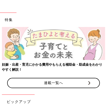
特集
多胎家庭の子育てや支援について講演をすることも。
榊原さんが多胎家庭を支援する、あいち多胎ネットで活動を始め
たのは、子どもたちが小学2年生になったころです。
――あいち多胎ネットで活動を始めたときのことを教えてくださ
い。
妊娠・出産・育児にかかる費用やもらえる補助金・助成金をわかり
やすく解説！
榊原 私は新聞記事で、あいち多胎ネットのことを知り、双子を
育ててきた経験をいかしたい！と思い、あいち多胎ネットに連絡
連載一覧へ
をして、一緒に活動するようになりました。元代表で三つ子ママ
の日野紗里亜さん（現・国民民主党 衆議院議員）と出会ったの
は、そのころです。
ピックアップ
当時、愛知県で三つ子のママが、泣き出した生後11カ月の二男を