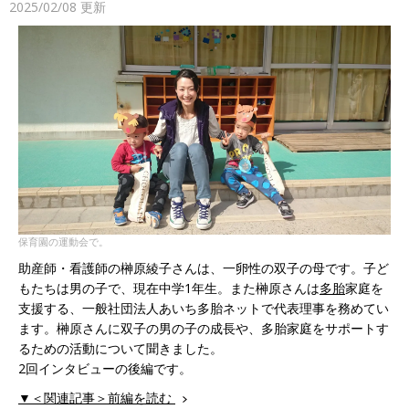
2025/02/08
更新
保育園の運動会で。
助産師・看護師の榊原綾子さんは、一卵性の双子の母です。子ど
もたちは男の子で、現在中学1年生。また榊原さんは
多胎
家庭を
支援する、一般社団法人あいち多胎ネットで代表理事を務めてい
ます。榊原さんに双子の男の子の成長や、多胎家庭をサポートす
るための活動について聞きました。
2回インタビューの後編です。
▼＜関連記事＞前編を読む