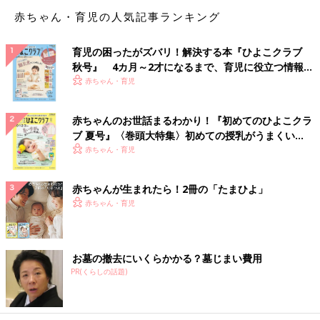
仕事は、新生児訪問などです。これまでの自分自身の双子の子育
赤ちゃん・育児の人気記事ランキング
ての経験をいかしたいと思いました。
育児の困ったがズバリ！解決する本『ひよこクラブ
――子どもたちの成長や双子育児について教えてください。
秋号』 4カ月～2才になるまで、育児に役立つ情報が
いっぱい！
赤ちゃん・育児
榊原 双子育児で、私が悩んだのは平等に育てることでした。長
男は、赤ちゃんのときよく泣いて抱っこすることが多かったんで
赤ちゃんのお世話まるわかり！『初めてのひよこクラ
す。二男はその間、ベッドに寝かせていたり、1人で遊んだりし
ブ 夏号』〈巻頭大特集〉初めての授乳がうまくい
ていました。
く！ おっぱい・ミルクの基本と夏のトラブル 解決テ
赤ちゃん・育児
当時の私は、二男に対して申し訳ない気持ちと、この方法でない
ク
と2人を育てられないもどかしさの板挟みでした。「愛情不足に
ならないかな？」と心配もしました。
赤ちゃんが生まれたら！2冊の「たまひよ」
赤ちゃん・育児
でも子どもたちが小学2年生のとき、小学校で「いのちの授業」
があったようで、帰宅すると2人で「ママ、僕たちのこと育てる
の大変だった？」と聞くんです。私は「大変だったけど、それよ
お墓の撤去にいくらかかる？墓じまい費用
り2人のことを平等に育ててあげられたかな？って、ママずっと
PR(くらしの話題)
悩んでたんだ･･･」と言うと、子どもたちは「十分だよ！」と笑
顔で言うんです。子どもたちの言葉に救われました。これまで頑
張って育ててきてよかったと心から思いました。