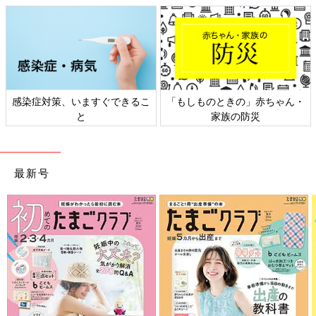
床に投げ落として死亡させる事件があったんです。
そのママは両親や夫を頼ることができず、ワンオペで三つ子を育
てていました。私も双子を育てましたが、双子でもワンオペでは
とても無理だと感じていました。三つ子なんて、とても大変だと
容易に想像できました。
感染症対策、いますぐできるこ
「もしものときの」赤ちゃん・
そのママは、保健師の訪問を受けた際に、子どもを一時的に預け
と
家族の防災
るファミリーサポートセンターの利用をすすめられたのですが、
3人の赤ちゃんを連れて事前面談に行くことができなかったんで
す。報道では、家族はエレベーターのないアパートの4階に住ん
でいて、3人の赤ちゃんを抱っこして階段を下りるのが無理だっ
最新号
たとも報じられていました。
この事件を知ったときに、私はひとごとではないと思いました。
あいち多胎ネットのメンバーも同じことを言っていました。
あいち多胎ネットでは、多胎家庭交流会のイベントなどを行い、
多くのママ・パパが参加してくれています。しかし、本当に困っ
ている人は、家から出られないんです。家から出られない多胎家
庭のママ・パパとコンタクトをとり、サポートしていくことが、