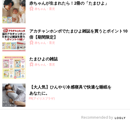
赤ちゃんが生まれたら！2冊の「たまひよ」
が、治りかけたときにまた転んでしまい、再び手術をしたことも
赤ちゃん・育児
あります。振り返ると、2倍いろいろなことがありました。
三つ子のママの虐待事件を知って、ひとごととは思
アカチャンホンポでたまひよ雑誌を買うとポイント10
えなかった
倍【期間限定】
赤ちゃん・育児
たまひよの雑誌
赤ちゃん・育児
【大人気】ひんやり冷感寝具で快適な睡眠を
あなたに。
PR(アイリスプラザ)
Recommended by