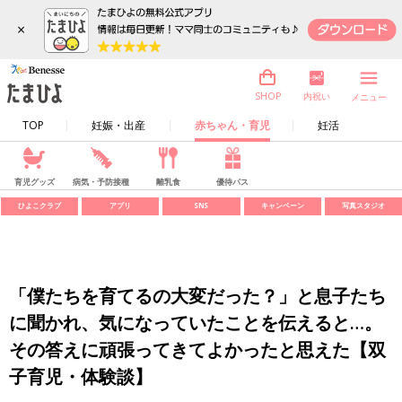
×
内祝い
SHOP
メニュー
TOP
妊娠・出産
赤ちゃん・育児
妊活
育児グッズ
病気・予防接種
離乳食
優待パス
ひよこクラブ
アプリ
SNS
キャンペーン
写真スタジオ
「僕たちを育てるの大変だった？」と息子たち
に聞かれ、気になっていたことを伝えると…。
その答えに頑張ってきてよかったと思えた【双
子育児・体験談】