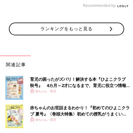
Recommended by
多胎家庭だと、私と同じような悩みを抱えているママ・パパが少
なくありません。私は今、助産師として、そうした悩みを聞いた
とき「平等とは均等なことではなく、それぞれの子どもの心を満
たしてあげることですよ」と伝えています。
ランキングをもっと見る
――子どもたちは中学1年生ですが、今、身長はどのぐらいです
か？
榊原 長男は生まれたときは、体重2030g、身長45cmで
低出生
関連記事
体重児
でした。二男は生まれたときは、体重1250ｇ、身長
39.5cmで、極低出生体重児でした。しかし中学になりバスケ部
育児の困ったがズバリ！解決する本『ひよこクラブ
に入ったからか、長男は身長167cm、二男は身長170cmです。
秋号』 4カ月～2才になるまで、育児に役立つ情報が
小さく生まれた二男のほうが今は少し大きいです。
いっぱい！
赤ちゃん・育児
息子たちは言葉の発達も遅く、「ママ」などの一語文が出たのは
2歳ごろ。会話でコミュニケーションがとれるようになったのは4
赤ちゃんのお世話まるわかり！『初めてのひよこクラ
歳でしたが、今は反抗期真っただ中。よく言い返されたりしてい
ブ 夏号』〈巻頭大特集〉初めての授乳がうまくい
ます。本当に子どもの成長は早いです。
く！ おっぱい・ミルクの基本と夏のトラブル 解決テ
赤ちゃん・育児
ク
二男は、小学2年生のときに転んで骨折をして手術をしたのです