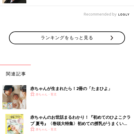
暑い夏から涼しい秋に変わるので、赤ちゃんが寒がらないかと心
配するかもしれませんが、重たい布団をかけて寝返りがうてなく
Recommended by
なるので、軽い布団をかけてあげましょう。
赤ちゃんの足元が冷えないか心配になるなら、靴下ではなくレッ
グウォーマーをつけてあげるといいでしょう。足から放熱するの
ランキングをもっと見る
で、完全におおってしまうのはよくありません。
冬でも重い布団はNG
代謝がよく暑がりな赤ちゃんは、冬でも布団を蹴っ飛ばしてしま
関連記事
うほど。それでも冬は体が冷えてしまわないか心配になりますよ
ね。
赤ちゃんが生まれたら！2冊の「たまひよ」
赤ちゃん・育児
そんなときは厚手の布団と薄手の布団を出しておいて、調節して
あげましょう。厚手と薄手を2枚かけにすると重いので、二枚か
けにするのであれば軽い毛布などを布団のうえにかけてあげると
いいかもしれません。
赤ちゃんのお世話まるわかり！『初めてのひよこクラ
それでも動き回ってお布団から出てしまう場合には、スリーパー
ブ 夏号』〈巻頭大特集〉初めての授乳がうまくい
を着せてあげると、お腹が冷えずおすすめです。
く！ おっぱい・ミルクの基本と夏のトラブル 解決テ
赤ちゃん・育児