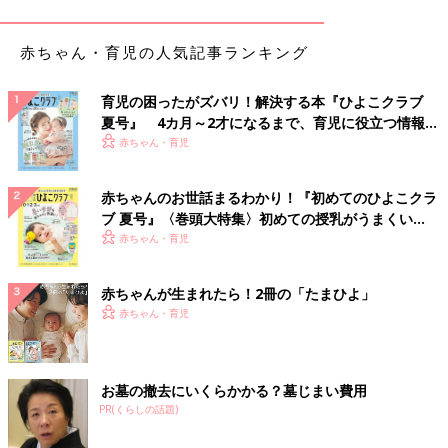
春は気温がちょうど良いので、あまり神経質になる必要はありま
せん。薄手のかけ布団と毛布があれば十分でしょう。暑いなと感
赤ちゃん・育児の人気記事ランキング
じる日には毛布のかわりにタオルケットでもいいかもしれませ
ん。
育児の困ったがズバリ！解決する本『ひよこクラブ
夏号』 4カ月～2才になるまで、育児に役立つ情報が
夏は薄い毛布やタオルケット、バスタオルでもOK
いっぱい！
赤ちゃん・育児
赤ちゃんは上手に熱を発散できません。なのでかけ布団は片づけ
赤ちゃんのお世話まるわかり！『初めてのひよこクラ
て、薄手の毛布やタオルケットをかけてあげましょう。お腹を冷
ブ 夏号』〈巻頭大特集〉初めての授乳がうまくい
やすといけないので胴体にかけてあげ、足は出してあげるといい
く！ おっぱい・ミルクの基本と夏のトラブル 解決テ
赤ちゃん・育児
でしょう。タオルケットのかわりにバスタオルでも十分ですよ。
ク
そして暑さの厳しい日本の夏、汗っかきなベビーのために、室温
赤ちゃんが生まれたら！2冊の「たまひよ」
を快適に保つことも大切。赤ちゃんに直接冷風があたらないよう
赤ちゃん・育児
に工夫してあげてくださいね。
秋は春と同じ寝具で、寝冷えに注意
お墓の撤去にいくらかかる？墓じまい費用
秋も気温は春と変わらないので、同じく薄手のかけ布団と毛布で
PR(くらしの話題)
問題ありません。