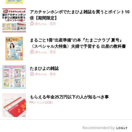
ク
アカチャンホンポでたまひよ雑誌を買うとポイント10
赤ちゃんの睡眠時間は、一日に11時間以上。大人よりも長い時間
倍【期間限定】
寝るからこそ、睡眠環境は大切にしたいですね。また、乳幼児突
赤ちゃん・育児
然死症候群（SIDS）はうつ伏せ寝で増加する傾向があると言わ
れています。お布団はもちろん、ベビーカーや抱っこ紐、チャイ
まるごと1冊“出産準備”の本『たまごクラブ 夏号』
ルドシートなどでの睡眠時にも、こまめに様子を見てあげましょ
〈スペシャル大特集〉夫婦で予習する 出産の教科書
う。
赤ちゃん・育児
（文・ムギコ／監修・相原 里紗）
●記事の内容は記事執筆当時の情報であり、現在と異なる場合が
たまひよの雑誌
あります。
赤ちゃん・育児
もらえる年金25万円以下の人が知るべき事
PR(くらしの話題)
Recommended by