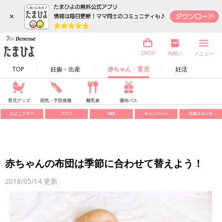
×
内祝い
SHOP
メニュー
TOP
妊娠・出産
赤ちゃん・育児
妊活
育児グッズ
病気・予防接種
離乳食
優待パス
ひよこクラブ
アプリ
SNS
キャンペーン
写真スタジオ
赤ちゃんの布団は季節に合わせて替えよう！
2018/05/14
更新