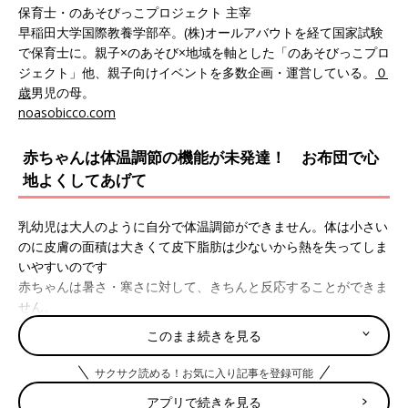
保育士・のあそびっこプロジェクト 主宰
早稲田大学国際教養学部卒。(株)オールアバウトを経て国家試験
で保育士に。親子×のあそび×地域を軸とした「のあそびっこプロ
ジェクト」他、親子向けイベントを多数企画・運営している。
０
歳
男児の母。
noasobicco.com
赤ちゃんは体温調節の機能が未発達！ お布団で心
地よくしてあげて
乳幼児は大人のように自分で体温調節ができません。体は小さい
のに皮膚の面積は大きくて皮下脂肪は少ないから熱を失ってしま
いやすいのです
赤ちゃんは暑さ・寒さに対して、きちんと反応することができま
せん。
このまま続きを見る
そのため、暑い夏も、寒い冬も、昼夜の気温差が激しい春と秋
も、赤ちゃんにとっては過ごしにくいのです。だからこそ、赤ち
サクサク読める！お気に入り記事を登録可能
ゃんにとって快適な布団を選んであげて、気持ちよく寝かせてあ
アプリで続きを見る
げたいところです。