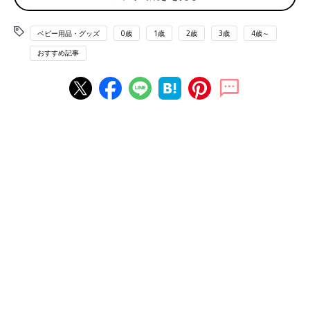
赤ちゃん布団、選びかたのキホン
ベビー用品・グッズ
0歳
1歳
2歳
3歳
4歳～
おすすめ記事
赤ちゃんはどのような敷き布団の上に寝かせてあげればいいので
しょうか。
まず、寝返りのうてない赤ちゃんを柔らかい布団やマットに寝か
せると窒息の原因となるのでやめましょう。また、枕も窒息の原
因や首の負担になるので必要ありません。
赤ちゃんにとって大切なのはなんといってもかけ布団です。季節
に応じてタオルケットやかけ布団、あるいはバスタオルをかけて
あげるなどして、対応してあげましょう。
赤ちゃんは基本的に暑がりで、冬でも寝汗をよくかきます。つま
り、寒さよりも暑さに弱い。そのことを踏まえて季節ごとに寝具
をかえてあげましょう。
春は薄手のかけ布団と毛布