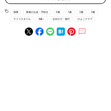
こしたとき、それくらいの金額が必要になる可能性があるという
ことです」と前野さん。
保険
産後のお金・手続き
0歳
1歳
2歳
3歳
つまり自転車保険は、貯金ではとても払えない自転車事故の損害
ライフスタイル
4歳～
お出かけ・旅行
ひよこクラブ
賠償責任をカバーするためのもの。今、自転車を活用しているパ
パやママはもちろん、いずれ子どもが自転車を乗るようになった
ときにも欠かせないものと言えるでしょう。
義務化が進んでいるのは「自転車保険」ではなく
「賠償責任保険」
万一に備えて、自転車保険が必要なことはよくわかりました。と
ころが、「『自転車保険』という名称には注意が必要」と前野さ
んは言います。
「主旨が伝わりやすいので、『自転車保険』と表現されることが
多いのですが、条例で規定されているのは
『賠償責任保険』
への
加入。『自転車保険に入りなさい』とは言っていないのです」
「個人賠償責任保険」と「自転車保険」はどう違う？