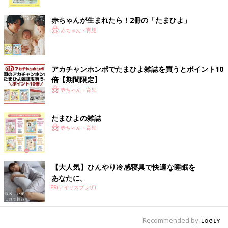
ク
赤ちゃんが生まれたら！2冊の「たまひよ」
ところで、今、乗っている子ども乗せ自転車に
「TSマーク」
が
赤ちゃん・育児
貼付されていませんか？
「TSマーク」は、自転車安全整備士が点検整備した自転車につ
けられるもので、このマークには、傷害保険と個人賠償責任保険
アカチャンホンポでたまひよ雑誌を買うとポイント10
がついています。青と赤の２種類あり、
賠償額は青が1000万
倍【期間限定】
円、赤が１億円
です。
赤ちゃん・育児
「その自転車を運転する人が対象となるので、
保育園
の送り迎え
のために夫婦で自転車を共有している場合などは、ママが乗って
たまひよの雑誌
いるときもパパが乗っているときも補償されます。ただし、保険
赤ちゃん・育児
の有効期間は１年間。有効期限が切れたのに気づかず、そのまま
乗り続けることがないように注意して」（前野さん）
【大人気】ひんやり冷感寝具で快適な睡眠を
関連：
双子や年子ママ待望の「ふたごじてんしゃ」誕生秘話
あなたに。
義務化が進んでいるのが実は「自転車保険」ではない、というの
PR(アイリスプラザ)
は驚きでした。個人賠償責任保険に入っていればいいんですね。
「新たに『自転車保険』に加入するより、何かしらの保険に特約
として『個人賠償責任保険』をつけるほうが、保険料が安くてお
Recommended by