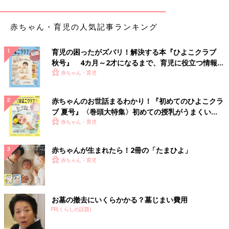
「個人賠償責任保険」とは、日常生活で他人にけがを負わせた
赤ちゃん・育児の人気記事ランキング
り、他人の物を壊したりした場合に、法律で定められた賠償金を
支払うための保険。ちょっと目を離したすきに子どもがお店の物
育児の困ったがズバリ！解決する本『ひよこクラブ
を壊しちゃった…なんていうときの賠償もカバーしてくれます。
秋号』 4カ月～2才になるまで、育児に役立つ情報が
「自転車保険」として売られている保険は、この個人賠償責任保
いっぱい！
赤ちゃん・育児
険と、自分のけがに対する補償がついている保険です。
赤ちゃんのお世話まるわかり！『初めてのひよこクラ
「相手への賠償責任をカバーすることが目的なら、個人賠償責任
ブ 夏号』〈巻頭大特集〉初めての授乳がうまくい
保険が特約についている保険でまかなえるから、『自転車保険」
く！ おっぱい・ミルクの基本と夏のトラブル 解決テ
赤ちゃん・育児
というネーミングの保険にあらためて入る必要はないのです」
ク
（前野さん）
赤ちゃんが生まれたら！2冊の「たまひよ」
「個人賠償責任保険」は複数入っても意味がない!?
赤ちゃん・育児
では、「個人賠償責任保険」はどんな保険の特約についているの
でしょうか？
お墓の撤去にいくらかかる？墓じまい費用
PR(くらしの話題)
「火災保険、自動車保険、傷害保険、共済などに特約としてつ
け、家族のだれか一人が入っていれば、全員が補償されます。補