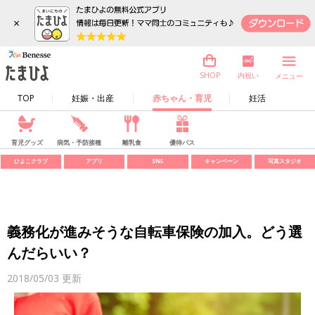
×
内祝い
SHOP
メニュー
TOP
妊娠・出産
赤ちゃん・育児
妊活
育児グッズ
病気・予防接種
離乳食
優待パス
ひよこクラブ
アプリ
SNS
キャンペーン
写真スタジオ
義務化が進みそうな自転車保険の加入。どう選
んだらいい？
2018/05/03
更新