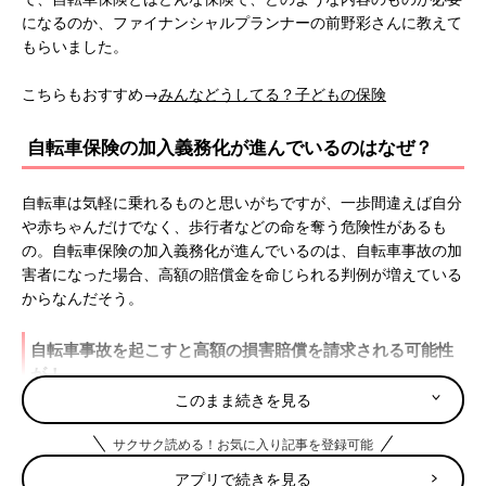
になるのか、ファイナンシャルプランナーの前野彩さんに教えて
もらいました。
こちらもおすすめ→
みんなどうしてる？子どもの保険
自転車保険の加入義務化が進んでいるのはなぜ？
自転車は気軽に乗れるものと思いがちですが、一歩間違えば自分
や赤ちゃんだけでなく、歩行者などの命を奪う危険性があるも
の。自転車保険の加入義務化が進んでいるのは、自転車事故の加
害者になった場合、高額の賠償金を命じられる判例が増えている
からなんだそう。
自転車事故を起こすと高額の損害賠償を請求される可能性
が！
このまま続きを見る
「小学生が歩行者を巻き込む自転車事故を起こし、被害者に重い
サクサク読める！お気に入り記事を登録可能
障害が残るけがを負わせてしまったケースでは、保護者に9000
万円を超える損害賠償が命じられました。万一、自転車事故を起
アプリで続きを見る