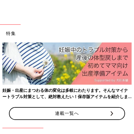
得」とのこと。まだ個人賠償責任保険に入っていない人は、現在
入っている保険に特約としてつけられないか、検討することから
始めるのがよさそうです。もちろん、自転車に乗るときは「子ど
もの命を乗せている」ことを忘れず、安全に注意し、ルールを守
って運転することが大切なのは言うまでもありませんね。（取
特集
材・文／東 裕美、ひよこクラブ編集部）
■監修／前野彩さん
ファイナンシャルプランナー（FP）。中学校・高等学校の養護
教諭から、結婚・
住宅
購入・加入保険会社の破綻などを経験し、
自らのお金に対する知識不足を痛感。01年FPに転身し、08年
「FPオフィス will」を設立し、14年株式会社Cras代表取締役に。
子育て家庭の個人相談を中心に活動し、近著は『教育費＆子育て
費 賢い家族のお金の新ルール』（日経BP社）、ほか多数。
妊娠・出産にまつわる体の変化は多岐にわたります。そんなマイナ
ートラブル対策として、絶対教えたい！保存版アイテムを紹介しま
す。
連載一覧へ