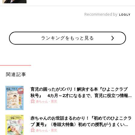
償金額は100万円程度～国内無制限までさまざまで、掛け金は年
間で1000～2000円程度です」（前野さん）
Recommended by
個人賠償責任保険はいろいろな保険の特約としてついているた
め、知らないうちに重複して入っている人が多いそう。でも、生
ランキングをもっと見る
命保険のように、入れば入るだけ万一の補償が手厚くなる…とい
う性格の保険ではないため、重複加入の多くが無駄に。夫婦とも
に加入している保険の内容をチェックする必要がありそうです。
一方、「自転車保険」についている賠償責任保険は、対象となる
のが加入者本人のみの場合があるので、「自転車保険」に加入し
ている人も、対象範囲を確認しておきましょう。
関連記事
「個人賠償責任保険には
『示談交渉サービス』
がついているもの
育児の困ったがズバリ！解決する本『ひよこクラブ
とついていないものがあり、その有無で保険料は変わりません。
秋号』 4カ月～2才になるまで、育児に役立つ情報が
個人賠償責任保険にこれから加入する、あるいは、複数入ってい
いっぱい！
赤ちゃん・育児
たものを一つだけ残すときなどは、示談交渉サービスつきのもの
を選んでください」（前野さん）
赤ちゃんのお世話まるわかり！『初めてのひよこクラ
ブ 夏号』〈巻頭大特集〉初めての授乳がうまくい
「TSマーク」付きの自転車には、１年間の個人賠償
く！ おっぱい・ミルクの基本と夏のトラブル 解決テ
赤ちゃん・育児
責任保険がついている！