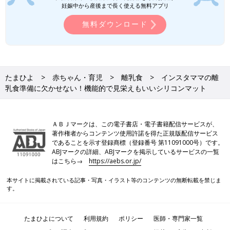
妊娠中から産後まで長く使える無料アプリ
無料ダウンロード
たまひよ
赤ちゃん・育児
離乳食
インスタママの離
乳食準備に欠かせない！機能的で見栄えもいいシリコンマット
ＡＢＪマークは、この電子書店・電子書籍配信サービスが、
著作権者からコンテンツ使用許諾を得た正規版配信サービス
であることを示す登録商標（登録番号 第11091000号）です。
ABJマークの詳細、ABJマークを掲示しているサービスの一覧
はこちら→
https://aebs.or.jp/
本サイトに掲載されている記事・写真・イラスト等のコンテンツの無断転載を禁じま
す。
たまひよについて
利用規約
ポリシー
医師・専門家一覧