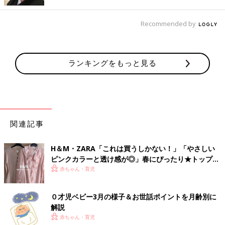
Recommended by
ランキングをもっと見る
♡omatsu♡さん(@omatsu.house)がシェアした投稿
-
2018年 2月月14日午後5時14分PST
関連記事
イチ押しカラーのシックなグレーはシンプルで大人っぽい
インテ
リア
のお宅にぴったり。敷きっぱなしにしていてもインテリアの
邪魔をしません。木目のテーブルにも映えるし、カトラリーでト
H＆М・ZARA「これは買うしかない！」「やさしい
ントンされても傷つかずに済んじゃうスグレモノです！
ピンクカラーと透け感が◎」春にぴったり★トップス
4選
赤ちゃん・育児
お手頃価格のシリコンマットも続々登場
０才児ベビー3月の様子＆お世話ポイントを月齢別に
解説
本家の品質の良さはいうまでもありませんが、子ども用で使用時
赤ちゃん・育児
期が短いし、洗い替えも欲しいという方には廉価版のシリコンマ