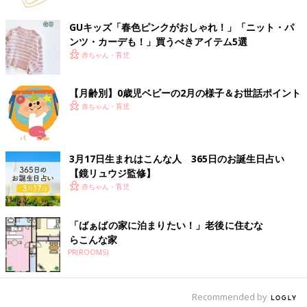
ットも。いろんなデザインやカラーが揃っていて、使い分けも楽
しめちゃいます。
GUキッズ「春色ピンクがおしゃれ！」「ニット・パ
ンツ・カーデも！」買うべきアイテム5選
★キュートなクマさんのマットに萌え
赤ちゃん・育児
【月齢別】0歳児ベビーの2月の様子＆お世話ポイント
赤ちゃん・育児
3月17日生まれはこんな人 365日のお誕生日占い
【鏡リュウジ監修】
赤ちゃん・育児
「ばぁばの家に泊まりたい！」老後に住むな
らこんな家
PR(ROOMS)
Recommended by