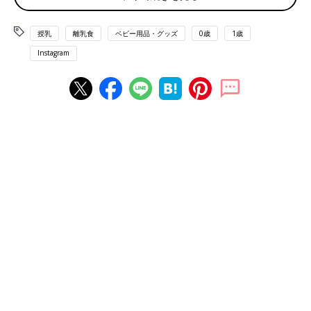
授乳
離乳食
ベビー用品・グッズ
0歳
1歳
Instagram
midoriさん(@12midori_rone)がシェアした投稿
-
2018年 4月月14日午前1時57分PDT