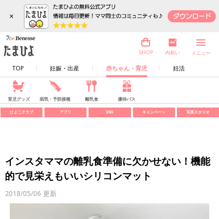
×
内祝い
SHOP
メニュー
TOP
妊娠・出産
赤ちゃん・育児
妊活
育児グッズ
病気・予防接種
離乳食
優待パス
ひよこクラブ
アプリ
SNS
キャンペーン
写真スタジオ
インスタママの離乳食準備に欠かせない！機能
的で見栄えもいいシリコンマット
2018/05/06
更新