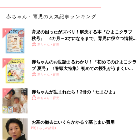
男女問わず好まれる爽やかなブルーのクラウドマット。セリアの
赤ちゃん・育児の人気記事ランキング
白い小皿も映えて離乳食準備もワクワクしちゃいます。根気が必
要な離乳食だから、ママのモチベーションがアップするようなグ
育児の困ったがズバリ！解決する本『ひよこクラブ
ッズを揃えたいですよね。
秋号』 4カ月～2才になるまで、育児に役立つ情報が
いっぱい！
赤ちゃん・育児
★イチ押しのグレーは木のテーブルに映える
赤ちゃんのお世話まるわかり！『初めてのひよこクラ
ブ 夏号』〈巻頭大特集〉初めての授乳がうまくい
く！ おっぱい・ミルクの基本と夏のトラブル 解決テ
赤ちゃん・育児
ク
赤ちゃんが生まれたら！2冊の「たまひよ」
赤ちゃん・育児
お墓の撤去にいくらかかる？墓じまい費用
PR(くらしの話題)