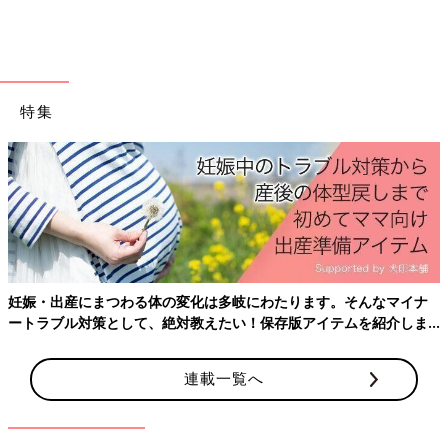
離乳食記録用さん(@kd.i_gohan)がシェアした投稿
-
2018年 2月月6日午後10時17分PST
ブルーのクマさんマットにアプレレクールとジェラピケのスタ
イ。ウキウキするほど可愛い離乳食準備の様子が伝わってきます
特集
ね。ここから続く離乳食記録のpostも参考になりますので是非チ
ェックしてくださいね。
関連：
[新米ママハトコのオススメ#8]離乳食、お役立ちグッズは
これ！
シリコンマットを活用した離乳食記録もたくさん投稿されてい
て、皆さん離乳食を楽しんでいるのが伝わってきました。ママも
ベビーもハッピーになるグッズ、これからもキャッチしてお伝え
妊娠・出産にまつわる体の変化は多岐にわたります。そんなマイナ
したいです。（文・中山裕子）
ートラブル対策として、絶対教えたい！保存版アイテムを紹介しま
す。
※記事内容でご紹介している投稿、リンク先は、削除される場合
があります。あらかじめご了承ください。
連載一覧へ
※記事の内容は記載当時の情報であり、現在と異なる場合があり
ます。