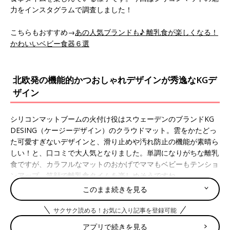
力をインスタグラムで調査しました！
こちらもおすすめ→
あの人気ブランドも♪ 離乳食が楽しくなる！
かわいいベビー食器６選
北欧発の機能的かつおしゃれデザインが秀逸なKGデ
ザイン
シリコンマットブームの火付け役はスウェーデンのブランドKG
DESING（ケージーデザイン）のクラウドマット。雲をかたどっ
た可愛すぎないデザインと、滑り止めや汚れ防止の機能が素晴ら
しい！と、口コミで大人気となりました。単調になりがちな離乳
食ですが、カラフルなマットのおかげでママもベビーもテンショ
ンアップ。笑顔で離乳食タイムを楽しめそうですね。
このまま続きを見る
★爽やかなブルーのクラウドマットはマストバイ
サクサク読める！お気に入り記事を登録可能
アプリで続きを見る