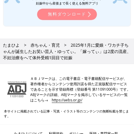
妊娠中から産後まで長く使える無料アプリ
ゆってぃ おぎやはぎの矢作さんや、事務所のほかの先輩も45歳
で結婚した人がいて、なんとく自分も45歳までに結婚しないとヤ
無料ダウンロード
バいなって感じていました(笑)。この話は妻にも話していたので
妻も結婚を意識してくれていたかもしれません。
２度の流産、不妊治療をへて、「嫁ってぃ」あんな
たまひよ
赤ちゃん・育児
2025年1月に愛娘・ワカチ子ち
さんが妊娠。
ゃんが誕生したお笑い芸人・ゆってぃ。「嫁ってぃ」は2度の流産、
不妊治療をへて体外受精1回目で妊娠
ＡＢＪマークは、この電子書店・電子書籍配信サービスが、
著作権者からコンテンツ使用許諾を得た正規版配信サービス
であることを示す登録商標（登録番号 第11091000号）です。
ABJマークの詳細、ABJマークを掲示しているサービスの一覧
はこちら→
https://aebs.or.jp/
本サイトに掲載されている記事・写真・イラスト等のコンテンツの無断転載を禁じま
す。
たまひよについて
利用規約
ポリシー
医師・専門家一覧