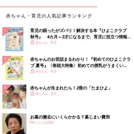
ろう誘ってくれました。その友人が見つけてきてくれたのが、今
の所属事務所でもある人力舎のスクールです。そこから相方と2
赤ちゃん・育児の人気記事ランキング
人で本格的にお笑いをめざすことにしましたが、そのコンビは僕
が26歳のときに解散しました。その友人は現在、別の業界で働い
育児の困ったがズバリ！解決する本『ひよこクラブ
ていて、誘われたほうの僕が今もこうして人力舎でお笑い芸人を
秋号』 4カ月～2才になるまで、育児に役立つ情報が
やっています。人生って不思議ですね。
いっぱい！
赤ちゃん・育児
――その友人とのコンビを解消してからはどうしていたのです
か？
赤ちゃんのお世話まるわかり！『初めてのひよこクラ
ブ 夏号』〈巻頭大特集〉初めての授乳がうまくい
ゆってぃ ピン芸人として活動するという気がまったくなかった
く！ おっぱい・ミルクの基本と夏のトラブル 解決テ
赤ちゃん・育児
ク
ので、紹介してもらった人とコンビを組んだり、3年間、ひと笑
いもとらないトリオをやったりしていました。その時期のことを
赤ちゃんが生まれたら！2冊の「たまひよ」
振り返ると、よくメンタルをたもてていたなと感じます(笑)
赤ちゃん・育児
――当時はなぜ、ピン芸人で活動することを視野に入れていなか
ったのでしょうか？
お墓の撤去にいくらかかる？墓じまい費用
PR(くらしの話題)
ゆってぃ 当時の心境としては、お笑いは好きだから続けたいけ
れど1人でやる勇気はなかったので、ピンで活動するという発想