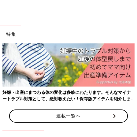
きに自分の名前のクレジットを見て、「俺、“ひらがな”なんだ」
と思いました(笑)。自分の中では「ユッティ」だと思っていたの
で驚きました。
自分がお笑いをめざしたころにやりたかったお笑いのスタイルと
は180度違いますが(笑)、まわりの人の協力のもと、今の芸風が
特集
誕生したことはたしかです。
――当時、事務所の先輩に言われた言葉で印象に残っているもの
があれば教えてください。
ゆってぃ 初めてネタを披露したときに、舞台袖で見てくれてい
た東京03の飯塚さんに「人力舎にいないタイプだから目立ってい
いよ。このまま続けたほうがいい」と言われた一声が、今も忘れ
られません。人力舎の芸人はネタをしっかり作り込むタイプの方
妊娠・出産にまつわる体の変化は多岐にわたります。そんなマイナ
が多いので、たしかに僕のスタイルは異質だったかも。でもそれ
ートラブル対策として、絶対教えたい！保存版アイテムを紹介しま
を認めて「続けたほうがいい」と言ってくれたときはうれしかっ
す。
たです。飯塚さんの言葉がなかったら、ゆってぃというキャラク
連載一覧へ
ターはすぐに辞めていたと思います。
おぎやはぎの矢作さんも「人力舎のくせに本気で売れようとして
いるヤツがいる」と僕のことをいろんな現場で話してくれていま
した。それを聞いた番組のスタッフさんが面白がって声をかけて