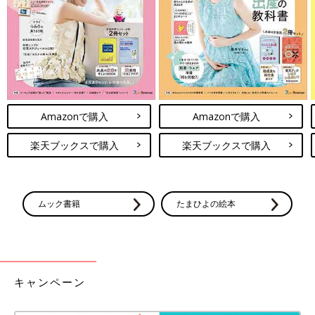
嫁ってぃこと、妻の石川あんなさんと。（ゆってぃさんInstagramより）
――妻のあんなさんとの出会いのきっかけ、そして最初の印象を
聞かせてください。
ゆってぃ 僕の『ゆってぃ食堂』というYouTubeの番組にゲスト
で来てくれたのがきっかけです。ゲストは毎回、番組のプロデユ
ーサーさんが選んでいるので、僕は当日まで知りません。その日
Amazonで購入
Amazonで購入
も番組が始まる前にあいさつしたのが初対面でした。あくまでも
自分の番組に来てくれたゲストさんとしか考えていなかったの
楽天ブックスで購入
楽天ブックスで購入
で、グラビアアイドルをされている方なんだな･･･、くらいの印
象しかありませんでした。
――そんなあんなさんが、ゆってぃさんの人生のパートナーにな
ムック書籍
たまひよの絵本
った経緯を教えてください。
ゆってぃ 番組の撮影が終わって帰るとき、プロデューサーさん
が車で送ってくれることになりました。妻も一緒に渋谷まで乗せ
てもらうことになったのですが、プロデューサーさんが勘違いを
キャンペーン
して、新宿に車を走らせてしまったんです。そこで僕がプロデユ
ーサーさんに突っ込みを入れたところ、車内の雰囲気が一気にな