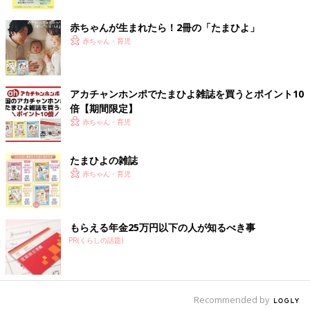
ク
「それ！ワカチコ！ワカチコ」というフレーズは一度聞くと忘れません。（ゆって
ぃさんInstagramより）
赤ちゃんが生まれたら！2冊の「たまひよ」
――そこからどういう経緯でピン芸人“ゆってぃ”が誕生したので
赤ちゃん・育児
しょうか？
ゆってぃ 3
0歳
でトリオを解散しました。当時は30歳まで芸人
アカチャンホンポでたまひよ雑誌を買うとポイント10
やって芽が出なかったら辞めたほうがいいという雰囲気があった
倍【期間限定】
ので先代の社長に、「もう辞めます」と言いにいきました。する
赤ちゃん・育児
と社長に「ピンでやればいいじゃないか」と簡単に言われ、その
社長命令のもと、1人で活動することになったんです。しかし、1
たまひよの雑誌
人で漫談をしていてもなかなか芽が出ず、当時のマネージャーか
赤ちゃん・育児
らも「そんなんじゃ売れない」と一蹴されました。そこからまわ
りの人たちに相談しながらキャラクターを作ることにしました。
――そこで「スーパーアイドルゆってぃ」というキャラクターが
もらえる年金25万円以下の人が知るべき事
誕生したわけですね。そのころの気持ちも聞かせてください。
PR(くらしの話題)
ゆってぃ 「ゆってぃ」という名前が誕生したのは31歳のときな
ので、今から17年前です。アンタッチャブルの山崎さんが
名づけ
てくれました。当時人気だったお笑いの番組に初めて出演したと
Recommended by