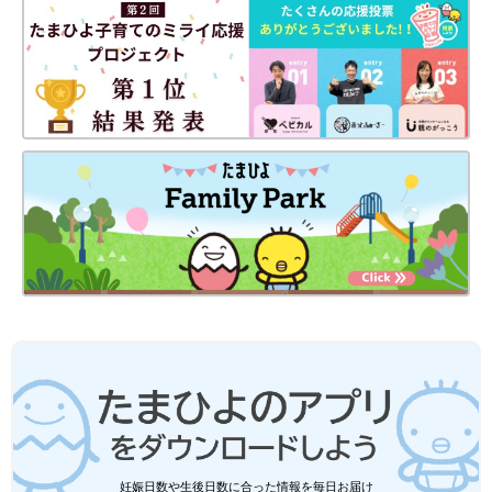
ごみ、そこからの移動時間はプライベートな話もするようになり
ました。
――どんな話をしたのですか？
ゆってぃ サッカー観戦が好きなことや、ランニングも好きで登
録しているアプリも一緒だったことから距離がぐっと縮まりまし
た。そこから連絡するようになりました。妻は僕がバラエティー
番組に出演していたころ中学生でした。初めて会ったときは「あ
のゆってぃだ！」という感覚だったようです。
――あんなさんとはひと回り以上歳が離れているかと思います
が、つき合った当初は年齢差を感じることはありましたか？
ゆってぃ 年齢差は最初からまったく感じていません。それくら
い趣味の話で盛り上がっていたので。つき合ってすぐに結婚も意
識していました。自分の中で45歳までに結婚をしたいなと思って
いたので。
――なぜ45歳だったんでしょうか？
妊娠日数や生後日数に合った情報を毎日お届け