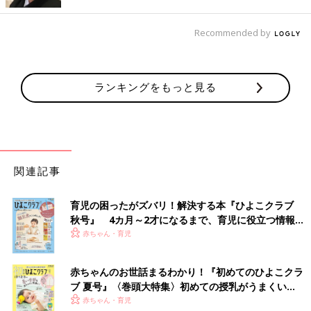
にもいたらなかったです。僕の中でお笑い芸人は、相方が隣にい
て成立するものだと考えていました。
Recommended by
「人力舎のくせに本気で売れようとしているヤツが
いる」とうわさに
ランキングをもっと見る
関連記事
育児の困ったがズバリ！解決する本『ひよこクラブ
秋号』 4カ月～2才になるまで、育児に役立つ情報が
いっぱい！
赤ちゃん・育児
赤ちゃんのお世話まるわかり！『初めてのひよこクラ
ブ 夏号』〈巻頭大特集〉初めての授乳がうまくい
く！ おっぱい・ミルクの基本と夏のトラブル 解決テ
赤ちゃん・育児