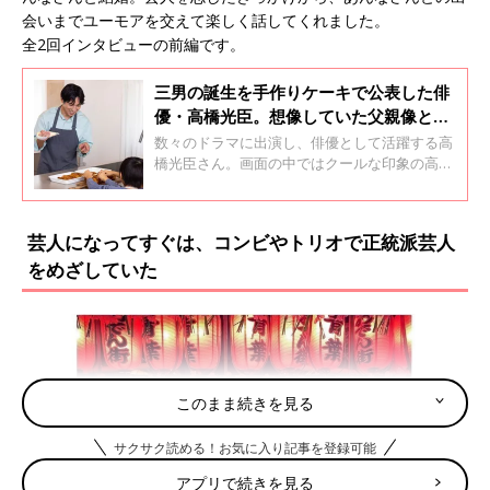
会いまでユーモアを交えて楽しく話してくれました。
全2回インタビューの前編です。
三男の誕生を手作りケーキで公表した俳
優・高橋光臣。想像していた父親像とは
真逆の自分に驚く。ほっぺにチューのデ
数々のドラマに出演し、俳優として活躍する高
レデレパパに!?
橋光臣さん。画面の中ではクールな印象の高橋
さんですが、Instagramでは手慣れた手つきで
スイーツを作る、ちょっとおちゃめな姿が話題
になっています。さらにプライベートでは、
芸人になってすぐは、コンビやトリオで正統派芸人
2024年秋に第3子となる男の子が誕生し、3人の
をめざしていた
男の子のパパに。今回は、子どもたちがきっか
けで始めたというスイーツ作りについてや、パ
パになってからの仕事との向き合い方について
聞きました。 全2回インタビューの前編です。
このまま続きを見る
サクサク読める！お気に入り記事を登録可能
アプリで続きを見る