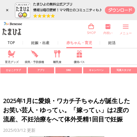
×
内祝い
SHOP
メニュー
TOP
妊娠・出産
赤ちゃん・育児
妊活
育児グッズ
病気・予防接種
離乳食
優待パス
ひよこクラブ
アプリ
SNS
キャンペーン
写真スタジオ
2025年1月に愛娘・ワカチ子ちゃんが誕生した
お笑い芸人・ゆってぃ。「嫁ってぃ」は2度の
流産、不妊治療をへて体外受精1回目で妊娠
2025/03/12
更新