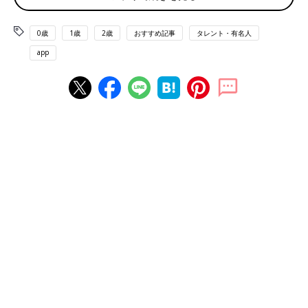
0歳
1歳
2歳
おすすめ記事
タレント・有名人
app
静岡の青葉おでん横丁にて。（ゆってぃさんInstagramより）
――芸人さんとして活躍中のゆってぃさん。小さいころからお笑
い芸人になることが夢だったのでしょうか？
ゆってぃさん（以下敬称略） 幼いころからとんねるずさんが好
きで、テレビを見ては漠然としたあこがれを持っていまいした。
小学生の卒業文集にも「とんねるずさんみたいになりたい」と書
くくらい好きでした。お笑い芸人になりたいというよりも、“テ
レビに出る人になりたい”という感情を抱いていました。
――お笑いをめざしたのはいつごろからで、どのようなきっかけ
がありましたか？
ゆってぃ 高校のときの友人がお笑い好きで、一緒にお笑いをや