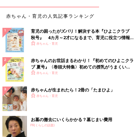
赤ちゃん・育児の人気記事ランキング
育児の困ったがズバリ！解決する本『ひよこクラブ
秋号』 4カ月～2才になるまで、育児に役立つ情報が
いっぱい！
赤ちゃん・育児
赤ちゃんのお世話まるわかり！『初めてのひよこクラ
ブ 夏号』〈巻頭大特集〉初めての授乳がうまくい
く！ おっぱい・ミルクの基本と夏のトラブル 解決テ
赤ちゃん・育児
ク
赤ちゃんが生まれたら！2冊の「たまひよ」
赤ちゃん・育児
お墓の撤去にいくらかかる？墓じまい費用
PR(くらしの話題)