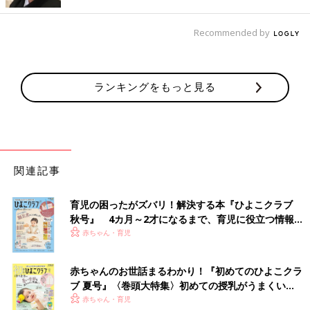
Recommended by
ランキングをもっと見る
関連記事
育児の困ったがズバリ！解決する本『ひよこクラブ
秋号』 4カ月～2才になるまで、育児に役立つ情報が
いっぱい！
赤ちゃん・育児
赤ちゃんのお世話まるわかり！『初めてのひよこクラ
ブ 夏号』〈巻頭大特集〉初めての授乳がうまくい
く！ おっぱい・ミルクの基本と夏のトラブル 解決テ
赤ちゃん・育児