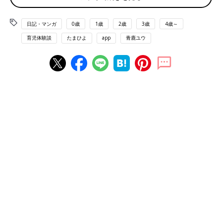
日記・マンガ
0歳
1歳
2歳
3歳
4歳～
育児体験談
たまひよ
app
青鹿ユウ