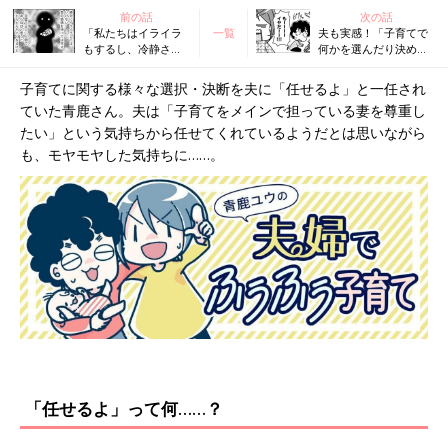
前の話
次の話
「私たちはイライラ
一覧
夫も実感！「子育てで
もするし、冷静さも
何かを選んだり決めた
欠く」その自覚こそ
りするのは、めちゃく
が安全な子育てにつ
ちゃ疲れる」『ふうふ
子育てに関する様々な選択・決断を夫に「任せるよ」と一任され
ながる『ふうふう子
う子育て ＃44』
ていた青鹿さん。夫は「子育てをメインで担っている妻を尊重し
育て ＃42』
たい」という気持ちから任せてくれているようだとは思いながら
も、モヤモヤした気持ちに……。
「任せるよ」って何……？