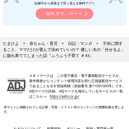
妊娠中から産後まで長く使える無料アプリ
無料ダウンロード
大したことないことも積み重なると重い
子育ては選択と決断の連続です。自分では何一つ決めることがで
たまひよ
赤ちゃん・育児
日記・マンガ
子供に関す
きない赤ちゃんや子供のために、親は常に様々なことを選び、決
ること、ママだけが選んで決めていいの？ 優しい夫の「任せるよ」
めていく必要があります。
に疲れ果ててしまった話『ふうふう子育て ＃43』
「決断」なんて言うと大げさに聞こえるかもしれませんが、どの
メーカーのおむつにするかという軽いことから、病院での治療方
ＡＢＪマークは、この電子書店・電子書籍配信サービスが、
針の書類にサインするなどの重いことまで、親の決断に委ねられ
著作権者からコンテンツ使用許諾を得た正規版配信サービス
ます。
であることを示す登録商標（登録番号 第11091000号）です。
ABJマークの詳細、ABJマークを掲示しているサービスの一覧
そうして、おむつや粉ミルク、洋服、絵本などの物品を選ぶ際
はこちら→
https://aebs.or.jp/
も、どこへ遊びにいくかを選ぶ際も、育児方針を決める際も、あ
本サイトに掲載されている記事・写真・イラスト等のコンテンツの無断転載を禁じま
らゆる物事の決断の前にはリサーチ・比較検討・選択……といっ
す。
たことが必要になるわけです。さらに赤ちゃんは自分ではない他
者なので（できる限り）赤ちゃんの好みや性格、家族全体のライ
フスタイルなども考慮して選ぶ必要があります。
たまひよについて
利用規約
ポリシー
医師・専門家一覧