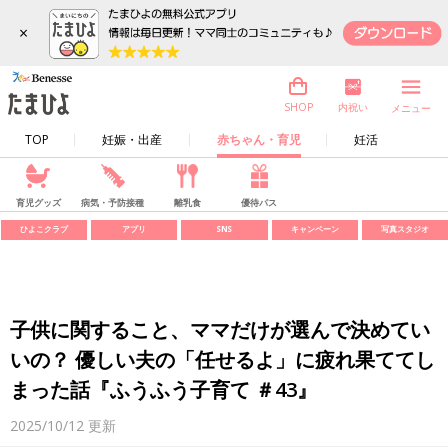
×
内祝い
SHOP
メニュー
TOP
妊娠・出産
赤ちゃん・育児
妊活
育児グッズ
病気・予防接種
離乳食
優待パス
ひよこクラブ
アプリ
SNS
キャンペーン
写真スタジオ
子供に関すること、ママだけが選んで決めてい
いの？ 優しい夫の「任せるよ」に疲れ果ててし
まった話『ふうふう子育て ＃43』
2025/10/12
更新