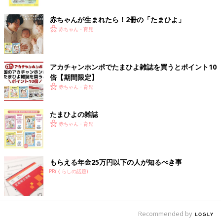
ク
しすぎて、原因がわからなかったことについて、そのときは深く
考えませんでした」（暁子さん）
赤ちゃんが生まれたら！2冊の「たまひよ」
赤ちゃん・育児
1歳過ぎから気になることが増えていく。「個性」
では納得できないことも
アカチャンホンポでたまひよ雑誌を買うとポイント10
倍【期間限定】
赤ちゃん・育児
たまひよの雑誌
赤ちゃん・育児
もらえる年金25万円以下の人が知るべき事
PR(くらしの話題)
Recommended by
あきとくんが出産後２日目に搬送された病院のGCUに会いに行ったときの写真。