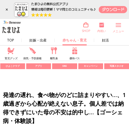
×
内祝い
SHOP
メニュー
TOP
妊娠・出産
赤ちゃん・育児
妊活
育児グッズ
病気・予防接種
離乳食
優待パス
ひよこクラブ
アプリ
SNS
キャンペーン
写真スタジオ
発達の遅れ、食べ物がのどに詰まりやすい…、1
歳過ぎから心配が絶えない息子。個人差では納
得できずにいた母の不安は的中し…【ゴーシェ
病・体験談】