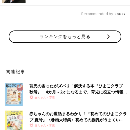
されることに。あきとに早く会うために、予定より1日早く退院
させてもらいました」（暁子さん）
Recommended by
退院した暁子さんは、あきとくんがいる病院のGCUに毎日通いま
した。
ランキングをもっと見る
「コロナ禍でしたが、抱っこしたり、
授乳
したりできました。あ
きとに会えるのはうれしかったですが、いつ退院できるのかわか
らず、帰るときは毎日寂しくてたまりませんでした」（暁子さ
ん）
そんな日々が10日ほど続いたあと、暁子さんは病院からの電話を
関連記事
受けます。
育児の困ったがズバリ！解決する本『ひよこクラブ
「『血小板の数値が急に上がってきて、酸素濃度も安定してきた
秋号』 4カ月～2才になるまで、育児に役立つ情報が
から、今日にでも退院できますよ』って。予期せぬうれしいお知
いっぱい！
赤ちゃん・育児
らせに、電話を持ったまま泣きました。
赤ちゃんのお世話まるわかり！『初めてのひよこクラ
退院時の説明では、血小板が少なかったこと、その後急に上がっ
ブ 夏号』〈巻頭大特集〉初めての授乳がうまくい
たことについて、くわしい原因はわからなかったけれど、新生児
く！ おっぱい・ミルクの基本と夏のトラブル 解決テ
赤ちゃん・育児
にはたまにあることだというものでした。退院できることがうれ