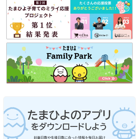
も悪いとのこと。
でも、『今のところは大丈夫だから、1カ月後におなかのエコー
を撮りましょう』とのことでした」（暁子さん）
1カ月後に行った腹部エコー検査では、「脾臓と肝臓が大きく、
肝臓はかため」と診断されました。
「でも、そこでも経過観察で、また2カ月後に血液検査をするこ
とになりました。本当に大丈夫なのだろうかと、不安とあせりば
かりが大きくなっていきました」（暁子さん）
おやきを詰まらせてぐったり。「救急車早く来て
っ!!」。必死に心臓マッサージを
妊娠日数や生後日数に合った情報を毎日お届け