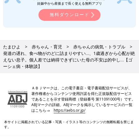
妊娠中から産後まで長く使える無料アプリ
無料ダウンロード
たまひよ
赤ちゃん・育児
赤ちゃんの病気・トラブル
発達の遅れ、食べ物がのどに詰まりやすい…、1歳過ぎから心配が絶
えない息子。個人差では納得できずにいた母の不安は的中し…【ゴ
1歳2カ月のとき、おやつのソフトボーロを食べているところ。このころからだんだ
んと食べ物が詰まり始めました。
ーシェ病・体験談】
腹部エコー検査を受けた数日後、あきとくんは食事中に、おやき
を詰まらせてしまいます。1歳8カ月のときでした。
ＡＢＪマークは、この電子書店・電子書籍配信サービスが、
著作権者からコンテンツ使用許諾を得た正規版配信サービス
「いつものように背中をたたいても出てこないし、腹部を突き上
であることを示す登録商標（登録番号 第11091000号）です。
げるようにしても反応なし。あきとはチアノーゼを起こし、体が
ABJマークの詳細、ABJマークを掲示しているサービスの一覧
だらんとし始めました。母が一緒にいたので、すぐに119番し、
はこちら→
https://aebs.or.jp/
救急隊からは、救急車が到着するまでに心臓マッサージを開始し
てくださいとのことでした。『お願い早く来て！！助けて
本サイトに掲載されている記事・写真・イラスト等のコンテンツの無断転載を禁じま
す。
っ！！』と叫びながら、無我夢中で心臓マッサージを開始しまし
た。