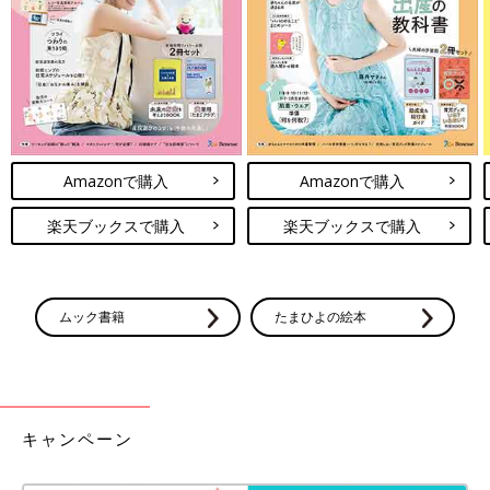
Amazonで購入
Amazonで購入
自宅で盛大にお祝いをした1歳のお誕生日。このころから少しずつ心配になること
楽天ブックスで購入
楽天ブックスで購入
が増えていきました。
1歳半健診の数日後、あきとくんがおもちゃの車をかみちぎっ
て、部品がのどに詰まってしまう事故が起きました。
ムック書籍
たまひよの絵本
「かけつけた救急車の中で、オエッとなって部品が出てきて元気
になり、そのまま帰宅しました。1歳半健診のときに予約した
MRIと脳の検査はその数日後で、受診した際、おもちゃの部品が
残っていないか確認するために、追加でレントゲンも撮ることに
なりました。
キャンペーン
たまたまレントゲンを撮ったことで、脾臓が大きいことがわかっ
たんです。しかも血液検査では血小板の数値が低く、肝臓の数値