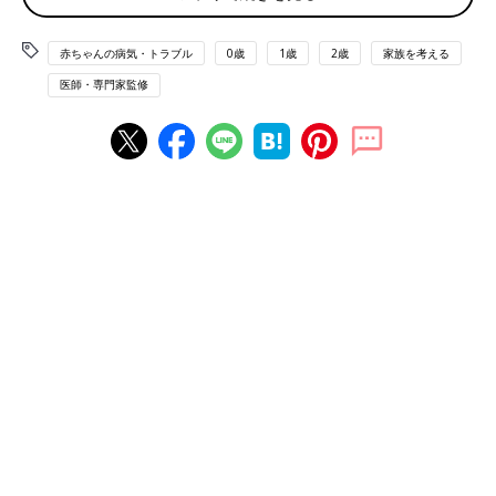
赤ちゃんの病気・トラブル
0歳
1歳
2歳
家族を考える
医師・専門家監修
出産直後に、暁子さんが分娩台で初めてあきとくんと対面したときの写真。
暁子さんは
3歳
年上の夫とは友人の紹介で知り合い、2年の交際を
へて結婚。暁子さんの実家で結婚生活をスタートさせました。
「あきとを妊娠したのは結婚4年目、私は3
1歳
でした。私は不育
症で3回流産しています。3回とも心音を聞けなかったので、4回
目の妊娠で心音を確認できたときは、本当にうれしかったです。
でも3回の体験もあり、心音を聞けたといってもちゃんと育つか
心配で心配で･･･。安定期に入ったときはすごくほっとしまし
た」（暁子さん）