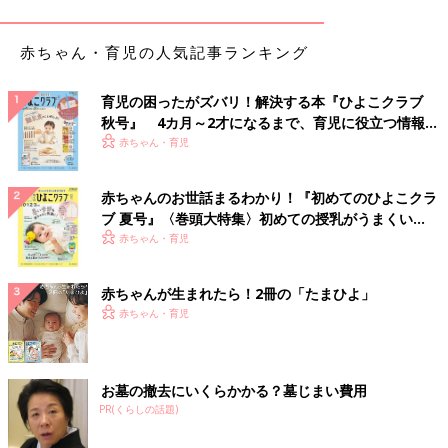
ところが妊娠37週の健診で、「
胎児
が大きくなっていない」と言
われます。
赤ちゃん・育児の人気記事ランキング
「39週になっても状態は変わらず、40週を越えても
陣痛
が来な
かったので入院に。陣痛促進剤を使い、自然分娩で出産しまし
育児の困ったがズバリ！解決する本『ひよこクラブ
た。体重2162g、身長44.7㎝で小さめの赤ちゃんでしたが、無事
秋号』 4カ月～2才になるまで、育児に役立つ情報が
生まれてくれた喜びをかみしめていました。あきとを出産した病
いっぱい！
赤ちゃん・育児
院は、基本的には産後2日目から母子同室になるので、そのとき
を心待ちにしていました」（暁子さん）
赤ちゃんのお世話まるわかり！『初めてのひよこクラ
ブ 夏号』〈巻頭大特集〉初めての授乳がうまくい
ところが母子同室になるはず日の朝、予想もしていなかった事態
く！ おっぱい・ミルクの基本と夏のトラブル 解決テ
赤ちゃん・育児
に･･･。
ク
赤ちゃんが生まれたら！2冊の「たまひよ」
「新生児室であきとを抱っこしていたら先生に呼ばれ、『血小板
赤ちゃん・育児
が少なく、昨日よりさらに減っているので、市内の大きな総合病
院に搬送します』って言うんです。
『え？どういうこと？？』って驚いている間に、あきとを迎えに
来た救急車が到着。私は泣きながらあきとを見送ることしかでき
お墓の撤去にいくらかかる？墓じまい費用
ませんでした。
PR(くらしの話題)
そして、あきとと一緒に過ごすはずだった病室にポツンと1人残