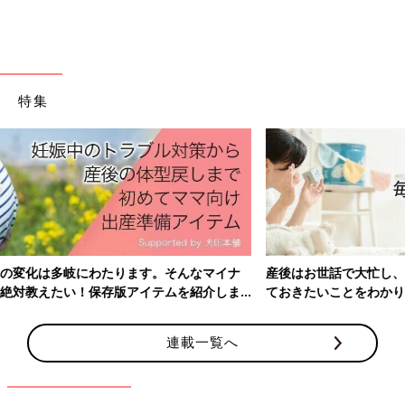
あきとくんはすくすくと育ちましたが、
低出生体重児
だったの
で、乳幼児健診は総合病院で受けていました。
「1カ月健診、3カ月健診、6カ月健診､いずれも問題なし。心配
特集
なことは何もなく、育児が楽しくてしかたがありませんでした」
（暁子さん）
そんな日々に影が差したのは、あきとくんが1歳になる少し前の
ことでした。
「つかまり立ちまでは早かったのに、いつまでも立っちをしない
んです。斜視っぽい目つきも気になりました。また、1歳になっ
たころから急に食べたものを詰まらせるようになり、ヒヤッとす
産後はお世話で大忙し、出産前にそろえておきたいアイテム、知っ
ることが増えました」（暁子さん）
ておきたいことをわかりやすく紹介！
1歳児健診はなかったので、1歳半健診のとき、暁子さんは気にな
連載一覧へ
っていることを聞いてみました。
・1人でまだ立たないし、歩かない
・下を向かないで下に置いてあるものを取る
・横を向くとき首を小きざみに揺らしながら見る