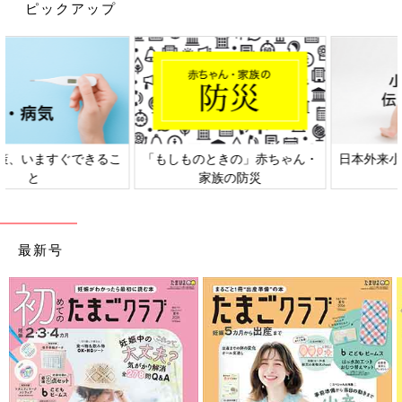
ピックアップ
・食べ物がよくのどに詰まる
・体重が全然増えない
など
「先生から言われたのは、『成長のしかたは1人1人違って個性が
ある。でも念のために、次回は血液検査と脳のMRIを撮りましょ
う』というものでした。
心配なことがこんなにたくさんあるのに、それも個性なの？と不
日本外来小児科学会リーフレッ
六星占術 細木かおりさんの人生
安な気持ちもありましたが、取りあえずは検査を待つことにしま
ト検討会
相談
した」（暁子さん）
「脾臓と肝臓が大きく、肝臓はかため」と診断され
最新号
るも、経過観察を継続