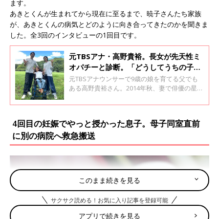
ます。
あきとくんが生まれてから現在に至るまで、暁子さんたち家族
が、あきとくんの病気とどのように向き合ってきたのかを聞きま
した。全3回のインタビューの1回目です。
元TBSアナ・高野貴裕。長女が先天性ミ
オパチーと診断。「どうしてうちの子
が…」と悔しい思いも。だからこそ、娘
元TBSアナウンサーで9歳の娘を育てる父でも
との時間を全力で楽しみたい
ある高野貴裕さん。2014年秋、妻で俳優の星野
真里さんとともに、娘が国指定難病「先天性ミ
オパチー」であることを公表しました。高野さ
んに、妻との出会いから、娘が生まれ、診断が
4回目の妊娠でやっと授かった息子。母子同室直前
つくまでのことを聞きました。全2回のインタ
に別の病院へ救急搬送
ビューの前編です。
このまま続きを見る
サクサク読める！お気に入り記事を登録可能
アプリで続きを見る