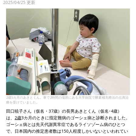
2025/04/25
更新
2歳5カ月のあきとくん。車で2時間の場所にある大学病院で酵素補充療法の点滴治
療を受けていました。
田口暁子さん（仮名・37歳）の長男あきとくん（仮名･4歳）
は、
2歳
3カ月のときに指定難病のゴーシェ病と診断されました。
ゴーシェ病とは先天代謝異常症であるライソゾーム病のひとつ
で、日本国内の推定患者数は150人程度しかいないといわれてい