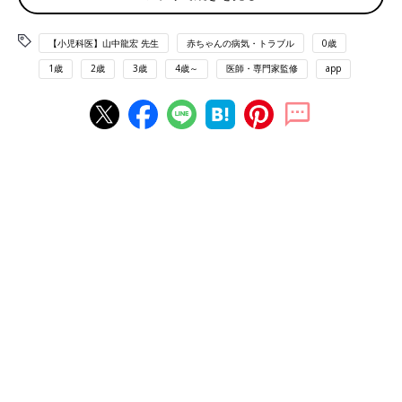
ょうか。子どもを自転車に乗せて移動すると
き、実は子どもが事故に巻き込まれるケースは
後を絶ちません。子どもの事故に詳しい、小児
【小児科医】山中龍宏 先生
赤ちゃんの病気・トラブル
0歳
自転車の後部座席に座って足を伸ばしたり、ガニ股
科医 山中龍宏先生に子ども乗せ自転車の注意点
で乗っていて事故が発生
を聞きました。
1歳
2歳
3歳
4歳～
医師・専門家監修
app
自転車走行中に、ダミー人形の足がポールに接触する様子。（国民生活センターの
実験より）