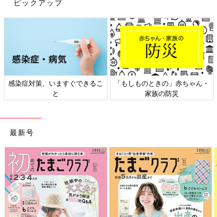
ピックアップ
山中 坂谷先生が診察した4歳の子は、自転車の後ろを上の子
（小学生）が走ってついて来ていたということだったので、それ
ほどスピードは出ていなかったそうです。
確かにスピードが出ているほうが、障害物に接触したとき、この
事故が起きるリスクは高いのですが、ゆっくり走れば大丈夫とは
一概には言えません。
――電動アシスト自転車のほうが、事故のリスクは高まるのでし
感染症対策、いますぐできるこ
「もしものときの」赤ちゃん・
ょうか。
と
家族の防災
山中 この研究によると、電動アシスト自転車は車体自体が重い
ので、万一、障害物と接触したとき、より衝撃が加わり、子ども
最新号
が大腿骨を骨折するリスクが高まるということがわかりました。
しかし電動アシストがついていない自転車（18kg）を、体重
42kgの人が時速10kmで運転し、子どもが障害物に接触するシミ
ュレーションでも、大腿骨を骨折するほどの衝撃が加わることが
わかっています。時速10kmは自転車をゆっくりこぐ程度のスピ
ードです。
障害物があるときは自転車を降りる対策を