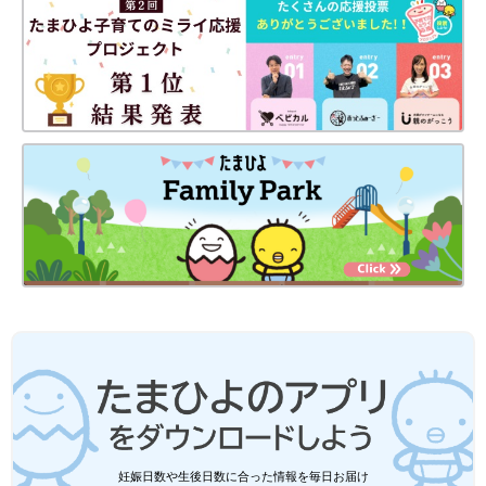
したらいいのでしょうか。
山中 たとえばヨーロッパのメーカーでは、自転車用チャイルド
シートのフットレストに足を固定するベルトがついています。日
本でも販売されているので、そうした自転車用チャイルドシート
を選ぶのも一案です。
また、日ごろからフットレストに足を置くこともしっかり教えま
しょう。
大腿骨の骨折だけでなく、自転車の走行中、顔や頭部が障害物に
接触してけがをする事故もあります。
そのため
●自転車用チャイルドシートに深く座らせて、ベルトをする
●ガードレールや車止めのポール、電柱などの障害物がある場所
では、自転車を降りて押す――などの対策をとってください。
お話・監修／山中龍宏先生 写真提供／独立行政法人国民生活セ
ンター 取材・文／麻生珠恵、たまひよONLINE編集部
妊娠日数や生後日数に合った情報を毎日お届け
コンセントにつながった状態の電気コー