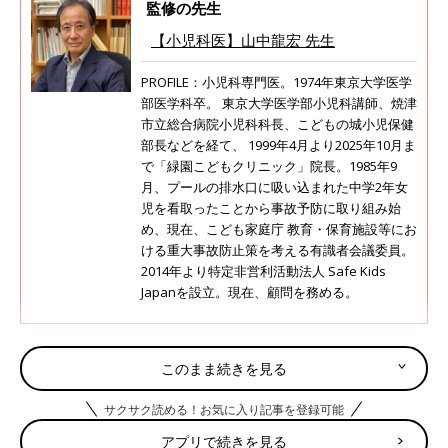
監修の先生
【小児科医】山中龍宏 先生
PROFILE：小児科専門医。1974年東京大学医学
部医学科卒。 東京大学医学部小児科講師、焼津
市立総合病院小児科科長、こどもの城小児保健
部長などを経て、 1999年4月より2025年10月ま
で「緑園こどもクリニック」院長。1985年9
月、プールの排水口に吸い込まれた中学2年女
児を看取ったことから事故予防に取り組み始
め、現在、こども家庭庁 教育・保育施設等にお
ける重大事故防止策を考える有識者会議委員。
2014年より特定非営利活動法人 Safe Kids
Japanを設立。現在、顧問を務める。
春、子ども乗せ自転車デビューが増える
このまま続きを見る
ころ、あなたの乗り方大丈夫！？抱っこ
はNG、おんぶも注意が必要、事故事例
サクサク読める！お気に入り記事を登録可能
入園などに合わせて、春から子ども乗せ自転車
に学ぼう【小児科医】
に乗り始めるママ・パパもいるのではないでし
アプリで続きを見る