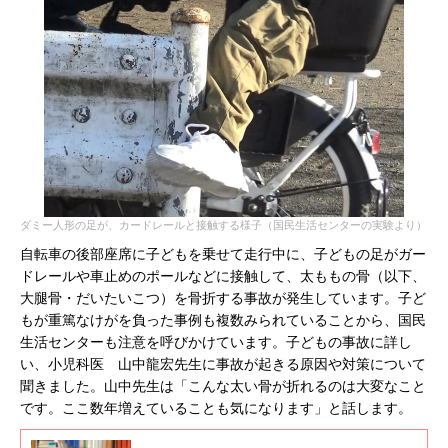
ダミー人形の足が、カードレールと接触する様子（国民生活センターの実験より）
自転車の後部座席に子どもを乗せて走行中に、子どもの足がガー
ドレールや車止めのポールなどに接触して、太ももの骨（以下、
大腿骨・だいたいこつ）を骨折する事故が発生しています。子ど
もが重篤なけがを負った事例も複数みられていることから、国民
生活センターも注意を呼びかけています。子どもの事故に詳し
い、小児科医 山中龍宏先生に事故が起きる原因や対策について
聞きました。山中先生は「こんな太い骨が折れるのは大変なこと
です。ここ数年増えていることも気になります」と話します。