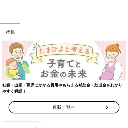
カニズムについて」と題し、東京都立小児総合医療センター 救
命救急科 坂谷真菜先生と、産業技術総合研究所 人工知能研究セ
ンター主任研究員 北村光司先生が講演しています。
それによると東京都立小児総合医療センターと国立成育医療研究
特集
センターが合同調査を行ったところ、都内では2019年からこの
ような事故の発生が見られるようになり、ここ最近では毎年10件
近くも起こっているそうです。
――障害物にぶつかった衝撃で大腿骨が折れてしまうのでしょう
か。
山中 足がガードレールなどの障害物にぶつかった瞬間も自転車
妊娠・出産・育児にかかる費用やもらえる補助金・助成金をわかり
は前に進み、障害物と自転車用チャイルドシートの間に太ももが
やすく解説！
はさまり、大腿骨に強い衝撃が加わって骨折するということがわ
かっています。
連載一覧へ
――自転車がスピードを出して走っていると、この事故は起きる
のでしょうか。