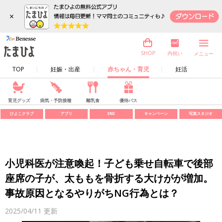
×
内祝い
SHOP
メニュー
TOP
妊娠・出産
赤ちゃん・育児
妊活
育児グッズ
病気・予防接種
離乳食
優待パス
ひよこクラブ
アプリ
SNS
キャンペーン
写真スタジオ
小児科医が注意喚起！子ども乗せ自転車で後部
座席の子が、太ももを骨折する大けがが増加。
事故原因となるやりがちNG行為とは？
2025/04/11
更新