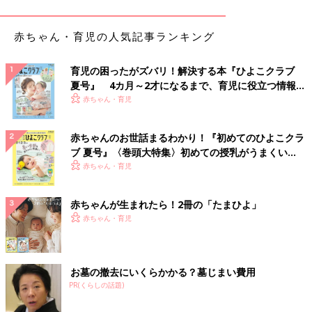
山中先生は「自転車の後部座席に座っていた子どもの足が障害物
と接触して、大腿骨を骨折するのは、かなり危険な事故」だと言
赤ちゃん・育児の人気記事ランキング
います。
育児の困ったがズバリ！解決する本『ひよこクラブ
――子どもが自転車の後ろに乗っていて、大腿骨を骨折する事故
夏号』 4カ月～2才になるまで、育児に役立つ情報が
について教えてください。
いっぱい！
赤ちゃん・育児
山中先生（以下敬称略） 子ども乗せ自転車の後部座席に子ども
が乗っていて、走行中に自転車用チャイルドシートのフットレス
赤ちゃんのお世話まるわかり！『初めてのひよこクラ
トに足を置かずに、足を伸ばしていたり、足をブラブラさせてい
ブ 夏号』〈巻頭大特集〉初めての授乳がうまくい
て、ガードレールや車止めのポール、標識などに足がぶつかり、
く！ おっぱい・ミルクの基本と夏のトラブル 解決テ
赤ちゃん・育児
ク
大腿骨を骨折するというものです。
またチャイルドシートのフットレストに足を乗せていても、ガニ
赤ちゃんが生まれたら！2冊の「たまひよ」
股で座っていて、走行中に障害物に足がぶつかり、大腿骨を骨折
赤ちゃん・育児
したという報告もあります。ガニ股になるのは、子どもが成長し
て足が長くなり、座ったときに窮屈なのでしょう。
お墓の撤去にいくらかかる？墓じまい費用
――大腿骨は、ちょっとぶつかると折れてしまう骨なのでしょう
PR(くらしの話題)
か。