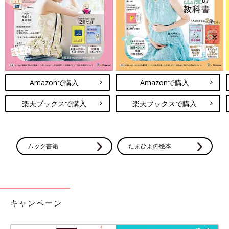
Amazonで購入
Amazonで購入
楽天ブックスで購入
楽天ブックスで購入
ムック書籍
たまひよの絵本
車止めアーチの間を通過中に、ダミー人形の足が接触する様子（国民生活センター
の実験より）。
自転車走行時の、子どもの大腿骨骨折を防ぐには、いくつかの対
キャンペーン
策があります。
――自転車の走行中に、大腿骨を骨折する事故を防ぐには、どう