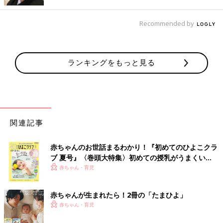
山中 大腿骨は、人体でいちばん大きい骨で、交通事故や高いと
ころから落下するなどの強い衝撃が加わらないとなかなか骨折は
Recommended by
しないものです。そのため子どもの大腿骨が折れてしまっている
ということは、障害物に接触したとき、子どもの足にかなりの衝
撃が加わっているということがわかります。
ランキングをもっと見る
大腿骨を骨折すると、激痛を伴うことはもちろん、入院治療とな
り手術が必要なことも多いです。大切な骨なので大腿骨が折れる
と立ったり、歩いたり、座ることができなくなり、足を固定して
ベッドで安静にしていなくてはいけません。入院期間も長期にわ
たることが多いので、子どもにとってはかなりつらい治療です。
関連記事
ゆっくり走行や電動アシスト自転車でなくても、大
赤ちゃんのお世話まるわかり！『初めてのひよこクラ
腿骨骨折の事故は起きる
ブ 夏号』〈巻頭大特集〉初めての授乳がうまくい
く！ おっぱい・ミルクの基本と夏のトラブル 解決テ
赤ちゃん・育児
ク
赤ちゃんが生まれたら！2冊の「たまひよ」
赤ちゃん・育児