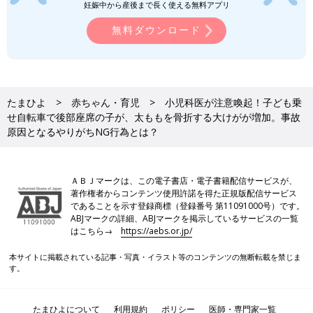
妊娠中から産後まで長く使える無料アプリ
ドをなめて起こる｢電撃傷｣｡体の中を電
無料ダウンロード
流が通り抜ける･･･赤ちゃんが危ない！
「電撃傷（でんげきしょう）」って知っていま
【小児科医】
すか？感電によるやけどです。乳幼児の場合、
コンセントにつながっている電源コードをなめ
たり、コンセントにいたずらしたりすることで
起こる危険があります。子どもの事故に詳しい
自転車運転中は、ママ・パパも後ろに座っている子どもになかな
小児科医の山中龍宏先生に、電撃傷について聞
たまひよ
赤ちゃん・育児
小児科医が注意喚起！子ども乗
か注意をはらえないこともあると思います。しかし、こうした事
きました。
せ自転車で後部座席の子が、太ももを骨折する大けがが増加。事故
故があることを知って、安全に子どもの送迎などを行ってくださ
原因となるやりがちNG行為とは？
い。
●記事の内容は2025年3月の情報であり、現在と異なる場合があ
ＡＢＪマークは、この電子書店・電子書籍配信サービスが、
ります。
著作権者からコンテンツ使用許諾を得た正規版配信サービス
であることを示す登録商標（登録番号 第11091000号）です。
ABJマークの詳細、ABJマークを掲示しているサービスの一覧
はこちら→
https://aebs.or.jp/
本サイトに掲載されている記事・写真・イラスト等のコンテンツの無断転載を禁じま
す。
たまひよについて
利用規約
ポリシー
医師・専門家一覧