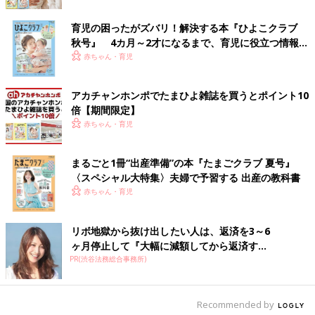
育児の困ったがズバリ！解決する本『ひよこクラブ
秋号』 4カ月～2才になるまで、育児に役立つ情報が
いっぱい！
赤ちゃん・育児
アカチャンホンポでたまひよ雑誌を買うとポイント10
倍【期間限定】
赤ちゃん・育児
大腿骨を骨折すると、特別な器具で足を固定し、足を引っ張り続けることで骨のず
れを直す「けん引」という治療が主に行われます。治療の様子を再現したイメージ
まるごと1冊“出産準備”の本『たまごクラブ 夏号』
写真。（医師より提供）
〈スペシャル大特集〉夫婦で予習する 出産の教科書
2025年3月17日、東京都セーフティ・レビュー事業（基礎研究事
赤ちゃん・育児
業）シンポジウムが開かれ、「自転車による大腿骨骨折事故のメ
カニズムについて」の発表がありました。
リボ地獄から抜け出したい人は、返済を3～6
ヶ月停止して『大幅に減額してから返済す...
――大腿骨を骨折する自転車の事故について、さらに詳しく教え
PR(渋谷法務総合事務所)
てください。
山中 先日行われた、東京都セーフティ・レビュー事業（基礎研
Recommended by
究事業）シンポジウムでは、「自転車による大腿骨骨折事故のメ