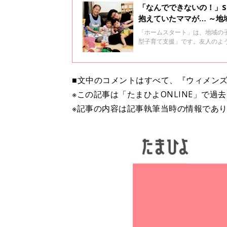
「なんでできないの！」
抱えていたママが… ～
ト」の存在～
「ホームスタート」は、地域の
型子育て支援」です。友人のよ
約120地域で支援が行われて
て、NPO法人ホームスタート
■文中のコメントはすべて、『ウィメンズ
※この記事は「たまひよONLINE」で過
※記事の内容は記事執筆当時の情報であ