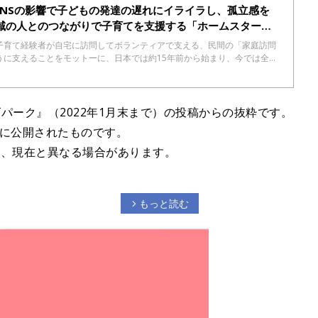
SNSの影響で子どもの発達の遅れにイライラし、孤立感を
地域の人とのつながりで子育てを支援する「ホームスター
子育て経験者が自宅に訪問してボランティアで支える、民間の「家庭訪問
うに支えることをモットーに、日本では約15年前から始まり、今では全国
います。このサービスの特徴やサービス内容、設立までの苦労などについ
・ジャパンの森田圭子さんに聞きました。
パーク』（2022年1月末まで）の投稿からの抜粋です。
去に公開されたものです。
り、現在と異なる場合があります。
もっと読む
arrow_forward_ios