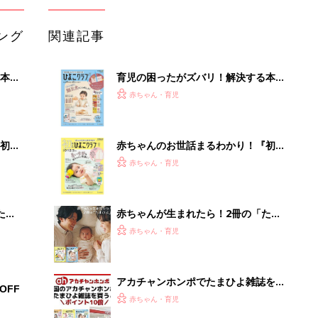
ング
関連記事
本
育児の困ったがズバリ！解決する本
2才
『ひよこクラブ 秋号』 4カ月～2才
赤ちゃん・育児
いっ
になるまで、育児に役立つ情報がいっ
ぱい！
初め
赤ちゃんのお世話まるわかり！『初め
大特
てのひよこクラブ 夏号』〈巻頭大特
赤ちゃん・育児
 お
集〉初めての授乳がうまくいく！ お
ブル
っぱい・ミルクの基本と夏のトラブル
解決テク
たま
赤ちゃんが生まれたら！2冊の「たま
ひよ」
赤ちゃん・育児
アカチャンホンポでたまひよ雑誌を買
OFF
うとポイント10倍【期間限定】
赤ちゃん・育児