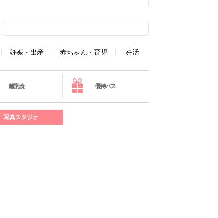
妊娠・出産
赤ちゃん・育児
妊活
離乳食
優待パス
写真スタジオ