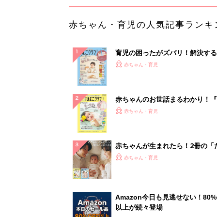
赤ちゃん・育児の人気記事ランキ
育児の困ったがズバリ！解決する
『ひよこクラブ 秋号』 4カ月～
赤ちゃん・育児
になるまで、育児に役立つ情報が
ぱい！
赤ちゃんのお世話まるわかり！『
てのひよこクラブ 夏号』〈巻頭
赤ちゃん・育児
集〉初めての授乳がうまくいく！
っぱい・ミルクの基本と夏のトラ
解決テク
赤ちゃんが生まれたら！2冊の「
ひよ」
赤ちゃん・育児
Amazon今日も見逃せない！80%
以上が続々登場