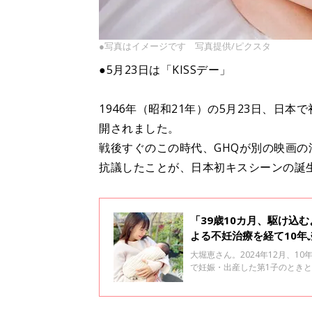
●写真はイメージです 写真提供/ピクスタ
●5月23日は「KISSデー」
1946年（昭和21年）の5月23日、日
開されました。
戦後すぐのこの時代、GHQが別の映画
抗議したことが、日本初キスシーンの誕
「39歳10カ月、駆け込
よる不妊治療を経て10年
大堀恵さん。2024年12月、1
で妊娠・出産した第1子のとき
していなかった妊活の大変さや
んに聞きました。全2回インタ