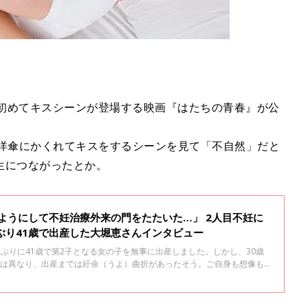
本で初めてキスシーンが登場する映画『はたちの青春』が公
の洋傘にかくれてキスをするシーンを見て「不自然」だと
生につながったとか。
むようにして不妊治療外来の門をたたいた…」 2人目不妊に
ぶり41歳で出産した大堀恵さんインタビュー
0年ぶりに41歳で第2子となる女の子を無事に出産しました。しかし、30歳
とは異なり、出産までは紆余（うよ）曲折があったそう。ご自身も想像も
長女とのこと、高齢出産となった今回の出産のことなどについて、大堀さ
ビューの前編です。