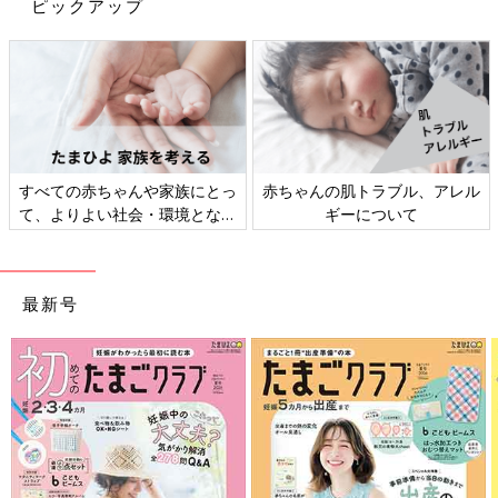
囲内でしたし、検査でも異常が見つからず、確定できる要素がな
ピックアップ
かったからだと思います。ただ、『けいれんを繰り返す病気の可
能性がある』とは言われました。『けいれんを繰り返す病気であ
れば、知的障害や精神遅滞を伴うけれど、個人差があるし、これ
からどうやって成長するかわからないから悲観しなくていい』と
いうような説明をしてくれました。
私は『ドラベ症候群かもしれない』と頭の片隅で気になりながら
すべての赤ちゃんや家族にとっ
赤ちゃんの肌トラブル、アレル
も、お医者さんにもまだ言われていないからきっと違う、と信じ
て、よりよい社会・環境となる
ギーについて
たくない気持ちが強かったです。確定的なことを聞くのがとても
ことをめざしてさまざまな課題
怖かったし、できるだけ日々何も考えないようにしていた気がし
を取材し、発信していきます
ます」（郁恵さん）
最新号
しかし、仁菜ちゃんが1歳を迎えたころには、けいれん発作が止
まらなくなる症状（重積発作）も出て、救急車で搬送され入院す
ることも頻繁になっていました。
「そのころ、ついに『おそらくドラベ症候群だと思うから、てん
かん専門の先生に診てもらったほうがいい』と話があり、同じ病
院のてんかん専門医に担当医が変わることになりました。そして
私と夫と娘の血液検査をして、半年後にその結果から『ドラベ症