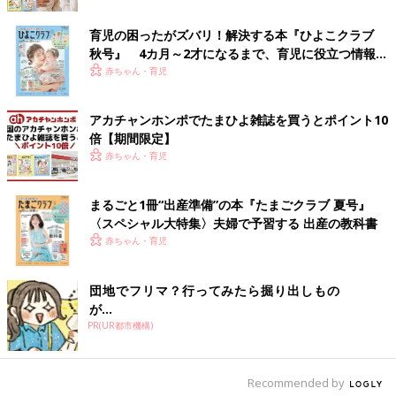
薬をもらって退院。家でけいれんが起こったらその座薬を使って
様子を見ることになりました。
育児の困ったがズバリ！解決する本『ひよこクラブ
秋号』 4カ月～2才になるまで、育児に役立つ情報が
ですが、その後も風邪や胃腸炎など毎週のように発熱し、そのた
いっぱい！
赤ちゃん・育児
びにけいれん発作を繰り返し、けいれんが20～30分以上止まら
なくなることも何度もありました。けいれん発作が5回目に起き
アカチャンホンポでたまひよ雑誌を買うとポイント10
たころからは、定期的に通院しててんかん発作を抑える薬を処方
倍【期間限定】
してもらうようになりました」（郁恵さん）
赤ちゃん・育児
難病「ドラベ症候群」かもしれない不安
まるごと1冊“出産準備”の本『たまごクラブ 夏号』
〈スペシャル大特集〉夫婦で予習する 出産の教科書
赤ちゃん・育児
団地でフリマ？行ってみたら掘り出しもの
が…
PR(UR都市機構)
Recommended by