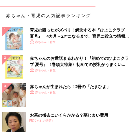
ごろまでは、いたって健康。成長発達も順調でした。私は2回目
の育休だったので、早めに職場復帰したい思いがあり、娘が生後
赤ちゃん・育児の人気記事ランキング
5カ月の春に
保育園
に入園をして、仕事に戻りました」（郁恵さ
ん）
育児の困ったがズバリ！解決する本『ひよこクラブ
夏号』 4カ月～2才になるまで、育児に役立つ情報が
仁菜ちゃんの健康状態に異変が起き始めたのは、保育園入園後、
いっぱい！
赤ちゃん・育児
間もないころだったと言います。
「ある日保育園から職場に『仁菜ちゃんが熱性
けいれん
を起こ
赤ちゃんのお世話まるわかり！『初めてのひよこクラ
し、救急搬送されました』と電話があったんです。ものすごく驚
ブ 夏号』〈巻頭大特集〉初めての授乳がうまくい
く！ おっぱい・ミルクの基本と夏のトラブル 解決テ
いて、急いで病院へ向かいました。私が病院に到着したときには
赤ちゃん・育児
ク
もうけいれんは治まっていて、医師からは『初めてだし、おそら
く熱性けいれんでしょう』と言われました」（郁恵さん）
赤ちゃんが生まれたら！2冊の「たまひよ」
赤ちゃん・育児
ところが、その後1週間おきくらいの頻度で、仁菜ちゃんは発熱
するたびに、繰り返しけいれんを起こしました。
お墓の撤去にいくらかかる？墓じまい費用
「2回目のけいれんも保育園で起きて、3回目は自宅にいた夜のこ
PR(くらしの話題)
とでした。夜に熱が上がってきて、心配しながら見ていたらけい
れんが始まったんです。長男はけいれんを起こしたことがなかっ