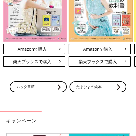
候群』と確定診断を受けました」（郁恵さん）
娘の病気とともに生きる覚悟
Amazonで購入
Amazonで購入
楽天ブックスで購入
楽天ブックスで購入
ムック書籍
たまひよの絵本
キャンペーン
ドラベ症候群患者家族会で発行している冊子。薬の調整や、外出時の持ち物や暑さ
対策、ケトン食のレシピなどの情報が掲載され、郁恵さんは困ったらこれを見て参