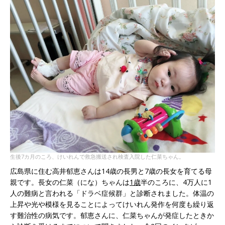
生後7カ月のころ、けいれんで救急搬送され検査入院した仁菜ちゃん。
広島県に住む高井郁恵さんは14歳の長男と7歳の長女を育てる母
親です。長女の仁菜（にな）ちゃんは
1歳
半のころに、4万人に1
人の難病と言われる「ドラベ症候群」と診断されました。体温の
上昇や光や模様を見ることによってけいれん発作を何度も繰り返
す難治性の病気です。郁恵さんに、仁菜ちゃんが発症したときか