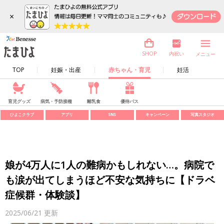
×
内祝い
SHOP
メニュー
TOP
妊娠・出産
赤ちゃん・育児
妊活
育児グッズ
病気・予防接種
離乳食
優待パス
ひよこクラブ
アプリ
SNS
キャンペーン
写真スタジオ
娘が4万人に1人の難病かもしれない…。病院で
も涙が出てしまうほど不安な気持ちに【ドラベ
症候群・体験談】
2025/06/21
更新