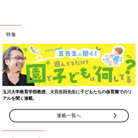
特集
仁菜ちゃん4歳の検査入院で頭に脳波を測る電極をつけています。
仁菜ちゃんがけいれんを3〜4回繰り返した時点で、郁恵さんはネ
ットで調べて「ドラベ症候群」という病気の可能性に気づいたと
言います。
「娘が繰り返すけいれん発作に、これは何かあると感じて調べた
ら『ドラベ症候群』という病気があることを知りました。説明を
読むと、“発達が遅れる”、“知的障害を有する”などとあります。
あまりにショックで、目の前が真っ暗になりました。これから先
玉川大学教育学部教授、大豆生田先生に子どもたちの保育園でのリ
どうなるのか、娘がちゃんと生きていけるのか、自分の仕事や生
アルを聞く連載。
活も変わるのではないか、などと不安が募り、考えれば考えるほ
ど涙が出てきました。
連載一覧へ
生後7〜8カ月の時点では、医師からは『ドラベ症候群の可能性が
ある』とは、はっきり言われませんでした。成長発達も正常の範