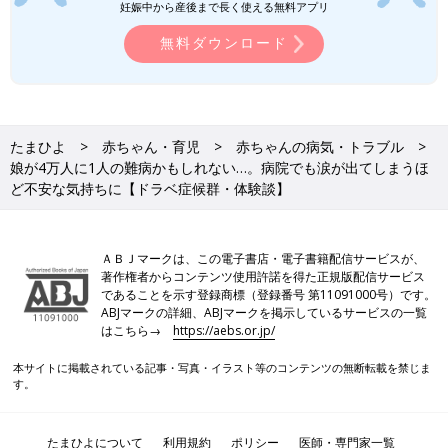
妊娠中から産後まで長く使える無料アプリ
同時期に、郁恵さんは販売員の仕事を退職する選択をします。
無料ダウンロード
「娘が生後7カ月ごろから入院を繰り返すようになって、2カ月間
は有給休暇を消化し、そのあとは休職していたんです。でもドラ
ベ症候群の可能性があるとわかって、『仕事はまたいつかできれ
ばいい、今は辞めよう』と決心しました。
たまひよ
赤ちゃん・育児
赤ちゃんの病気・トラブル
娘が4万人に1人の難病かもしれない…。病院でも涙が出てしまうほ
長男が小学校1年生になったばかりで、心が不安定だったことも
ど不安な気持ちに【ドラベ症候群・体験談】
あります。私は娘のことばかりになってしまっていましたから、
長男のことも大事にしたい気持ちもありました。夫にも相談した
ら、賛成してくれました。仁菜は生後8カ月で保育園を退園して
ＡＢＪマークは、この電子書店・電子書籍配信サービスが、
いたので、そのまま自宅で様子を見ながら、親子で過ごす生活で
著作権者からコンテンツ使用許諾を得た正規版配信サービス
した」（郁恵さん）
であることを示す登録商標（登録番号 第11091000号）です。
ABJマークの詳細、ABJマークを掲示しているサービスの一覧
はこちら→
https://aebs.or.jp/
毎日のおふろや外遊びにも気を抜けない
本サイトに掲載されている記事・写真・イラスト等のコンテンツの無断転載を禁じま
す。
たまひよについて
利用規約
ポリシー
医師・専門家一覧