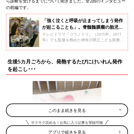
ら診断を受けるまでについて聞きました。全2回のインタビュー
の前編です。
「強く泣くと呼吸が止まってしまう発作
が起こることも」。脊髄髄膜瘤の胎児治
療の可能性が広がる～新生児医療の現場
テレビドラマ『コウノドリ』（2015年、2017
から～【新生児科医・豊島勝昭】
年）でも監修を務めた神奈川県立こども医療セ
ンター周産期医療センターの豊島勝昭先生に、
NICUの赤ちゃんたちの成長について聞く不定期
連載。第11回は、脊髄髄膜瘤（せきずいずいま
生後5カ月ごろから、発熱するたびにけいれん発作
くりゅう）が重症で、キアリ奇形を合併してい
を起こし･･･
たために、強く泣くと呼吸が止まってしまう発
作があった赤ちゃんについて聞きます。
このまま続きを見る
サクサク読める！お気に入り記事を登録可能
アプリで続きを見る