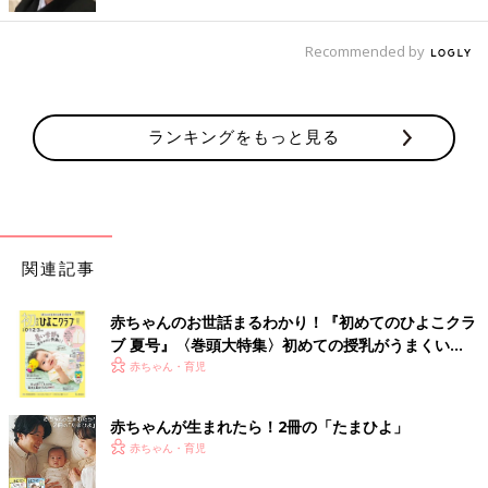
たので、私にとって子どものけいれんは初めてのこと。娘の体が
硬直して全身がガクガクとふるえ、目は上に向いて、口からは泡
Recommended by
をふいていました。これは命が危ないんじゃないか、とかなりあ
せってパニックに。救急車の呼び方も忘れるくらい頭が真っ白に
なってしまって『どうしよう！』と、大声で夫を起こしました」
（郁恵さん）
ランキングをもっと見る
長男と夫を自宅に残し、郁恵さんは仁菜ちゃんに付き添って救急
車で病院へ向かいました。
「救急車が到着するときには体のガクガクは治まっていました
関連記事
が、きっと娘の意識は戻っていない状態だったと思います。診察
してもらったところ、『二相性脳症（にそうせいのうしょう）』
赤ちゃんのお世話まるわかり！『初めてのひよこクラ
という病気の可能性があるから入院して検査しましょう、とのこ
ブ 夏号』〈巻頭大特集〉初めての授乳がうまくい
とで、5日ほど入院して、血液検査や脳波測定、MRI検査をしま
く！ おっぱい・ミルクの基本と夏のトラブル 解決テ
赤ちゃん・育児
した。
ク
でも検査結果はどれも異常なし。医師によると熱性けいれんかも
赤ちゃんが生まれたら！2冊の「たまひよ」
しれないし、てんかんかもしれないし、まだはっきりわからない
赤ちゃん・育児
ということでした。それで、ダイアップというけいれん止めの座