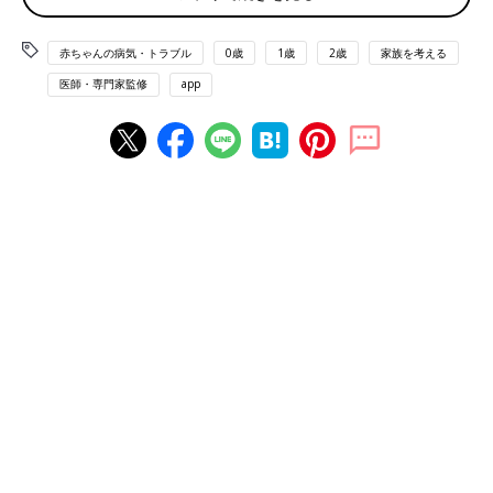
赤ちゃんの病気・トラブル
0歳
1歳
2歳
家族を考える
医師・専門家監修
app
生後9カ月ごろの仁菜ちゃん。1歳ごろにはけいれんが数十分続く症状も出ていまし
た。
郁恵さんと夫の陽祐さんは、共通の知人たちとのグループで知り
合い、郁恵さんが26歳のときに結婚。結婚から3年後に長男が生
まれました。
「初めての育児はわからないことだらけでなかなかうまくいか
ず、お母さんってこんなに大変なんだ、と感じていました。私は
アパレルで販売員の仕事をしていたので、1年間の
育休
をとって
仕事復帰。仕事と育児の両立に慣れず、なかなか第2子を考えら
れませんでした。長男が成長し、自分自身が30代の半ばごろ長男
にきょうだいを作ってあげたいなと考え始めたんです。そう思い
始めたころ、第2子を妊娠しました。
妊娠経過も順調でしたし、長女の仁菜は生まれてから生後5カ月