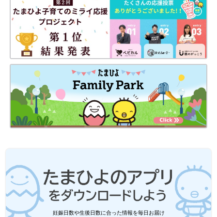
考にしてるそう。
仁菜ちゃんが1歳を迎えたころ、医師から「ドラベ症候群の可能
性がある」と聞いた郁恵さんは、ネット検索をしては不安になる
毎日を過ごしていました。
「毎日のようにネット検索していたあるとき、同じ病気の子を育
てる人のブログを見つけ、『ドラベ症候群患者家族会』と書いて
あるのを見て、すぐに問い合わせをして入会しました。娘の病気
のことを知りたかったし、自分自身を納得させたい気持ちがあり
ました。
家族会のみなさんがとても頑張って子育てをしている様子や、大
きく成長したお子さんの姿を見て、『元気に生活しているんだ』
という未来が見えて少し希望がわきました。自分も娘の病気と一
緒に生きていこう、娘をしっかり育てていこうという覚悟ができ
たと思います。
入会してすぐ、ほかのお母さんたちから生活上で気をつけたほう
がいいことやアドバイスを教えてもらえて、娘との生活にもさっ
そく実践することもできました」（郁恵さん）
妊娠日数や生後日数に合った情報を毎日お届け