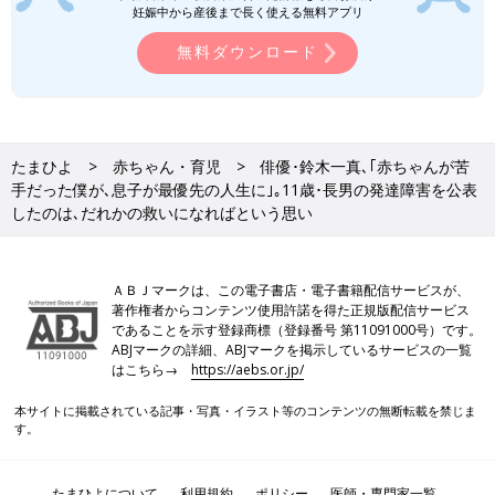
妊娠中から産後まで長く使える無料アプリ
鈴木 子育ては、夫婦で一緒にやっていました。とにかく、子育
無料ダウンロード
てを楽しんでいました。
妻が妊娠中に、夫婦でアパレル系のパーティーに行ったんです
が、そこで、以前『NON-NO』でお世話になっていた方に会っ
たまひよ
赤ちゃん・育児
俳優･鈴木一真､｢赤ちゃんが苦
たんです。当時、雑誌『LEE』の編集長になっていて、その方に
手だった僕が､息子が最優先の人生に｣｡11歳･長男の発達障害を公表
「子育ての連載をやらないか」と声をかけてもらったんです。
したのは､だれかの救いになればという思い
「そんなバカな」と最初は思いましたけど、でも、受けてみよう
かなと。実は僕、赤ちゃんが苦手だったんですよね。
それで、連載の第一弾のタイトルは、「赤ちゃんが苦手だ」でし
ＡＢＪマークは、この電子書店・電子書籍配信サービスが、
著作権者からコンテンツ使用許諾を得た正規版配信サービス
た（笑）。「みんな、赤ちゃんはかわいいと言ってるけど、本当
であることを示す登録商標（登録番号 第11091000号）です。
ですか？」というところから、連載が始まりました。
ABJマークの詳細、ABJマークを掲示しているサービスの一覧
はこちら→
https://aebs.or.jp/
でも、その次の回では、僕の考えが180度変わっていて！赤ちゃ
んがかわいくてしょうがないという自分に（笑）。もう、1秒で
本サイトに掲載されている記事・写真・イラスト等のコンテンツの無断転載を禁じま
す。
も長く一緒にいたいなという気持ちになっていました。当時は反
響も大きかったですね。雑誌の中で、公開謝罪しましたね。
たまひよについて
利用規約
ポリシー
医師・専門家一覧