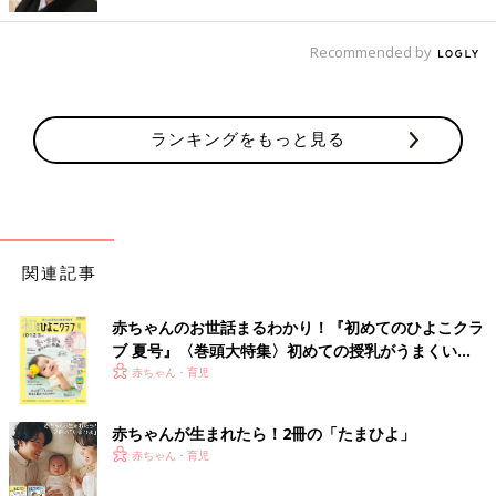
していた写真が、息子との楽しそうな写真だけだったので、そう
思われたんじゃないかと。ただ、当時の息子は無表情だったし、
しゃべることができない中で、奇跡的に笑ってくれた瞬間が撮れ
Recommended by
てうれしくて、それで写真をアップしていたんです。今思うと、
自分自身が苦労していたことを鼓舞した様な、慰めていた様に感
じます。
ランキングをもっと見る
公表していないことで、誤解を生んでしまうこともあるんだなと
痛感しましたし、事実を伝えた身近な人に理解されないこともシ
ョックでした。この出来事をきっかけに、ASDについてもっと広
く、そして総合的に理解が深まってほしいと思うようになりまし
た。それが、渡米して3年か4年たったころのことです。
関連記事
自分が俳優としてハリウッドで何か実績が残せたという段階では
赤ちゃんのお世話まるわかり！『初めてのひよこクラ
なかったので、その時点で公表してしまうと、障害児を育ててい
ブ 夏号』〈巻頭大特集〉初めての授乳がうまくい
る父親という部分がフィーチャーされてしまうんじゃないかとい
く！ おっぱい・ミルクの基本と夏のトラブル 解決テ
赤ちゃん・育児
う心配もあったんです。それで、いつか自分が、アメリカで納得
ク
できる仕事がいくつかできたときに、このことを公表するのがい
赤ちゃんが生まれたら！2冊の「たまひよ」
いかなと思っていました。
赤ちゃん・育児
ただ、発達障害について言えないもどかしさはずっとありまし