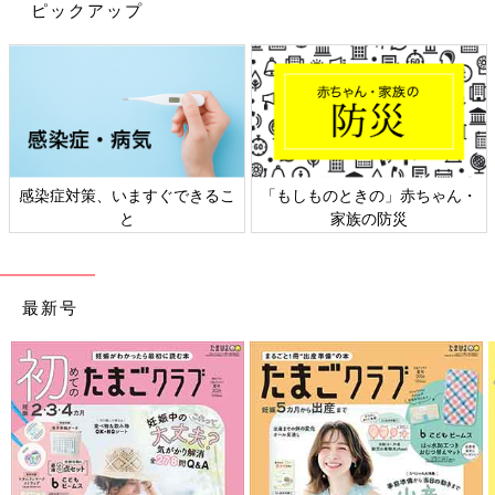
ピックアップ
でも、すぐに気づいたんです。このお母さんはいつも「助けて」
と言えない状況に置かれていて、だれにも弱音を吐けず、理解し
てくれる人も少ないんじゃないかと思いました。せっかく社会に
向けて発信できる貴重な機会ですら、本音を封じ込めてポジティ
ブに見せてしまったのではないかと。そのことが悔しくて、怒り
にも似た気持ちがわきました。
だから、僕が息子の発達障害について発信することが、少しでも
感染症対策、いますぐできるこ
「もしものときの」赤ちゃん・
と
家族の防災
だれかの支えになれたらいいなと思うんです。
子育てをする中で、大変なことだけじゃなくて、楽しい部分もも
ちろんあるんですよ。成長がゆっくりめなので、たとえば目が合
最新号
っただけでも、握手ができただけでもうれしかったです。
赤ちゃんが苦手だった自分が、息子の子育てを経験
して、180度考え方が変わった！