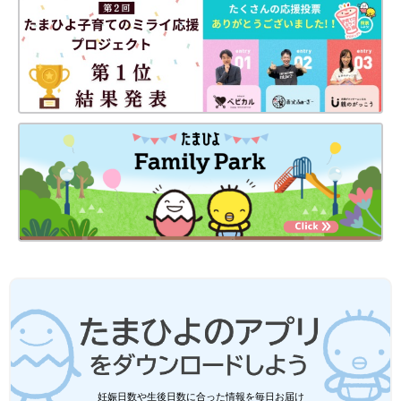
（笑）。とにかく大事にしなきゃいけないし、いろいろと心配し
なきゃいけないことも多いんだろうなと。
ただあるときに、男の子だということがわかって、実はすごくう
れしかったんです。男の子だと、取っ組み合いのけんかをしたっ
ていいし、多少は雑に扱ってもへっちゃらそうだし（笑）。もっ
と気楽に遊べるかなと思って、会えるのがすごく待ち遠しかった
ですね。
出産では、妻が「麻酔はしないで、痛みも味わう」と言ったとき
に、ちょっとびっくりしました。息子が生まれるときも、目ん玉
が飛び出るんじゃないかというぐらいに絶叫していたんですが、
痛みを耐えている姿を見て、本当に尊敬しましたね。そして幸運
なことに、立ち会えたんです。
生まれてすぐ、体重計に乗せられた息子は3009グラムだったん
です。そうしたら、体重計の上でうんちをプリプリとしてしまっ
て、なんと3000グラムぴったりに！それを見て、なんだか縁起
がいいなと思いました（笑）
妊娠日数や生後日数に合った情報を毎日お届け
――息子さんが誕生して、その後の子育てはどうでしたか？