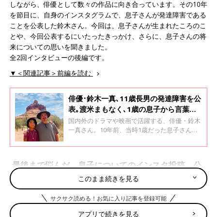
しながら、俳優として数々の作品に向き合っています。その10年
を節目に、自身のインスタグラムで、息子さんが発達障害である
ことを公表した鈴木さん。今回は、息子さんが生まれたころのこ
とや、今回公表するにいたったきっかけ、さらに、息子さんの将
来についての思いを聞きました。
全2回インタビューの後編です。
▼＜関連記事＞前編を読む
俳優･鈴木一真､11歳長男の発達障害を公
表｡渡米まもなく､1歳の息子から言葉と
笑顔が消えた･･･｡家族の10年間の道のり
国内外のドラマや映画で活躍する、俳優・鈴木
一真さん。10年前、当時1歳だった息子さんを
連れて、家族3人でアメリカ・ロサンゼルスへ
渡り、現在は日本とアメリカを行き来しなが
ら、俳優として数々の作品に向き合っていま
最後まで悩んだ、息子についてのインスタ投稿。公
す。そして2025年、渡米から10年の節目に、自
表後は、みなさんからの感謝の言葉が届いた！
身のインスタグラムで、息子さんが発達障害で
このまま続きを見る
あることを公表。今回は、診断がおりた当時の
気持ちや、家族で取り組んだセラピーのこと、
サクサク読める！お気に入り記事を登録可能
また、発達障害に対するアメリカの体制や日本
との違いについて聞きました。 全2回インタビ
アプリで続きを見る