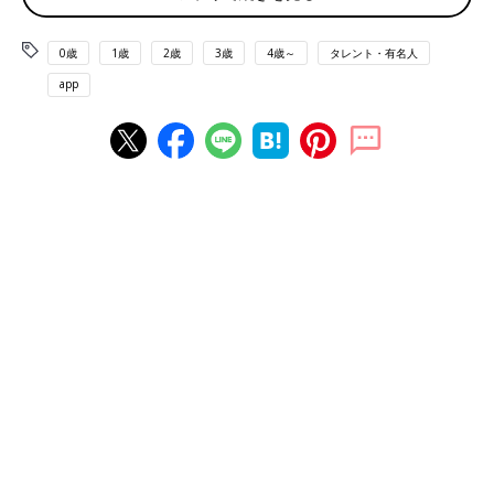
ューの前編です。
0歳
1歳
2歳
3歳
4歳～
タレント・有名人
app
最近始めたというブラジリアン柔術のクラス。ヘビー級、金メダリストの先生と。
――息子さんの11歳の誕生日を機に、息子さんの
発達障害
につい
て公表されましたが、そのきっかけや思いについて教えてくださ
い。
鈴木さん（以下敬称略） この10年間のけじめというのもありま
すし、10年でいろいろなことがあった中で、公表したほうがいい