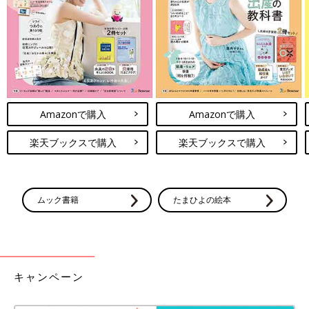
Amazonで購入
Amazonで購入
楽天ブックスで購入
楽天ブックスで購入
ムック書籍
たまひよの絵本
息子さん、自身のアート作品と一緒に。
――2010年に結婚して、その4年後に息子さんが誕生されます。
出産のときの様子や、鈴木さんの思いを教えてください。
鈴木 最初、おなかの中の赤ちゃんは女の子だと言われていたの
キャンペーン
で、女の子のグッズを買いそろえていたんです。そして自分の中
では、女の子ということが、ちょっとプレッシャーでした