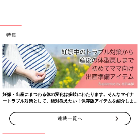
メッセージをいただきました。そのほとんどが、感謝の言葉でし
た。
そのメッセージを読んでいて思ったのが、多くの方が発達障害で
苦しんでいるんだなということ。「大変だ！」と言ってはいけな
特集
いような環境なんだろうなと感じました。
以前、障害について調べていて、けっこうショックだったことが
ありました。ASDの子どもを育てているご家庭のお母さんのイン
タビュー映像を見たのですが、家中がめちゃくちゃに破壊されて
いて、子どもがかんしゃくを起こしているんです。それって、子
どもが悪い子なわけではなく、伝えたいことを伝えられなくてパ
ニックになってしまっている状態だったんだと思います。
妊娠・出産にまつわる体の変化は多岐にわたります。そんなマイナ
そんな中で、マイクを向けられたお母さんが最初に発した言葉は
ートラブル対策として、絶対教えたい！保存版アイテムを紹介しま
「うちの子、元気なんですよ」でした。その瞬間、僕は胸がざわ
す。
ついて、「そんなわけないだろ」と思わず声をあげたくなりまし
連載一覧へ
た。家の中が壊され、子どももお母さん自身も明らかに苦しんで
いる様子が映っているのに、なぜそこで“元気”と表現をしてしま
うんだろうと。