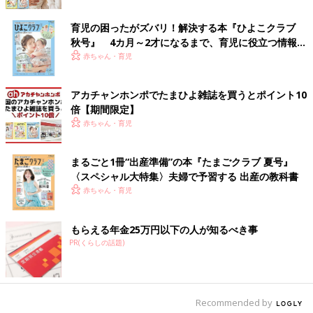
た。そして、とても孤独でしたね。日本に一時帰国して友だちに
会っても、そのことはだれにも言えなかったので。
育児の困ったがズバリ！解決する本『ひよこクラブ
秋号』 4カ月～2才になるまで、育児に役立つ情報が
いっぱい！
――そんな中で、公表することになったのは、何が大きかったの
赤ちゃん・育児
でしょうか。
アカチャンホンポでたまひよ雑誌を買うとポイント10
鈴木 息子の成長もありますし、自分自身がハリウッド作品に何
倍【期間限定】
本か出演することができたことも大きいですね。また、渡米して
赤ちゃん・育児
10年の節目というのもあります。それでも、最後まで迷ったんで
すよね。インスタグラムに投稿する20枚の写真をじっくり選ん
まるごと1冊“出産準備”の本『たまごクラブ 夏号』
で、文章も何日もかけて考えました。
〈スペシャル大特集〉夫婦で予習する 出産の教科書
赤ちゃん・育児
今、日本でかかわっている作品の役柄が、けっこうな悪い役なん
です（笑）。役のイメージと現実の父親としての姿がだいぶ違う
ので、その仕事が先に決まっていたら、もしかしたら公表しなか
もらえる年金25万円以下の人が知るべき事
ったかもしれないです。まあそれも、運命かもしれないですね。
PR(くらしの話題)
――公表して、周囲からの反応はどうですか？
Recommended by
鈴木 コメント欄やダイレクトメッセージで、本当にたくさんの