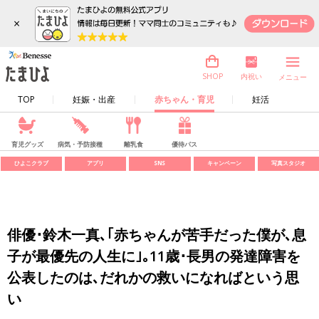
×
内祝い
SHOP
メニュー
TOP
妊娠・出産
赤ちゃん・育児
妊活
育児グッズ
病気・予防接種
離乳食
優待パス
ひよこクラブ
アプリ
SNS
キャンペーン
写真スタジオ
俳優･鈴木一真､｢赤ちゃんが苦手だった僕が､息
子が最優先の人生に｣｡11歳･長男の発達障害を
公表したのは､だれかの救いになればという思
い