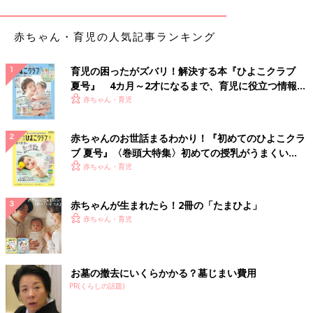
んじゃないかと思うことがいくつかあったんです。
赤ちゃん・育児の人気記事ランキング
自閉症
スペクトラム（以下、ASD）と診断された当時は、息子の
将来に悪い影響を与えてしまうかもしれないと考えて、公表はし
ませんでした。それで、障害のことを伝えたのは、家族とマネー
育児の困ったがズバリ！解決する本『ひよこクラブ
ジャーだけ。毎日セラピーを受けなければいけなかったので、マ
夏号』 4カ月～2才になるまで、育児に役立つ情報が
ネージャーには、しばらくは仕事を受けることができないと伝え
いっぱい！
赤ちゃん・育児
たんです。
赤ちゃんのお世話まるわかり！『初めてのひよこクラ
ただ、どうしても断れない仕事もいくつかあったので、それはス
ブ 夏号』〈巻頭大特集〉初めての授乳がうまくい
ケジュールを詰めてもらって調整してもらうなど、事務所にはか
く！ おっぱい・ミルクの基本と夏のトラブル 解決テ
赤ちゃん・育児
なり迷惑をかけてしまいました。またその間も、仕事で単身帰国
ク
した際に、息子が家でかんしゃくを起こし泣き叫び、近所の人が
赤ちゃんが生まれたら！2冊の「たまひよ」
虐待だと疑って見に来たり、苦情が来たりと、いろいろなことが
赤ちゃん・育児
ありました。
あるときマネージャーに、「おまえ、なめてんのか！みんな一生
懸命なのに、おまえは何をやってるんだ！」と言われたんです。
お墓の撤去にいくらかかる？墓じまい費用
その言葉には、すごく衝撃を受けました。大変な状況だとは伝え
PR(くらしの話題)
てはいたんですけど。おそらく当時、僕がインスタグラムに投稿