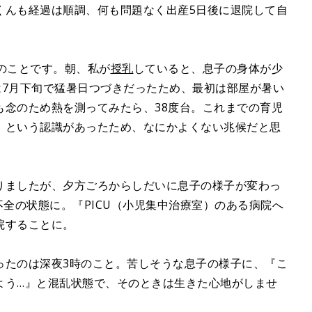
くんも経過は順調、何も問題なく出産5日後に退院して自
のことです。朝、私が
授乳
していると、息子の身体が少
は7月下旬で猛暑日つづきだったため、最初は部屋が暑い
も念のため熱を測ってみたら、38度台。これまでの育児
』という認識があったため、なにかよくない兆候だと思
りましたが、夕方ごろからしだいに息子の様子が変わっ
不全の状態に。『PICU（小児集中治療室）のある病院へ
院することに。
ったのは深夜3時のこと。苦しそうな息子の様子に、『こ
よう…』と混乱状態で、そのときは生きた心地がしませ