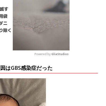
Powered by 
GliaStudios
因はGBS感染症だった
M
u
t
e