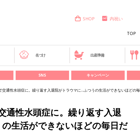
SHOP
内祝い
TOP
き
名づけ
出産準備
SNS
キャンペーン
で交通性水頭症に。繰り返す入退院がトラウマに…ふつうの生活ができないほどの
交通性水頭症に。繰り返す入退
うの生活ができないほどの毎日だ