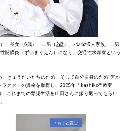
）、長女（6歳）、二男（
2歳
）、パパの5人家族。二男
菌性髄膜炎（ずいまくえん）になり、交通性水頭症という
め、きょうだいたちのため、そして自分自身のため"何か
トラクターの資格を取得し、2025年「kashiko™教室
た。今回は、これまでの育児生活を山田さんに振り返ってもらい
す。
もっと読む
arrow_forward_ios