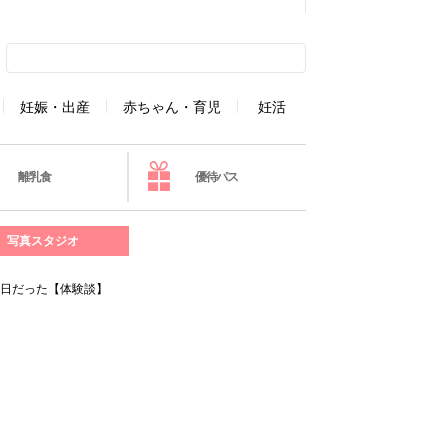
妊娠・出産
赤ちゃん・育児
妊活
離乳食
優待パス
写真スタジオ
毎日だった【体験談】