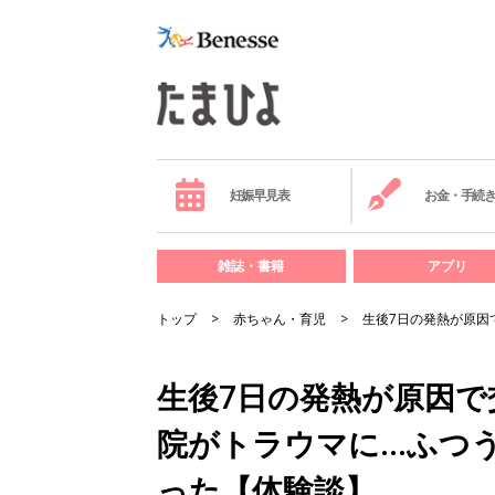
妊娠早見表
お金・手続
雑誌・書籍
アプリ
トップ
赤ちゃん・育児
生後7日の発熱が原因
生後7日の発熱が原因で
院がトラウマに…ふつ
った【体験談】