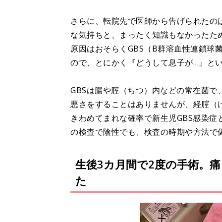
さらに、転院先で医師から告げられたの
な気持ちと、まったく知識もなかったた
原因はおそらくGBS（B群溶血性連鎖球
ので、とにかく『どうして息子が…』と
GBSは腸や腟（ちつ）内などの常在菌
悪さをすることはありませんが、経腟（
きわめてまれな確率で新生児GBS感染
の検査で陰性でも、検査の時期や方法で
生後3カ月間で2度の手術。
た