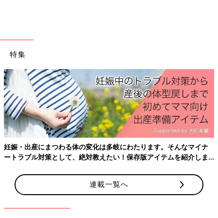
特にひとりめとなるとママ・パパも様子がわからず頑張ってしま
うもの。でも思った通りに食べてもらえないとイライラモヤモヤ
が募ります。
適度に手を抜くことで、ママ・パパが穏やかになれれば、それが
特集
食べるきっかけになることも。
「うちは第一子からベビーフード多用してます。最初は手作りし
てましたが、あまりに食べてくれなくて心が折れました。」
「離乳食は最初だけはりきって作りましたが、娘が食べてくれず
私が挫けてしまい、ずっとベビーフードを愛用してきました。ベ
ビーフードは種類も豊富ですし、量もさまざま。たまーに作りま
したがそれ以外はベビーフードに頼りました」
妊娠・出産にまつわる体の変化は多岐にわたります。そんなマイナ
ートラブル対策として、絶対教えたい！保存版アイテムを紹介しま
「私なんか主食のおかゆがベビーフードでした。お湯を入れると
す。
おかゆになるという粉末のです。腐らないし、量を加減できる
連載一覧へ
し、お湯の量によって固さを変えられるし、外食の時もそれを持
って行ってお湯やスープさえあればいつでも離乳食♪という感じ
でした」