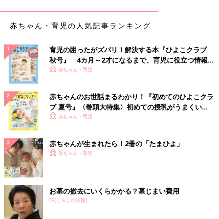
離乳食も半分も食べず。口もほとんど開けずイヤイヤ。手が汚れ
るのを嫌がって自分で食べることもなかなかしませんでした。何
赤ちゃん・育児の人気記事ランキング
が何でも食べさせなきゃ！と思うのをやめ、私が一緒に食べるこ
とを楽しむようにしたら少しずつ食べるようになりました。もう
小学生ですが、今は人並みによく食べます」
育児の困ったがズバリ！解決する本『ひよこクラブ
秋号』 4カ月～2才になるまで、育児に役立つ情報が
いっぱい！
赤ちゃん・育児
「生後2カ月からミルクの全力拒否が始まりました。母乳もたい
して出ないので本当に心配しました。当然、離乳食なんて食べる
はずもなく！保健師、栄養士によっては、調理法がどうとか与え
赤ちゃんのお世話まるわかり！『初めてのひよこクラ
方がどうとか、やんわり母親の努力不足をにおわされ…。一方で
ブ 夏号』〈巻頭大特集〉初めての授乳がうまくい
『体重が減らなければ大丈夫！なんとかなるよ、適当でいーんだ
く！ おっぱい・ミルクの基本と夏のトラブル 解決テ
赤ちゃん・育児
よ』と励ましてくれた保健師さんには感謝です。結局、
1才
まで
ク
は母乳ばかりでしたが、保育園入園をきっかけに離乳食を食べる
赤ちゃんが生まれたら！2冊の「たまひよ」
ようになりました」
赤ちゃん・育児
「第一子だったので、離乳食の本を買って10倍がゆや野菜ペース
トをせっせと作りました。ところが食べない！口に入れると眉間
にしわを寄せて、とんでもないものを口に入れられたかのような
お墓の撤去にいくらかかる？墓じまい費用
顔をして吐き出されました。スプーンは気に入ってかじるのを見
PR(くらしの話題)
て『そっちの方が美味しいわけあるか！』と赤子にキレそうにな