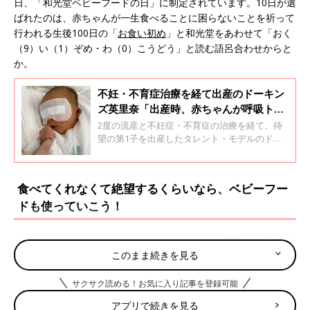
日、「和光堂ベビーフードの日」に制定されています。10日が選
ばれたのは、赤ちゃんが一生食べることに困らないことを祈って
行われる生後100日の「
お食い初め
」と和光堂をあわせて「おく
（9）い（1）ぞめ・わ（0）こうどう」と読む語呂合わせからと
か。
不妊・不育症治療を経て出産のドーキン
ズ英里奈「出産時、赤ちゃんが呼吸トラ
ブルでNICUへ。生きていることに感
2度の流産と不妊症・不育症の治療を経て、待
謝！」
望の第1子を出産したタレント・モデルのドー
キンズ英里奈さんにインタビュー。不育症の治
療をしながらの妊娠で不安だったことや、お産
の様子などを詳しく教えてもらいました。
食べてくれなくて絶望するくらいなら、ベビーフー
ドも使っていこう！
今ではお粥以外にもさまざまなベビーフードが発売され、育児を
このまま続きを見る
助けてくれています。離乳食は手作りが良いという考え方も昔は
ありましたが、慣れない育児や離乳食づくりでママ・パパが疲弊
サクサク読める！お気に入り記事を登録可能
してしまうより、うまくベビーフードも取り入れられるといいで
すよね。
アプリで続きを見る