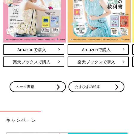
という小児科医に言われました。なので息子の離乳食はすべてフ
リーズドライやレトルト、瓶入りのものに。作るといってもイン
スタントのおかゆやパン粥を粉ミルクでといたぐらい息子は好き
嫌いもなくすくすく育ちました。日本だったら周りから怒られそ
うですね」
「離乳食ってこういうもの」という考え方も、時代や国によって
Amazonで購入
Amazonで購入
変わっていくのが当然。そして赤ちゃんによって好みも違います
し、進み方も違うのを改めて実感しました。
楽天ブックスで購入
楽天ブックスで購入
「このくらいの赤ちゃんはこういうもの」という常識にしばられ
て、しんどい思いをするママ・パパがひとりでも減りますよう
に！
（文・古川はる香）
ムック書籍
たまひよの絵本
これからの季節、コバエとニオイが気に
なる生ゴミ、どう処理している？【プロ
が教える４カ条】
今回のテーマは「生ゴミ」についてです。みな
さん、ニオイの気になる生ゴミ、ゴミ出しの日
キャンペーン
までどうしていますか？ 「たまひよ」アプリ
ユーザーに聞いた意見とともに、知的家事プロ
デューサーの本間朝子さんに、正しい対処方法