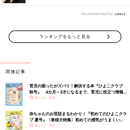
ってました。おかゆに色々混ぜて、とりあえず口に放り込むか、
吐き出す前提でおみそ汁あげてました。飲み込んだらラッキーな
Recommended by
感じで。
疲れて離乳食中断したことも。母乳あげてたら飢え死にはしない
し。むしろ高速ハイハイできるくらい元気だったので。最終的に
離乳食だけのために努力をするのが嫌になったので、大人のごは
ランキングをもっと見る
んを味を薄くし、細かく刻んであげるように。そんなこんなで気
付いたらごはん食べるようになってました。今は7才ですが、給
食で困らない程度には色々食べられるようになりました」
「食べない子」はママ・パパのメンタルがツラいですよね…。
関連記事
「○○しか食べなかった」「○○だけ食べた」ということも。
「うちも下の子が全然食べませんでした。手作りもベビーフード
育児の困ったがズバリ！解決する本『ひよこクラブ
もダメ。固さをアップしたら少しは口にいれてくれるようになり
秋号』 4カ月～2才になるまで、育児に役立つ情報が
ました。
2才
5カ月の今でもほとんどたべません。茶碗蒸しだけは
いっぱい！
赤ちゃん・育児
離乳食のときから大人と同じ量食べます」
赤ちゃんのお世話まるわかり！『初めてのひよこクラ
「長女は粉末のコーンスープぐらいしか口にしませんでした。他
ブ 夏号』〈巻頭大特集〉初めての授乳がうまくい
はスプーンですくって一口食べてから、かき混ぜて、手を突っ込
く！ おっぱい・ミルクの基本と夏のトラブル 解決テ
赤ちゃん・育児
んで遊んでおりました。離乳食はご飯に豆腐味噌汁ぶっかけたの