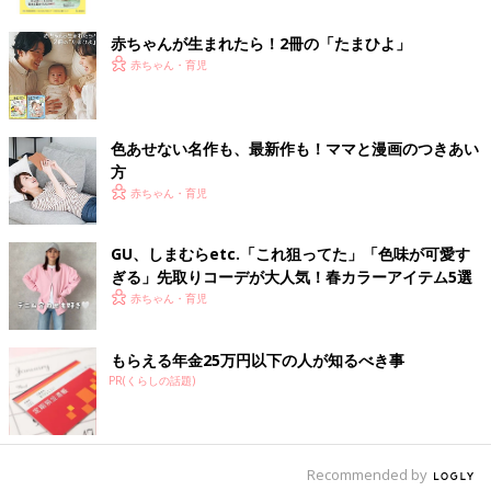
ク
を喜んで食べてました。生後10カ月検診で相談したところ『いい
赤ちゃんが生まれたら！2冊の「たまひよ」
よいいよ。食べるなら何でもいい。身長も平均より高いし、一人
赤ちゃん・育児
で上手に歩いて走ってすごい活発だし問題なし』と言ってもらえ
て安心しました」
離乳食のスタートといえば「10倍がゆ」や「野菜ペースト」など
色あせない名作も、最新作も！ママと漫画のつきあい
ドロドロしたものですが、その「ドロドロしたもの」が苦手な赤
方
ちゃんもいるようなのです。
赤ちゃん・育児
「実母からは『
3才
まではお供え物』と言われてました。が、上
GU、しまむらetc.「これ狙ってた」「色味が可愛す
の子が最初から3人前食べる子で食べない悩みとは無縁で、下の
ぎる」先取りコーデが大人気！春カラーアイテム5選
子の離乳食を始めた時は、消化器官に病気でもあるのか！？と思
赤ちゃん・育児
いました。うちの子はとにかく離乳食のドロドロが嫌だったみた
いで、試行錯誤の結果、赤ちゃんせんべいとかカリカリした食感
のものは食べることが判明。7才の今でもおかゆやおじやは嫌が
もらえる年金25万円以下の人が知るべき事
ります」
PR(くらしの話題)
「上の子も下の子も食べなかったです 全部吐き出すか離乳食の
皿を投げるかどっちかでした。壁に離乳食が飛び散って悲惨でし
Recommended by
たよ。いま4才の上の子いまだにおかゆが嫌いなんだそうです」