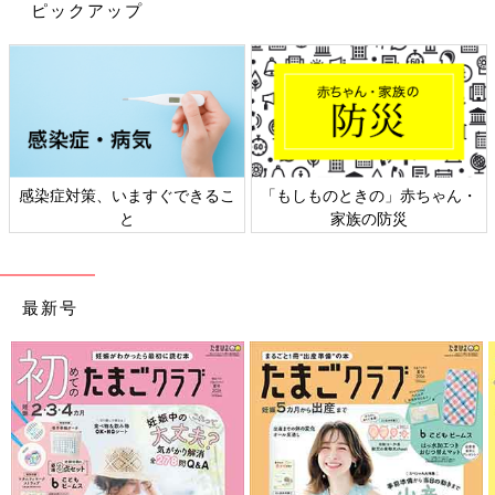
ピックアップ
そもそも主食であるおかゆを作るのが結構手間なんですよね。そ
こは粉末タイプを使ったり、カンタンに調理できる容器を使った
りしてるママ・パパが多かったです。
「
西松屋
で買った炊飯器で一緒に炊いておかゆが作れる容器で作
ったおかゆに野菜フレーク振りかけて混ぜただけでした。おかゆ
も小分けして冷凍・解凍するだけの日も。しまいにはご飯にみそ
感染症対策、いますぐできるこ
「もしものときの」赤ちゃん・
汁の上澄みをぶっかけて食べさせたことも。上の子と自分用のう
と
家族の防災
どんを取り分けて細かく切って、野菜フレークかけただけなんて
のもありましたね…」
「お粥は炊飯器で炊いて、製氷皿で冷凍。おかずは大人の味付け
最新号
前に取り出してきざむ。もともと味付けが苦手なので、カボチャ
やじゃがいもをただ潰して冷凍するのは楽しかったです」
赤ちゃんが食べるものだからこそ、市販品を使うのがいい！とい
う考え方も。
「海外だったのと時代もあったのでしょうが、今は大学生の息子
が赤ちゃんの頃は、離乳食は既製の物のものを使ったほうがいい