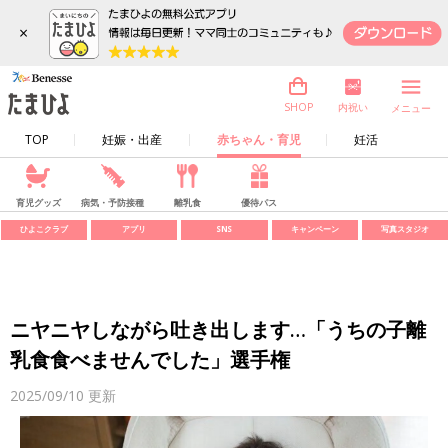
×
内祝い
SHOP
メニュー
TOP
妊娠・出産
赤ちゃん・育児
妊活
育児グッズ
病気・予防接種
離乳食
優待パス
ひよこクラブ
アプリ
SNS
キャンペーン
写真スタジオ
ニヤニヤしながら吐き出します…「うちの子離
乳食食べませんでした」選手権
2025/09/10
更新