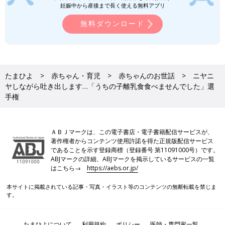
妊娠中から産後まで長く使える無料アプリ
無料ダウンロード
たまひよ
赤ちゃん・育児
赤ちゃんのお世話
ニヤニ
ヤしながら吐き出します…「うちの子離乳食食べませんでした」選
手権
ＡＢＪマークは、この電子書店・電子書籍配信サービスが、
著作権者からコンテンツ使用許諾を得た正規版配信サービス
であることを示す登録商標（登録番号 第11091000号）です。
ABJマークの詳細、ABJマークを掲示しているサービスの一覧
はこちら→
https://aebs.or.jp/
本サイトに掲載されている記事・写真・イラスト等のコンテンツの無断転載を禁じま
す。
たまひよについて
利用規約
ポリシー
医師・専門家一覧