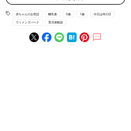
口コミサイト『ウィメンズパーク』のママたちも離乳食について
は試行錯誤しながら進めた経験があるようです。
赤ちゃんのお世話
離乳食
0歳
1歳
今日は何の日
何よりつらいのは「離乳食を食べてくれない」こと。最初からス
ウィメンズパーク
育児体験談
プーンを嫌がらず口に入れてくれるのが当然ではありません！
わが子の「離乳食嫌がり」に苦労する実体験、お聞きくださ
い！！
「わが家の第二子、生後6カ月で離乳食始めたばかりですが心が
折れそうです。最初は口を開けるものの、ニヤニヤしながら吐き
出し、最後の方は口も開けなくなります。ベビーフードも試しま
したが、特に変わらず。嫌がって泣くわけではありませんが、と
にかく吐き出します」
ニヤニヤで吐き出されるのが余計にダメージが大きい！
離乳食だけでなく、そもそもミルクもろくに飲まなかったツワモ
ノも。
「離乳食どころかミルクも飲まなかった息子です！規定量の半分
飲むと眠りこけ、どうにか起こしてチビチビ飲ませて1時間半。
結局飲ませきれず、またすぐ
授乳
時間に…という悪循環でした。