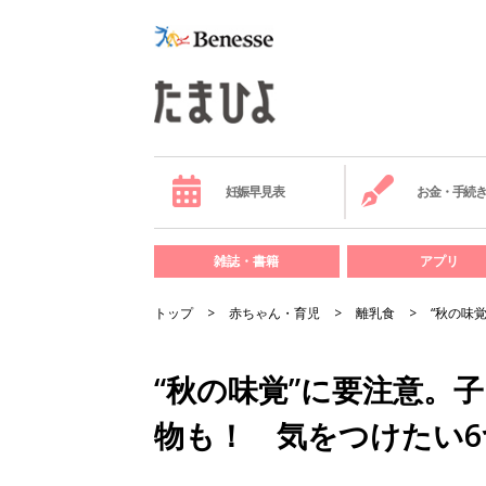
妊娠早見表
お金・手続
雑誌・書籍
アプリ
トップ
赤ちゃん・育児
離乳食
“秋の味
“秋の味覚”に要注意。
物も！ 気をつけたい6