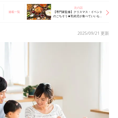
次の話
連載一覧
【専門家監修】クリスマス・イベント
のごちそう★乳幼児が食べていいも
の・ダメなもの
2025/09/21
更新