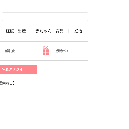
妊娠・出産
赤ちゃん・育児
妊活
離乳食
優待パス
写真スタジオ
理栄養士】