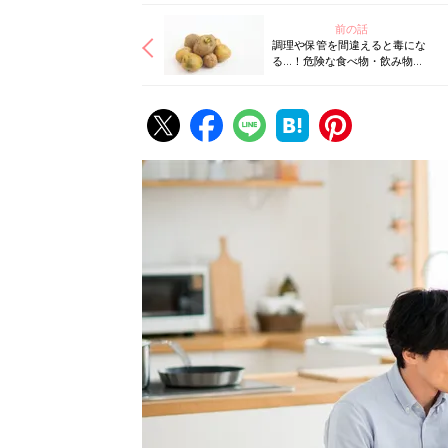
前の話
調理や保管を間違えると毒にな
る…！危険な食べ物・飲み物７
つ。重症化しやすい乳幼児は､と
くにここに注意して！【管理栄
養士】