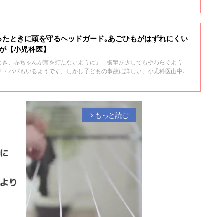
ったときに頭を守るヘッドガード｡あごひもがはずれにくい
性が【小児科医】
とき、赤ちゃんが頭を打たないように」「衝撃が少しでもやわらぐよう
マ・パパもいるようです。しかし子どもの事故に詳しい、小児科医山中龍
の報告はまだありませんが、危険性が考えられる」と注意喚起をしていま
危険と思われる点について聞きました。
もっと読む
arrow_forward_ios