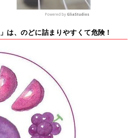
Powered by 
GliaStudios
」は、のどに詰まりやすくて危険！
M
u
t
e