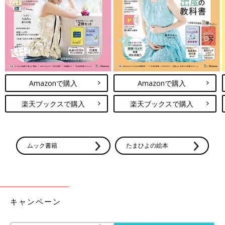
当たり前のことですが、舗装された道路と、そうでない道路を行
くのでは、ベビーカーの振動も格段の差があります。
赤ちゃん連れのおでかけでは、できるだけ道路環境の整った場所
へ出かけたいもの。
おむつ替えスペースや赤ちゃん連れで休憩できる場所のチェック
と一緒に、道路環境についても頭に入れて、お出かけ先を決める
Amazonで購入
Amazonで購入
ようにしましょう。
楽天ブックスで購入
楽天ブックスで購入
いかがでしたか？ 楽しいおでかけが、赤ちゃんにとっては大き
なストレスになってしまうかも…という、少しショックなお話で
したが、対策次第で赤ちゃんをストレスから守ることは十分可能
です。
ムック書籍
たまひよの絵本
ちょっとした配慮を忘れずに、かわいい赤ちゃんとのお出かけ、
楽しんでくださいね。（文／たまごクラブ編集部）
取材協力／コンビ株式会社（掲載データ：コンビ調べ、同社のベ
ビーカーを使用）
キャンペーン
■関連記事