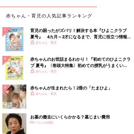
赤ちゃん・育児の人気記事ランキング
育児の困ったがズバリ！解決する本『ひよこクラブ
夏号』 4カ月～2才になるまで、育児に役立つ情報が
いっぱい！
赤ちゃん・育児
赤ちゃんのお世話まるわかり！『初めてのひよこクラ
それでは、赤ちゃんにとっての、ベビーカーの振動によるストレ
ブ 夏号』〈巻頭大特集〉初めての授乳がうまくい
スは、どのくらいのレベルなのでしょうか？
く！ おっぱい・ミルクの基本と夏のトラブル 解決テ
赤ちゃん・育児
赤ちゃんが日常生活で感じているストレスと、先と同様にだ液中
ク
のアミラーゼ値を測定する方法で、調べてみました。
赤ちゃんが生まれたら！2冊の「たまひよ」
安静にしているときを100とすると…
赤ちゃん・育児
●ベビーカー走行時（シートに衝撃吸収材を使用していないタイ
プ）：197.5
●ママの姿が見当たらないとき：189.5
お墓の撤去にいくらかかる？墓じまい費用
●おむつが汚れたとき：198.4
PR(くらしの話題)
●おなかが空いたとき：231.3