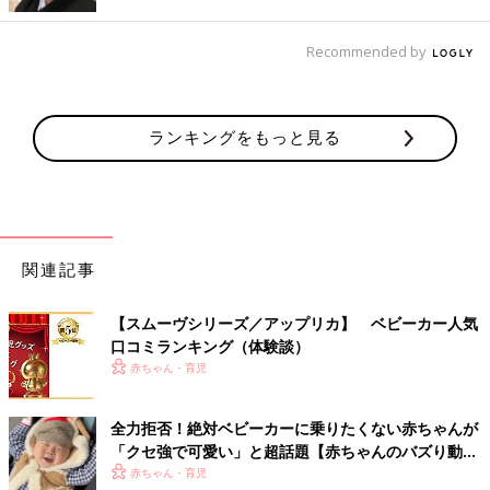
●ママが不機嫌で無表情なとき：269.6
Recommended by
なんと、ベビーカーの“振動ストレス”は、ママの姿が見えなくて
不安なときや、おむつが汚れて気持ち悪いときと同じくらいのハ
イレベルなストレスであることが判明！
小さくて華奢な体の赤ちゃんにとって、ベビーカーの振動は大人
ランキングをもっと見る
の想像以上に、ストレスがかかることだということがわかりまし
た。
どんなにお天気がよくて風が気持ちよい日のおでかけでも、ベビ
ーカーがガタガタ揺れるだけで、台無し。赤ちゃんにとっては楽
しくないものになってしまうんですね。
関連記事
おでかけで赤ちゃんにストレスを感じさせないため
【スムーヴシリーズ／アップリカ】 ベビーカー人気
にできることは？
口コミランキング（体験談）
赤ちゃん・育児
せっかくのおでかけ、赤ちゃんにとってもストレスなく、楽しい
ものであってほしい！
全力拒否！絶対ベビーカーに乗りたくない赤ちゃんが
そのためにできることは、どんなことでしょうか。
「クセ強で可愛い」と超話題【赤ちゃんのバズり動
画】
赤ちゃん・育児
時間に余裕を持ってでかける