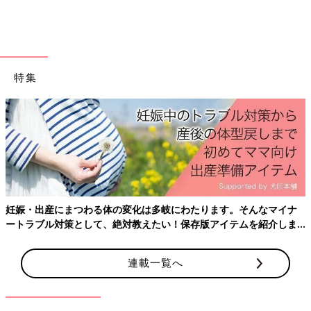
特集
ベビーカーメーカーでは、もちろん走行時の振動対策として、シ
ートの素材や、タイヤの性能、骨組みの構造などでいろいろ工夫
をこらしています。
例えばコンビが独自に開発した衝撃吸収材「エッグショック」を
搭載したベビーカーの場合は、それがない同社のベビーカーより
も、赤ちゃんへの振動を約3割も低減するので、赤ちゃんが感じ
る“振動ストレス”はなんと4割も軽減されるそう！
ベビーカーを選ぶときは、走行時の振動対策に注目して選ぶこと
妊娠・出産にまつわる体の変化は多岐にわたります。そんなマイナ
が大切です。
ートラブル対策として、絶対教えたい！保存版アイテムを紹介しま
す。
連載一覧へ