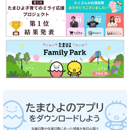
・
乳児用液体ミルクが、日本で販売されないワケ
・
命にもかかわる1才児の転落事故。危ないのはベランダより
窓！
※この記事は「たまひよONLINE」で過去に公開されたもので
す。
●記事の内容は記事執筆当時の情報であり、現在と異なる場合が
あります。
妊娠日数や生後日数に合った情報を毎日お届け