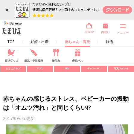
×
内祝い
SHOP
メニュー
TOP
妊娠・出産
赤ちゃん・育児
妊活
育児グッズ
病気・予防接種
離乳食
優待パス
ひよこクラブ
アプリ
SNS
キャンペーン
写真スタジオ
赤ちゃんの感じるストレス、ベビーカーの振動
は「オムツ汚れ」と同じくらい!?
2017/09/05
更新