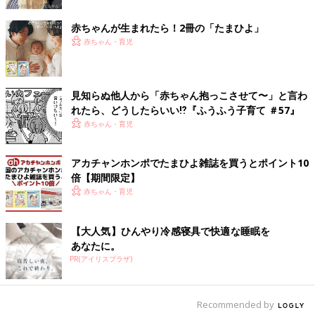
赤ちゃんが生まれたら！2冊の「たまひよ」
ママが険しい表情で、慌てて速足でベビーカーを押すのでは、振
赤ちゃん・育児
動も激しくなり、赤ちゃんに一層ストレスがかかります。
赤ちゃん連れのおでかけは、時間に余裕を持って行動するのが大
原則。
事故防止のためにも、赤ちゃんに楽しい気分でいてもらうために
見知らぬ他人から「赤ちゃん抱っこさせて〜」と言わ
も、ぜひ守るようにしましょう。
れたら、どうしたらいい⁉︎『ふうふう子育て ＃57』
赤ちゃん・育児
ベビーカー選びでは“振動対策”に注目する
アカチャンホンポでたまひよ雑誌を買うとポイント10
倍【期間限定】
赤ちゃん・育児
【大人気】ひんやり冷感寝具で快適な睡眠を
あなたに。
PR(アイリスプラザ)
Recommended by