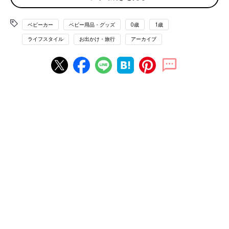
ストレスを感じると増幅するといわれる、だ液中の「アミラーゼ
値」を、産後4～7カ月の赤ちゃんで測定してみたところ、ママに
抱っこされて安静にしているときを「100」とすると、ベビーカ
ベビーカー
ベビー用品・グッズ
0歳
1歳
ーに乗っているときは、停止中は「117.9」で約1.2倍。
ライフスタイル
お出かけ・旅行
アーカイブ
それがベビーカーが走行中だと、「160.4」で、なんと1.6倍にも
なるという結果が！
これによって、ただベビーカーに乗っているだけの状態よりも、
走行中のほうがさらにストレスがかかってしまっていることがわ
かりました。
今回の測定では、23人中19人の赤ちゃんがベビーカーで走行す
ると、ママに抱っこされているときよりもストレスが上がってい
ました。このストレスの原因は、走行中のベビーカーの振動によ
るものと考えられます。
ベビーカーによる“振動ストレス”は、“おむつが汚れ
て気持ち悪い”と同じくらいハイレベル！