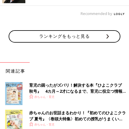
なったんです」（パパ・拓哉さん）
Recommended by
残された腸はたった5cm。「１ 歳までは生きられな
い可能性が高い」と言われ…
ランキングをもっと見る
関連記事
育児の困ったがズバリ！解決する本『ひよこクラブ
秋号』 4カ月～2才になるまで、育児に役立つ情報が
いっぱい！
赤ちゃん・育児
赤ちゃんのお世話まるわかり！『初めてのひよこクラ
ブ 夏号』〈巻頭大特集〉初めての授乳がうまくい
く！ おっぱい・ミルクの基本と夏のトラブル 解決テ
赤ちゃん・育児
「最近、４歳になりました。お姉ちゃんと一緒に毎日元気に保育園に通っていま