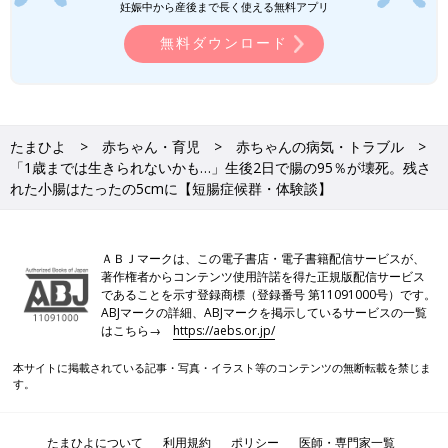
妊娠中から産後まで長く使える無料アプリ
るんです」（パパ・拓哉さん）
無料ダウンロード
このカテーテルは直接血管に入っているため、ばい菌が全身に回
り、最悪の場合、敗血症を起こしてしまう恐れがあるのだそう。
そこまでいかなくとも、体調を崩して高熱が出たり、カテーテル
の破損などのトラブルが起きたりは何度も経験している蒼斗く
たまひよ
赤ちゃん・育児
赤ちゃんの病気・トラブル
ん。これまで12回の交換手術をしてきました。（※生まれてすぐ
「1歳までは生きられないかも…」生後2日で腸の95％が壊死。残さ
の手術や腸の延長手術は含まず。すべての手術の回数を含めると
れた小腸はたったの5cmに【短腸症候群・体験談】
16回）
本人は入院には慣れっこであるものの、手術着に着替える際には
その後の処置や家族と離れる期間を察して、嫌がって泣き出して
ＡＢＪマークは、この電子書店・電子書籍配信サービスが、
しまうそうです。
著作権者からコンテンツ使用許諾を得た正規版配信サービス
であることを示す登録商標（登録番号 第11091000号）です。
「カテーテルを通す首の血管は内頸静脈と外頸静脈とそれぞれ２
ABJマークの詳細、ABJマークを掲示しているサービスの一覧
本ずつありますが、蒼斗の場合は手術を繰り返しているので、外
はこちら→
https://aebs.or.jp/
頸静脈がすでにつぶれてしまっているんです。残された内頸静脈
本サイトに掲載されている記事・写真・イラスト等のコンテンツの無断転載を禁じま
も詰まりを繰り返し、エコー検査で見ると、異物があるような感
す。
じで…。
当時、手術や入院は大阪でしていたのですが、何かあったときの
応急処置は地元である愛知県の病院でお願いしていたんですね。
たまひよについて
利用規約
ポリシー
医師・専門家一覧