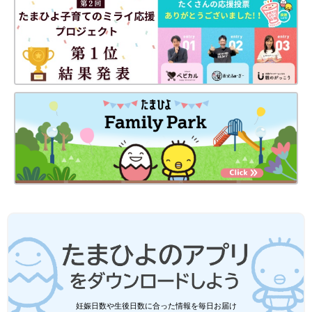
「慣れ親しんだ愛知から大阪へ引っ越し。新しいおうちは病院のすぐ近くに決めま
した」（ママ・亜沙美さん）
阪大病院へ通うことになった蒼斗くん。受診や手術、入院のたび
に愛知から大阪に通っていましたが、あるタイミングで戸川さん
家族は、蒼斗くんの治療のために大阪に移住することを決断しま
す。
「蒼斗は食べ物から栄養をとることができないので、24時間、栄
養剤の点滴をしています。首の血管から点滴のカテーテルを入れ
ているのですが、これは外から入れているものなので、どれだけ
妊娠日数や生後日数に合った情報を毎日お届け
気をつけていても、ここにばい菌が入り、膿んでしまうことがあ