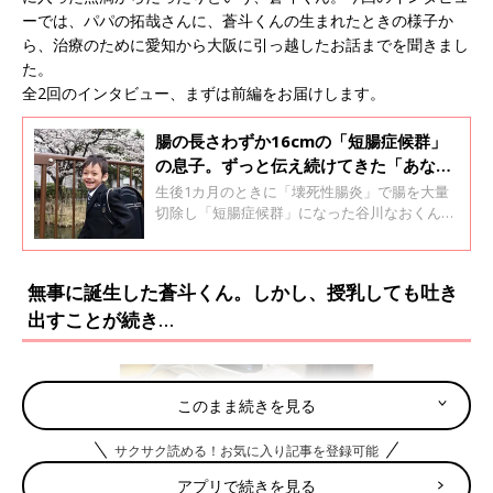
ーでは、パパの拓哉さんに、蒼斗くんの生まれたときの様子か
ら、治療のために愛知から大阪に引っ越したお話までを聞きまし
た。
全2回のインタビュー、まずは前編をお届けします。
腸の長さわずか16cmの「短腸症候群」
の息子。ずっと伝え続けてきた「あなた
は特別じゃない」という言葉に込めた想
生後1カ月のときに「壊死性腸炎」で腸を大量
い【体験談】
切除し「短腸症候群」になった谷川なおくん
（16歳）。腸の機能回復をめざして6年5カ月入
院して治療。退院後、地元の公立小学校への入
学を希望しましたが、受け入れ体制に不安があ
無事に誕生した蒼斗くん。しかし、授乳しても吐き
るとの理由から入学が認められるまでに苦労し
出すことが続き…
たと言います。母親のちとせさんに入学が認め
られるまでのこと、学校生活のサポート、子育
てで大事にしてきたことなどを聞きました。
このまま続きを見る
サクサク読める！お気に入り記事を登録可能
アプリで続きを見る