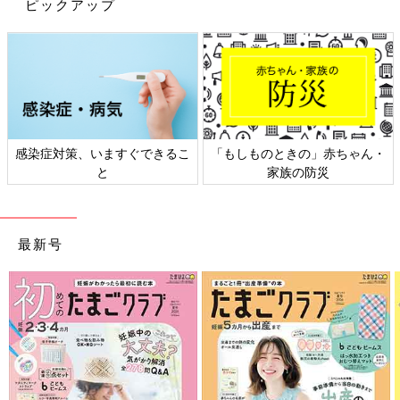
ピックアップ
「小さめで成長曲線からは外れていたものの、発達の遅れはとくに見られずスクス
ク成長！」（ママ・亜沙美さん）
生まれて５カ月後に蒼斗くんが退院。それからは点滴で栄養を入
感染症対策、いますぐできるこ
「もしものときの」赤ちゃん・
れるなどの在宅ケアをしながら、しばらくは出産した総合病院の
と
家族の防災
小児科に診てもらっていました。その後、当時の担当医を通じ
て、短腸症候群など、点滴をしている患者さんを多く診ている大
阪大学医学部附属病院（以下、阪大病院）を紹介してもらうこと
最新号
に。そこで出会ったのが現在の主治医である田附裕子先生でし
た。
初めて阪大病院を受診したのは蒼斗くんが生まれて、およそ1年
後のこと。当時、愛知県に住んでいた戸川さんは、蒼斗くんを連
れ、車で数時間かけて向かいました。
「受診後、さまざまな検査をし、現在の状態を診てもらいまし
た。また、阪大病院で行われているカテーテル管理の指導はもち