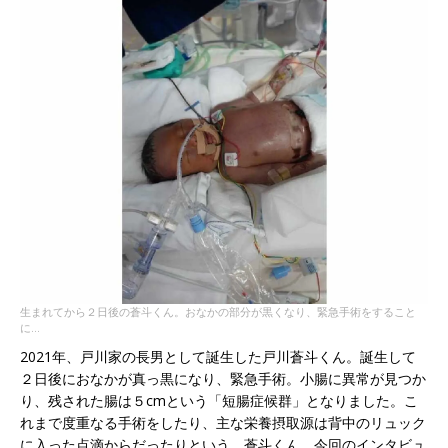
生まれてから２日後の蒼斗くん。おなかの部分が黒くなり、緊急手術をすること
に…
2021年、戸川家の長男として誕生した戸川蒼斗くん。誕生して
２日後におなかが真っ黒になり、緊急手術。小腸に異常が見つか
り、残された腸は５cmという「短腸症候群」となりました。こ
れまで度重なる手術をしたり、主な栄養摂取源は背中のリュック
に入った点滴からだったりという、蒼斗くん。今回のインタビュ