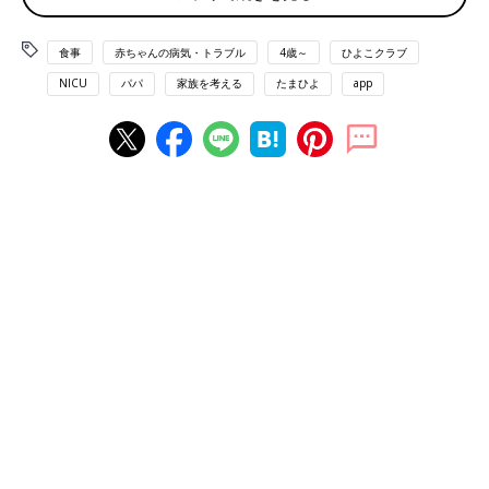
食事
赤ちゃんの病気・トラブル
4歳～
ひよこクラブ
NICU
パパ
家族を考える
たまひよ
app
無事に誕生した蒼斗くん。しかし、授乳しても吐き出すことが続き…
現在、４歳となる蒼斗くんは、愛知県の総合病院で生まれまし
た。出産前にママは切迫
早産
に悩まされ、３カ月半に及ぶ入院生
活を送っていたものの、蒼斗くんの健康上の問題を指摘されたこ
とはなかったと話します。
「初めて、蒼斗の様子がおかしいという話を聞いたのは、生まれ
た翌日のことでした。妻が蒼斗に
授乳
しても吐いちゃうことが続
いたそうです。その日は心配で、ナースステーションで預かって
もらうことに。すると、夜中に血便が出たんです。そこで、蒼斗
をNICU（新生児集中治療室）に移して、様子を見ることになっ
たんですが、今度は蒼斗のおなかがみるみる黒くなってしまった