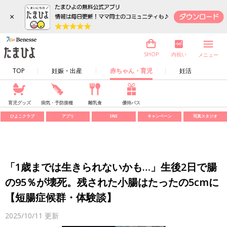
×
内祝い
SHOP
メニュー
TOP
妊娠・出産
赤ちゃん・育児
妊活
育児グッズ
病気・予防接種
離乳食
優待パス
ひよこクラブ
アプリ
SNS
キャンペーン
写真スタジオ
「1歳までは生きられないかも…」生後2日で腸
の95％が壊死。残された小腸はたったの5cmに
【短腸症候群・体験談】
2025/10/11
更新