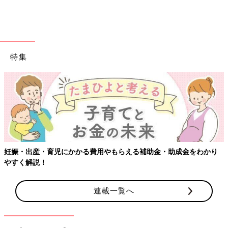
と、蒼斗くんの写真をいっぱい撮影しておくことをすすめられた
戸川さん夫婦。
「ちょうどコロナ禍で、厳戒態勢の中でしたが、父親である僕も
NICUで特別にお世話する機会をつくってもらって…。容体が急
特集
変して、蒼斗がいつ亡くなってもおかしくないというような、緊
張感のある日々を過ごしていました」（パパ・拓哉さん）
蒼斗くんが１歳のとき、大阪の専門医にかかること
に
妊娠・出産・育児にかかる費用やもらえる補助金・助成金をわかり
やすく解説！
連載一覧へ