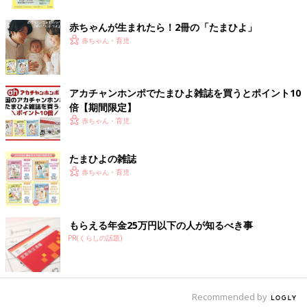
ク
す」（ママ・亜沙美さん）
通常、小児の場合は、腸が75cm以下のケースを「短腸症候群」
赤ちゃんが生まれたら！2冊の「たまひよ」
と呼ぶそう。ですが、蒼斗くんの場合は小腸の入り口と出口をつ
赤ちゃん・育児
ないだだけの、たった５cm。いわば、短腸症候群の中でも、か
なり重篤なケースです。
アカチャンホンポでたまひよ雑誌を買うとポイント10
「それだけ小腸が短いなんて前例がないので、先生たちもどうし
倍【期間限定】
ていいか、この先どうなるかがわからずに手探りのようでした。
赤ちゃん・育児
ただ、腸が５cmしかないので、栄養をとることは確実に難し
い…と。
たまひよの雑誌
通常、私たちは食べ物を食べて栄養をとりますよね。それを蒼斗
赤ちゃん・育児
は点滴で補わないといけなくなるんです。そうすると、肝臓にも
のすごく負担がかかってしまう。そして肝臓の状態が悪くなる
と、今度はほかの臓器までやられてきてしまい、敗血症という病
気になりやすくなります。そうなると、もうどうにもできない。
もらえる年金25万円以下の人が知るべき事
蒼斗の場合は、最初に薬を投与したときから肝臓の数値が悪く、
PR(くらしの話題)
先生からは『
1歳
の誕生日を迎えることはできない可能性が高
い』と言われていました」（パパ・拓哉さん）
当時、担当してくれた医師からは毎日ノートに記録をつけるこ
Recommended by