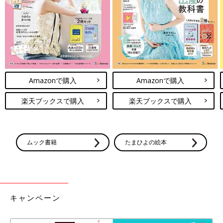
ろん、調剤薬局や在宅治療サービスの見直しをしていただきまし
た。
いちばん印象的だったのは、主治医の田附先生が、僕たちと一緒
に考えながら『こうしよう、ああしよう』と治療方針を決めてく
ださったこと。
それまではずっと”どうしていきたいか”、僕たち夫婦に全て委ね
られているような状況でしたから。僕も海外の論文をチェックし
て、薬関連のことをいろいろ調べたりもしていたので、その心強
Amazonで購入
Amazonで購入
さはとても大きかったです。
また、先生は蒼斗のことを『この子は大丈夫よ。こんなに元気な
楽天ブックスで購入
楽天ブックスで購入
んだから！』と言ってくださり、それもすごくうれしかったです
ね」（パパ・拓哉さん）
ムック書籍
たまひよの絵本
蒼斗くんの治療を最優先するため、大阪に引っ越す
ことを決断
キャンペーン