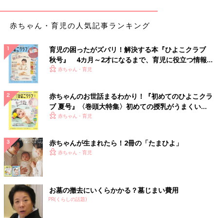
そうで…。これはあきらかにおかしい、おなかを開けて見るしか
ないと、緊急手術をすることになりました」（パパ・拓哉さん）
赤ちゃん・育児の人気記事ランキング
蒼斗くんのおなかに今も残る大きな十文字の傷跡。それはその初
育児の困ったがズバリ！解決する本『ひよこクラブ
めて手術したときのものです。おなかが黒くなる原因を探そうと
秋号』 4カ月～2才になるまで、育児に役立つ情報が
蒼斗くんのおなかを開けたところ、あることがわかりました。
いっぱい！
赤ちゃん・育児
「小腸の最初の部分がねじれていたんです。その影響で、先に血
液がいかなくなってしまい、大部分が壊死した状態でした。もと
赤ちゃんのお世話まるわかり！『初めてのひよこクラ
もと、胎内で成長する際に、腸回転異常症（腸が生まれつきおな
ブ 夏号』〈巻頭大特集〉初めての授乳がうまくい
かの中で正しい位置に納まらない先天異常）で、腸がねじれやす
く！ おっぱい・ミルクの基本と夏のトラブル 解決テ
赤ちゃん・育児
ク
い状態だったそう。蒼斗の場合は、腸がねじれる中腸軸捻転を合
併してしまったんです。
赤ちゃんが生まれたら！2冊の「たまひよ」
赤ちゃん・育児
その初めての手術では、ねじれを元に戻す処置を行い、血流が戻
るかどうか1日様子を見ることに。しかし、結局、血流は再開し
ませんでした。
お墓の撤去にいくらかかる？墓じまい費用
命を助けるために与えられた、たった一つの選択肢は、壊死した
PR(くらしの話題)
部分を切除すること。蒼斗は小腸の95%を切ることになりまし
た。その結果、残った腸がたった5cmしかない「短腸症候群」と