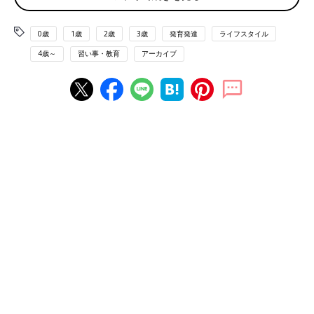
（榊原）私は「子どもにスマートフォンなどの新しいメディアを
視聴させてはいけない」という風潮の根拠になっていると思われ
0歳
1歳
2歳
3歳
発育発達
ライフスタイル
る論文等にひと通り目を通しましたが、子どもの言語発達に直接
4歳～
習い事・教育
アーカイブ
的に害を及ぼしたり、学力が低下すると断言しているデータや論
文はありませんでした。新しいメディアに対する不安から、「ス
マートフォンは子どもの発育によくない」とする声もあるようで
すが、私自身は、
常識的な使い方さえしていれば心配する必要は
ない
と考えています。
（佐藤）ただ、例えばスマートフォンを子どもに渡しっぱなしに
して、それに子守をさせるのは非常に問題です。親子のコミュニ
ケーションがなくなってしまいますから。
（榊原）それは決してやってはいけない使い方です。問題は使い
方なのだと思いますね。
新しいメディアを恐れているのは大人だけ
――― ではどんなことに気をつけて使えばいいのでしょうか？