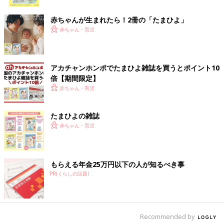
こともあります。また、デジタルツールを活用する一方で、身体
ク
を使った外遊びを意識して取り入れていく必要があることも事
赤ちゃんが生まれたら！2冊の「たまひよ」
実。親がしっかりとバランスを取りながら、便利なツールとして
赤ちゃん・育児
子育てに取り入れていくことが大切ですね。（たまひよONLINE
編集部）
※この記事は「たまひよONLINE」で過去に公開されたもので
アカチャンホンポでたまひよ雑誌を買うとポイント10
す。
倍【期間限定】
●記事の内容は記事執筆当時の情報であり、現在と異なる場合が
赤ちゃん・育児
あります。
※榊原洋一先生は2025年3月にご逝去されました。ご冥福をお祈
たまひよの雑誌
りいたします。
赤ちゃん・育児
もらえる年金25万円以下の人が知るべき事
PR(くらしの話題)
Recommended by