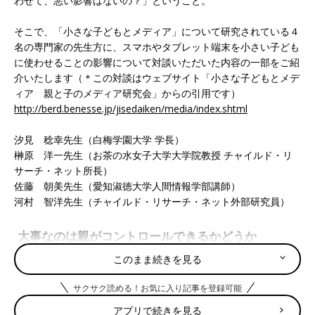
わせて、悪い影響はないの？」ということ。
そこで、「小さな子どもとメディア」について研究されている４
名の専門家の先生方に、スマホやタブレット端末を小さい子ども
に使わせることの影響について対談いただいた内容の一部をご紹
介いたします（＊この対談はウェブサイト「小さな子どもとメデ
ィア 親と子のメディア研究会」からの引用です）
http://berd.benesse.jp/jisedaiken/media/index.shtml
汐見 稔幸先生（白梅学園大学 学長）
榊原 洋一先生（お茶の水女子大学大学院教授 チャイルド・リ
サーチ・ネット所長）
佐藤 朝美先生（愛知淑徳大学人間情報学部講師）
河村 智洋先生（チャイルド・リサーチ・ネット外部研究員）
大事なのは親がコントロールできるかどうか
このまま続きを見る
――― このところ、スマホやタブレットを小さい子どもに使わ
せることについて話題になりますが、どのようにお考えでしょう
サクサク読める！お気に入り記事を登録可能
か？
アプリで続きを見る