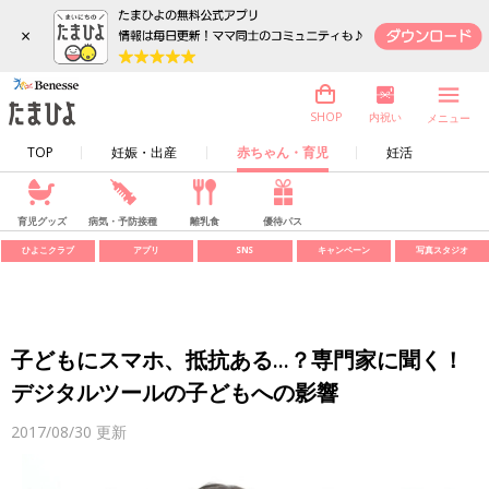
×
内祝い
SHOP
メニュー
TOP
妊娠・出産
赤ちゃん・育児
妊活
育児グッズ
病気・予防接種
離乳食
優待パス
ひよこクラブ
アプリ
SNS
キャンペーン
写真スタジオ
子どもにスマホ、抵抗ある...？専門家に聞く！
デジタルツールの子どもへの影響
2017/08/30
更新