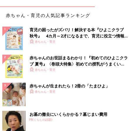
（榊原）これはテレビの話になりますが、アメリカのある論文で
赤ちゃん・育児の人気記事ランキング
は、テレビをたくさん見せている家庭では、睡眠時間や食事時間
が不規則になるというデータが紹介されています。論文ではこの
原因を「子どもの時間管理ができない親」にあるのではないかと
育児の困ったがズバリ！解決する本『ひよこクラブ
推論しています。また「長時間テレビを見ると言葉が遅れる
秋号』 4カ月～2才になるまで、育児に役立つ情報が
か？」という別の調査によれば、家族と会話をしながらテレビを
いっぱい！
赤ちゃん・育児
見ている家庭では、テレビ視聴時間の多寡は言語の発達にまった
く影響がないことがわかっています。テレビだけでなく、インタ
赤ちゃんのお世話まるわかり！『初めてのひよこクラ
ラクティブメディアであるゲーム、スマートフォン等についても
ブ 夏号』〈巻頭大特集〉初めての授乳がうまくい
基本的には同じこと。大切なのは、
おうちのかたの関わり方・使
く！ おっぱい・ミルクの基本と夏のトラブル 解決テ
赤ちゃん・育児
い方次第
であり、
子どもの生活習慣を常識的な範囲でコントロー
ク
ルできるか
どうか、にかかっていると思いますね。
赤ちゃんが生まれたら！2冊の「たまひよ」
赤ちゃん・育児
（河村）わが家は小学１年生の娘がおり、仕事柄、iPad発売日に
買い与えてしまいました（笑）。初めの頃こそ「新しいメディ
ア」ということで夢中になって遊んでいましたが、次第に使わな
くなり、今ではまったく遊んでいません。その時々で子どものブ
お墓の撤去にいくらかかる？墓じまい費用
ームもあるでしょうが、今では絵を描いたり、本を読んだりする
PR(くらしの話題)
ことの方が楽しいようです。思うに、「新しいメディア」と恐れ