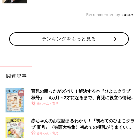
ているのは大人だけであって、
子どもにとってはいろんな道具の
選択肢の中のひとつ
でしかないんだ、と実感しています。
Recommended by
（汐見）そうですね。テレビをほんの幼い頃に長時間見ると言葉
の発達が遅れるという調査がアメリカで発表されましたが、正し
くは家庭で放任していることが問題だったということだったので
ランキングをもっと見る
す。だとすると、やはりかかわらせ方・使い方が問題ということ
になると思います。もう子どもからデジタルツールを全部取り上
げることはできないわけで、今私たちに必要なのは、
「古いツー
ルも新しいツールも使いこなして上手に生きる」
という哲学だと
思うのです。体を使った外遊びも、デジタルツールも、どちらも
できるようになることが大切だと思いますね。ただ、幼い頃ほ
関連記事
ど、体を使った活動をしっかりすることを意識しておくことは大
事だと思います。デジタルに先に慣れると、体を使うことをおっ
育児の困ったがズバリ！解決する本『ひよこクラブ
くうがる可能性があるからです。
秋号』 4カ月～2才になるまで、育児に役立つ情報が
いっぱい！
赤ちゃん・育児
デジタルツールを常識のある範囲で使用している限りは、子ども
にとって悪い影響はない、ということがわかり、ほっとしたかた
赤ちゃんのお世話まるわかり！『初めてのひよこクラ
もいるのでは？
ブ 夏号』〈巻頭大特集〉初めての授乳がうまくい
とはいえ、子どもに使用時の約束を守らせるのは時として難しい
く！ おっぱい・ミルクの基本と夏のトラブル 解決テ
赤ちゃん・育児