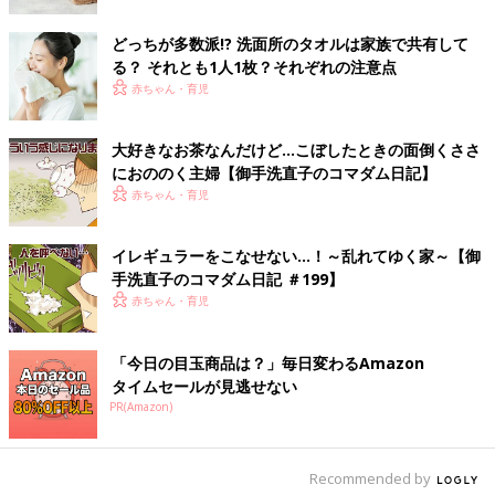
前の話
次の話
どっちが多数派!? 洗面所のタオルは家族で共有して
御手洗直子の「つっ
一覧
おたくマンガ家・御手
る？ それとも1人1枚？それぞれの注意点
こみが止まらないコ
洗直子の「つっこみが
マダム日記」
赤ちゃん・育児
止まらないコマダム日
記」第三回
大好きなお茶なんだけど…こぼしたときの面倒くささ
におののく主婦【御手洗直子のコマダム日記】
赤ちゃん・育児
イレギュラーをこなせない…！～乱れてゆく家～【御
手洗直子のコマダム日記 ＃199】
赤ちゃん・育児
「今日の目玉商品は？」毎日変わるAmazon
タイムセールが見逃せない
PR(Amazon)
Recommended by