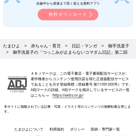
妊娠中から産後まで長く使える無料アプリ
無料ダウンロード
たまひよ
赤ちゃん・育児
日記・マンガ
御手洗直子
御手洗直子の「つっこみが止まらないコマダム日記」第二回
ＡＢＪマークは、この電子書店・電子書籍配信サービスが、
著作権者からコンテンツ使用許諾を得た正規版配信サービス
であることを示す登録商標（登録番号 第11091000号）です。
ABJマークの詳細、ABJマークを掲示しているサービスの一覧
はこちら→
https://aebs.or.jp/
本サイトに掲載されている記事・写真・イラスト等のコンテンツの無断転載を禁じま
す。
たまひよについて
利用規約
ポリシー
医師・専門家一覧