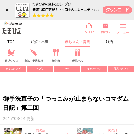
×
内祝い
SHOP
メニュー
TOP
妊娠・出産
赤ちゃん・育児
妊活
育児グッズ
病気・予防接種
離乳食
優待パス
ひよこクラブ
アプリ
SNS
キャンペーン
写真スタジオ
御手洗直子の「つっこみが止まらないコマダム
日記」第二回
2017/08/24
更新
前の話
次の話