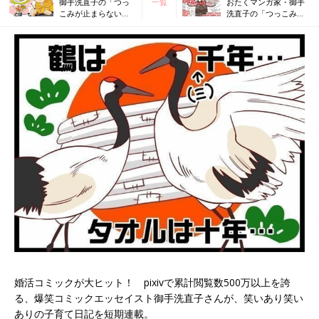
御手洗直子の「つっ
一覧
おたくマンガ家・御手
こみが止まらないコ
洗直子の「つっこみが
マダム日記」
止まらないコマダム日
記」第三回
婚活コミックが大ヒット！ pixivで累計閲覧数500万以上を誇
る、爆笑コミックエッセイスト御手洗直子さんが、笑いあり笑い
ありの子育て日記を短期連載。