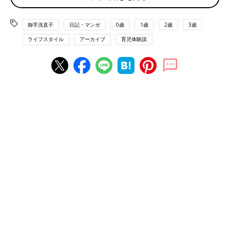
全部捨てたい。
全部新しいのと交換したい。
御手洗直子
日記・マンガ
0歳
1歳
2歳
3歳
ライフスタイル
アーカイブ
育児体験談
しかし前述したとおり私にはその勇気がない。
たとえうっすら灰色で織り込まれた繊維が抜け落ち、残った縦糸
と横糸のみでまるで投網のようになったタオルでもまだ水分を吸
収し濡れ物を乾かすという役目を果たしている以上捨てることが
できないのである。そこまですんな。
唯一うちのタオルがその役目を終えられる時とは年に一回あるむ
すめの
保育園
での雑巾回収日である。年に3枚、うちのタオルの
底辺中の底辺から3枚が選出され雑巾となって回収されていくの
である。まさに雑巾レベル。っていうか100均で売ってる雑巾の
方が確実にきれいである。白くてフカフカしている。
今の私にはタオルを買うことはできても捨てることができない。
でも7億円あればできる気がする。と思ったけどやっぱ無理か
も。全部雑巾にして家中を拭きたい。なのでいっそタオルを買う
のではなくタオルをレンタルしてみたらどうかと思って調べてみ
た。一枚単価15円。（今適当に検索してヒットした会社の場合）