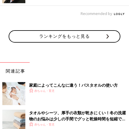
に「3
1歳
BLマンガ家が婚活するとこうなる」「31歳ゲームプロ
グラマーが婚活するとこうなる」（共に新書館）、「腐女子にな
Recommended by
ると、人生こうなる！～底～」（一迅社）、「つっこみが止まら
ない育児日記」（ベネッセコーポレーション）など。
ランキングをもっと見る
関連記事
定価1080円 ベネッセコーポレーション
家庭によってこんなに違う！バスタオルの使い方
→詳しくはこちらから。たまひよメイトブログで7話まで公開中
赤ちゃん・育児
おたくマンガ家コマダム日記 第一回 「一日の始まりはクロワ
ッサンとカフェオレで（はない）」
タオルやシーツ、厚手の衣類が乾きにくい！冬の洗濯
※この記事は「たまひよONLINE」で過去に公開されたもので
物のお悩みは少しの手間でグッと乾燥時間を短縮でき
す。
る！
赤ちゃん・育児