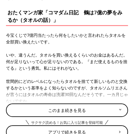
おたくマンガ家「コマダム日記 鶴は7億の夢をみ
るか（タオルの話）」
今宝くじで7億円当たったら何をしたいかと言われたらタオルを
全部買い換えたいです。
いや、違うんだ。タオルを買い換えるくらいのお金はあるんだ。
何が足りないって心が足りないのである。『まだ使えるものを捨
てる』という勇気。私にはそれがない。
世間的にどのレベルになったらタオルを捨てて新しいものと交換
するかという基準をよく知らないのですが、タオルソムリエさん
が言うにはタオルの寿命は洗濯30回なんだそうです。一カ月じゃ
ないですか。
うちのタオルはたぶんどれも下ろして10年以上は経過している。
このまま続きを見る
寿命の120倍なんだけど。鶴だったら300
0歳
なんだけど。鶴は千
年より無理させてるんだけど。ほんとごめん。どれもうっすら灰
サクサク読める！お気に入り記事を登録可能
色をしている。
アプリで続きを見る