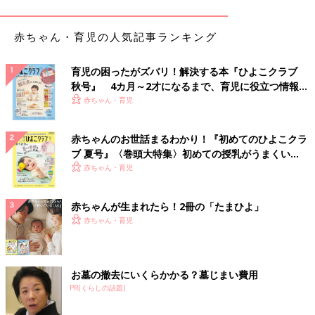
家族三人なので一日3枚として一カ月で90枚×15円＋送料3000円
で4350円。アレッ？！意外と高くなかった。もっと何万円もす
赤ちゃん・育児の人気記事ランキング
るかと思ってた。この数量で貸してくれる業者がいるのかとか、
まあ一般家庭のタオル代としては割高とかいろいろあるけど、も
のすごい夢物語りでもなかった。まじか。
育児の困ったがズバリ！解決する本『ひよこクラブ
秋号』 4カ月～2才になるまで、育児に役立つ情報が
いっぱい！
赤ちゃん・育児
そうか。いつかお金持ちになったらタオルをレンタルしよう。あ
のホテルとかに置いてある、使い捨ての紙じゃない布のハンドタ
オルとか、バスタオルも全部。月に一万円もあれば足りるんじゃ
赤ちゃんのお世話まるわかり！『初めてのひよこクラ
ないか。7億あれば余裕だ。マダムにふさわしいタオルライフを
ブ 夏号』〈巻頭大特集〉初めての授乳がうまくい
送ることができる。あとは7億だけだ。買ってすらいないのに楽
く！ おっぱい・ミルクの基本と夏のトラブル 解決テ
赤ちゃん・育児
しい、宝くじ夢想はすごい（おわり）
ク
赤ちゃんが生まれたら！2冊の「たまひよ」
⇒御手洗直子の「つっこみが止まらないコマダム日記」記事一覧
赤ちゃん・育児
御手洗直子プロフィール
お墓の撤去にいくらかかる？墓じまい費用
pixivで大人気。累計閲覧数1000万を誇る爆笑コミックエッセイ
PR(くらしの話題)
スト。なんでそんなにネタ満載人生を・・・という謎の人。既刊