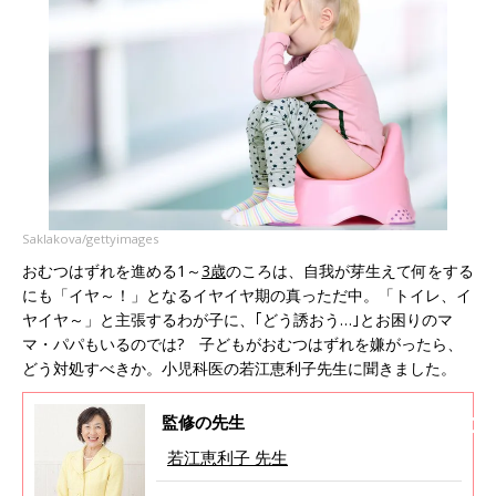
Saklakova/gettyimages
おむつはずれを進める1～
3歳
のころは、自我が芽生えて何をする
にも「イヤ～！」となるイヤイヤ期の真っただ中。「トイレ、イ
ヤイヤ～」と主張するわが子に、｢どう誘おう…｣とお困りのマ
マ・パパもいるのでは? 子どもがおむつはずれを嫌がったら、
どう対処すべきか。小児科医の若江恵利子先生に聞きました。
監修の先生
若江恵利子 先生