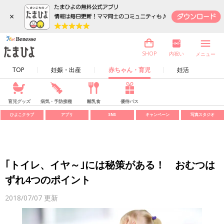
×
内祝い
SHOP
メニュー
TOP
妊娠・出産
赤ちゃん・育児
妊活
育児グッズ
病気・予防接種
離乳食
優待パス
ひよこクラブ
アプリ
SNS
キャンペーン
写真スタジオ
｢トイレ、イヤ～｣には秘策がある！ おむつは
ずれ4つのポイント
2018/07/07
更新