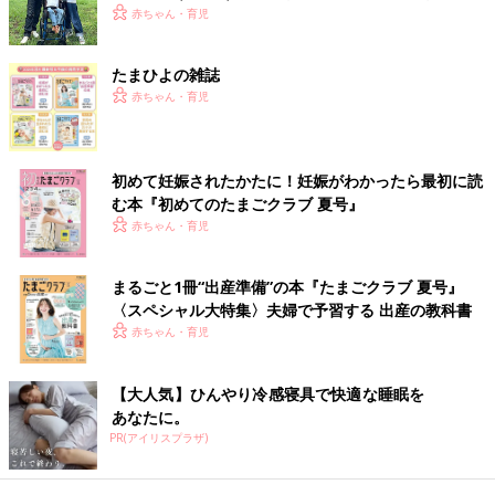
らこそ、娘との時間を全力で楽しみたい
赤ちゃん・育児
監修／若江恵利子 先生
たまひよの雑誌
育児中におススメのアプリ
赤ちゃん・育児
アプリ「まいにちのたまひよ」
初めて妊娠されたかたに！妊娠がわかったら最初に読
む本『初めてのたまごクラブ 夏号』
赤ちゃん・育児
まるごと1冊“出産準備”の本『たまごクラブ 夏号』
〈スペシャル大特集〉夫婦で予習する 出産の教科書
赤ちゃん・育児
【大人気】ひんやり冷感寝具で快適な睡眠を
あなたに。
PR(アイリスプラザ)
妊娠日数・生後日数に合わせて専門家のアドバイスを毎日お届