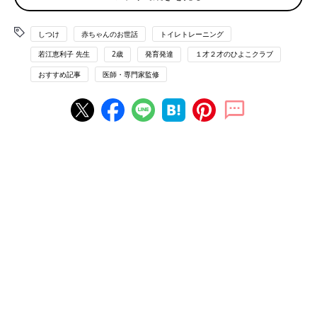
おむつはずれのイヤイヤ CASE1 ｢トイレを嫌がります｣
しつけ
赤ちゃんのお世話
トイレトレーニング
若江恵利子 先生
2歳
発育発達
１才２才のひよこクラブ
乗りきり術はコレ！
トイレをかわいく飾って楽しい場所にする
おすすめ記事
医師・専門家監修
「まだトイレに慣れていないと、照明が暗くて狭い、流水音が怖
いなどの理由から、トイレを嫌がる子もいます。嫌がる原因を探
って、子どもが好きなキャラクターの補助便座を置いたり、ステ
ッカーやポスターなどをはったりして、行くと楽しい場所にして
みましょう」(若江先生)
おむつはずれのイヤイヤ CASE２ ｢誘うと決まって“イヤッ”と
言います｣
乗りきり術はコレ！
深刻に受け取らなくてOK。条件反射で言っているだけ！
「おむつはずれを進める時期とイヤイヤ期が重なるため、ママ・
パパにトイレに誘われたときに、条件反射のように“イヤッ”と言
っているだけかもしれません。子どもの気持ちに寄り添い“トイ