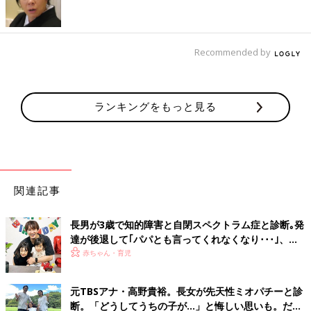
2週間くらいトイレに誘うのはお休みしてみて
「体調や環境の変化が原因で、トイレに行きたがらなくなる子も
います。その場合は、無理強いせずに、トイレの絵本などでイメ
ージづくりは継続しながら、2週間くらいトイレに誘うのはお休
Recommended by
みを。気分転換してから再開しましょう」
[2歳]2歳頃の育児 イヤイヤ期の乗り越
ランキングをもっと見る
えかた・トイレトレ・入園
走り回るようになり、話せる言葉も増えてくる
2歳。自己主張するようになるお子さんも増え
てくるようです。ママの言うことに対して何で
も「イヤ」と反発したり、自分の思い通りにい
かず泣きさけんだりするイヤイヤ期。先輩ママ
おむつはずれのイヤイヤは、子どもの気持ちに寄り添い、受け止
関連記事
はどのようにして対処しているのでしょうか？
めることがポイントのよう。そして、無理強いは禁物！ 自分で
できることが増えてくる時期でもあるので、小さなことでも自分
長男が3歳で知的障害と自閉スペクトラム症と診断｡発
でできたら、しっかりほめてあげると、子どものやる気と自信に
達が後退して｢パパとも言ってくれなくなり･･･｣、元
つながります。ぜひ乗りきり術を試してみてください。（取材・
プロバスケ選手･岡田優介
赤ちゃん・育児
文／茶畑美治子・ひよこクラブ編集部）
参考／「
1才
2才のひよこクラブ」2017年夏秋号「ストレスフリ
元TBSアナ・高野貴裕。長女が先天性ミオパチーと診
ーのおむつはずれ」より
断。「どうしてうちの子が…」と悔しい思いも。だか