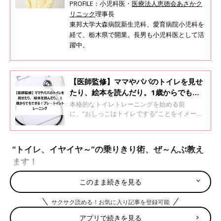
PROFILE：小児科医・
医療法人恵徳会あさかク
リニック
理事長
東邦大学大森病院新生児科、愛育病院小児科を
経て、栃木県で開業。長男も小児科医として活
躍中。
【医師監修】ママやパパのトイレを見せ
たり、絵本を読んだり。1歳からでもで
きる！プレ・トイレトレーニング
本格的なトイレトレーニングを始める前
に、“おしっこはトイレでする”ことをイメージ
づけするための準備期間でもある｢プレ・トイ
トレ｣。この時期は、親子のコミュニケーショ
ンの中で子どもがトイレやおしっこに興味を持
“トイレ、イヤイヤ～”の乗りきり術、ぜ～んぶ教え
つということが大切です。
ます！
このまま続きを見る
おむつはずれのイヤイヤは、かかわり方次第ですんなり切り抜け
られることもあります。けれど、かかわり方を間違えると、途端
サクサク読める！お気に入り記事を登録可能
に停滞することも。｢この先、どう進めたらいいの?｣とお嘆きの
アプリで続きを見る
ママ・パパは必見！ 乗りきり術をお届けします。