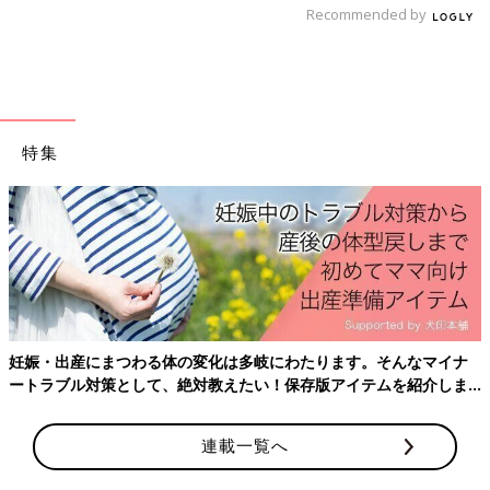
け。同じ出産月のママ同士で情報交換したり、励ましあったりで
Recommended by
きる「ルーム」や、写真だけでは伝わらない”できごと”を簡単に
記録できる「成長きろく」も大人気！
ダウンロード（無料）
育児中におススメの本
特集
最新! 初めての育児新百科 (ベネッセ・ムック たまひよブッ
クス たまひよ新百科シリーズ)
大人気「新百科シリーズ」の「育児新百科」がリニューアル！
新生児から3歳まで、月齢別に毎日の赤ちゃんの成長の様子とマ
マ＆パパができることを徹底紹介。
毎日のお世話を基本からていねいに解説。
妊娠・出産にまつわる体の変化は多岐にわたります。そんなマイナ
新生児期からのお世話も写真でよくわかる！ 月齢別に、体・心
ートラブル対策として、絶対教えたい！保存版アイテムを紹介しま
の成長とかかわりかたを掲載。
す。
ワンオペおふろの手順など、ママ・パパの「困った！」を具体的
連載一覧へ
なテクで解決。
予防接種や乳幼児健診、事故・けがの予防と対策、病気の受診の