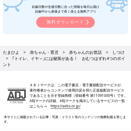
妊娠日数や生後日数に合った情報を毎日お届け
妊娠中から産後まで長く使える無料アプリ
無料ダウンロード
たまひよ
赤ちゃん・育児
赤ちゃんのお世話
しつけ
｢トイレ、イヤ～｣には秘策がある！ おむつはずれ4つのポイ
ント
ＡＢＪマークは、この電子書店・電子書籍配信サービスが、
著作権者からコンテンツ使用許諾を得た正規版配信サービス
であることを示す登録商標（登録番号 第11091000号）です。
ABJマークの詳細、ABJマークを掲示しているサービスの一覧
はこちら→
https://aebs.or.jp/
本サイトに掲載されている記事・写真・イラスト等のコンテンツの無断転載を禁じま
す。