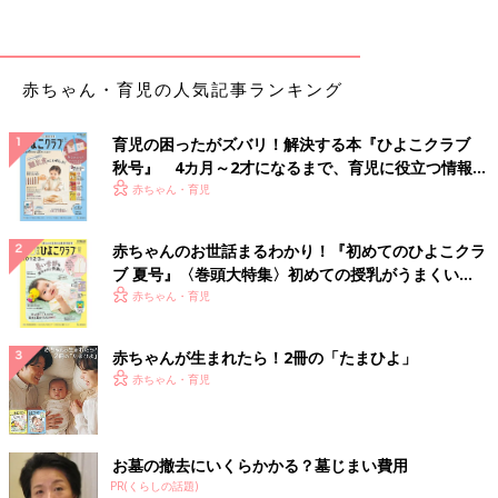
レ、イヤなのね”と声をかけつつ、“でも楽しいから行ってみよ
う”などと誘ってみて。それでダメだったら無理強いはしないほ
うがいいでしょう」
赤ちゃん・育児の人気記事ランキング
おむつはずれのイヤイヤ CASE３ ｢誘っても出ないと言い張
育児の困ったがズバリ！解決する本『ひよこクラブ
る｣
秋号』 4カ月～2才になるまで、育児に役立つ情報が
いっぱい！
赤ちゃん・育児
乗りきり術はコレ！
誘うときは楽しく明るく｢行こう！｣が正解
赤ちゃんのお世話まるわかり！『初めてのひよこクラ
｢“おしっこ、出る? ”と聞くのではなく、ママが明るく“トイレに
ブ 夏号』〈巻頭大特集〉初めての授乳がうまくい
行こう！”と子どもをリードして誘いましょう。“お外に行くか
く！ おっぱい・ミルクの基本と夏のトラブル 解決テ
赤ちゃん・育児
ら、その前にトイレに行っておこうね”と、トイレのあとの楽し
ク
い見通しを知らせる誘い方もおすすめです｣
赤ちゃんが生まれたら！2冊の「たまひよ」
赤ちゃん・育児
おむつはずれのイヤイヤ CASE４ ｢ずっと行っていたのに、急
に嫌がるようになった｣
お墓の撤去にいくらかかる？墓じまい費用
乗りきり術はコレ！
PR(くらしの話題)