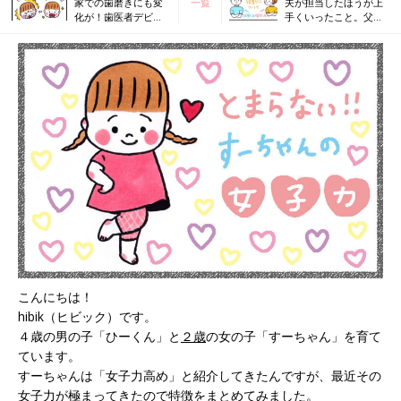
家での歯磨きにも変
一覧
夫が担当したほうが上
化が！歯医者デビュ
手くいったこと。父親
ー連載 最終話【なか
の役割と母親の役割
よし兄妹日記#14】
【なかよし兄妹日記
vol.16】
こんにちは！
hibik（ヒビック）です。
４歳の男の子「ひーくん」と
２歳
の女の子「すーちゃん」を育て
ています。
すーちゃんは「女子力高め」と紹介してきたんですが、最近その
女子力が極まってきたので特徴をまとめてみました。