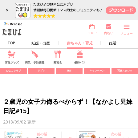
×
内祝い
SHOP
メニュー
TOP
妊娠・出産
赤ちゃん・育児
妊活
育児グッズ
病気・予防接種
離乳食
優待パス
ひよこクラブ
アプリ
SNS
キャンペーン
写真スタジオ
２歳児の女子力侮るべからず！【なかよし兄妹
日記#15】
2018/09/02
更新
前の話
次の話