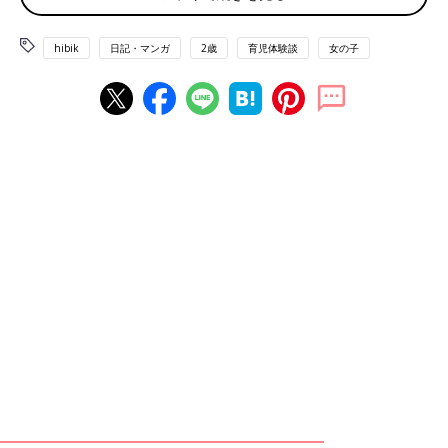
そんなことを考えつつ、「女の子の女子力あるある」をまとめて
みました。
hibik
日記・マンガ
2歳
育児体験談
女の子
すーちゃんの女子力ポイント❶ ピンク命！
とにかくピンクが好き！
ヘアゴムなどの小物もピンクを必ずセレクト！水色をすすめたり