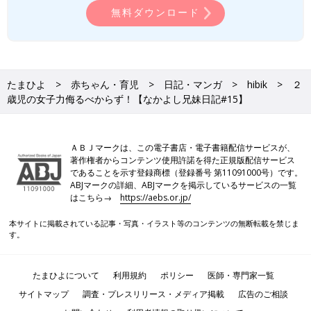
無料ダウンロード
たまひよ
赤ちゃん・育児
日記・マンガ
hibik
２
歳児の女子力侮るべからず！【なかよし兄妹日記#15】
ＡＢＪマークは、この電子書店・電子書籍配信サービスが、
著作権者からコンテンツ使用許諾を得た正規版配信サービス
であることを示す登録商標（登録番号 第11091000号）です。
ABJマークの詳細、ABJマークを掲示しているサービスの一覧
はこちら→
https://aebs.or.jp/
本サイトに掲載されている記事・写真・イラスト等のコンテンツの無断転載を禁じま
す。
たまひよについて
利用規約
ポリシー
医師・専門家一覧
サイトマップ
調査・プレスリリース・メディア掲載
広告のご相談