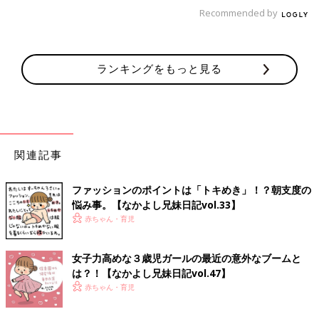
た後触ってチェックしてみつあみされていないとやり直しさせら
Recommended by
れます。
すーちゃん女子力ポイント❸ 花柄命！
ランキングをもっと見る
関連記事
ファッションのポイントは「トキめき」！？朝支度の
悩み事。【なかよし兄妹日記vol.33】
赤ちゃん・育児
女子力高めな３歳児ガールの最近の意外なブームと
は？！【なかよし兄妹日記vol.47】
赤ちゃん・育児
洋服は乙女の象徴、花柄大好き！
特にばぁばが作ってくれたイトコのお姉ちゃん達とおそろいのワ