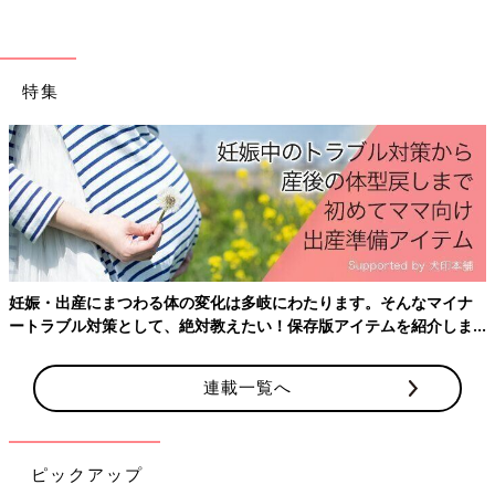
「カワイイ」は自分のためにある言葉だと思っているんじゃない
かってくらい大好きです。私たちも親バカなので毎日何回も「カ
ワイイ」と言ってしまう…笑
特集
関連：[なかよし兄妹日記#3]プリンセスすーちゃん
２歳児の女子力の高さに驚かされる毎日。
皆さんの娘ちゃんの女子力はどうですか？
すーちゃんを超える「女子力あるある」をお持ちでしたら是非教
えてください！
すーちゃんの女子力が今後どうなっていくか、私の失われていく
私の女子力がどう回復していくかも乞うご期待！笑
妊娠・出産にまつわる体の変化は多岐にわたります。そんなマイナ
●hibik（ヒビック）
ートラブル対策として、絶対教えたい！保存版アイテムを紹介しま
２人の子どもを持つワーママとしても毎日奮闘中。趣味は名前ワ
す。
ッペン作り。
連載一覧へ
・ひーくん／2013年12月まれの男の子
・すーちゃん／2016年4月生まれの女の子
■
Instagram
：
＠hibik0511
ピックアップ
■minne（ミンネ）：
minne.com/hibik