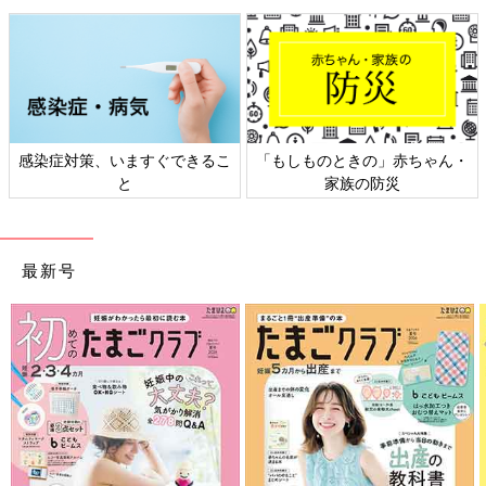
『ママと子どもが一緒に楽しめるもの』をテーマに、オリジナル
のイラストを使ってものづくりをしています。
前の話
次の話
家での歯磨きにも変
一覧
夫が担当したほうが上
化が！歯医者デビュ
手くいったこと。父親
ー連載 最終話【なか
の役割と母親の役割
感染症対策、いますぐできるこ
「もしものときの」赤ちゃん・
よし兄妹日記#14】
【なかよし兄妹日記
vol.16】
と
家族の防災
最新号