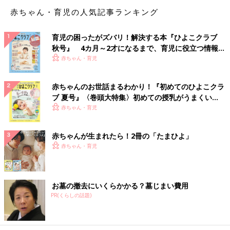
すると激怒します。
赤ちゃん・育児の人気記事ランキング
ブルー系のヘアゴムばかりが余るのも地味な悩みの１つです笑
育児の困ったがズバリ！解決する本『ひよこクラブ
すーちゃん女子力ポイント❷ みつあみ命！
秋号』 4カ月～2才になるまで、育児に役立つ情報が
いっぱい！
赤ちゃん・育児
赤ちゃんのお世話まるわかり！『初めてのひよこクラ
ブ 夏号』〈巻頭大特集〉初めての授乳がうまくい
く！ おっぱい・ミルクの基本と夏のトラブル 解決テ
赤ちゃん・育児
ク
赤ちゃんが生まれたら！2冊の「たまひよ」
赤ちゃん・育児
お墓の撤去にいくらかかる？墓じまい費用
PR(くらしの話題)
好きなヘアアレンジはみつあみ！！
みつあみが一番オシャレだと思っております。
最初はツインテールで喜んでくれたんですが、最近は結び終わっ