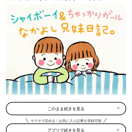
→
「なかよし兄妹日記」今までのお話はこちら
このまま続きを見る
３２年間女の子＆女性をしている私より、２年間女の子をしてい
る娘の方が圧倒的に女子力高い気がする今日この頃。
サクサク読める！お気に入り記事を登録可能
女の子のお子さんのいるお母さん達はどうやって娘ちゃんに負け
ない女子力を保てるのか…最近の私の悩みであり課題です。
アプリで続きを見る