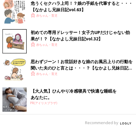
ンピースがお気に入り。着た後も「かわいい〜」をもらうために
危うくセクハラ上司！？娘の手紙を代筆すると・・・
披露しにきます。
【なかよし兄妹日記vol.63】
最近は納得いくコーディネートじゃなかった時、タンスの前で自
赤ちゃん・育児
分が気にいる洋服を探す姿を見ることが増えてきました。
初めての専用ドレッサー！女子力UPだけじゃない効
すーちゃんの女子力ポイント❹ 好きな言葉は「カワ
果が！？【なかよし兄妹日記vol.32】
イイ」！
赤ちゃん・育児
思わずジーン！お世話好きな娘のお風呂上りの行動を
聞いた夫のひと言とは・・・？【なかよし兄妹日記
vol.52】
赤ちゃん・育児
【大人気】ひんやり冷感寝具で快適な睡眠を
あなたに。
PR(アイリスプラザ)
Recommended by