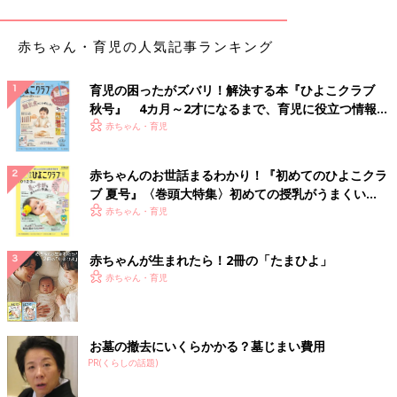
ながら最後までやり遂げることを教えましょう。
4歳代 社会や家庭のルールを教える
赤ちゃん・育児の人気記事ランキング
我慢や約束ができるようになる年齢です。そのため「病院の中で
は静かにしようね」など約束を通して、社会や家庭の中でのルー
育児の困ったがズバリ！解決する本『ひよこクラブ
ルを教えて。
秋号』 4カ月～2才になるまで、育児に役立つ情報が
いっぱい！
赤ちゃん・育児
しつけでたたくのは絶対ダメ？
赤ちゃんのお世話まるわかり！『初めてのひよこクラ
しつけでたたくのは何歳になっても基本的にはＮＧ。たたかれる
ブ 夏号』〈巻頭大特集〉初めての授乳がうまくい
と「怖かった！」「痛かった！」という思いが先に立ち、なぜ怒
く！ おっぱい・ミルクの基本と夏のトラブル 解決テ
赤ちゃん・育児
られたのか理解できません。万一、たたきそうになったときは、
ク
次の方法に切り替えてみて！
赤ちゃんが生まれたら！2冊の「たまひよ」
赤ちゃん・育児
１）手をつかんだりして、気づかせる
車道に飛び出すなど危険なときは、手をつかんで「ダメ！」と真
お墓の撤去にいくらかかる？墓じまい費用
剣に伝えましょう。手をつかまれたりする感覚刺激によって、マ
PR(くらしの話題)
マ・パパが怒っていることに気づきます。