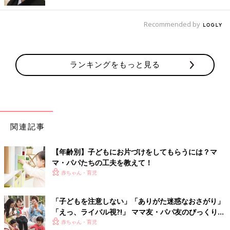
２）何度、注意してもわからないときは、対応を見直す
Recommended by
繰り返し言葉や態度で注意してもわからないときは、たたくより
も対応を見直すほうが有効。よくあるのは「何やっているの！」
「いい加減にしなさい！」と怒って、子どもに通じないケースで
ランキングをもっと見る
す。しかるときは「熱いから触っちゃダメ！」など、短い言葉で
何をやったらいけないか、具体的な行動を示して注意するのがい
いでしょう。
0～４歳代のしつけの基本、参考になりましたか？ 何度、注意
しても言うことを聞かないとき、「つい、たたいてしまう！」と
関連記事
いうママ・パパもいるかも知れませんが、万一たたいたときは、
気持ちをクールダウン。それから子どもを抱きしめて「痛かっ
た？ ごめんね！」と謝りましょう。ママ・パパが素直に謝る姿
【年齢別】子どもにお片づけをしてもらうには？マ
を見せることも、大切なしつけです。（取材・文／麻生珠恵・ひ
マ・パパたちの工夫を教えて！
よこクラブ編集部）
赤ちゃん・育児
監修／竹内エリカ先生
「子どもを注意しない」「ありがた迷惑なおさがり」
「えっ、ライバル視?!」 ママ友・パパ友のびっくりエ
｢トイレ、イヤ～｣には秘策がある！ お
ピソード
赤ちゃん・育児
むつはずれ4つのポイント