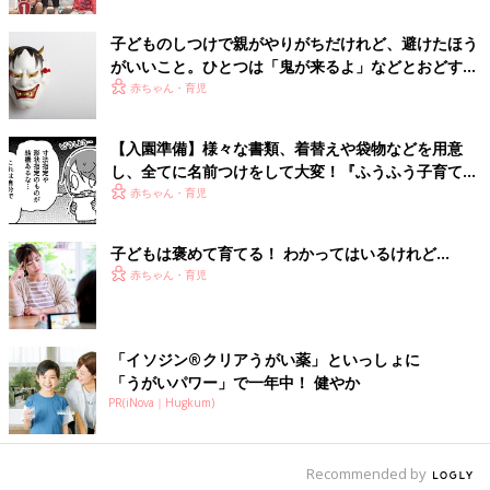
おむつはずれを進める1～3歳のころは、自我が
子どものしつけで親がやりがちだけれど、避けたほう
芽生えて何をするにも「イヤ～！」となるイヤ
イヤ期の真っただ中。「トイレ、イヤイヤ～」
がいいこと。ひとつは「鬼が来るよ」などとおどすこ
と主張するわが子に、｢どう誘おう…｣とお困り
と。もうひとつのNGは？【専門家】
赤ちゃん・育児
のママ・パパもいるのでは? 子どもがおむつ
はずれを嫌がったら、どう対処すべきか。
【入園準備】様々な書類、着替えや袋物などを用意
し、全てに名前つけをして大変！『ふうふう子育て
＃62 』
赤ちゃん・育児
子どもは褒めて育てる！ わかってはいるけれど…
赤ちゃん・育児
「イソジン®クリアうがい薬」といっしょに
「うがいパワー」で一年中！ 健やか
PR(iNova｜Hugkum)
Recommended by