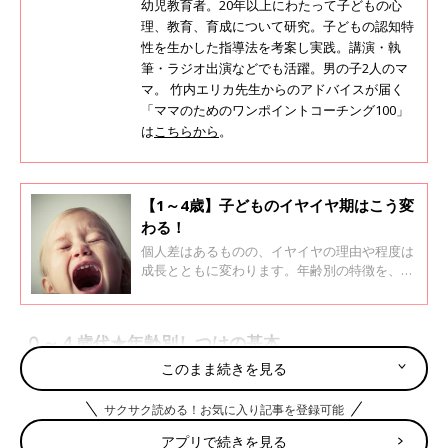
幼児教育者。20年以上にわたって子どもの心
理、教育、育成について研究。子どもの認知特
性を生かした指導法を考案し実践。講演・執
筆・ラジオ出演などでも活躍。男の子2人のマ
マ。 竹内エリカ先生からのアドバイスが届く
「ママのためのワンポイントコーチング100」
は
こちらから
。
【1～4歳】子どものイヤイヤ期はこう変
わる！
個人差はあるものの、イヤイヤの理由や程度は
成長とともに変わります。年齢別の特徴を、子
どもの心理に詳しい竹内エリカ先生に教えても
らいました。今まさにイヤイヤに悩んでいるマ
マ・パパは、ぜひ子どもとのかかわり方の参考
０～４歳代★年齢別しつけの基本
にしてください。
このまま続きを見る
しつけは子どもの成長に応じて内容が変わるもの。0～4歳代の年
サクサク読める！お気に入り記事を登録可能
齢別しつけの基本を紹介します。
アプリで続きを見る