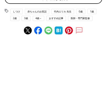
0歳代 規則正しい生活リズムを
0歳
代は、早起き・早寝や、決まった時間に離乳食を食べたり、
しつけ
赤ちゃんのお世話
竹内エリカ 先生
0歳
1歳
お散歩に行ったりなど、規則正しい生活リズムを築くことが第
一。生活リズムが整っていると、後のしつけもしやすくなりま
2歳
3歳
4歳～
おすすめ記事
医師・専門家監修
す。
1歳代 危険なことを教えて
1歳
代は、歩き始めて行動範囲が広がるので、「道路に飛び出さ
ない」「危ないものに触らない」など、危険を回避することを教
えていきましょう。
2歳代 親子の信頼関係を深める
2歳
代はイヤイヤ期が本格化する時期ですが、しかるのではなく
子どもの気持ちに寄り添って、信頼関係を深めましょう。「手伝
おうか？」と声をかけて、一緒にやることの楽しさも教えてあげ
て。
3歳代 最後までやり遂げるようにサポート
何でも「自分でしたい！」と思う自立の時期なので、危険でない
ことはやらせてあげて。また片づけなどは、ママ・パパが手伝い