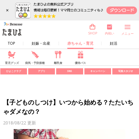
×
内祝い
SHOP
メニュー
TOP
妊娠・出産
赤ちゃん・育児
妊活
育児グッズ
病気・予防接種
離乳食
優待パス
ひよこクラブ
アプリ
SNS
キャンペーン
写真スタジオ
【子どものしつけ】いつから始める？たたいち
ゃダメなの？
2018/08/22
更新