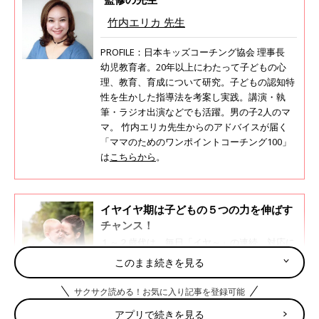
竹内エリカ 先生
PROFILE：日本キッズコーチング協会 理事長
幼児教育者。20年以上にわたって子どもの心
理、教育、育成について研究。子どもの認知特
性を生かした指導法を考案し実践。講演・執
筆・ラジオ出演などでも活躍。男の子2人のマ
マ。 竹内エリカ先生からのアドバイスが届く
「ママのためのワンポイントコーチング100」
は
こちらから
。
イヤイヤ期は子どもの５つの力を伸ばす
チャンス！
１～２歳代は、毎日「イヤ～」の連続。対応に
悩むママ・パパもいると思いますが、子どもは
このまま続きを見る
イヤイヤを通して、さまざまな感情を経験し成
長します。そうした時期にママ・パパに大切に
サクサク読める！お気に入り記事を登録可能
してほしいのは、自立につながる５つの力をは
考える力の土台となる“かきくけこ”
ぐくむこと！ そのコツを、子どもの心理に詳
アプリで続きを見る