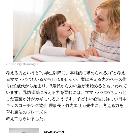
vladans/gettyimages
考える力というと“小学生以降に、本格的に求められる力”と考え
るママ・パパもいるかもしれませんが、実は考える力のベース作
りは
0歳
代から始まり、3歳代から力の差が出始めるともいわれて
います。乳幼児期に考える力を育むには、ママ・パパのちょっと
した言葉かけがカギになるようです。子どもの心理に詳しい日本
キッズコーチング協会 理事長・竹内エリカ先生に、考える力を
育む魔法のフレーズを
教えてもらいました。
監修の先生