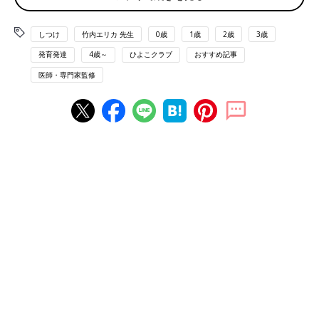
しい竹内エリカ先生に教えてもらいました。
考える力を育てるために、土台となる5つの力があります。この5
しつけ
竹内エリカ 先生
0歳
1歳
2歳
3歳
つの力の頭文字をとって“かきくけこ”。まずはこれをおぼえてお
くといいでしょう。
発育発達
4歳～
ひよこクラブ
おすすめ記事
医師・専門家監修
か＝考える
き＝企画する
く＝工夫する
け＝計画する
こ=行動する
これらはすべて考える力が土台となっています。考える力とは、
子どもが自立して生きて行くためには必要不可欠な力です。何か
問題にぶつかったときに、自分で解決していく力が十分に備わっ
ていなければ自立はできませんが、そのベースとなるのが考える
力です。
考える力を伸ばす！ 魔法の言葉かけはコレ
考える力のベースづくりは、0歳代から始まっています。年齢や