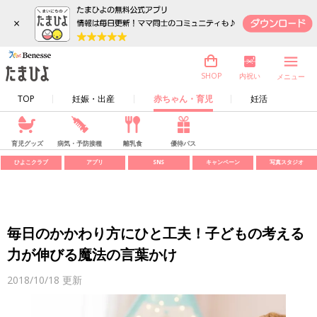
×
内祝い
SHOP
メニュー
TOP
妊娠・出産
赤ちゃん・育児
妊活
育児グッズ
病気・予防接種
離乳食
優待パス
ひよこクラブ
アプリ
SNS
キャンペーン
写真スタジオ
毎日のかかわり方にひと工夫！子どもの考える
力が伸びる魔法の言葉かけ
2018/10/18
更新