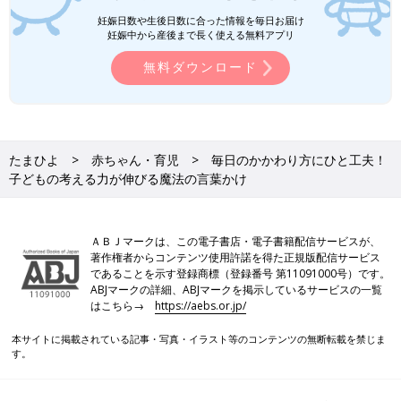
妊娠日数や生後日数に合った情報を毎日お届け
妊娠中から産後まで長く使える無料アプリ
無料ダウンロード
たまひよ
赤ちゃん・育児
毎日のかかわり方にひと工夫！
子どもの考える力が伸びる魔法の言葉かけ
ＡＢＪマークは、この電子書店・電子書籍配信サービスが、
著作権者からコンテンツ使用許諾を得た正規版配信サービス
であることを示す登録商標（登録番号 第11091000号）です。
ABJマークの詳細、ABJマークを掲示しているサービスの一覧
はこちら→
https://aebs.or.jp/
本サイトに掲載されている記事・写真・イラスト等のコンテンツの無断転載を禁じま
す。