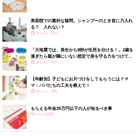
計画性がついてきます。
先回り育児は将来をダメにする？子ども
を伸ばす見守り方
美容院での素朴な疑問。シャンプーのとき首に力入れ
る？ 入れない？
自立を促すためにも「見守ったほうがいい」と
わかっていても、子どもが失敗しそうになった
赤ちゃん・育児
らついつい手を差し伸べてしまうのが親心。上
手な見守り方を、臨床心理士の塩崎尚美先生に
「大地震では、発生から8秒が生死を分ける！」2歳を
聞きました。
子どもが
3歳
以降になって、自分自身が困った場面に遭遇した際
過ぎたら親が隣にいない想定で身を守る力をつけて
に、子どもがどう行動するかで考える力が育っているかどうかが
【専門家】
赤ちゃん・育児
わかるそうです。ただ泣いている場合は、考える力が未熟なのか
もしれないとのこと。そういうときは年齢に関係なく“考える力
【年齢別】子どもにお片づけをしてもらうには？マ
を伸ばす！ 魔法の言葉かけはコレ”で紹介した3歳のかかわり方
マ・パパたちの工夫を教えて！
を参考に、「どうしたらいいかな？ ○○しようか？」「△△しよ
赤ちゃん・育児
うか？」と選択肢を与えて、そこから考えて選ばせるかかわり方
をしてみてほしいとのこと。考える力が育たない理由は、解決の
選択肢が思い浮かばないため“自分で考えられない”“行動に移せな
もらえる年金25万円以下の人が知るべき事
い”ということがあるそうなので、ママ・パパが選択肢を示し
PR(くらしの話題)
て、そこから自分で選んで行動に移す練習から始めてみるのがよ
さそうです。（取材・文／麻生珠恵、ひよこクラブ編集部）