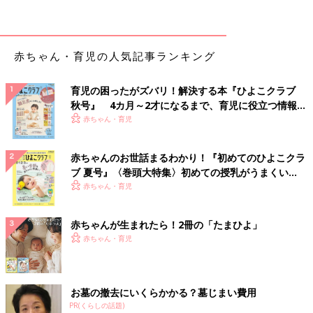
発達の段階に合わせて、考える力を育む言葉のかけ方は少しずつ
変わっていきます。ここでは、0～4歳でママ・パパが心がけた
い、言葉かけのポイントを紹介します。
赤ちゃん・育児の人気記事ランキング
★０～1歳代
感情の理解を促す言葉をかけよう
育児の困ったがズバリ！解決する本『ひよこクラブ
考える力の土台を作る時期。考える力を養う第一歩は、自分の感
秋号』 4カ月～2才になるまで、育児に役立つ情報が
情を理解することなので「眠くて、グズグズするね～」「おなか
いっぱい！
赤ちゃん・育児
がすいてイヤだね～」「暑くて、ベタベタして気持ち悪いね～」
など、なぜ不快なのかがわかる言葉かけをしましょう。こうした
赤ちゃんのお世話まるわかり！『初めてのひよこクラ
言葉かけがないと、子どもは“なぜグズグズするのか？”など不快
ブ 夏号』〈巻頭大特集〉初めての授乳がうまくい
な理由がわかりません。
く！ おっぱい・ミルクの基本と夏のトラブル 解決テ
赤ちゃん・育児
ク
★2歳代
赤ちゃんが生まれたら！2冊の「たまひよ」
失敗の原因を伝えて、次に生かせるように
赤ちゃん・育児
イヤイヤ期を迎えるころ。イヤイヤする原因の一つに「自分が思
ったよりうまくできなかった！」「うまくできると思ったのに失
敗した！」という感情があります。そういうときは、たとえばブ
ロック遊びが思うようにできない場合は、ママ・パパが一緒に手
お墓の撤去にいくらかかる？墓じまい費用
伝って「一緒にやったらできたね！」と伝えましょう。また転ん
PR(くらしの話題)