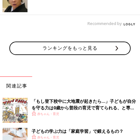
で泣いたときは「ママと手をつないで歩けば、転ばなかったね」
と伝えると、失敗の原因がわかり、次に生かすようになります。
★3歳代
Recommended by
ママ・パパが選択肢を与えて、自分で考える習慣を
どうしたらいいかを自分で考えさせる時期です。たとえば、公園
でブランコなどの順番を待つときは「お友だちが使っているか
ランキングをもっと見る
ら、先に滑り台で遊ぼうか？」「10数え終わったら貸してって言
ってみようか？」「少し順番を待ってみようか？」といくつか選
択肢を示し、その中から考えさせて。それを繰り返すことで、考
える習慣がつきます。
また、お友だちをたたいた場合などは「ごめんねって、一人で言
える？」「ママも一緒に行ってごめんねしようか？」と選択肢を
関連記事
示しながら、責任の取り方を教えることも必要です。
「もし登下校中に大地震が起きたら…」子どもが自分
★4歳代
を守る力は0歳から普段の育児で育てられる、と専門
先のことを考えることで、計画性を育んで
家が提言【年齢別に解説】
赤ちゃん・育児
先を予測する力がつく時期なので「明日は公園に行くけれど、何
時に起きようか？」「公園には、何を持って行く？」と楽しいこ
子どもの学ぶ力は「家庭学習」で鍛えるもの？
とを提案しながら、先のことを考えさせて。これを習慣にすると
赤ちゃん・育児