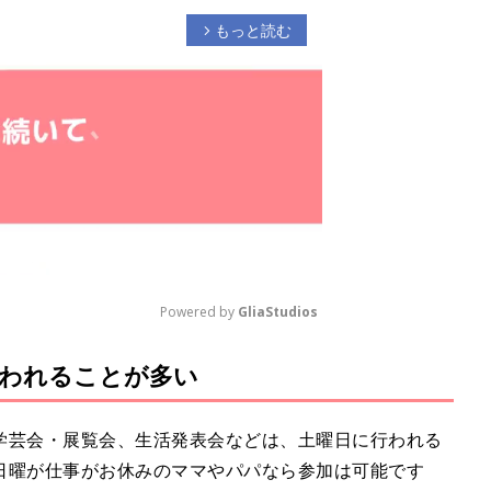
もっと読む
arrow_forward_ios
Powered by 
GliaStudios
われることが多い
M
u
t
学芸会・展覧会、生活発表会などは、土曜日に行われる
e
日曜が仕事がお休みのママやパパなら参加は可能です