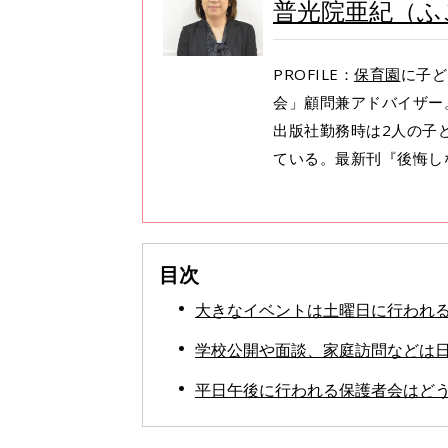
普光院亜紀（ふ
PROFILE：
保育園
に子ど
会」顧問兼アドバイザー
出版社勤務時は2人の子
ている。最新刊『後悔し
目次
大きなイベントは土曜日に行われ
学校公開や面談、家庭訪問などは
平日午後に行われる保護者会はど