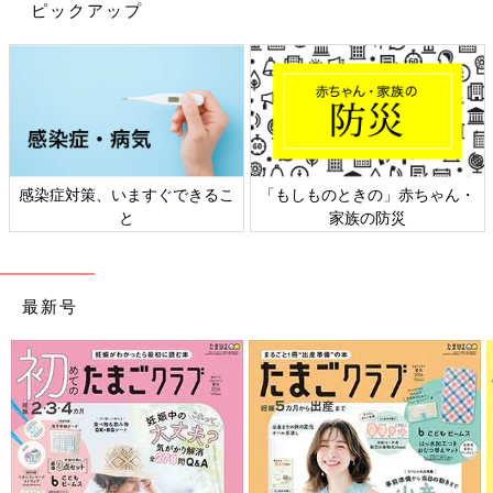
ピックアップ
など、家族の枠を越えてコミュニケーションが広がることも珍し
くありません。
感染症対策、いますぐできるこ
「もしものときの」赤ちゃん・
と
家族の防災
最新号
（ｃ）秡川寿美礼
「大きなダイニングテーブルを置いたら、近所に住むじいじとばあばだけでなく、
ママ友も頻繁に集まるように」