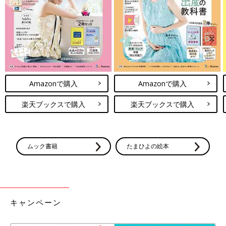
家族の行動やコミュニケーションを変える主要な家具の設置スペ
ースが確保できるかどうかも検討しておくと良いでしょう。
ポイントをまとめます。
１．転落事故防止の対策箇所が最小限で済む、段差の少ない間取
り。
２．開け放して使える続き部屋や、多目的に使える和室。
３．共用のデスクスペースや遊び場が設けられる広めのリビング
Amazonで購入
Amazonで購入
ダイニング
４．家族とつながるスペースと1人のスペースの両方が確保でき
楽天ブックスで購入
楽天ブックスで購入
る間取り。
５．朝日が入るちょっと広めの子ども部屋。
お引越しを考えているママは、以上5点を参考にしていただける
と、きっと役に立つでしょう。
ムック書籍
たまひよの絵本
関連：引っ越しの際はどうする？ 保育園の転園の際の手続き
●記事の内容は記事執筆当時の情報であり、現在と異なる場合が
あります。
キャンペーン