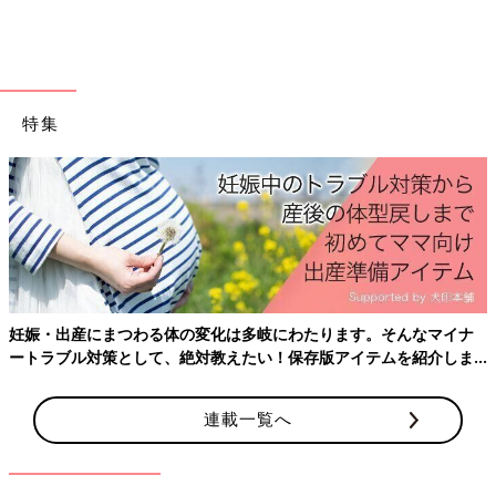
特集
（C)秡川寿美礼
「デスクと本棚を背中合わせに配置して仕切り、姉妹それぞれのスペースを作った
事例。それぞれの好みのカラーでコーディネート」
また、住まいの中に、目的に合った場所を作ってあげることで、
子どもの行動や生活スタイルが変わったり、コミュニケーション
妊娠・出産にまつわる体の変化は多岐にわたります。そんなマイナ
が変わったりした事例もたくさんあります。
ートラブル対策として、絶対教えたい！保存版アイテムを紹介しま
「
2歳
児でも使いやすい収納家具を用意してあげたら、自分で絵
す。
本やおもちゃを片付けるようになった。」
「姉妹ひとりひとりのデスクを用意してあげたらお気に入りの場
連載一覧へ
所になり、趣味や勉強に集中するようになった」
「8人用の大きなダイニングテーブルを設置したら、子どもの友
達やママ友、パパの飲み仲間など、人が集まる機会が増えた」