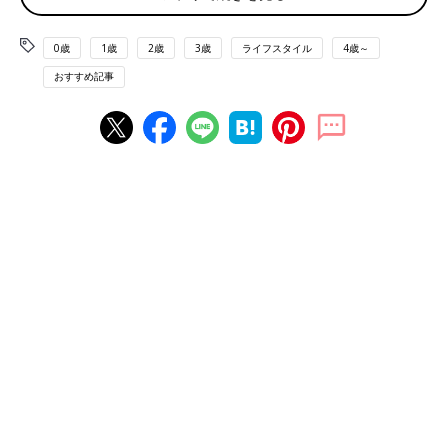
て、戸建ての場合は、高さ方向の設計の自由度が高いのが魅力で
す。2階建てはもちろん、ロフトや中2階を設けて収納スペースを
0歳
1歳
2歳
3歳
ライフスタイル
4歳～
確保したり、リビングの床を一段低くして、居心地の良いピット
おすすめ記事
リビング（ダウンフロア）にしたりといったことも可能です。
ただ、段差のできる箇所が増えれば、「落ちる」事故の危険性が
増えるのも事実。もちろん、転落防止対策を施すこともできます
が、乳幼児期を過ごす住まいは、段差箇所の少ない間取りのほう
が子育てしやすくおすすめです。
住まいでの事故を防ぐために重要なのは、子どもが1人で危険箇
所に近づけないようにすることです。柵などを設置するのが有効
ですが、工事を必要としない市販品を使う場合は、商品の設置条
件に合った造りなっているかどうかをあらかじめ確認しておきま
しょう。
子どもの成長に合わせて使いやすい間取り
乳幼児期から修学期に入るまでの間は、子どもの成長と共に、夫
婦の生活スタイルも部屋の使い方も変化します。そのため、生活
の変化に合わせて、部屋の使い方を変えられるか、各部屋に十分