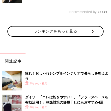
Recommended by
ランキングをもっと見る
（C)秡川寿美礼
「階段下にできたゆとりスペースを子どもの遊び場に。将来的に
はパパの書斎家具と入れ替える予定」
小学校低学年までは、個室を使わずに、ダイニングテーブルで勉
強するというお子さんも増えています。LDのゆとりスペースを
関連記事
遊び場から勉強スペースに変えるか、少し大きめのダイニングテ
ーブルや本棚などの収納家具を置ける、ダイニング広めの間取り
憧れ！おしゃれシンプルインテリアで暮らしを整えよ
もおすすめです。
う
子どもが個室を使うようになると、ベッド、デスク、本棚などの
赤ちゃん・育児
大型家具を置くため、主寝室より広い部屋が必要な場合がありま
す。また、体内リズムを整えて健康的な生活ができるよう、朝日
ダイソー「コレは乾きやすい！」「デッドスペースを
が入る方角の部屋を子ども部屋にあてることをおすすめします。
有効活用！」乾燥対策の部屋干しにもおすすめ4選
赤ちゃん・育児
コミュニケーションを取りやすい間取り