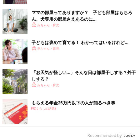
ママの部屋ってありますか？ 子ども部屋はもちろ
インテリアコーディネートの仕事で出会った仲の良いご家族の住
ん、犬専用の部屋さえあるのに…
まいの共通点をあげると、
赤ちゃん・育児
「部屋のドアは開けっ放し」
「ダイニングやリビングで勉強する」
子どもは褒めて育てる！ わかってはいるけれど…
「1つの部屋を兄弟や姉妹でシェアして使う」
赤ちゃん・育児
など、きっちり分けない部屋の使い方が特徴です。
一方で、部屋はシェアでも、子ども達のデスクや本棚、収納は1
人ずつ専用の物を用意してあげるという点も共通しています。子
「お天気が怪しい…」そんな日は部屋干しする？外干
どもといえども、さまざまなストレスにさらされている現代。家
しする？
族とつながるスペースと1人になれるスペースのバランスも重要
赤ちゃん・育児
なのかもしれません。
もらえる年金25万円以下の人が知るべき事
PR(くらしの話題)
Recommended by