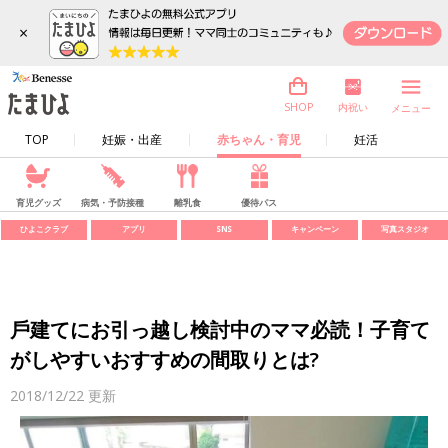
×
内祝い
SHOP
メニュー
TOP
妊娠・出産
赤ちゃん・育児
妊活
育児グッズ
病気・予防接種
離乳食
優待パス
ひよこクラブ
アプリ
SNS
キャンペーン
写真スタジオ
戶建てにお引っ越し検討中のママ必読！子育て
がしやすいおすすめの間取りとは?
2018/12/22
更新