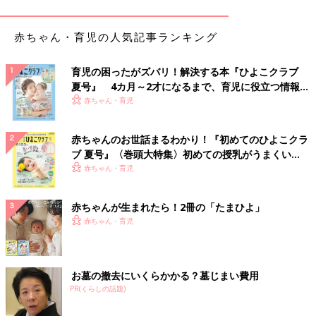
な広さがあるかどうかという点も間取り選びのポイントになりま
す。
例えば、乳児期は
授乳
や夜泣きなどのため、赤ちゃんとママが寝
赤ちゃん・育児の人気記事ランキング
る部屋と、パパの寝室を分けるケースがあります。その場合は将
来の子ども部屋を母子の寝室にあてるか、来客用の和室があれ
育児の困ったがズバリ！解決する本『ひよこクラブ
ば、そこを寝室として使えます。
夏号』 4カ月～2才になるまで、育児に役立つ情報が
子どもが少し大きくなって1人遊びするようになると、家事をし
いっぱい！
赤ちゃん・育児
ながら様子を見られる範囲に、遊び場が必要になります。リビン
グダイニング（LD）にちょっとしたゆとりスペースのある間取
赤ちゃんのお世話まるわかり！『初めてのひよこクラ
りを選ぶか、前述の和室があれば、子どもの遊び場やお昼寝スペ
ブ 夏号』〈巻頭大特集〉初めての授乳がうまくい
ースとして使うこともできます。
く！ おっぱい・ミルクの基本と夏のトラブル 解決テ
赤ちゃん・育児
ク
赤ちゃんが生まれたら！2冊の「たまひよ」
赤ちゃん・育児
お墓の撤去にいくらかかる？墓じまい費用
PR(くらしの話題)