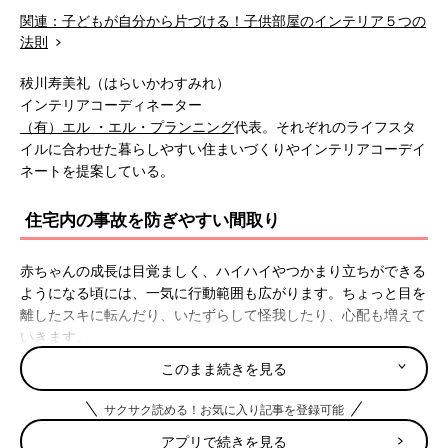
関連：子どもが自分から片づける！子供部屋のインテリア５つの
法則
秡川寿美礼（はらいかわすみれ）
インテリアコーディネーター
（有）エル ・エル・プランニング
代表。それぞれのライフスタ
イルに合わせた暮らしやすい住まいづくりやインテリアコーデイ
ネートを提案している。
住宅内の事故を防ぎやすい間取り
赤ちゃんの成長は目覚ましく、ハイハイやつかまり立ちができる
ようになる頃には、一気に行動範囲も広がります。ちょっと目を
離したスキに転んだり、いたずらして怪我したり、心配も増えて
いきます。
東京消防庁の調べによると、救急搬送された0〜5歳児の事故の7
このまま続きを見る
割が
住宅
内で起きているそう。特に多い「落ちる」「転ぶ」など
の事故では、防止対策の観点からの間取り選びも重要になりま
サクサク読める！お気に入り記事を登録可能
す。
アプリで続きを見る
基本的にワンフロアで設計されることの多いマンションと違っ