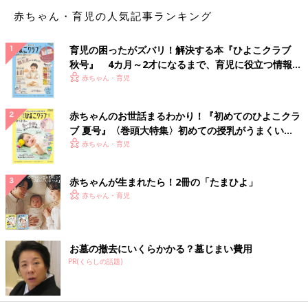
3人目の妊娠発覚に慌てつつ、在宅ワークで乗り切
赤ちゃん・育児の人気記事ランキング
る
育児の困ったがズバリ！解決する本『ひよこクラブ
初仕事の１ヶ月後、なんと3人目の妊娠発覚。慌ててしまいまし
秋号』 4カ月～2才になるまで、育児に役立つ情報が
たが、なんとか乗り切りました。また、身動きができなくなった
いっぱい！
赤ちゃん・育児
ので、在宅のみで可能な電話取材の仕事に切り替えました。
赤ちゃんのお世話まるわかり！『初めてのひよこクラ
ですが、一度走り出したら止まらなくなる性分だったこともあ
ブ 夏号』〈巻頭大特集〉初めての授乳がうまくい
り、3人目誕生の２ヶ月後にはライターの仕事を再開。ママ友や
く！ おっぱい・ミルクの基本と夏のトラブル 解決テ
赤ちゃん・育児
夫ばかりに頼るわけにもいかないので、一時託児サービスを利
ク
用。自治体のファミリー・サポートにも登録し利用しました。
赤ちゃんが生まれたら！2冊の「たまひよ」
3人目が生後4ヶ月の時から生協の機関誌編集の仕事を、まずは週
赤ちゃん・育児
１ペースから開始。子どもがまだ
０歳
、２歳、４歳だったのにも
関わらず採用してもらえたのは、やはり投稿がきっかけでした。
「いつも投稿してくれていた方よね、期待しているわ」と言って
お墓の撤去にいくらかかる？墓じまい費用
もらえました。
PR(くらしの話題)
生協、自治体の一時託児、幼稚園の延長保育利用で