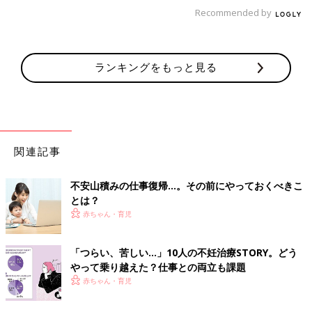
Recommended by
ちなみに、生協は子育てに理解のある団体で、編集会議のときに
は子ども同席可能でしたし、取材時には一時託児のサービスを受
けることができました。
ランキングをもっと見る
“組合員同士助け合い”という形での一時託児でしたが、保育スタ
ッフさんにはかなりお世話になりました。「その恩返しをした
い」という思いもあり、子どもたちが全員
幼稚園
に入園した後に
は、私も保育スタッフとして登録し、現在も続けています。ま
た、自治体のファミリー・サポート・センターも同様で、子ども
関連記事
たちが小学生になってからは、サポート提供会員となり、働くマ
マたちをサポートしています。
不安山積みの仕事復帰…。その前にやっておくべきこ
結局、ウチの子は全員保育園ではなく幼稚園に通いましたが、延
とは？
長保育で最大18時まで預かってもらえたので、それを上手に利用
赤ちゃん・育児
していました。
私の場合、続けざまに3人妊娠ということもあり、保育園に入れ
「つらい、苦しい…」10人の不妊治療STORY。どう
るという決断もタイミングもないまま一時託児を利用。子どもた
やって乗り越えた？仕事との両立も課題
ちの成長に合わせて、少しずつ仕事の量と幅を広げていく働き方
赤ちゃん・育児
を選択しました。在宅ワークにはそれなりの苦労もありました