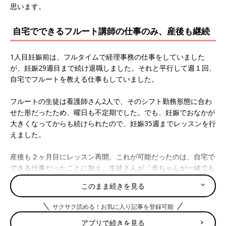
思います。
自宅でできるフルート講師の仕事のみ、産後も継続
1人目妊娠前は、フルタイムで経理事務の仕事をしていました
が、妊娠29週目まで続け退職しました。それと平行して週１回、
自宅でフルートを教える仕事もしていました。
フルートの生徒は看護師さん2人で、そのシフト勤務形態に合わ
せた形だったため、曜日も不定期でした。でも、妊娠でおなかが
大きくなってからも続けられたので、妊娠35週までレッスンを行
えました。
産後も２ヶ月目にレッスン再開。これが可能だったのは、自宅で
できる仕事だったことに加え、生徒さんが「赤ちゃんが一緒でも
大丈夫。むしろ嬉しい」と言ってくれたから。赤ちゃんもレッス
このまま続きを見る
ン中はご機嫌で、愛嬌をふりまきながらフルートの音色を楽しん
でくれていました。
サクサク読める！お気に入り記事を登録可能
アプリで続きを見る
単発の仕事日、子どもたちを預かってくれたママ友