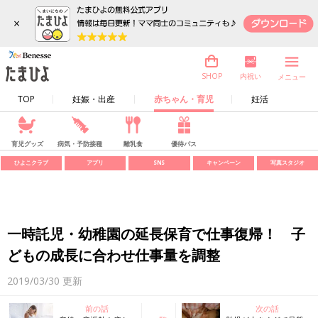
×
内祝い
SHOP
メニュー
TOP
妊娠・出産
赤ちゃん・育児
妊活
育児グッズ
病気・予防接種
離乳食
優待パス
ひよこクラブ
アプリ
SNS
キャンペーン
写真スタジオ
一時託児・幼稚園の延長保育で仕事復帰！ 子
どもの成長に合わせ仕事量を調整
2019/03/30
更新
前の話
次の話