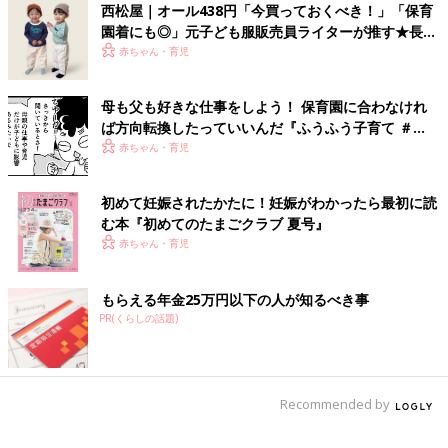
が、無理せず、子どもたちの成長を見守りながら過ごすことがで
西松屋｜オール438円「今買っておくべき！」「保育
きたのは、とても良かったなと思っています。現在はいくつかの
園着にも◎」元子ども服販売員ライターが推す★長袖
仕事を掛け持ちしていますが、そのひとつが、一時託児の保育サ
Tシャツ5選
赤ちゃん・育児
ポートです。「子育て中のママたちの活動の場を広げられるよう
に応援したい」との思いをこめて働き続けています。
母も父も好きな仕事をしよう！ 保育園に合わなけれ
■
その他のママライター体験談はこちら
ば方向転換したっていいんだ『ふうふう子育て ＃
61』
赤ちゃん・育児
[taremayu ＊ プロフィール]
2男1女、3児の母。24歳で結婚、初産は27歳、1人目妊娠当時は
楽器店で経理事務、フルート講師の仕事を掛け持ちしていた。妊
初めて妊娠されたかたに！妊娠がわかったら最初に読
娠29週目までフルタイムで働き、現在はフリーランスで講師、保
む本『初めてのたまごクラブ 夏号』
育サポートなどの仕事にも携わっている。
赤ちゃん・育児
■関連：仕事復帰を目指すママへ！ 基礎からはじめる再就職ガイ
ド
もらえる年金25万円以下の人が知るべき事
PR(くらしの話題)
※この記事は個人の体験記です。記事に掲載の画像はイメージで
す。
Recommended by
前の話
次の話
産後、産褥熱や痔な
一覧
胎児が大きすぎて骨盤
どのトラブルに遭
に入らない！？ 陣痛