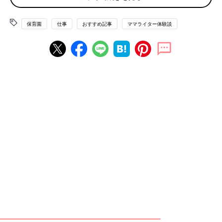
＆夫
保育園
仕事
おすすめ記事
ママライター体験談
2人目誕生後も、「子どもたちを
保育園
に預けて働こう」とまで
は考えていなかったこともあり、現状維持のまま在宅でできる仕
事を続けていました。
その中で、趣味と実益を兼ねての“投稿”を楽しんでいたところ、
地域のミニコミ誌投稿がきっかけでフルートの生徒が3人も増え
る、という思わぬ効果も。
さらに、育児誌や婦人誌への育児ネタ、家事・収納の工夫ネタな
どの読者投稿で取材を受けたとき、担当のライターさんと仲良く
なったことがきっかけで、紙面に登場する読者モデルのような仕
事が舞い込んできました。2人目が1歳5ヶ月のときでした。
地域のグルメ本の取材をすることになり、「2人の子どもたちの
預け先、どうしよう」となったとき、ママ友が「ウチで預かる
よ」と言ってくれたのです。また、土日の取材のときには、夫が
子どもたちの世話をしてくれました。