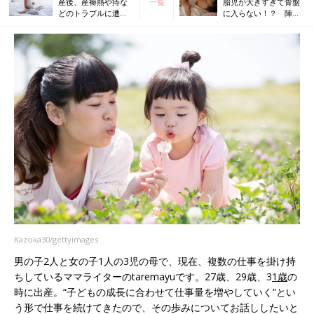
産後、産褥熱や痔な
一覧
胎児が大きすぎて骨盤
どのトラブルに遭
に入らない！？ 陣痛
遇。“ドーナツクッシ
に耐えたけど最後は帝
ョン”は強い味方！
王切開へ
Kazoka30/gettyimages
男の子2人と女の子1人の3児の母で、現在、複数の仕事を掛け持
ちしているママライターのtaremayuです。27歳、29歳、3
1歳
の
時に出産。“子どもの成長に合わせて仕事量を増やしていく”とい
う形で仕事を続けてきたので、その歩みについてお話ししたいと