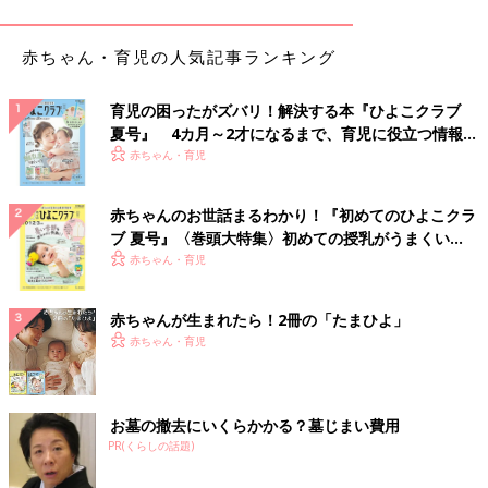
おっぱいが張って痛む
の不調」と、その解決策を知っておきましょ
う。
「おっぱいが出るようになると、乳腺が発達し、張って痛む人も
赤ちゃん・育児の人気記事ランキング
多いでしょう。
会陰切開
した場合は、しばらく傷の痛みが残るこ
とも。また、ホルモンのバランスの変化や、睡眠不足などによる
育児の困ったがズバリ！解決する本『ひよこクラブ
生活リズムの乱れ、慣れない赤ちゃんのお世話の負担などが原因
夏号』 4カ月～2才になるまで、育児に役立つ情報が
で、マタニティブルーズになることもあります」
いっぱい！
赤ちゃん・育児
誰も教えてくれなかった産後の4大痛み
赤ちゃんのお世話まるわかり！『初めてのひよこクラ
【子育てなめてました日記#２】
ブ 夏号』〈巻頭大特集〉初めての授乳がうまくい
ずっと、痛いのは出産だけかと思っていまし
く！ おっぱい・ミルクの基本と夏のトラブル 解決テ
赤ちゃん・育児
た。しかし産後も様々な痛みに悩まされること
ク
になり…
赤ちゃんが生まれたら！2冊の「たまひよ」
「なんだか産後のママってすっごく大変そう…」と憂鬱になって
赤ちゃん・育児
しまいますが、「ネガティブに感じないで！」と平田先生。
「赤ちゃんは2週間くらいすると表情が出てくるようになり、癒
やされることも多いはず。つらいことばかりではありません
お墓の撤去にいくらかかる？墓じまい費用
よ」。
PR(くらしの話題)
（取材・文／ひよこクラブ編集部）