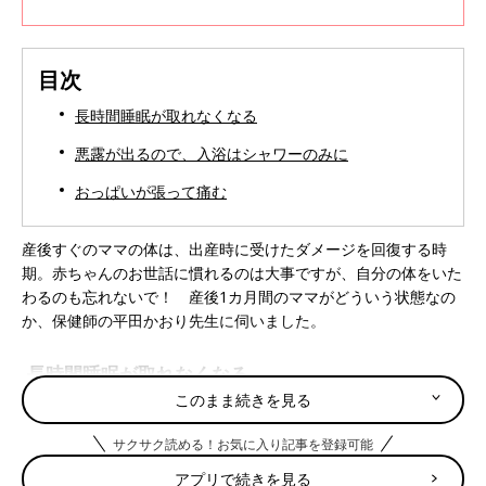
目次
長時間睡眠が取れなくなる
悪露が出るので、入浴はシャワーのみに
おっぱいが張って痛む
産後すぐのママの体は、出産時に受けたダメージを回復する時
期。赤ちゃんのお世話に慣れるのは大事ですが、自分の体をいた
わるのも忘れないで！ 産後1カ月間のママがどういう状態なの
か、保健師の平田かおり先生に伺いました。
長時間睡眠が取れなくなる
このまま続きを見る
「妊娠前とガラリと変わるのが、生活リズム。赤ちゃんは2～3時
サクサク読める！お気に入り記事を登録可能
間おきにおなかがすき、しょっちゅうおしっこやうんちをしま
す。それは昼夜を問わず…。約3時間おきの
授乳
と頻回のおむつ
アプリで続きを見る