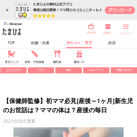
×
内祝い
SHOP
メニュー
TOP
妊娠・出産
赤ちゃん・育児
妊活
育児グッズ
病気・予防接種
離乳食
優待パス
ひよこクラブ
アプリ
SNS
キャンペーン
写真スタジオ
【保健師監修】初ママ必見[産後～1ヶ月]新生児
のお世話は？ママの体は？産後の毎日
2021/02/03
更新