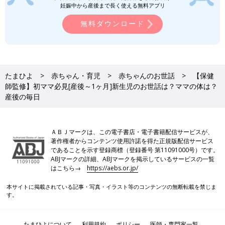
妊娠中から産後まで長く使える無料アプリ
無料ダウンロード
たまひよ
赤ちゃん・育児
赤ちゃんのお世話
【保健
師監修】初ママ必見[産後～1ヶ月]新生児のお世話は？ママの体は？
産後の毎日
ＡＢＪマークは、この電子書店・電子書籍配信サービスが、
著作権者からコンテンツ使用許諾を得た正規版配信サービス
であることを示す登録商標（登録番号 第11091000号）です。
ABJマークの詳細、ABJマークを掲示しているサービスの一覧
はこちら→
https://aebs.or.jp/
本サイトに掲載されている記事・写真・イラスト等のコンテンツの無断転載を禁じま
す。
たまひよについて
利用規約
ポリシー
医師・専門家一覧