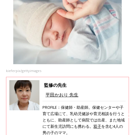
kieferpix/gettyimages
監修の先生
平田かおり 先生
PROFILE：保健師・助産師。保健センターや子
育て広場にて、乳幼児健診や育児相談を行うと
ともに、助産師として病院では出産、また地域
にて新生児訪問にも携わる。
双子
を含む4人の
男の子のママ。