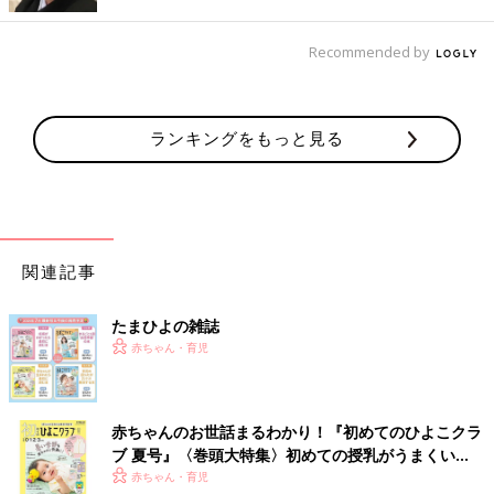
監修／平田かおり先生
Recommended by
初回公開日 2018/12/01
育児中におススメのアプリ
ランキングをもっと見る
アプリ「まいにちのたまひよ」
関連記事
たまひよの雑誌
赤ちゃん・育児
赤ちゃんのお世話まるわかり！『初めてのひよこクラ
ブ 夏号』〈巻頭大特集〉初めての授乳がうまくい
く！ おっぱい・ミルクの基本と夏のトラブル 解決テ
赤ちゃん・育児