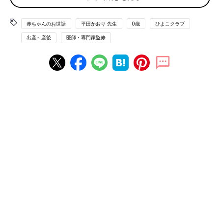
替えで、ママ自身の長時間睡眠が難しくなります。こまめな睡眠
が必要になり、1カ月近くは寝たり起きたりの繰り返しで1日が終
赤ちゃんのお世話
平田かおり 先生
0歳
ひよこクラブ
わることも多いです」（平田先生・以下同）
出産～産後
医師・専門家監修
悪露が出るので、入浴はシャワーのみに
「ママの体が回復し、赤ちゃんが外界に適応できるようになる1
カ月健診までは、外出を控えます。ですから、買い物はパパやサ
ポートしてくれる人に頼むか、ネットスーパーなどを利用するこ
とに。また、悪露が2週間くらい続き、生理用ナプキンをつけた
生活になります。細菌感染を防ぐため、1カ月健診でOKが出るま
では湯船には入らず、シャワーのみですごします」
【保健師監修】[産後100日]先輩ママが
感じた体の不調・つらかったことの1位
は？
妊娠中は「お産がゴール」だと思いがち。実は
「産後のほうが大変」と感じるママの方が。お
産は体力勝負だから、産後すぐのママの体は疲
労困憊。ここをうまく乗りきるために、妊娠中
の今から、「産後100日でつらかったママの体