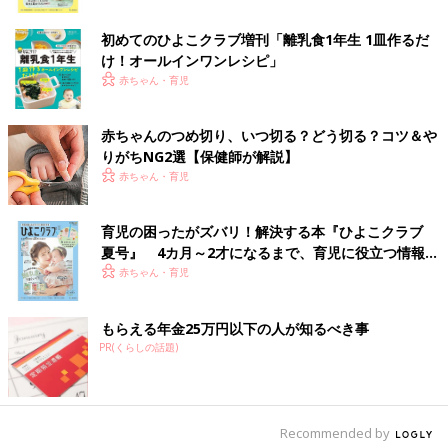
ク
妊娠日数・生後日数に合わせて専門家のアドバイスを毎日お届
初めてのひよこクラブ増刊「離乳食1年生 1皿作るだ
け。同じ出産月のママ同士で情報交換したり、励ましあったりで
け！オールインワン​レシピ」
きる「ルーム」や、写真だけでは伝わらない”できごと”を簡単に
赤ちゃん・育児
記録できる「成長きろく」も大人気！
ダウンロード（無料）
赤ちゃんのつめ切り、いつ切る？どう切る？コツ＆や
りがちNG2選【保健師が解説】
育児中におススメの本
赤ちゃん・育児
最新! 初めての育児新百科 (ベネッセ・ムック たまひよブッ
育児の困ったがズバリ！解決する本『ひよこクラブ
クス たまひよ新百科シリーズ)
夏号』 4カ月～2才になるまで、育児に役立つ情報が
大人気「新百科シリーズ」の「育児新百科」がリニューアル！
いっぱい！
赤ちゃん・育児
新生児から
3歳
まで、月齢別に毎日の赤ちゃんの成長の様子とマ
マ＆パパができることを徹底紹介。
もらえる年金25万円以下の人が知るべき事
PR(くらしの話題)
毎日のお世話を基本からていねいに解説。
新生児期からのお世話も写真でよくわかる！ 月齢別に、体・心
の成長とかかわりかたを掲載。
ワンオペおふろの手順など、ママ・パパの「困った！」を具体的
Recommended by
なテクで解決。