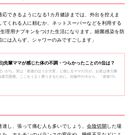
適応できるようになる1カ月健診までは、外出を控えま
してくれる人に頼むか、ネットスーパーなどを利用する
、生理用ナプキンをつけた生活になります。細菌感染を防
船には入らず、シャワーのみですごします」
0日]先輩ママが感じた体の不調・つらかったことの1位は？
思いがち。実は「産後のほうが大変」と感じるママの方が。お産は体力勝
は疲労困憊。ここをうまく乗りきるために、妊娠中の今から、「産後100
」と、その解決策を知っておきましょう。
発達し、張って痛む人も多いでしょう。
会陰切開
した場
また、ホルモンのバランスの変化や、睡眠不足などによ