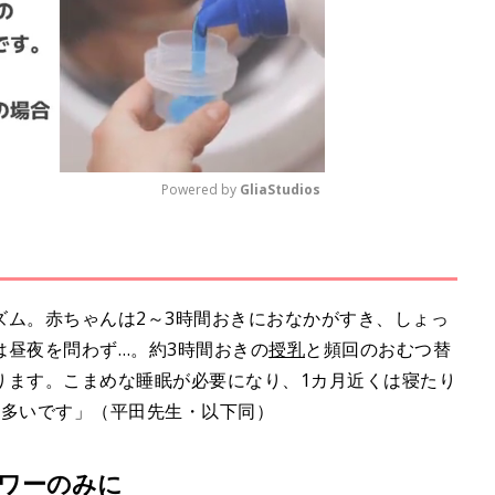
Powered by 
GliaStudios
M
u
t
ズム。赤ちゃんは2～3時間おきにおなかがすき、しょっ
e
は昼夜を問わず…。約3時間おきの
授乳
と頻回のおむつ替
ります。こまめな睡眠が必要になり、1カ月近くは寝たり
も多いです」（平田先生・以下同）
ワーのみに