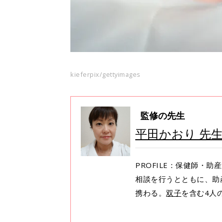
kieferpix/gettyimages
監修の先生
平田かおり 先
PROFILE：保健師・
相談を行うとともに、助
携わる。
双子
を含む4人