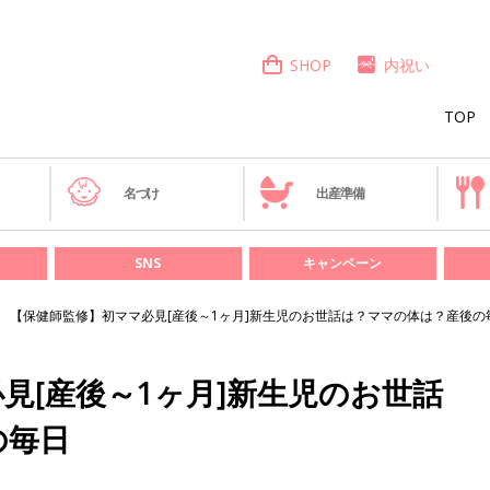
SHOP
内祝い
TOP
き
名づけ
出産準備
SNS
キャンペーン
【保健師監修】初ママ必見[産後～1ヶ月]新生児のお世話は？ママの体は？産後の
見[産後～1ヶ月]新生児のお世話
の毎日