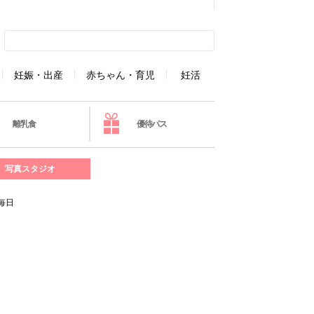
妊娠・出産
赤ちゃん・育児
妊活
離乳食
優待パス
写真スタジオ
毎日