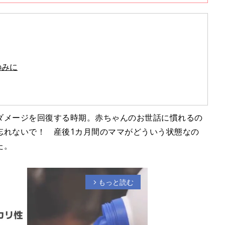
のみに
ダメージを回復する時期。赤ちゃんのお世話に慣れるの
忘れないで！ 産後1カ月間のママがどういう状態なの
た。
もっと読む
arrow_forward_ios