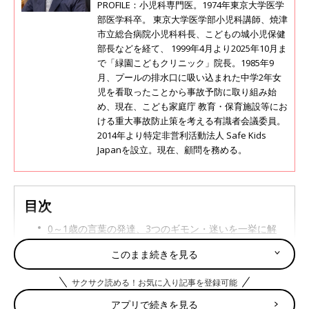
PROFILE：小児科専門医。1974年東京大学医学
部医学科卒。 東京大学医学部小児科講師、焼津
市立総合病院小児科科長、こどもの城小児保健
部長などを経て、 1999年4月より2025年10月ま
で「緑園こどもクリニック」院長。1985年9
月、プールの排水口に吸い込まれた中学2年女
児を看取ったことから事故予防に取り組み始
め、現在、こども家庭庁 教育・保育施設等にお
ける重大事故防止策を考える有識者会議委員。
2014年より特定非営利活動法人 Safe Kids
Japanを設立。現在、顧問を務める。
目次
0～1歳の言葉の発達、3つのギモン・迷いを一挙に解
決！
このまま続きを見る
サクサク読める！お気に入り記事を登録可能
0～1歳の言葉の発達、3つのギモン・迷いを一挙に
アプリで続きを見る
解決！