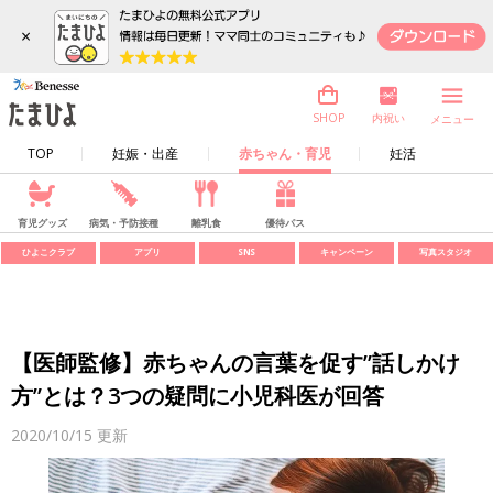
×
内祝い
SHOP
メニュー
TOP
妊娠・出産
赤ちゃん・育児
妊活
育児グッズ
病気・予防接種
離乳食
優待パス
ひよこクラブ
アプリ
SNS
キャンペーン
写真スタジオ
【医師監修】赤ちゃんの言葉を促す”話しかけ
方”とは？3つの疑問に小児科医が回答
2020/10/15
更新