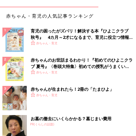
赤ちゃんは、ママの声や口元を見てまねしようとします。赤ちゃ
んに顔を近づけ、目を合わせて、積極的に話しかけてみてくださ
赤ちゃん・育児の人気記事ランキング
い。「アー」「クー」と赤ちゃんが出す声にあわせて、ママも
「アー」「クー」と応えてあげましょう。
育児の困ったがズバリ！解決する本『ひよこクラブ
秋号』 4カ月～2才になるまで、育児に役立つ情報が
Ｑ３：話しかけるほかに言葉を伸ばすかかわり方はありま
いっぱい！
赤ちゃん・育児
すか？（6ヶ月）
Ａ 楽しい遊びをしながら言葉をかけてみて
赤ちゃんのお世話まるわかり！『初めてのひよこクラ
ブ 夏号』〈巻頭大特集〉初めての授乳がうまくい
赤ちゃんが楽しい気持ちになっているとき、スキンシップや体を
く！ おっぱい・ミルクの基本と夏のトラブル 解決テ
赤ちゃん・育児
使った遊びをしているときは、言葉が届きやすいもの。赤ちゃん
ク
の声をまねて「アー」「クー」と言ったり、「楽しいね」と声を
赤ちゃんが生まれたら！2冊の「たまひよ」
かけて。ママの声を聞きながら声の出し方を学び、「マママ」
赤ちゃん・育児
「ダダダ」という同じ音が反復する喃語（なんご）を話すように
なります。
【専門家監修】【月齢別遊び・０～１カ
お墓の撤去にいくらかかる？墓じまい費用
PR(くらしの話題)
月ごろ】 たくさん語りかけながら、いっ
ぱい触れてスキンシップ遊びを
０～１カ月ごろの赤ちゃんとの遊び、スキンシ