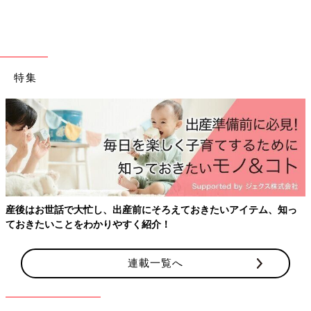
最新! 初めての育児新百科 (ベネッセ・ムック たまひよブッ
クス たまひよ新百科シリーズ)
大人気「新百科シリーズ」の「育児新百科」がリニューアル！
新生児から
3歳
まで、月齢別に毎日の赤ちゃんの成長の様子とマ
特集
マ＆パパができることを徹底紹介。
毎日のお世話を基本からていねいに解説。
新生児期からのお世話も写真でよくわかる！ 月齢別に、体・心
の成長とかかわりかたを掲載。
ワンオペおふろの手順など、ママ・パパの「困った！」を具体的
なテクで解決。
予防接種や乳幼児健診、事故・けがの予防と対策、病気の受診の
目安などもわかりやすく紹介しています。
産後はお世話で大忙し、出産前にそろえておきたいアイテム、知っ
切り取って使える、「赤ちゃんの月齢別 発育・発達見通し表」
ておきたいことをわかりやすく紹介！
つき。
連載一覧へ