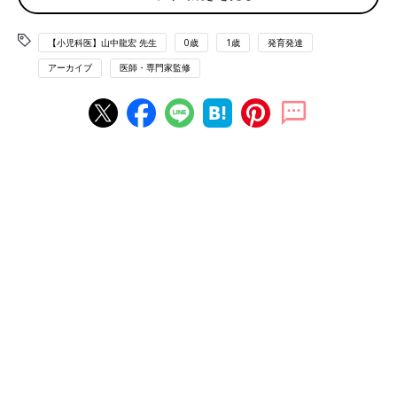
会話ができない赤ちゃんへの「話しかけ方」など、言葉を促すか
【小児科医】山中龍宏 先生
0歳
1歳
発育発達
かわり方に関する質問が多く寄せられました。
アーカイブ
医師・専門家監修
Ｑ１：まだ言葉を理解していない赤ちゃんに、何を話しか
ければいい？（2ヶ月）
Ａ 赤ちゃんをよく見て、気持ちを想像してみて
首すわり前だと、なかなか赤ちゃんと視線が合いにくいもの。で
も、首をしっかり支えて抱っこをし、様子をよく見ながら、赤ち
ゃんの気持ちを想像してみて。「気持ちいいね」「眠いのか
な？」などと、自然に言葉が出てくるようになるでしょう。
Ｑ２：「アー」「クー」などの声を出しているとき、どう
すればいい？（3ヶ月）
Ａ 赤ちゃんと目を合わせ、積極的に話しかけて