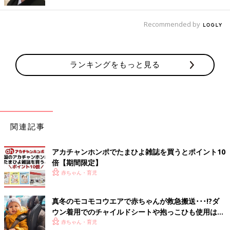
ップの方法を紹介します。赤ちゃんの成長の様
子に合わせた遊びを相模女子大学学芸学部子ど
も教育学科・准教授の金元あゆみ先生に教えて
Recommended by
もらいました。
赤ちゃんはおなかの中にいたころからママの声を聞き、その声に
安心するといわれています。だから、ママの声が大好き。まだ、
言葉はわからなくても、たくさん話しかけてあげることで、赤ち
ランキングをもっと見る
ゃんの気持ちが落ち着きます。普段のお世話などでもたくさんコ
ミュニケーションをとって、言葉の発達が促がせるといいです
ね。（文／ひよこクラブ編集部）
■参考：
「いつでもどこでもHAPPY育児生活ガイドBOOK」
（ベ
関連記事
ネッセコーポレーション刊）
監修／【小児科医】山中龍宏 先生
アカチャンホンポでたまひよ雑誌を買うとポイント10
倍【期間限定】
初回公開日 2018/12/09
赤ちゃん・育児
育児中におススメのアプリ
真冬のモコモコウエアで赤ちゃんが救急搬送･･･!?ダ
アプリ「まいにちのたまひよ」
ウン着用でのチャイルドシートや抱っこひも使用は危
険【小児科医】
赤ちゃん・育児