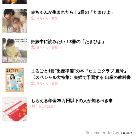
赤ちゃんが生まれたら！2冊の「たまひよ」
赤ちゃん・育児
妊娠中に読みたい！3冊の「たまひよ」
赤ちゃん・育児
まるごと1冊“出産準備”の本『たまごクラブ 夏号』
〈スペシャル大特集〉夫婦で予習する 出産の教科書
妊娠日数・生後日数に合わせて専門家のアドバイスを毎日お届
赤ちゃん・育児
け。同じ出産月のママ同士で情報交換したり、励ましあったりで
きる「ルーム」や、写真だけでは伝わらない”できごと”を簡単に
もらえる年金25万円以下の人が知るべき事
記録できる「成長きろく」も大人気！
PR(くらしの話題)
ダウンロード（無料）
育児中におススメの本
Recommended by