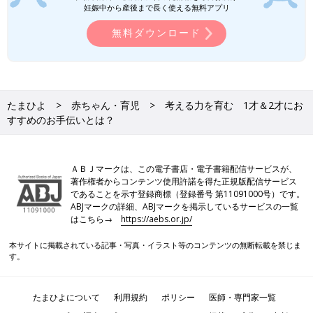
妊娠中から産後まで長く使える無料アプリ
無料ダウンロード
たまひよ
赤ちゃん・育児
考える力を育む 1才＆2才にお
すすめのお手伝いとは？
ＡＢＪマークは、この電子書店・電子書籍配信サービスが、
著作権者からコンテンツ使用許諾を得た正規版配信サービス
であることを示す登録商標（登録番号 第11091000号）です。
ABJマークの詳細、ABJマークを掲示しているサービスの一覧
はこちら→
https://aebs.or.jp/
本サイトに掲載されている記事・写真・イラスト等のコンテンツの無断転載を禁じま
す。
たまひよについて
利用規約
ポリシー
医師・専門家一覧