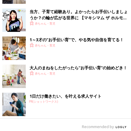
かけて、水筒やタオルなどを一緒に用意して、子どものリュック
サックなどに一緒に入れましょう。「公園で遊べる！」という楽
当方、子育て経験あり。よかったらお手伝いしましょ
しみがあれば、率先して手伝ってくれるはず。
うか？の輪が広がる世界に 【マキシマム ザ ホルモ
関連：子どもの生活習慣、3歳までに身につけたほうがいい理由
ン・ナヲさん】
赤ちゃん・育児
とは？
1～3才の“お手伝い育”で、やる気や自信を育てる！
1才代前半は、まだできることが少ないうえ、集中してお手伝い
赤ちゃん・育児
するのが難しい時期。しかし1才代後半になると、「ごみポイし
ようね」「テーブルふきふき」など、擬音語を使った言葉かけを
すると、何のお手伝いをするのか少しずつイメージできるように
なります。また2才代になると、手先も器用になってくるので、
大人のまねをしたがったら“お手伝い育”の始めどき！
お手伝いのバリエーションもアップ！ 「どうやったらきれいに
赤ちゃん・育児
できるかな？」など、子どもが考えて行動できるような声かけを
するのもおすすめ。子どももずっと同じお手伝いだと飽きてしま
うので、成長を見極めながら、できることを増やしていきましょ
1日だけ働きたい、を叶える求人サイト
う。それが子どもの成長につながります。（取材・文／麻生珠
PR(ショットワークス)
恵、ひよこクラブ編集部）
参考／「1才2才のひよこクラブ2018年夏秋号」「子どもの生き
Recommended by