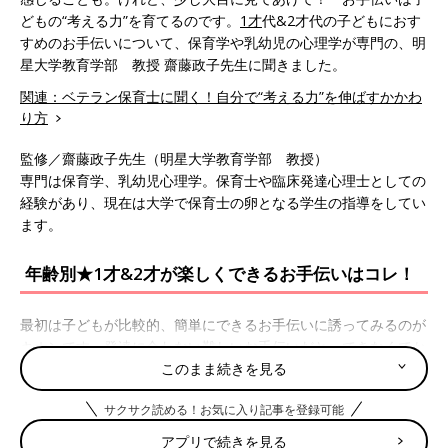
どもの“考える力”を育てるのです。
1才
代&2才代の子どもにおす
すめのお手伝いについて、保育学や乳幼児の心理学が専門の、明
星大学教育学部 教授 齋藤政子先生に聞きました。
関連：ベテラン保育士に聞く！自分で“考える力”を伸ばすかかわ
り方
監修／齋藤政子先生（明星大学教育学部 教授）
専門は保育学、乳幼児心理学。保育士や臨床発達心理士としての
経験があり、現在は大学で保育士の卵となる学生の指導をしてい
ます。
年齢別★1才&2才が楽しくできるお手伝いはコレ！
最初は子どもが比較的、簡単にできるお手伝いに誘ってみるのが
キホンです。発達に合わない難しいお手伝いだと、できなくてか
んしゃくを起こしたり、いじけたりして自信をなくす子も…。1
このまま続きを見る
才・2才の年齢別に、おすすめのお手伝いを紹介します。
サクサク読める！お気に入り記事を登録可能
1才代前半なら？
アプリで続きを見る