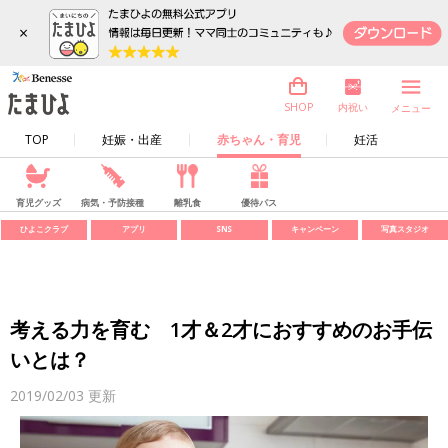
×
内祝い
SHOP
メニュー
TOP
妊娠・出産
赤ちゃん・育児
妊活
育児グッズ
病気・予防接種
離乳食
優待パス
ひよこクラブ
アプリ
SNS
キャンペーン
写真スタジオ
考える力を育む 1才＆2才におすすめのお手伝
いとは？
2019/02/03
更新