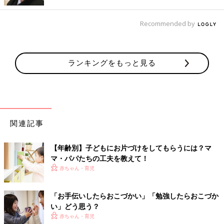
2才代なら？
Recommended by
ちょっとだけ大人の戦力になるお手伝いができます
[食器を片づける]
自分が食べた食器をキッチンに運ぶことができるように。食器を
ランキングをもっと見る
受け取ったときは、必ず笑顔で「ありがとう」と伝えて。
[洗濯物たたみ]
ハンドタオルなど小さなものはたためます。最初は、ママ・パパ
がたたむ手順を見せながら教えましょう。
関連記事
[窓をふきふき]
【年齢別】子どもにお片づけをしてもらうには？マ
子どもがふきやすいように小さなぞうきんを用意。子どもは内
マ・パパたちの工夫を教えて！
側、ママ・パパは外側と、窓を挟んで向かい合ってふくと楽しさ
赤ちゃん・育児
倍増。
[お出かけの準備]
「お手伝いしたらおこづかい」「勉強したらおこづか
「○○くん、公園行こうね！」と声をかけながら、親子で一緒にお
い」どう思う？
出かけの準備を。「お出かけに持って行くものは何かな？」と声
赤ちゃん・育児