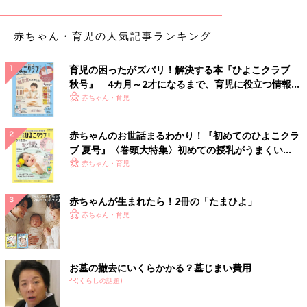
［テーブルふきふき］
赤ちゃん・育児の人気記事ランキング
1才代後半になったら、1人でテーブルもふけるように。ただし完
璧ではないので、ママ・パパも一緒にふいてあげて。
育児の困ったがズバリ！解決する本『ひよこクラブ
［野菜ちぎり＆粉こねこね］
秋号』 4カ月～2才になるまで、育児に役立つ情報が
いっぱい！
新聞紙を破って遊ぶ要領で、レタスなどの葉もの野菜ならばちぎ
赤ちゃん・育児
れます。小麦粉などは、ある程度までママ・パパが粉をまとめる
と、粘土遊びの感覚でこねこねします。
赤ちゃんのお世話まるわかり！『初めてのひよこクラ
ブ 夏号』〈巻頭大特集〉初めての授乳がうまくい
[コロコロとお掃除]
く！ おっぱい・ミルクの基本と夏のトラブル 解決テ
赤ちゃん・育児
粘着式クリーナーに興味を示す子は多いもの。「ここをコロコロ
ク
して」と掃除してほしい場所を指さしたりすると、喜んで掃除し
赤ちゃんが生まれたら！2冊の「たまひよ」
ます。
赤ちゃん・育児
[植木の水やり]
子ども用のじょうろを用意するのがポイント！「○○ちゃん、お花
にジャーして。お花喜ぶよ」と言葉をかけると、やる気もアップ
お墓の撤去にいくらかかる？墓じまい費用
します。
PR(くらしの話題)