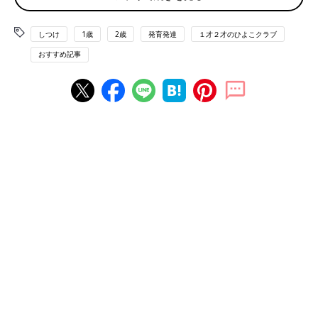
１つだけ、シンプルなお手伝いに誘って
しつけ
1歳
2歳
発育発達
１才２才のひよこクラブ
おすすめ記事
［おもちゃ箱へナイナイ］
子どもにおもちゃを手渡しながら、「おもちゃ、箱にナイナイし
ようね」と言って、親子で一緒に片づけて。口の広いボックスだ
と、1才代でも上手にしまえます。
［紙おむつ、取ってきて！］
紙おむつを置いている場所は、子どもが覚えやすい場所の１つ。
あんよが安定したら「おもつ、取ってきて」とお願いしても。
[おむつをごみ箱へ]
子どもは、普段からママ・パパがごみを捨てる姿をよく見ている
もの。おむつ替えのあと「ごみ箱にポイしてきて」と伝えると、
ママ・パパのまねをして捨ててくれます。
1才代後半なら？
同じ動作を繰り返す、お手伝いができるように