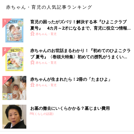
以外はなるべく見守りましょう。ただしママが赤ちゃんと離れす
赤ちゃん・育児の人気記事ランキング
ぎると、いざというとき動きを止められないので、ほどよい距離
を保ってください」
育児の困ったがズバリ！解決する本『ひよこクラブ
夏号』 4カ月～2才になるまで、育児に役立つ情報が
よかれと思ってかまっちゃうシーン
いっぱい！
赤ちゃん・育児
間違ったことを正してあげたい、つらそうな状況から救ってあげ
赤ちゃんのお世話まるわかり！『初めてのひよこクラ
たいと思って、ついかまってしまうことも、よくありますね。そ
ブ 夏号』〈巻頭大特集〉初めての授乳がうまくい
んなシーンの見守り方を見ていきましょう。
く！ おっぱい・ミルクの基本と夏のトラブル 解決テ
赤ちゃん・育児
ク
＜あるあるシーン４＞グズグズしたらすぐにおっぱいをあ
赤ちゃんが生まれたら！2冊の「たまひよ」
げてしまいます
赤ちゃん・育児
＜塩崎先生からアドバイス＞
抱っこで落ち着かせたり好きな遊びに誘ってみて
お墓の撤去にいくらかかる？墓じまい費用
PR(くらしの話題)
「おっぱいを吸うと赤ちゃんは安心して落ち着くので、ママもラ
クチンですよね。けれど、それでは自分で自分の気持ちをコント
ロールする力が身につきません。抱っこで落ち着かせたり、好き