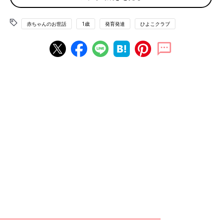
＜あるあるシーン２＞ママの姿が見えなくなると大泣きす
るので、すぐ抱っこします
赤ちゃんのお世話
1歳
発育発達
ひよこクラブ
＜塩崎先生からアドバイス＞
不安にならないよう安全なおもちゃを用意
「ママがすぐにかけつけなくても、赤ちゃんから求めてきます。
そのときは抱っこを。ママから離れられない子は、前向きに抱っ
こしてまわりを見せると、外の世界に興味を持つようになりま
す。ママがそばを離れるときは、不安にならないよう、安全なお
もちゃを用意して」
＜あるあるシーン３＞お友だちの顔を触ろうとするので、
ずっとついて回ってしまいます
＜塩崎先生からアドバイス＞
触ろうとしてもしばらく様子をみて
「目をつついてしまいそうになるなど危険を感じたときや、お友
だちが泣いてしまったときはママが中に入って止めますが、それ