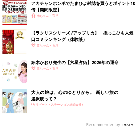
アカチャンホンポでたまひよ雑誌を買うとポイント10
倍【期間限定】
「自由な発想を促すためにも、まずは好きなように遊ばせてあげ
赤ちゃん・育児
て。最初は間違った遊び方をしていても、自然に正しい遊び方に
到達することも。ただし、困っているときに助けたり、ある程度
遊んだあとに新しい遊び方を提案するのはOKです」
【ラクリスシリーズ /アップリカ】 抱っこひも人気
口コミランキング（体験談）
関連：これって[過干渉育児]かも?! 9ヶ月から見直したいママ・パ
赤ちゃん・育児
パのあるある行動３
赤ちゃんがいとおしいばっかりに、ついつい手を出してしまいが
細木かおり先生の【六星占術】2026年の運命
ちですが、見守ってあげることは、赤ちゃんの力を伸ばすことに
赤ちゃん・育児
なるのだそう。「赤ちゃんの成長する力を信じて、ちょっと助け
るくらいがいい」と塩崎先生。ママが見守ってくれているからこ
そ、赤ちゃんはチャレンジできるのだそうですよ。（取材・文／
大人の旅は、心のゆとりから。 新しい旅の
ひよこクラブ編集部）
選択肢って？
PR(リゾート・ステーション株式会社)
■監修：塩崎尚美先生
日本女子大学人間社会学部心理学科教授。臨床心理士。専門は、
発達臨床心理学、乳幼児からの親子関係、子育て支援。一男一女
Recommended by
のママでもあります。