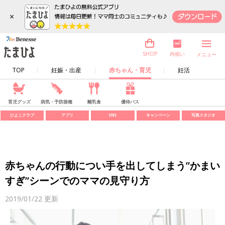
×
内祝い
SHOP
メニュー
TOP
妊娠・出産
赤ちゃん・育児
妊活
育児グッズ
病気・予防接種
離乳食
優待パス
ひよこクラブ
アプリ
SNS
キャンペーン
写真スタジオ
赤ちゃんの行動につい手を出してしまう”かまい
すぎ”シーンでのママの見守り方
2019/01/22
更新