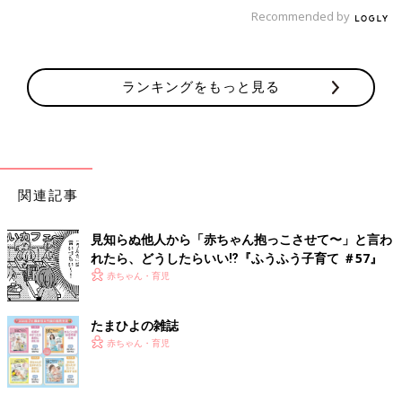
な遊びに誘ったりして、おっぱいに頼りすぎない工夫をしましょ
Recommended by
う」
＜あるあるシーン５＞自分で食べさせると汚れるので食事
ランキングをもっと見る
途中に手や口元をふいてしまいます
＜塩崎先生からアドバイス＞
ごちそうさまをしてからふきましょう
「食事中は指先を使う力、意欲的に取り組む力を伸ばす時間。汚
関連記事
れたらその都度手をふくことで、赤ちゃんが食事に集中できなく
なります。あまりにも汚れがひどいようなら途中でふいても構い
見知らぬ他人から「赤ちゃん抱っこさせて〜」と言わ
ませんが、ある程度は自由に触らせて。ごちそうさまをしてから
れたら、どうしたらいい⁉︎『ふうふう子育て ＃57』
ふくのがいいでしょう」
赤ちゃん・育児
＜あるあるシーン６＞おもちゃを間違って使っているので
たまひよの雑誌
正しい遊び方を教えています
赤ちゃん・育児
＜塩崎先生からアドバイス＞
まずは好きなように遊ばせて、それから教えましょう