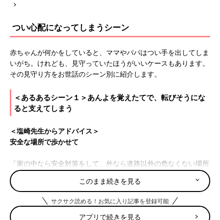
つい心配になってしまうシーン
赤ちゃんが何かをしていると、ママやパパはつい手を出してしま
いがち。けれども、見守っていたほうがいいケースもあります。
その見守り方をお世話のシーン別に紹介します。
＜あるあるシーン１＞あんよを覚えたてで、転びそうにな
ると支えてしまう
＜塩崎先生からアドバイス＞
安全な場所で歩かせて
「家の中なら安全対策をして、外なら道路以外の危なくない場所
で、なるべく自由に歩かせてみてください。転ぶことも、起き上
このまま続きを見る
がることも大切な経験。ママは手を出す前に少し待ってみましょ
う。『転んじゃったね。立っちできるかな？』などと声をかけ、
サクサク読める！お気に入り記事を登録可能
応援してあげてください」
アプリで続きを見る