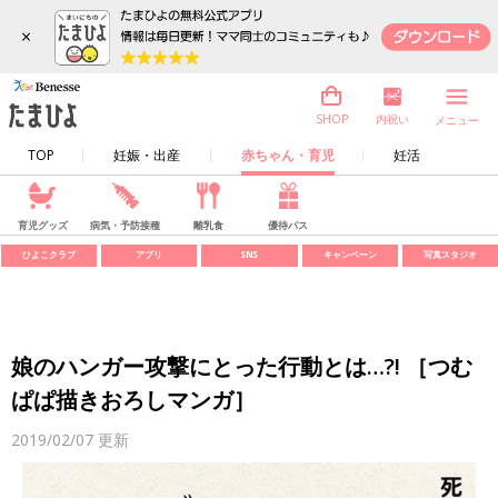
×
内祝い
SHOP
メニュー
TOP
妊娠・出産
赤ちゃん・育児
妊活
育児グッズ
病気・予防接種
離乳食
優待パス
ひよこクラブ
アプリ
SNS
キャンペーン
写真スタジオ
娘のハンガー攻撃にとった行動とは…?! ［つむ
ぱぱ描きおろしマンガ］
2019/02/07
更新