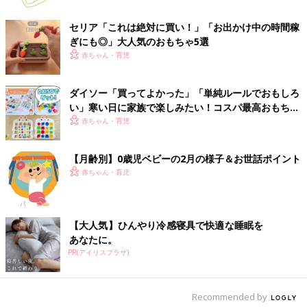
セリア「これは絶対に買い！」「お出かけ中の時間稼
ぎにも◎」大人気のおもちゃ5選
赤ちゃん・育児
ダイソー「買ってよかった」「単純ルールでおもしろ
い」寒い日に家族で楽しみたい！コスパ最高おもちゃ
4選
赤ちゃん・育児
【月齢別】0歳児ベビーの2月の様子＆お世話ポイント
赤ちゃん・育児
【大人気】ひんやり冷感寝具で快適な睡眠を
あなたに。
PR(アイリスプラザ)
Recommended by