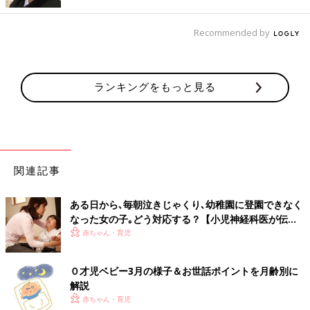
Recommended by
ランキングをもっと見る
関連記事
ある日から､毎朝泣きじゃくり､幼稚園に登園できなく
なった女の子｡どう対応する？【小児神経科医が伝え
る〜親子のゆくり〜】
赤ちゃん・育児
０才児ベビー3月の様子＆お世話ポイントを月齢別に
解説
赤ちゃん・育児