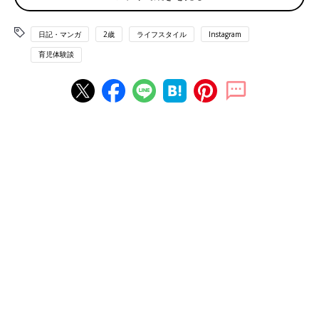
しくもあり、少し寂しい気持ちになります。
日記・マンガ
2歳
ライフスタイル
Instagram
人見知りもせず、元気で活発な女の子にすくすくと育っています
育児体験談
が、つむぎはたまに度が過ぎることがあり、幼稚園に入園してか
ら、おもちゃなどで友だちを傷つけたりしないか、心配なところ
ではあります。
入園までに、しっかりそのことはしつけておかなくては…と。
先日も遊んでいる最中、ハンガーを使って、ママを攻撃していま
した。
妻も、つむぎに「人を傷つけるとどうなるのか」をしっかりと理
解してもらいたかったようで、体を張っていました。
そんな日のエピソードです。
［マンガ］親子の攻防に思わずクスッ！