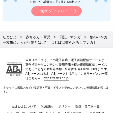
妊娠中から産後まで長く使える無料アプリ
無料ダウンロード
たまひよ
赤ちゃん・育児
日記・マンガ
娘のハンガ
ー攻撃にとった行動とは…?! ［つむぱぱ描きおろしマンガ］
ＡＢＪマークは、この電子書店・電子書籍配信サービスが、
著作権者からコンテンツ使用許諾を得た正規版配信サービス
であることを示す登録商標（登録番号 第11091000号）です。
ABJマークの詳細、ABJマークを掲示しているサービスの一覧
はこちら→
https://aebs.or.jp/
本サイトに掲載されている記事・写真・イラスト等のコンテンツの無断転載を禁じま
す。
たまひよについて
利用規約
ポリシー
医師・専門家一覧