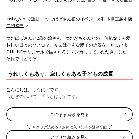
Instagramで話題！ つむぱぱさん初のイベントが日本橋三越本店
で開催中
つむぱぱさんと
2歳
の娘さん・つむぎちゃんとの、何気なくも愛
おしい日々のひとコマ。今回はそんな親子の近況を、たまひよ
ONLINEオリジナルで描きおろしマンガにしていただきました！
それではどうぞ。
うれしくもあり、寂しくもある子どもの成長
こんにちは。つむぱぱです。
つむぎのパパで、「つむぱぱ」です。
娘とのささいな日常を残しておきたくて、娘がまだ
1歳
だったこ
このまま続きを見る
ろから、Instagramでマンガを投稿していました。早いもので、
今年の3月でつむぎは3歳になります。
サクサク読める！お気に入り記事を登録可能
アプリで続きを見る
今年の4月から
幼稚園
へ入園が決まっていて、そう思うと、うれ