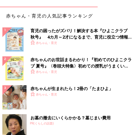
赤ちゃん・育児の人気記事ランキング
育児の困ったがズバリ！解決する本『ひよこクラブ
秋号』 4カ月～2才になるまで、育児に役立つ情報が
いっぱい！
赤ちゃん・育児
赤ちゃんのお世話まるわかり！『初めてのひよこクラ
ブ 夏号』〈巻頭大特集〉初めての授乳がうまくい
く！ おっぱい・ミルクの基本と夏のトラブル 解決テ
赤ちゃん・育児
ク
赤ちゃんが生まれたら！2冊の「たまひよ」
赤ちゃん・育児
お墓の撤去にいくらかかる？墓じまい費用
PR(くらしの話題)