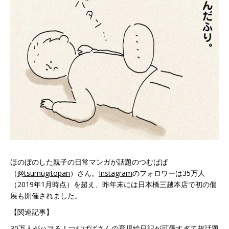
ほのぼのした親子の日常マンガが話題のつむぱぱ
（
@tsumugitopan
）さん。
Instagram
のフォロワーは35万人
（2019年1月時点）を超え、昨年末には日本橋三越本店で初の個
展も開催されました。
【関連記事】
30万人がハマる！つむぱぱさんの育児絵日記が可愛すぎて超話題