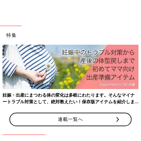
放尿させてママが紙コップで受け止めるゲームとか。ビニール袋
にアンパンマン書いといて、ちんちんにピッタリ補助して出させ
てみる！とか。
楽しい遊びに変えて、ママも笑顔でキャピキャピやってみてくだ
さい。
特集
ちなみにうちは3歳3ヶ月の男の子で、
2歳
半にはオムツ取れまし
たが、検尿はオムツが取れる前のイヤイヤ期でもこの方法でスト
レスなく出来ていました。
ラップ&ガーゼ作戦
わが家も完全におむつが取れていなくて、
トイトレ
もやっていま
妊娠・出産にまつわる体の変化は多岐にわたります。そんなマイナ
すがトイレで出たことがありません。そこでこの作戦を実行して
ートラブル対策として、絶対教えたい！保存版アイテムを紹介しま
成功しました。
す。
健診の日の前夜、寝入った後の熟睡している時に(気づかれない
ように)こそっとおむつをおろして、おしっこがおむつに吸われ
連載一覧へ
ないようにおむつ側にラップをあて、小さい頃に使っていた捨て
てもいいガーゼをラップと子どもの間に挟んでセット完了！後は
朝が来るのを待ちます。後は朝におしっこが染み込んだガーゼを