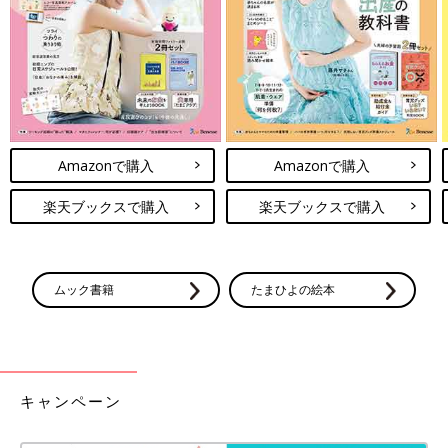
シーッ、おしっこできるかな～」と歌って、緊張をほぐしながら
試みてください。しばらくトイレで遊ぶつもりでやってみてはど
うでしょうか。」
菅野満喜子先生（元
幼稚園
教諭・幼児教室こんぺいと代表）
※たまひよnet【専門家Q＆A】からの引用です。
Amazonで購入
Amazonで購入
久しぶりの健診で緊張するママもいるようですね！事前の検尿も
いろいろ方法はあるようなので、早めに練習してみたり、チャレ
楽天ブックスで購入
楽天ブックスで購入
ンジしてみると健診当日はスムーズに進むのではないでしょう
か。
（文・真山りせ）
ムック書籍
たまひよの絵本
■関連：[ヒビユウの育児絵日記 #28] ムスメ、３歳、入園。
■文中のコメントは『ウィメンズパーク』の投稿を再編集したも
のです。
キャンペーン