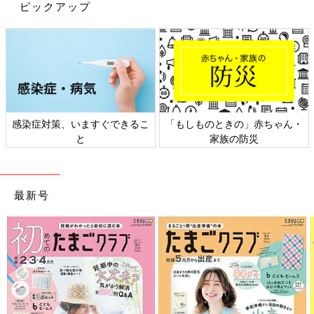
搾って容器に入れればOK。
ピックアップ
緊張をほぐしながら挑戦してみて
「尿検査のための尿がうまく採れない」という悩みに、専門家が
回答したアドバイスをご紹介します。
感染症対策、いますぐできるこ
「もしものときの」赤ちゃん・
（Q：相談者より）
と
家族の防災
ーーー「2才9カ月の娘がいます。この4月から
保育園
ですが、尿
検査があります。明日の朝一で尿を採らないといけません。練習
してみましたが、まったくダメでした。保育園の先生に「尿が採
れなかったときは未提出でもいいか」聞いてみたのですが、「絶
最新号
対提出なので頑張ってください」と言われました。どうやって採
ったらいいのでしょうか？」
（A：専門家の回答）
ーーー「お母さんの手が汚れる覚悟ですが、トイレに反対向きに
座らせて、小さいボウルのような口の広い容器を持って採尿した
らどうでしょう。水分を多く飲ませ、採尿のギリギリにトイレに
行きます。緊張すると、出るものも出なくなりますから、「シー