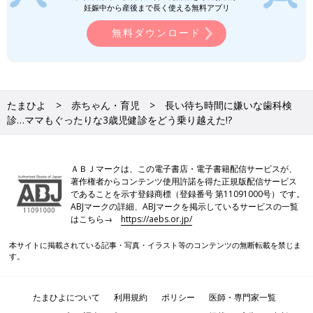
妊娠中から産後まで長く使える無料アプリ
無料ダウンロード
たまひよ
赤ちゃん・育児
長い待ち時間に嫌いな歯科検
診…ママもぐったりな3歳児健診をどう乗り越えた!?
ＡＢＪマークは、この電子書店・電子書籍配信サービスが、
著作権者からコンテンツ使用許諾を得た正規版配信サービス
であることを示す登録商標（登録番号 第11091000号）です。
ABJマークの詳細、ABJマークを掲示しているサービスの一覧
はこちら→
https://aebs.or.jp/
本サイトに掲載されている記事・写真・イラスト等のコンテンツの無断転載を禁じま
す。
たまひよについて
利用規約
ポリシー
医師・専門家一覧