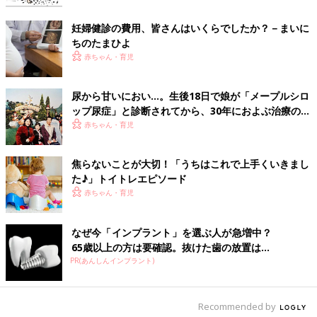
全オムツでした。
仕込んだオムツは拒否！なので、朝方に子どもが寝ている時にそ
妊婦健診の費用、皆さんはいくらでしたか？－まいに
っと実行しました！
ちのたまひよ
ゆっくりオムツを脱がせ、というか少しおろして、尿検査用の袋
赤ちゃん・育児
をおまたにピタッと貼り付けて、またそっとオムツを履かせる方
法をやりました！
尿から甘いにおい…。生後18日で娘が「メープルシロ
熟睡していたので気が付きませんでした。ただ、起きてきて見て
ップ尿症」と診断されてから、30年におよぶ治療の
みたら少ししか袋に入っておらず、ほぼオムツに・・・動き回る
日々を振り返って【体験談】
赤ちゃん・育児
のでちょっと難しいかもしれませんが･･･。本当に少量でしたが
容器に入れて持って行ったら大丈夫でした！
焦らないことが大切！「うちはこれで上手くいきまし
脱脂綿作戦！
た♪」トイトレエピソード
赤ちゃん・育児
寝入ってから、こっそり脱脂綿を入れるのはどうですか？朝にオ
ムツにたっぷり出ている子だとそれで絞れば尿が取れます。
なぜ今「インプラント」を選ぶ人が急増中？
65歳以上の方は要確認。抜けた歯の放置は...
検尿も楽しい遊びに変えて
PR(あんしんインプラント)
うちはアンパンマンが好きなので、コップの底にアンパンマンを
Recommended by
書いてここにおしっこ当ててみよう！とか、お風呂のときに裸で