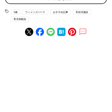
変な嫌がりようで押さえつけられて大絶叫。しかし終わった途
端、切り替わりもちゃっかりで、「もう終わったから帰るー。ア
3歳
ウィメンズパーク
おすすめ記事
乳幼児健診
イス食べたい」だって。もうイライラ収まらず出た途端「なんで
育児体験談
言うこと聞けないの！」と、道端でドッカーン！怒ったのは切り
替えができない母の私でした。
問診も適当すぎて苦笑
子どもは動くし、なかなか名前呼ばれないし、周りもぐずぐず言
ってる子が続々と出てくるし、お医者さんを見れば「いやー！ギ
ャー！」って大泣きしている子を見て、順番待ちの子たちも泣き
出すし、本当に大変でした。
下の子なんて泣きわめくタイプで…。健診の若い先生にムッとさ
れちゃいました。「すいません、すいません」って頭下げまく
り！
終わった後は疲労困憊でした。保健士さんの問診も適当に答えて
いました。場所に飽きてきて、聞いてないフリされちゃって。ヒ
ヤヒヤしましたが、保健士さんにも「あーもう聞いてくれてない
ですねー。仕方ないかー」って苦笑されました。