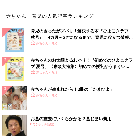
親のほうが緊張MAX
赤ちゃん・育児の人気記事ランキング
人の波が引いている受付後半を狙って行きました…。
育児の困ったがズバリ！解決する本『ひよこクラブ
健診の日にちがわかればカレンダーに書いて、カウントダウンが
秋号』 4カ月～2才になるまで、育児に役立つ情報が
始まり…。
いっぱい！
赤ちゃん・育児
1週間前になれば、洋服の脱ぎ着のしやすい可愛いのを選んで用
意しておいたり、色々考えて…親の私がお腹が痛くなり…当日
は、闘いの場に行くかのように気合い十分！！
赤ちゃんのお世話まるわかり！『初めてのひよこクラ
ブ 夏号』〈巻頭大特集〉初めての授乳がうまくい
終われば…ぐったり…次の日まで引きずるほど。
く！ おっぱい・ミルクの基本と夏のトラブル 解決テ
赤ちゃん・育児
大人がこんなに緊張するのに、子どもも不安で緊張して日頃でき
ク
ることも出来ないよねって何度も思います。興奮して喋りすぎた
り、緊張しすぎて固まったり…。日頃しないことをするので恐怖
赤ちゃんが生まれたら！2冊の「たまひよ」
でした。
赤ちゃん・育児
大惨事、けれども終われば笑い話
お墓の撤去にいくらかかる？墓じまい費用
PR(くらしの話題)
歯科検診が最初だったもんだから大惨事でしたよ！
みんな嫌がりつつもこなしていたけど、うちの子は口を開けるの