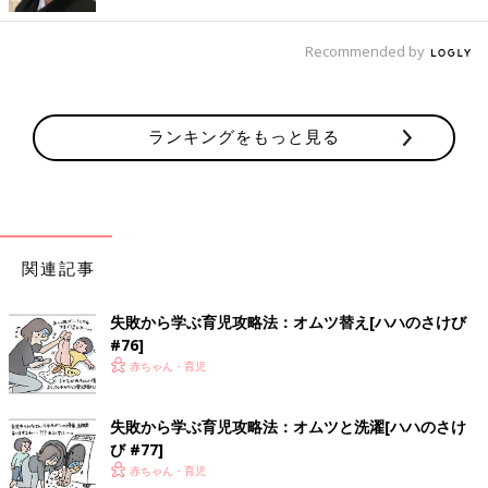
を断固拒否。先生も補助の方も苦笑いで、順番を何人か飛ばして
もらってやっとなんとか･･･。しかも通常は保護者が抱っこして
Recommended by
手を押さえる役なのに、うちは到底無理で、補助の方に代わって
いただきました。ホントに恥ずかしかったし、あまりの騒ぎっぷ
りなわが子にひきました。
ランキングをもっと見る
その後の身体測定もグダグダになりかけたけど、補助の方にまた
助けられ、自分の無力さを痛感しました。そしてスタッフの方に
感謝。でも、終わってしまえばもう笑い話ですよ！
検尿問題！どうやって乗り切る？
関連記事
事前準備としてママたちに突きつけられる『検尿問題』！自分以
失敗から学ぶ育児攻略法：オムツ替え[ハハのさけび
#76]
外の尿をとるなんて初めてのママがほとんどのはず。先輩ママた
赤ちゃん・育児
ちはどうやって乗り切って提出したのでしょうか。
オムツとれていなくてもこの方法ならOK
失敗から学ぶ育児攻略法：オムツと洗濯[ハハのさけ
び #77]
うちの子は3歳のときはまったくトイレですることも出来ず、完
赤ちゃん・育児