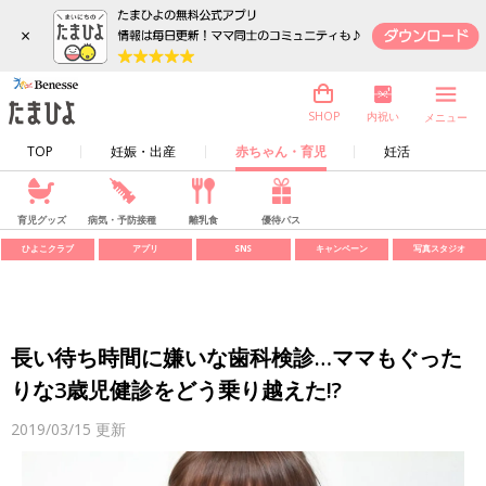
×
内祝い
SHOP
メニュー
TOP
妊娠・出産
赤ちゃん・育児
妊活
育児グッズ
病気・予防接種
離乳食
優待パス
ひよこクラブ
アプリ
SNS
キャンペーン
写真スタジオ
長い待ち時間に嫌いな歯科検診…ママもぐった
りな3歳児健診をどう乗り越えた!?
2019/03/15
更新