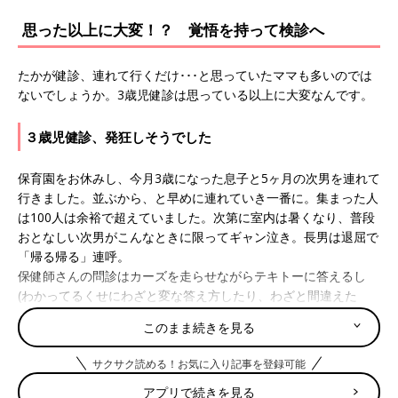
思った以上に大変！？ 覚悟を持って検診へ
たかが健診、連れて行くだけ･･･と思っていたママも多いのでは
ないでしょうか。3歳児健診は思っている以上に大変なんです。
３歳児健診、発狂しそうでした
保育園をお休みし、今月3歳になった息子と5ヶ月の次男を連れて
行きました。並ぶから、と早めに連れていき一番に。集まった人
は100人は余裕で超えていました。次第に室内は暑くなり、普段
おとなしい次男がこんなときに限ってギャン泣き。長男は退屈で
「帰る帰る」連呼。
保健師さんの問診はカーズを走らせながらテキトーに答えるし
(わかってるくせにわざと変な答え方したり、わざと間違えた
り！)、身長体重計測の時は素っ裸にされて不安で涙目。ふえー
このまま続きを見る
んやだーと泣き出す。大嫌いなお医者さんを見ればヤダーとじた
ばた。私は抱っこしている次男がいたので抑えることができず。
サクサク読める！お気に入り記事を登録可能
極めつけは歯科検診。
アプリで続きを見る
歯医者には1度しか行ったことがないので、もうそれはそれは大