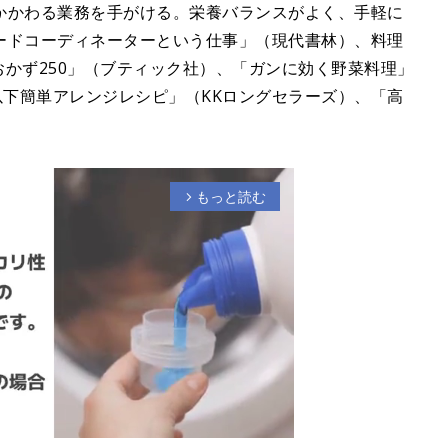
かかわる業務を手がける。栄養バランスがよく、手軽に
ードコーディネーターという仕事」（現代書林）、料理
約おかず250」（ブティック社）、「ガンに効く野菜料理」
以下簡単アレンジレシピ」（KKロングセラーズ）、「高
もっと読む
arrow_forward_ios