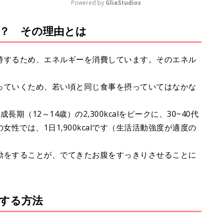
Powered by 
GliaStudios
？ その理由とは
M
u
t
持するため、エネルギーを消費しています。そのエネル
e
っていくため、若い頃と同じ食事を摂っていてはなかな
（12～14歳）の2,300kcalをピークに、30~40代
0代の女性では、1日1,900kcalです（生活活動強度が適度の
動をすることが、でてきたお腹をすっきりさせることに
する方法