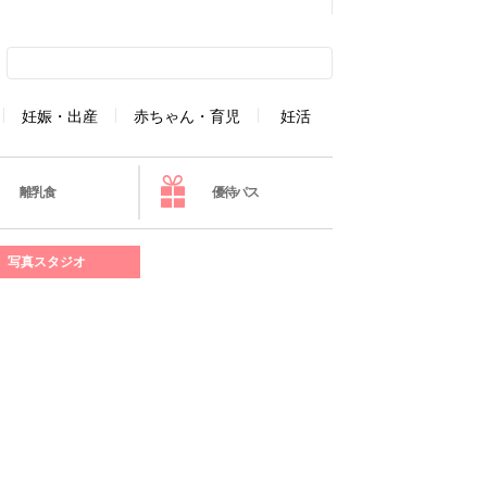
妊娠・出産
赤ちゃん・育児
妊活
離乳食
優待パス
写真スタジオ