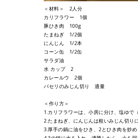
＜材料＞ 2人分
カリフラワー 1個
豚ひき肉 100g
たまねぎ 1/2個
にんじん 1/2本
コーン缶 1/2缶
サラダ油
水 カップ 2
カレールウ 2個
パセリのみじん切り 適量
＜作り方＞
1.カリフラワーは、小房に分け、塩ゆで
2.たまねぎ、にんじんは粗いみじん切り
3.厚手の鍋に油をひき、2とひき肉を炒