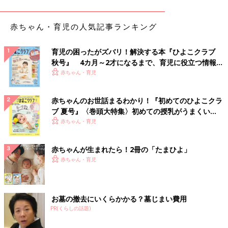
赤ちゃん・育児の人気記事ランキング
育児の困ったがズバリ！解決する本『ひよこクラブ
秋号』 4カ月～2才になるまで、育児に役立つ情報が
いっぱい！
赤ちゃん・育児
View this post on Instagram
赤ちゃんのお世話まるわかり！『初めてのひよこクラ
ブ 夏号』〈巻頭大特集〉初めての授乳がうまくい
く！ おっぱい・ミルクの基本と夏のトラブル 解決テ
赤ちゃん・育児
ク
赤ちゃんが生まれたら！2冊の「たまひよ」
赤ちゃん・育児
イケピさん(@momokona47)がシェアした投稿
-
2019年 3月月31日午前6時26分PDT
お墓の撤去にいくらかかる？墓じまい費用
PR(くらしの話題)
イケピさん(
@momokona47
)は、「ミニカップスター（イエロー