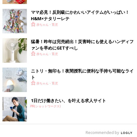
ママ必見！反則級にかわいいアイテムがいっぱい！
H&M×ナタリーレテ
赤ちゃん・育児
猛暑！昨年は完売続出！災害時にも使えるハンディフ
ァンを早めにGETすべし
赤ちゃん・育児
Naomiさん(@pastelvoice7)がシェアした投稿
-
2019年 4月月16日午後6時14分PDT
ニトリ・無印も！夜間授乳に便利な手持ち可能なライ
ト
Naomiさん（
@pastelvoice7
）は、「ミニカップスター（ネイビ
赤ちゃん・育児
ーとイエロー）（各100円）」、「スター フォーク/スプーン
（各100円）」「コルクコースター 流星/土星（各100円）」
1日だけ働きたい、を叶える求人サイト
「マルチクロス 宇宙（500円）」「箸置き 飛行機(ブルー)（100
PR(ショットワークス)
円）」と、「ランチプレート スペースシャトル（500円）」を購
入。おうちでこんなキッズプレートが出てきたら、子どもは大喜
びですね！
Recommended by
関連：金太郎にクマさんに鯉のぼりも！インスタママの#こども