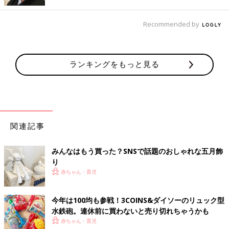
とコーラルピンク）」を購入（各100円）。フォークは『アフタ
ヌーンティー』のもの。星型のカップは副菜を盛りつけたり、デ
Recommended by
ザートを入れたり、インテリア用の小物入れとしても活躍してく
れそうですね！
スペースシャトル型ランチプレート
ランキングをもっと見る
関連記事
みんなはもう買った？SNSで話題のおしゃれな五月飾
り
赤ちゃん・育児
今年は100均も参戦！3COINS&ダイソーのリュック型
水鉄砲。連休前に買わないと売り切れちゃうかも
赤ちゃん・育児
View this post on Instagram