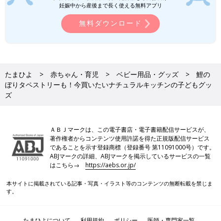
妊娠中から産後まで長く使える無料アプリ
無料ダウンロード
たまひよ
赤ちゃん・育児
ベビー用品・グッズ
鯉の
ぼりタペストリーも！今買いたいナチュラルキッチンの子どもグッ
ズ
ＡＢＪマークは、この電子書店・電子書籍配信サービスが、
著作権者からコンテンツ使用許諾を得た正規版配信サービス
であることを示す登録商標（登録番号 第11091000号）です。
ABJマークの詳細、ABJマークを掲示しているサービスの一覧
はこちら→
https://aebs.or.jp/
本サイトに掲載されている記事・写真・イラスト等のコンテンツの無断転載を禁じま
す。
たまひよについて
利用規約
ポリシー
医師・専門家一覧