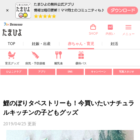
×
内祝い
SHOP
メニュー
TOP
妊娠・出産
赤ちゃん・育児
妊活
育児グッズ
病気・予防接種
離乳食
優待パス
ひよこクラブ
アプリ
SNS
キャンペーン
写真スタジオ
鯉のぼりタペストリーも！今買いたいナチュラ
ルキッチンの子どもグッズ
2019/04/25
更新