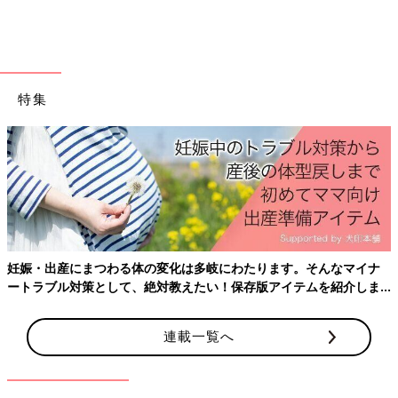
の日弁当
おしゃれな季節雑貨から、子どもが好きそうな食器類までプチプ
ラでそろえられる『ナチュラルキッチン』は、やっぱりママの強
い味方！ 近くにお店があるかたは、お早めにGETしてください
特集
ね♪（文・岡本梓）
※記事内容でご紹介している投稿、リンク先は、削除される場合
があります。あらかじめご了承ください。
※記事の内容は記載当時の情報であり、現在と異なる場合があり
ます。
妊娠・出産にまつわる体の変化は多岐にわたります。そんなマイナ
ートラブル対策として、絶対教えたい！保存版アイテムを紹介しま
す。
連載一覧へ