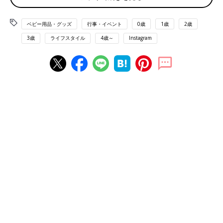
ベビー用品・グッズ
行事・イベント
0歳
1歳
2歳
3歳
ライフスタイル
4歳～
Instagram
Takako Sagaraさん(@takakosagara)がシェアした投稿
-
2019年
Takako Sagaraさん(
@takakosagara
)が購入したのは「タペスト
リーこいのぼり」。右からライトグリーンL、グリーンL、イエロ
ーM、ブルーSで各300円。
インテリア
になじむデザインの鯉の
ぼりがこの価格で買えるなんて…感激ですね！
星型のカップ