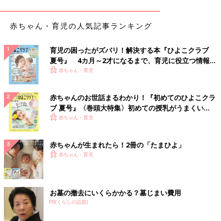
中7~8回の夜泣きが
1歳半まで続きました。その後少しずつ減った感じ。
赤ちゃん・育児の人気記事ランキング
つらかったなあ…。
1歳3ヶ月でやっと夜5時間続けて眠った日がありました。泣いて
どうしようもないときは、集合
住宅
なので迷惑にならないように
育児の困ったがズバリ！解決する本『ひよこクラブ
とドライブもしました。
夏号』 4カ月～2才になるまで、育児に役立つ情報が
いっぱい！
下の子は昼夜逆転は3週間、1回だけ夜の子守を夫に頼んだら、と
赤ちゃん・育児
てもきつかったようです。
赤ちゃんのお世話まるわかり！『初めてのひよこクラ
泣く・叫ぶ…魔のループ
ブ 夏号』〈巻頭大特集〉初めての授乳がうまくい
く！ おっぱい・ミルクの基本と夏のトラブル 解決テ
赤ちゃん・育児
3番目の子が夜泣き…というか夜の叫びがひどいです。泣くので
ク
はなく、あー、あーと起きて大きな声で叫びます。上の子2人も
赤ちゃんが生まれたら！2冊の「たまひよ」
目覚め、3歳の上の子は眠くても眠れず、泣き出します。
赤ちゃん・育児
うちはミルクですが、叫んでいるのでなかなかミルクを作れず。
ミルクを作ろうとすると上の子が本泣きになったりで、魔のルー
プです。
お墓の撤去にいくらかかる？墓じまい費用
昨晩も私は子どもと9時には寝ましたが0時前からはほぼ寝てませ
PR(くらしの話題)
ん。一番上の子はいつも通り6時に起きるので、もう、朝が朝だ
とは思えず。笑