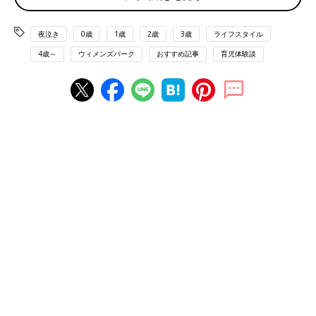
とにかく寝ない子でした。お昼寝も続けてしない子で、抱っこか
らおろすと起きるので、一緒にお昼寝もできなかったです。私は
夜泣き
0歳
1歳
2歳
3歳
ライフスタイル
寝不足で体も調子悪くなるしイライラもします。私はノイローゼ
の一歩手前だったと思います。
4歳～
ウィメンズパーク
おすすめ記事
育児体験談
赤ちゃんの時の思い出は夜泣きの記憶ばかりです。3才ぐらいか
らは、少しずつ寝てくれるようになった気がします。朝までぐっ
すりは4才近くかな…。
お祓いもしてみたけど…
息子は2歳まで夜泣きしました。ありとあらゆるこれは効き目が
あるとネットにある事はやりました。お祓いにまで行きましたが
効果はなかったです…。
泣いて泣いて泣いて泣いて…、夜になるのが怖かったです。今ま
での育児で1番つらかった～。
昼夜逆転のつらい日々…
遠い昔のことですが、うちの上の子は昼夜逆転を合計7週間、夜