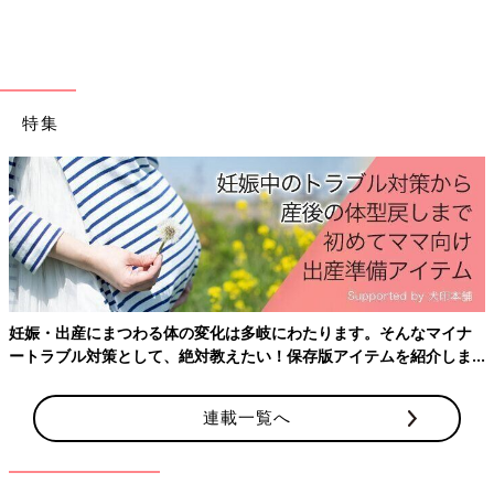
と思います。
朝でも昼でも少しでも時間があるときには、横になって体を休め
る。
家事が上手くこなせなくても仕方ないですよ！
あと食欲がないこともあるでしょうが、しっかりバランスのよい
特集
食事をとるように心がける。
わが家の場合は、一度起こして部屋中の電気をつけて明るくし
て、大好きなDVDを見せたり本を読んだりもしました。
あとは飲み物を飲ませたり毛布でくるんだり音楽を聞かせた
り…、と色々試しました。
日中は支援センターに行って遊ばせたり、お昼寝を途中で起こし
たりもしたかな。
試行錯誤しながら「当たればラッキー」くらいの心構えで、方法
を探してました。
妊娠・出産にまつわる体の変化は多岐にわたります。そんなマイナ
ートラブル対策として、絶対教えたい！保存版アイテムを紹介しま
す。
安心できるような方法を探す
連載一覧へ
うちが試したのは、厚着させないこと。（パジャマ1枚に、あま
り厚くない掛け布団だけ）そして、のけぞって嫌がるときは、放
置でいいと思いますが、抱っこできるときは、背中の肩甲骨の間