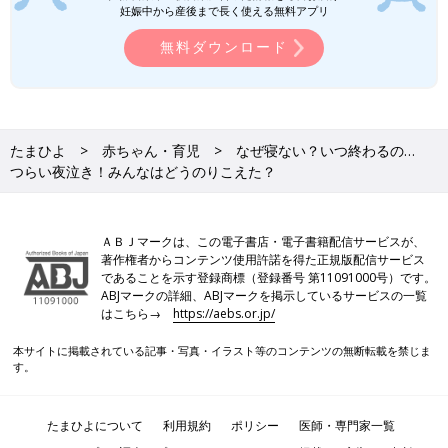
妊娠中から産後まで長く使える無料アプリ
無料ダウンロード
たまひよ
赤ちゃん・育児
なぜ寝ない？いつ終わるの…
つらい夜泣き！みんなはどうのりこえた？
ＡＢＪマークは、この電子書店・電子書籍配信サービスが、
著作権者からコンテンツ使用許諾を得た正規版配信サービス
であることを示す登録商標（登録番号 第11091000号）です。
ABJマークの詳細、ABJマークを掲示しているサービスの一覧
はこちら→
https://aebs.or.jp/
本サイトに掲載されている記事・写真・イラスト等のコンテンツの無断転載を禁じま
す。
たまひよについて
利用規約
ポリシー
医師・専門家一覧