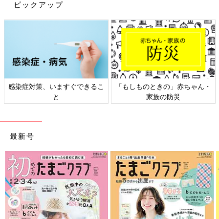
ピックアップ
くらいから背骨にそって、指の腹で少し強めにこするようにして
マッサージしてました。落ち着くツボ？があると聞いたので…。
ずーっとそれは続けてたので2歳くらいになると、
「イヤイヤ虫をバイバイする儀式」（イヤな気持ち、不安な気持
ちを取り除くこと）と呼ぶようになって、子どものほうから寝る
前に「イヤイヤ虫、して～」と言ってくるようになりました。
11歳になった今でも、ちょっと不安で眠れないときは、背中をさ
すってあげています。子どもによって、不快感や不安感の原因や
感染症対策、いますぐできるこ
「もしものときの」赤ちゃん・
と
家族の防災
解消法は違いますけど、きっとピタッと合う方法が見つかるとき
が来ると思います。
おしゃぶり様々でした
最新号
下の子の夜泣きで上の子が起きないように、おしゃぶり使ってま
した。初めはおしゃぶりに抵抗ありましたが、上の子のために
も…と解禁。おしゃぶり咥えたいけど途中で外れちゃう～という
感じで使うのがヘタだったので、口から外れないように軽く手を
添えてあげていました。うちは完ミだったので添い乳出来ずに夜
間はおしゃぶり作戦でした。うちの場合は、おしゃぶり作戦は成
功で、2ヶ月くらい経つと自分の指しゃぶりが上達し、おしゃぶ