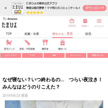
×
内祝い
SHOP
メニュー
TOP
妊娠・出産
赤ちゃん・育児
妊活
育児グッズ
病気・予防接種
離乳食
優待パス
ひよこクラブ
アプリ
SNS
キャンペーン
写真スタジオ
なぜ寝ない？いつ終わるの… つらい夜泣き！
みんなはどうのりこえた？
2019/06/23
更新