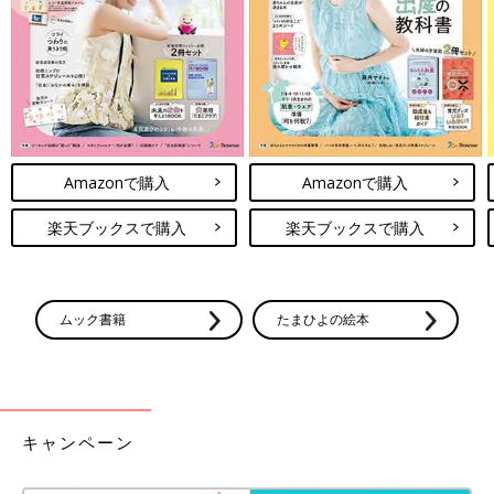
り卒業しました。今もたまに起きますが泣かずにゴソゴソして指
しゃぶりでまた寝ます。口元さみしいだけなら、おしゃぶりも効
果あるかもですね。
個人差はあるものの、多くのママが経験する赤ちゃんの夜泣き。
ママもしんどい時期もありますが、いい解決策を見つけて、ママ
自身の体調も大事にしつつ付き合っていけると気持ちも楽になる
かもしれませんね。
Amazonで購入
Amazonで購入
（文・真山りせ）
楽天ブックスで購入
楽天ブックスで購入
■関連：赤ちゃんの夜泣き、早朝起き★ママたちの「困った！」
＆夜泣き保育士の対策８
ムック書籍
たまひよの絵本
■文中のコメントは『ウィメンズパーク』の投稿を再編集したも
のです。
キャンペーン