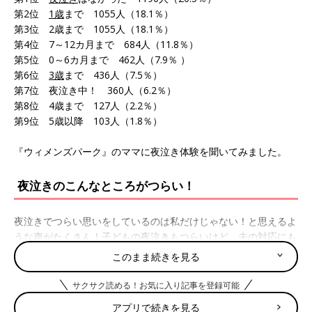
第2位
1歳
まで 1055人（18.1％）
第3位 2歳まで 1055人（18.1％）
第4位 7～12カ月まで 684人（11.8％）
第5位 0～6カ月まで 462人（7.9％ ）
第6位
3歳
まで 436人（7.5％）
第7位 夜泣き中！ 360人（6.2％）
第8位 4歳まで 127人（2.2％）
第9位 5歳以降 103人（1.8％）
『ウィメンズパーク』のママに夜泣き体験を聞いてみました。
夜泣きのこんなところがつらい！
夜泣きでつらい思いをしているのは私だけじゃない！と思えるよ
うな声がたくさん！子どもの夜泣きもつらいけど、夫の対応にも
不満…という声もありました。
このまま続きを見る
昼も夜もとにかく寝ない！
サクサク読める！お気に入り記事を登録可能
アプリで続きを見る