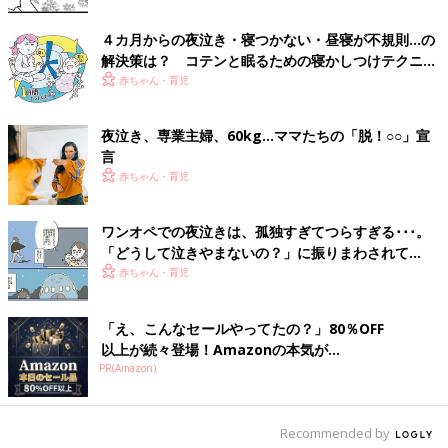
真横で子どもがギャン泣きしてても夫が起きません！
怒りを超えて驚きです！もう信じられません！！
４カ月からの夜泣き・寝つかない・昼寝が不規則…の
私が寝不足でつらいと言うと、起きて手伝うよ！と言ってくれま
解決策は？ コテンと眠るための寝かしつけテクニッ
したが泣いても起きず、起こしても抱いたまま寝てしまい、あげ
ク【専門家】
赤ちゃん・育児
くは夫のイビキや寝相の悪さでもっと寝れなくて爆発！
休みの日も、仮眠とったら？見てるから！と言ってくれますがす
夜泣き、専業主婦、60kg…ママたちの「脱！○○」宣
ぐ寝てます。先日も夫の横にいた息子がソファから落ちかけて、
言
安心して任せられないので、当分寝不足で過ごす予定です。涙
赤ちゃん・育児
ワンオペでの夜泣きは、孤独すぎてつらすぎる･･･。
明けない夜はない。夜泣きはいつか終わります。
「どうして泣きやまないの？」に振りまわされて
【「よなきごや」著者インタビュー】
赤ちゃん・育児
夜泣きを経験してきたママたちからは、夜泣きは必ず終わる、と
いう希望の声が聞けました。『ウィメンズパーク』のママたちは
「え、こんなセールやってたの？」80％OFF
どんな方法で乗り切ったのでしょうか。
以上が続々登場！Amazonの本気が...
PR(Amazon)
試行錯誤しながら良い方法を探す
夜泣きの時期は長期戦に備えて体力を温存しておくことが大事だ
Recommended by