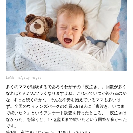
LeManna/gettyimages
多くのママが経験するであろうわが子の「夜泣き」。回数が多く
なればだんだんツラくなりますよね。これっていつか終わるのか
な…ずっと続くのかな…そんな不安を抱えているママも多いは
ず。全国のウィメンズパークの会員5,818人に「夜泣き、いつま
で続いた？」というアンケート調査を行ったところ、「夜泣きは
なかった」を除くと、1～
2歳
頃まで続いたという回答が多かった
です。
第1位
夜泣き
はなかった 1190人（20.5％）