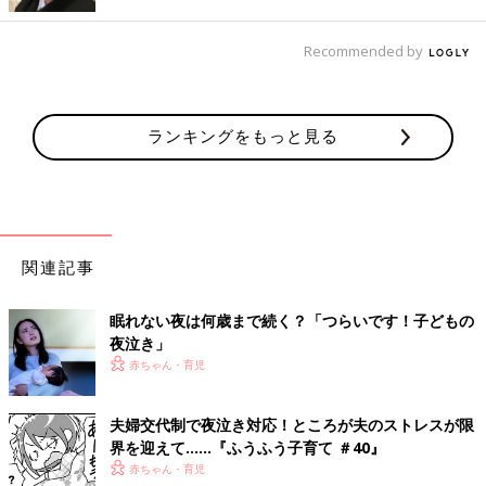
でも、いつか終わってくれる夜泣き。一番上の子も夜泣きがひど
かったですが、徐々におさまり2歳くらいで完全になくなりまし
Recommended by
た。
夜泣きに気が付かない夫にイラッ…
ランキングをもっと見る
もうすぐ7ヶ月の男の子です。産まれてからずっと長く寝ませ
ん。
夜は長くても2時間、1時間毎に起きるなんて、もぉ慣れました！
笑
関連記事
全然寝られなかった日の朝、隣の部屋で寝てる夫が起きてきたの
で言いました。
眠れない夜は何歳まで続く？「つらいです！子どもの
「夜、全然寝れなかったんだよね。。」
夜泣き」
そうしたら、こう返ってきました。
赤ちゃん・育児
「はぁ？泣き声なんていっこも聞こえねーし！」
もぉ何も話したくなくなりました。
夫婦交代制で夜泣き対応！ところが夫のストレスが限
界を迎えて……『ふうふう子育て ＃40』
夫がよく寝てる！！怒
赤ちゃん・育児