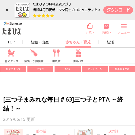
×
内祝い
SHOP
メニュー
TOP
妊娠・出産
赤ちゃん・育児
妊活
育児グッズ
病気・予防接種
離乳食
優待パス
ひよこクラブ
アプリ
SNS
キャンペーン
写真スタジオ
[三つ子まみれな毎日＃63]三つ子とPTA ～終
結！～
2019/06/15
更新
前の話
次の話