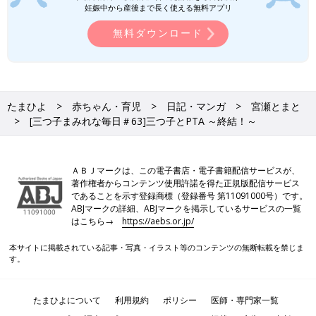
妊娠中から産後まで長く使える無料アプリ
インスタグラム @mitsugobiyori
無料ダウンロード
前の話
次の話
[三つ子まみれな毎日
一覧
[三つ子まみれな毎日＃
＃62]三つ子とPTA ～
64]三つ子と雨の日
実際に活動してみて
～
たまひよ
赤ちゃん・育児
日記・マンガ
宮瀬とまと
[三つ子まみれな毎日＃63]三つ子とPTA ～終結！～
ＡＢＪマークは、この電子書店・電子書籍配信サービスが、
著作権者からコンテンツ使用許諾を得た正規版配信サービス
であることを示す登録商標（登録番号 第11091000号）です。
ABJマークの詳細、ABJマークを掲示しているサービスの一覧
はこちら→
https://aebs.or.jp/
本サイトに掲載されている記事・写真・イラスト等のコンテンツの無断転載を禁じま
す。
たまひよについて
利用規約
ポリシー
医師・専門家一覧