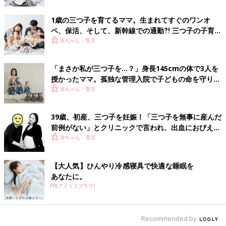
1歳の三つ子を育てるママ。生まれてすぐのワンオ
ペ、保活、そして、新幹線での通勤⁈ 三つ子の子育て
のリアル【多胎育児体験談】
赤ちゃん・育児
「まさか私が三つ子を…？」身長145cmの体で3人を
授かったママ。孤独な管理入院で子どもの命を守り抜
いた！【多胎インタビュー・前編】
赤ちゃん・育児
39歳、初産、三つ子を妊娠！「三つ子を無事に産んだ
前例がない」とクリニックで言われ、出血におびえる
日々…【桑子英里アナ・インタビュー】
赤ちゃん・育児
【大人気】ひんやり冷感寝具で快適な睡眠を
あなたに。
PR(アイリスプラザ)
Recommended by