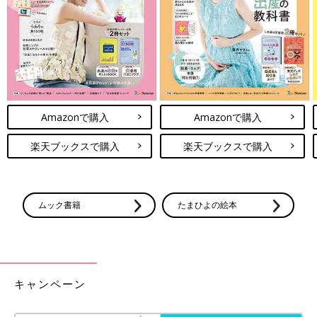
「前例がない」「少数派のためにルール変更はできない」と断ら
れるのって、
多胎
ママあるあるだと思います。
過去にこの連載で描いた「
保育園
の入園を断られた件」もそうで
す。他の多胎ママさんから「ファミサポ利用を断られた」話を聞
いたことがありますが、それも同じような理由だったようです。
Amazonで購入
Amazonで購入
1人を育て上げるだけでも相当な労力が必要なのに、それが2倍3
倍。たとえ少数派だとしても、もう少し理解があってもいいんじ
楽天ブックスで購入
楽天ブックスで購入
ゃないか、と…。
私も含め多胎ママさん達は、多胎育児でもういっぱいいっぱい
で、断られても訴え続ける精神力気力体力がもうないんですよ
ムック書籍
たまひよの絵本
ね。諦めた方が楽だと思ってしまう。
今回のPTAの件で、本当に実感しました。
でも、そこで諦めてしまっていのかな…？
キャンペーン
多胎育児の過酷さをもっと広く理解してもらえるように、微力な
がら発信していきたいなぁと思うのでした。