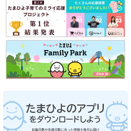
さて、お次は小学校のPTAが待ってます。
小学校も同じルールなのです。6年間で3回！相変わらずママ友た
ちは大変じゃない？と言ってくれるのですが、園児の三つ子をワ
ンオペしながら3年間で3回やる！と一度決心した私です。三つ子
も成長してもうちょっと楽になってるはず。
それなりに大変でしょうけど、なんとか頑張りたい！と思うので
す☆
前回のお話：三つ子とPTA ～実際に活動してみて～
「三つ子まみれな毎日」今までのお話はこちら
[宮瀬とまと]
2012年産まれ三つ子のお母さん。
まさかの初妊娠で三つ子！夫は単身赴任でワンオペ！手も足りな
い目も足りないおっぱいも足りない！さあどうしよう！
まわりに助けてもらいながらなんとか三つ子育児中☆
Twitter @mitsugobiyori
妊娠日数や生後日数に合った情報を毎日お届け