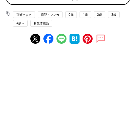
宮瀬とまと
日記・マンガ
0歳
1歳
2歳
3歳
4歳～
育児体験談