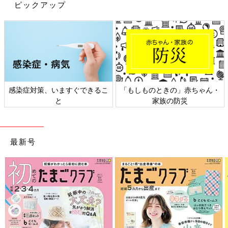
那さんでした。そこの息子くんと三つ子たちは同じ学年で同じク
ピックアップ
ラス。間近で私のバタバタな三つ子育児や次男キーの療育通い、
入院について、知っていてくれてたのも大きかったのかもしれま
せん。
本部役員さん達が話を聞いてくれる場を設けてくれ、「3年目は
免除」というお返事を出してくれました。
本部役員さんたち本当にありがとうございました！
感染症対策、いますぐできるこ
「もしものときの」赤ちゃん・
と
家族の防災
その場で本部役員の方は「どうして先生方は何もしてくれなかっ
たのだろうね？そこは助けてあげても良かったのでは」と仰って
くれました。
どうしてなんでしょうね…？私も答えが知りたい…（笑）
最新号
さて、長かったPTAの戦いですが、2年目の本部役員さん達のお
かげで終わりを迎えることができました。
「ＮＯ」と言われ続けそれでも訴え続けるのは、並の精神力では
できないと思いました。「もう諦めた方が楽かな…」と何度思っ
たことか…。