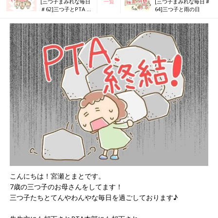
[三つ子まみれな毎日
一覧
[三つ子まみれな毎日＃
＃62]三つ子とPTA ～
64]三つ子と雨の日
実際に活動してみて
～
こんにちは！宮瀬とまとです。
7歳の三つ子のお母さんをしてます！
三つ子たちとてんやわんやな毎日を過ごしております♪