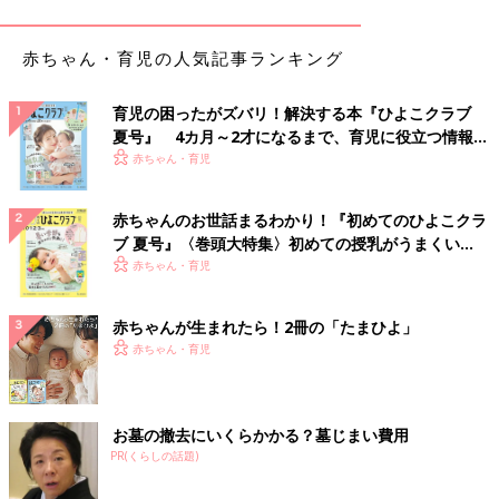
赤ちゃん・育児の人気記事ランキング
育児の困ったがズバリ！解決する本『ひよこクラブ
夏号』 4カ月～2才になるまで、育児に役立つ情報が
いっぱい！
赤ちゃん・育児
赤ちゃんのお世話まるわかり！『初めてのひよこクラ
ブ 夏号』〈巻頭大特集〉初めての授乳がうまくい
く！ おっぱい・ミルクの基本と夏のトラブル 解決テ
赤ちゃん・育児
ク
赤ちゃんが生まれたら！2冊の「たまひよ」
赤ちゃん・育児
お墓の撤去にいくらかかる？墓じまい費用
PR(くらしの話題)