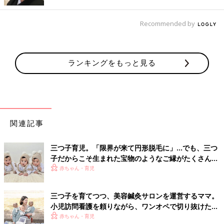
Recommended by
ランキングをもっと見る
関連記事
三つ子育児。「限界が来て円形脱毛に」…でも、三つ
子だからこそ生まれた宝物のようなご縁がたくさん！
【体験談】
赤ちゃん・育児
その時のお話はこちら：三つ子を保育園へ！
三つ子を育てつつ、美容鍼灸サロンを運営するママ。
小児訪問看護を頼りながら、ワンオペで切り抜けた赤
ちゃん育児！【多胎インタビュー・後編】
赤ちゃん・育児