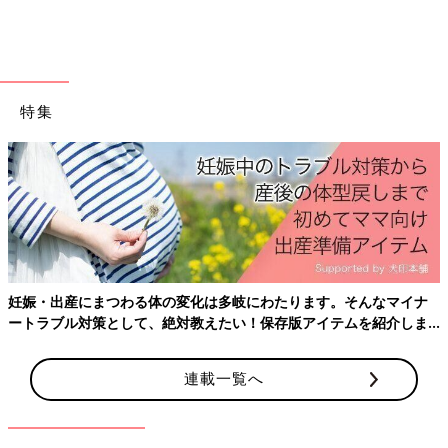
中の35歳、在宅ママライター。
※この記事は個人の体験記です。記事に掲載の画像はイメージで
す。
特集
前の話
次の話
インフルエンザ、肺
一覧
マイホーム購入で就活
炎、第1子のイヤイヤ
開始！キャリアと子育
期突入…第2子妊娠中
ての葛藤…私の社会復
はドタバタの日々
帰は在宅ワークから
妊娠・出産にまつわる体の変化は多岐にわたります。そんなマイナ
ートラブル対策として、絶対教えたい！保存版アイテムを紹介しま
す。
連載一覧へ