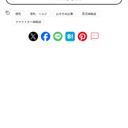
その甲斐あってか、少しずつ母乳生産量も増えて行き、娘の体重
授乳
母乳・ミルク
おすすめ記事
育児体験談
も増加傾向にあり、とても喜ばしかったのですが、喜びとは裏腹
ママライター体験談
に、私のおっぱいは真っ青…。マッサージが強すぎたのか、あざ
だらけになってしまい、授乳室では他のママさんに2度見される
程、とても痛々しい姿で授乳をする事に…。
１ヶ月のつらい闘いの終わりは、ストレスからの開
放
入院中はもちろん、退院してからも、しばらくは母乳育児に苦し
み、眠れぬ日々が続きました。授乳は3時間おきとなっていたの
で、オムツを替え、1時間かけて授乳し、足りない分を補う為に1
時間かけて搾乳し、お世話の記録をつけていると、あっという間
に次の授乳時間がやってきます。休む暇も眠る時間もあまりな
く、1日中母乳の事を考えていました。
段々と母乳育児がつらくなっていき、「もうミルクに頼って良い
のでは？」という気持ちになりました。泣きながら母乳外来で相