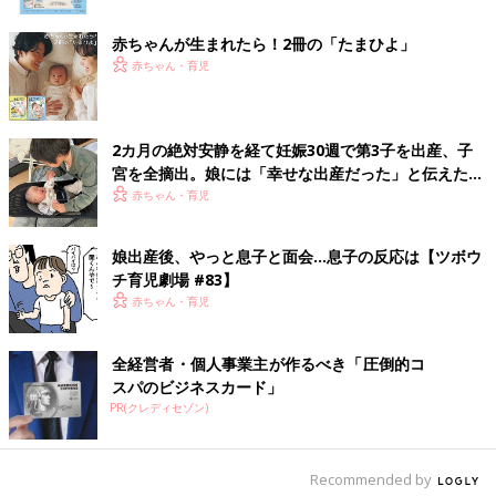
生まれても、もうお宮参りで着物は着ないと心に決めたのでし
た。
赤ちゃんが生まれたら！2冊の「たまひよ」
産後ママの大きな悩みになりがちと聞いていた、おっぱい問題。
赤ちゃん・育児
私にとっても、出なくて苦しんだり、出すぎて苦しんだり、初め
ての母乳育児はとても大変でした。それでも生後3ヶ月を過ぎる
頃には、母娘ともに母乳育児に慣れ、完全母乳を目指して頑張っ
2カ月の絶対安静を経て妊娠30週で第3子を出産、子
て良かったと思えるようになりました。外出時にミルクの支度や
宮を全摘出。娘には「幸せな出産だった」と伝えたい
重たい白湯などを持たずに済んで、授乳ケープ1枚だけ持って出
【極低出生体重児】
赤ちゃん・育児
掛けられるのはとても楽でした。大変だったのは寝不足との闘
い。夜中の授乳を1回だけミルクに変えて、夫にも協力してもら
娘出産後、やっと息子と面会…息子の反応は【ツボウ
えば良かったと思い、2人目出産後はしっかり実践し、娘の時に
チ育児劇場 #83】
学んだ教訓を活かすことができました。
赤ちゃん・育児
■その他のママライター体験談はこちら
[Tomomi＊プロフィール]
全経営者・個人事業主が作るべき「圧倒的コ
20歳で日本を飛び出しオーストラリアで就職。現地で出会った旦
スパのビジネスカード」
PR(クレディセゾン)
那を日本に連れ帰り、茶畑に囲まれたのどかな土地で一姫二太郎
の育児に奮闘中！
趣味の“旅行”“フェス”“アウトドア”に子どもたちと行きたいと妄想
Recommended by
しながら、現在は“パン作り”“園児が喜ぶお弁当作り”“手芸”に挑戦