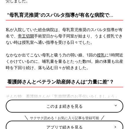
労しました。
“母乳育児推奨”のスパルタ指導が有名な病院で…
私が入院していた総合病院は、母乳育児推奨のスパルタ指導が有
名で、
帝王切開
手術翌日から母子同室が始まり、うまく授乳でき
ない時は授乳室へ通い指導を受ける日々でした。
なかなか出てこない母乳と吸う力の弱い娘、1回の
授乳
に1時間近
くかけているのに、哺乳量を量るとたった数ml。娘の体重も出産
時を下回り続け、落ち込む日々が続きました。
看護師さんとベテラン助産師さんは“力量に差”？
そんな時、看護師さんが「乳腺開通のお手伝いをしましょう」
と、おっぱいマッサージをしてくれましたが、それが涙が出るほ
このまま続きを見る
どの激痛だったのです。
サクサク読める！お気に入り記事を登録可能
後日、マッサージが上手なベテラン助産師さんだと痛くないのだ
アプリで続きを見る
と知りましたが、その時はひたすら激痛に耐え続けていました。