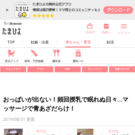
×
内祝い
SHOP
メニュー
TOP
妊娠・出産
赤ちゃん・育児
妊活
育児グッズ
病気・予防接種
離乳食
優待パス
ひよこクラブ
アプリ
SNS
キャンペーン
写真スタジオ
おっぱいが出ない！頻回授乳で眠れぬ日々…マ
ッサージで青あざだらけ！
2019/08/31
更新
前の話
次の話