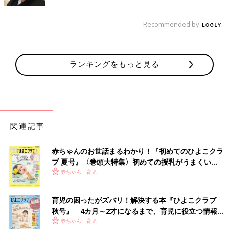
もらいました。
Recommended by
30年経って、母である私と同じ着物を着て同じ神社へ。地元の小
さな写真スタジオも当時のまま。とても感慨深い思いで、娘の健
やかな成長を祈願することができました。
ランキングをもっと見る
ところが、このお宮参りで予想外のトラブルが発生しました。朝
の授乳を済ませ、美容室で着付けやヘアセットをし、写真スタジ
オ、神社でのお参り、祖父母宅訪問を終えた時には、既に5時間
は経過していました。3時間おきに作られる母乳…。私のおっぱ
いは、見たことも無い位ガッチガチになり熱を持っていました。
関連記事
娘は事前に搾乳しておいた母乳を哺乳瓶で飲み、すやすやとお休
赤ちゃんのお世話まるわかり！『初めてのひよこクラ
み中。吸ってもらうのが1番早いのですが、「待っていられな
ブ 夏号』〈巻頭大特集〉初めての授乳がうまくい
い！」と大慌てで着物を脱ぎ、搾乳開始。岩の様なおっぱいは触
く！ おっぱい・ミルクの基本と夏のトラブル 解決テ
赤ちゃん・育児
るだけで激痛が走る状態でしたが、必死に搾乳し、少しだけ柔ら
ク
かくなりました。
育児の困ったがズバリ！解決する本『ひよこクラブ
娘が起きて授乳するまでの1時間は、保冷材で冷やしながら痛み
秋号』 4カ月～2才になるまで、育児に役立つ情報が
に耐え、お宮参りの疲れも相まってぐったり。この時、2人目が
いっぱい！
赤ちゃん・育児