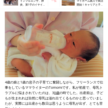
インフルエンザ、肺
一覧
マイホーム購入で就活
炎、第1子のイヤイヤ
開始！キャリアと子育
期突入…第2子妊娠中
ての葛藤…私の社会復
はドタバタの日々
帰は在宅ワークから
4歳の娘と1歳の息子の子育てに奮闘しながら、フリーランスで仕
事をしているママライターのTomomiです。私が初産で、母乳ト
ラブルに悩まされていたのは、3
0歳
の時でした。出産前は、子ど
もが生まれれば自然に母乳は溢れ出てくるものかと思っていまし
たが、実際には出産から数日は思うように母乳が出ず、とても苦