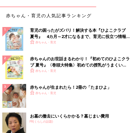
談すると、「そこまで頑張らなくて良いよ」と優しい言葉をかけ
てもらえ、1日に数回、搾乳はお休みしミルクを飲ませる事に。
赤ちゃん・育児の人気記事ランキング
おかげで少し休息を取ることができ、自然と気持ちも前向きにな
りました。母乳を増やすために、自分でできる“おっぱいマッサ
育児の困ったがズバリ！解決する本『ひよこクラブ
ージ”を続け、水分も意識して多めに摂り、睡眠もできる限り確
夏号』 4カ月～2才になるまで、育児に役立つ情報が
保するようにしてみると、それまで根詰めていたストレスから解
いっぱい！
赤ちゃん・育児
放され、母乳の出も良くなって来たのです。
赤ちゃんのお世話まるわかり！『初めてのひよこクラ
産後1ヶ月もすると、娘の吸う力も強くなり、母乳育児もうまく
ブ 夏号』〈巻頭大特集〉初めての授乳がうまくい
いくようになりました。いつしかミルクの追加も搾乳もする必要
く！ おっぱい・ミルクの基本と夏のトラブル 解決テ
赤ちゃん・育児
がなくなり、完全母乳での育児ができるようになり、1ヶ月間の
ク
つらい闘いは終わりを遂げたのでした。
赤ちゃんが生まれたら！2冊の「たまひよ」
おっぱいが岩のようになった！ガッチガチのお宮参
赤ちゃん・育児
り
お墓の撤去にいくらかかる？墓じまい費用
ようやく母乳育児も軌道に乗り始め、里帰りも間もなく終了とい
PR(くらしの話題)
う頃、自宅に戻る前に実家近くの神社で
お宮参り
をする事になり
ました。お参りには、母が私のお宮参りの時に着た着物を着せて