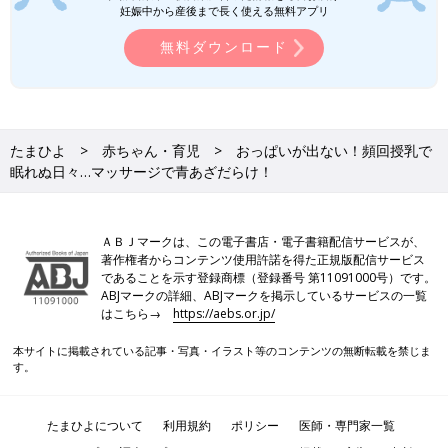
妊娠中から産後まで長く使える無料アプリ
無料ダウンロード
たまひよ
赤ちゃん・育児
おっぱいが出ない！頻回授乳で
眠れぬ日々…マッサージで青あざだらけ！
ＡＢＪマークは、この電子書店・電子書籍配信サービスが、
著作権者からコンテンツ使用許諾を得た正規版配信サービス
であることを示す登録商標（登録番号 第11091000号）です。
ABJマークの詳細、ABJマークを掲示しているサービスの一覧
はこちら→
https://aebs.or.jp/
本サイトに掲載されている記事・写真・イラスト等のコンテンツの無断転載を禁じま
す。
たまひよについて
利用規約
ポリシー
医師・専門家一覧