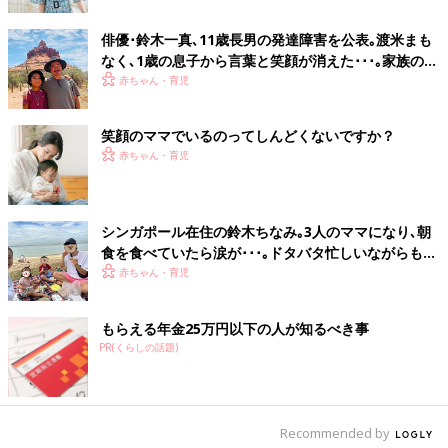
を話していいかわからなくて、何回もスタッフさんに怒られてい
ました。そんな時に、ゲストで来てくださったココリコさんが話
俳優･鈴木一真､11歳長男の発達障害を公表｡渡米まも
しかけてくださったんです。『あきえちゃん、今朝何を食べてき
なく､1歳の息子から言葉と笑顔が消えた･･･｡家族の10
た？』って。仕事に関係ない話が、距離を近づけようとしてくれ
年間の道のり
赤ちゃん・育児
ていると感じて、すごく嬉しくて。その時「ひょっとしたら、み
んな話しかけられ待ちなのでは？」と思うようになりました。そ
笑顔のママでいるのってしんどくないですか？
れからは仕事と関係ないことでも、自分から先に話しかけるよう
赤ちゃん・育児
にしました。」（鈴木さん）
人にしてもらったことを素直に吸収して、自分が感じた気持ちを
行動に移すことで人見知りを直せたそう。でも彼女のように簡単
シンガポール在住の鈴木ちなみ｡3人のママになり､朝
に意識は変えられないと考える人に向け、鈴木さんはゲッターズ
食を食べていたら涙が･･･｡ドタバタ忙しいながらも､
飯田さんからされたアドバイスを教えてくれました。
子ども中心の人生を楽しむ日々
赤ちゃん・育児
「『これから会う人、みんな味方だと思ってください。そう思う
と生きるのが楽になりますよ』と言われました。思い返すとデビ
ュー当時は、心をシャットアウトしていました。自分が心を開か
もらえる年金25万円以下の人が知るべき事
ないと相手も開いてくれない。当たり前のことですが、それを意
PR(くらしの話題)
識すると初対面の人も怖くなくなりました」
笑顔でい続けると自然と元気が湧き上がってくる
Recommended by