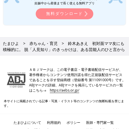
妊娠中から産後まで長く使える無料アプリ
無料ダウンロード
たまひよ
赤ちゃん・育児
鈴木あきえ 初対面ママ友にも
積極的に。 脱「人見知り」のきっかけは、ある芸能人のひと言から
ＡＢＪマークは、この電子書店・電子書籍配信サービスが、
著作権者からコンテンツ使用許諾を得た正規版配信サービス
であることを示す登録商標（登録番号 第11091000号）です。
ABJマークの詳細、ABJマークを掲示しているサービスの一覧
はこちら→
https://aebs.or.jp/
本サイトに掲載されている記事・写真・イラスト等のコンテンツの無断転載を禁じま
す。
たまひよについて
利用規約
ポリシー
医師・専門家一覧