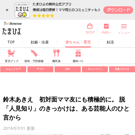
×
内祝い
SHOP
メニュー
TOP
妊娠・出産
赤ちゃん・育児
妊活
育児グッズ
病気・予防接種
離乳食
優待パス
ひよこクラブ
アプリ
SNS
キャンペーン
写真スタジオ
鈴木あきえ 初対面ママ友にも積極的に。 脱
「人見知り」のきっかけは、ある芸能人のひと
言から
2019/07/31
更新