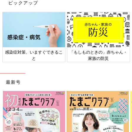
ピックアップ
鈴木さん流の自然な笑顔を作る方法も伝授してもらいました。
「基本は口角を上げようとすること。そうすると笑顔になります
よ。私は食べたいものとか好きな人を思い浮かべると、自然に微
笑んじゃいます」
どうしても気分が塞いで、笑顔どころではない時のため、鈴木さ
んは一緒に仕事をした人や読んだ本から感銘を受けたハッピーワ
ードを集めているそう。
感染症対策、いますぐできるこ
「もしものときの」赤ちゃん・
「産後、一番感激したのはご自身も小さなお子さんを育てている
と
家族の防災
女優の吉瀬美智子さんの言葉。『育児は大変ではないですか？』
と、お聞きしたら、『それは、自分の心の問題。起きることはす
べてプラスマイナス・ゼロだと考えています。自分の心の捉え方
最新号
でどちらにもなります。何事もハッピーに捉えられるよう、心を
耕しておきたいですね』とお話してくださったんです。それで育
児に対して、肩の力が抜けました。そういうハッピーワードは、
子どもにも教えたいと思って、こまめにメモしています」（鈴木
さん）
笑い声が絶えない取材現場となったのは、やはり鈴木さんの笑顔
とトークのおかげ。その場にいたスタッフはみんな、いつの間に
か口角が上がっていました。