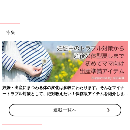
特集
妊娠・出産にまつわる体の変化は多岐にわたります。そんなマイナ
私はあなたと仲よくなりたい。そんな親愛の情を示す時には笑顔
ートラブル対策として、絶対教えたい！保存版アイテムを紹介しま
す。
も欠かせません。鈴木さんはスマイルについてこう考えていま
す。
連載一覧へ
「高校のチアリーディング部時代に、落ち込んでいる時こそ笑顔
と学びました。辛い時でも笑顔で声を出していくと、元気になっ
ていくんです」（鈴木さん）