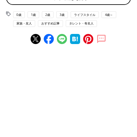
息子くんが成長して、コミュニケーションが取れるようになって
0歳
1歳
2歳
3歳
ライフスタイル
4歳～
きたのが楽しいと話す鈴木さん。もっと息子くんと深く関わるた
め、最近ベビーサインの資格を取得したそう。その資格取得を目
家族・友人
おすすめ記事
タレント・有名人
指したのは、ある芸人さんが教えてくれたこんなエピソードがき
っかけ。
「パパ芸人のタケトさんが、幼い娘さんをベビーカーに乗せてい
た時、娘さんが靴を意味するベビーサインをしきりに繰り返した
そうなんです。『靴、履いているのに』と思って振り返ったら、
片足が落ちてる。タケトさんはベビーサインのパパアドバイザー
資格を持っていますが、『ベビーサインを知らなかったら、高価
な靴をなくしてしまうところだった（笑）』。 娘さんは一生懸
命パパにメッセージを送っていたんですね」
「その後、ベビーサインの先生から聞いた、母子で秘密のサイン
も作れるという話が決定打になりました。先生の中学生になった
お子さんは、小さい頃から交わしてきた秘密のサインを今でも送
ってくれるそう。素敵だな、真似したいなと思って」
積極的に話しかける理由は、人見知りの過去がある