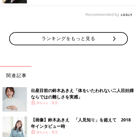
はベビー教室などにも積極的に出かけているのだそう。でもそこ
で気になるのは、教室などで出会う初めましてのママ。鈴木さん
Recommended by
は初対面のママと、どのように打ち解けているのでしょうか？
「初めましての人だと共通点を探るのに苦労することがありま
す。だけどママ同士なら、子どもという大きな共通点がある。子
どもをきっかけにして、自分からどんどん話しかけています」
ランキングをもっと見る
率先して話しかける姿は、テレビなどで見たことがある鈴木さん
のイメージ通り。でも誰しも鈴木さんのように、初対面の人にフ
レンドリーに振る舞うのは難しいのでは？と水を向けると、意外
な告白が。
関連記事
「昔の私は家族や仲のいい友人以外には、自分から話しかけるタ
イプではありませんでした。本来は人見知りなんです」（鈴木さ
出産目前の鈴木あきえ「体をいたわれない二人目妊婦
ん）
ならではの難しさを実感」
赤ちゃん・育児
天真爛漫な印象が強いですが、受け身な性格を克服できたのは芸
能活動を始めてからなんだそう。
「高校3年生で仕事を始めた当時は、初めての現場で出会う大人
【画像】鈴木あきえ 「人見知り」を超えて 2018
にどう接していいかわからなくて、当時のマネージャーさんの後
年インタビュー時
ろに隠れていました。王様のブランチで初めてのゲストの方に何
赤ちゃん・育児