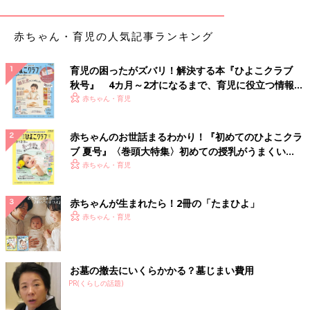
から
赤ちゃん・育児の人気記事ランキング
育児の困ったがズバリ！解決する本『ひよこクラブ
秋号』 4カ月～2才になるまで、育児に役立つ情報が
いっぱい！
赤ちゃん・育児
赤ちゃんのお世話まるわかり！『初めてのひよこクラ
ブ 夏号』〈巻頭大特集〉初めての授乳がうまくい
く！ おっぱい・ミルクの基本と夏のトラブル 解決テ
赤ちゃん・育児
ク
赤ちゃんが生まれたら！2冊の「たまひよ」
赤ちゃん・育児
ベビーサインを学んで一番感じることは、息子くんが泣いている
お墓の撤去にいくらかかる？墓じまい費用
原因がわかるようになってきたこと。泣く場面が減り、母子とも
PR(くらしの話題)
ハッピーにすごせる時間が増えたと言います。
外への興味を持ち始めた息子くんとの外出の機会も増え、最近で