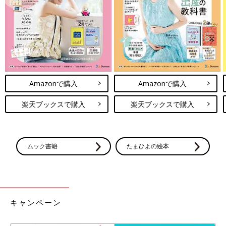
たまひよでは鈴木あきえさんの「いつも笑顔の鈴木あきえちゃん
が、ママになった泣いた日のこと。」も取材しています。笑顔の
印象の鈴木さんが「泣く」ことがあるの？ 貴重なインタビュー
となりました。
＜鈴木あきえさんプロフィール＞
1987年生まれ。2004年に芸能界デビュー。2007年に『王様のブ
ランチ』のリポーターとなり、同番組のコーナー『買い物の達
Amazonで購入
Amazonで購入
人』で人気を博す。2018年9月に第一子男子を出産。現在は『す
くすく子育て』（NHK Eテレ）の司会、『なな→きゅう』（文化
楽天ブックスで購入
楽天ブックスで購入
放送）の金曜パーソナリティなどを担当する。著書に『誰とでも
3分でうちとける ほんの少しのコツ』（かんき出版）がある。
ワンピース／アイ アム アイ（(株)アンビデックス） ピアス／
ムック書籍
たまひよの絵本
ゴールディ（(株)ゴールディ）
撮影／柳原久子（water fish） 取材／津島千佳 スタイリスト
／近藤伊代 ヘアメイク／谷村真美
関連：息子が生まれて「本当の自分」に出会えた！小橋賢児さん
の「家族と本気で遊ぶ」生き方
キャンペーン