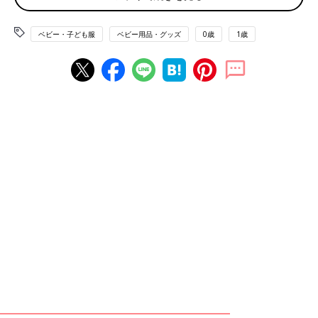
コットンを使用しています。赤ちゃんの肌に触れるものだから、
嬉しいポイント。
ベビー・子ども服
ベビー用品・グッズ
0歳
1歳
おさがりを見越した「お名前タグ」に感動！