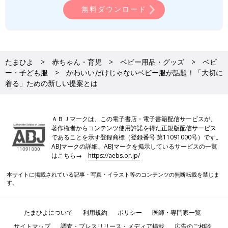
無料ダウンロード
たまひよ
赤ちゃん・育児
ベビー用品・グッズ
ベビ
ー・子ども服
かわいいだけじゃないベビー服が話題！「大切に
着る」ための新しい提案とは
ＡＢＪマークは、この電子書店・電子書籍配信サービスが、
著作権者からコンテンツ使用許諾を得た正規版配信サービス
であることを示す登録商標（登録番号 第11091000号）です。
ABJマークの詳細、ABJマークを掲示しているサービスの一覧
はこちら→
https://aebs.or.jp/
本サイトに掲載されている記事・写真・イラスト等のコンテンツの無断転載を禁じま
す。
たまひよについて
利用規約
ポリシー
医師・専門家一覧
サイトマップ
調査・プレスリリース・メディア掲載
広告のご相談