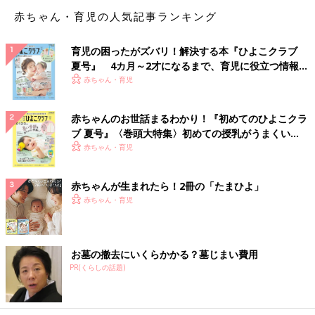
赤ちゃん・育児の人気記事ランキング
育児の困ったがズバリ！解決する本『ひよこクラブ
夏号』 4カ月～2才になるまで、育児に役立つ情報が
また、編集部が特に注目したのが、「おさがり」を見越した”お
いっぱい！
赤ちゃん・育児
名前タグ”。3人目までのお名前を書く欄があります。
すぐにサイズアウトしてしまうベビー服。「まだまだ着られるの
赤ちゃんのお世話まるわかり！『初めてのひよこクラ
にもったいない」と、兄弟姉妹に「お下がり」を着させるという
ブ 夏号』〈巻頭大特集〉初めての授乳がうまくい
人も多いもの。でも、おさがりはお名前を書くとこんな風に、お
く！ おっぱい・ミルクの基本と夏のトラブル 解決テ
赤ちゃん・育児
名前タグのところがぎゅうぎゅうになってしまったり…
ク
▼３人の名前が書かれたタグ
赤ちゃんが生まれたら！2冊の「たまひよ」
赤ちゃん・育児
お墓の撤去にいくらかかる？墓じまい費用
PR(くらしの話題)