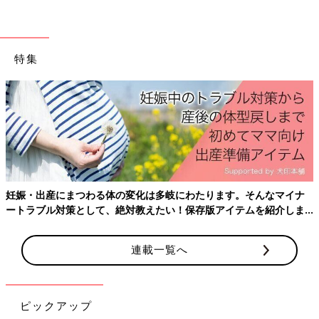
特集
さらに、成長に合わせてサイズを2段階調整できるようになって
いる点も嬉しいところ。少しでも長く着られるような工夫がされ
ています。
実際に商品を手にとると、「さすが、おさがり推奨！」と口に出
してしまうほど。想像以上に”しっかり”していました。
妊娠・出産にまつわる体の変化は多岐にわたります。そんなマイナ
おさがり推奨の理由は「赤ちゃんの未来を守るた
ートラブル対策として、絶対教えたい！保存版アイテムを紹介しま
め」
す。
連載一覧へ
おさがり推奨のお名前タグや、長く着られるためのサイズ調整機
能。これらのアイデアはなぜ生まれたのか、Haruulala Organic
の担当者にお話を聞きました。
ピックアップ