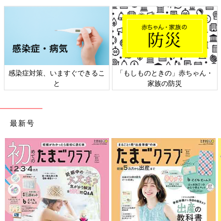
「創業当初から”おさがり”を推奨していますが、これは『赤ちゃ
んにより良い未来を残したい』という想いによるものです。
実はここのお名前タグは2019年4月に
Twitter
で話題にしていただ
けて、約1万件のいいね、5000件以上のリツイートがありまし
た。『長く使おうって思える』といったうれしいお声も。
ほかにも赤ちゃんの未来を守ろうと、郵送時の梱包を最小限にす
感染症対策、いますぐできるこ
「もしものときの」赤ちゃん・
るなど、環境への配慮を積極的に行っています」
と
家族の防災
バングラデシュの児童労働問題に対する取り組みも
最新号
Haruulalaは、バングラデシュに自社工場があります。創業者で
ある中村社長が5年前に出張でバングラデシュを訪れたことが、
会社設立・ブランド立ち上げのきっかけだそうです。
「バングラデシュの貧困地域には、家計を支えるため、幼いうち
から学校へ行かずに働きだす子どもたちがたくさんいます。子ど
もたちが生まれた環境に左右されることなく、自分の夢に向かっ
て挑戦できる社会を実現したい。そんな想いから、親に安定した
仕事をつくろうと、バングラデシュに自社工場をつくることにし