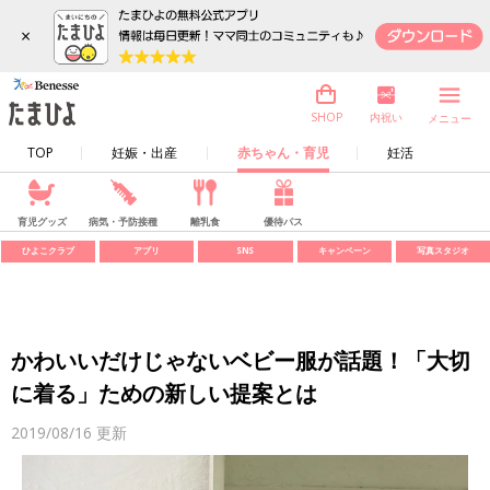
×
内祝い
SHOP
メニュー
TOP
妊娠・出産
赤ちゃん・育児
妊活
育児グッズ
病気・予防接種
離乳食
優待パス
ひよこクラブ
アプリ
SNS
キャンペーン
写真スタジオ
かわいいだけじゃないベビー服が話題！「大切
に着る」ための新しい提案とは
2019/08/16
更新