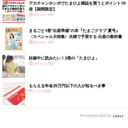
アカチャンホンポでたまひよ雑誌を買うとポイント10
がりを見越しているからこそ、より大切に着せたくなる”、そん
倍【期間限定】
な工夫でもあると感じました。
赤ちゃん・育児
長く着られるように。サイズ調整ができるスナップ
まるごと1冊“出産準備”の本『たまごクラブ 夏号』
ボタン
〈スペシャル大特集〉夫婦で予習する 出産の教科書
赤ちゃん・育児
妊娠中に読みたい！3冊の「たまひよ」
赤ちゃん・育児
もらえる年金25万円以下の人が知るべき事
PR(くらしの話題)
Recommended by