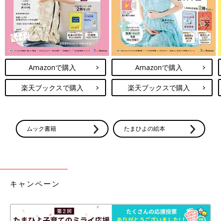
たのです。子どもをもつ現地の人々に安定した雇用を提供するこ
とで、児童労働問題の解決につなげています。」（中村社長）
とってもかわいい上に、ママ・パパ目線での工夫や、赤ちゃんや
社会への思いがつまったブランド「Haruulala Organic」。自宅
用はもちろん、
出産祝い
の贈り物としても人気が出そうです。
Amazonで購入
Amazonで購入
（文・たまひよONLINE編集部）
関連：かっかわいすぎる〜☆Haruulalaの超キュートなベビー服
楽天ブックスで購入
楽天ブックスで購入
にハマるママが続出！
取材協力・写真提供／Sunday Morning Factory株式会社
WEBサイト：
https://haruulala.life/
ムック書籍
たまひよの絵本
キャンペーン