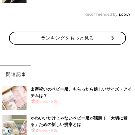
Recommended by
山碕家さん(@yamasaki0913)がシェアした投稿
-
2019年 5月月8日午前4時30分PDT
Haruulalaのお洋服を着せていっぱいお出かけしたい！という山
ランキングをもっと見る
碕家さん。Haruulalaのベビー服は、ボタンの掛け違えに配慮し
た工夫がしてあったり、お名前タグにはおさがりを見越して３回
名前が書けるようにもなっているのだそう。細かいところまでこ
だわっているのがすごい！
記念日やおめかししたい時にもぴったり☆
関連記事
出産祝いのベビー服、もらったら嬉しいサイズ・アイ
テムは？
赤ちゃん・育児
かわいいだけじゃないベビー服が話題！「大切に着
る」ための新しい提案とは
赤ちゃん・育児