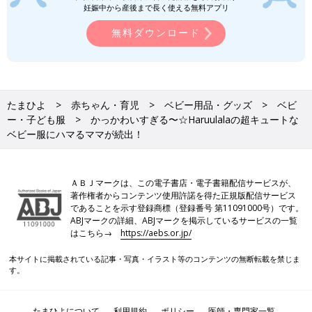
妊娠中から産後まで長く使える無料アプリ
無料ダウンロード
たまひよ
赤ちゃん・育児
ベビー用品・グッズ
ベビ
ー・子ども服
かっかわいすぎる〜☆Haruulalaの超キュートな
ベビー服にハマるママが続出！
ＡＢＪマークは、この電子書店・電子書籍配信サービスが、
著作権者からコンテンツ使用許諾を得た正規版配信サービス
であることを示す登録商標（登録番号 第11091000号）です。
ABJマークの詳細、ABJマークを掲示しているサービスの一覧
はこちら→
https://aebs.or.jp/
本サイトに掲載されている記事・写真・イラスト等のコンテンツの無断転載を禁じま
す。
たまひよについて
利用規約
ポリシー
医師・専門家一覧