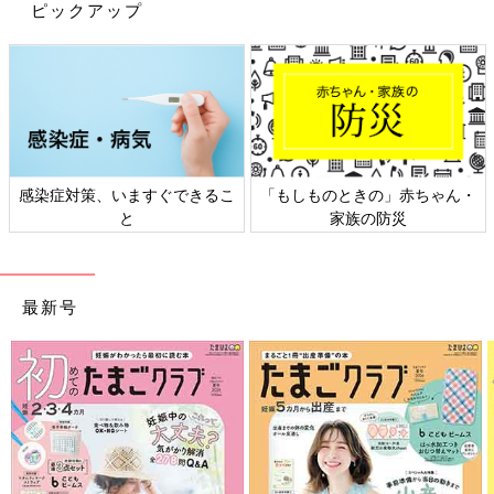
ピックアップ
感染症対策、いますぐできるこ
「もしものときの」赤ちゃん・
EITOさん(@eight_babyboy)がシェアした投稿
-
2019年 5月月6日午後9時08分PDT
と
家族の防災
Haruulalaのベビー服は男の子用もこんなにかわいいんです♪ お
友だちにプレゼントでもらったというEITOさんも「爽やかでた
最新号
まらなくかわいい！」と大絶賛！
箱までかわいい！！ギフトにもおすすめ♪