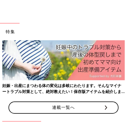
もこのHaruulalaのお洋服でお祝いしたのだそう。
1才
の誕生日に
も着させたいな〜と今から楽しみにしているYUKAさんでした♪
男の子はかわいい&爽やかにキマる！
特集
妊娠・出産にまつわる体の変化は多岐にわたります。そんなマイナ
ートラブル対策として、絶対教えたい！保存版アイテムを紹介しま
す。
連載一覧へ
この投稿をInstagramで見る