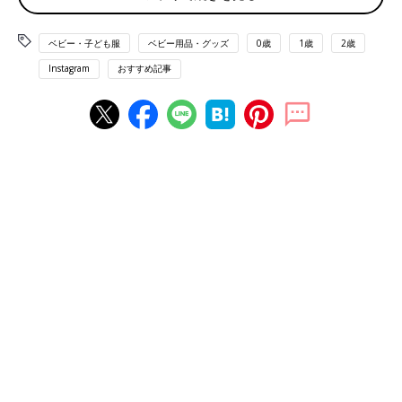
ベビー・子ども服
ベビー用品・グッズ
0歳
1歳
2歳
Instagram
おすすめ記事
miorinさん(@miorin_116)がシェアした投稿
-
2019年 6月月14日午後5時04分PDT
Haruulalaのお洋服がずっと気になっていたというmiorinさん。
「こんなかわいいお洋服をお祝いで頂いたら嬉しくてたまらな
い！」とウキウキでした♪ オーガニックコットンで手触りがいい
ところも気にいっているそうです。
かわいい上に細かいところまですごくこだわって
る！