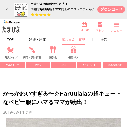
×
内祝い
SHOP
メニュー
TOP
妊娠・出産
赤ちゃん・育児
妊活
育児グッズ
病気・予防接種
離乳食
優待パス
ひよこクラブ
アプリ
SNS
キャンペーン
写真スタジオ
かっかわいすぎる〜☆Haruulalaの超キュート
なベビー服にハマるママが続出！
2019/08/14
更新