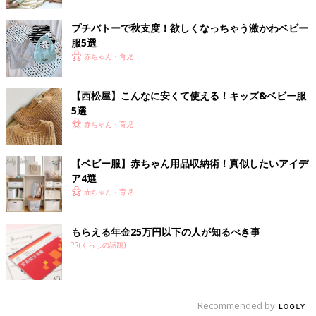
プチバトーで秋支度！欲しくなっちゃう激かわベビー
服5選
赤ちゃん・育児
この投稿をInstagramで見る
【西松屋】こんなに安くて使える！キッズ&ベビー服
5選
赤ちゃん・育児
【ベビー服】赤ちゃん用品収納術！真似したいアイデ
ア4選
赤ちゃん・育児
もらえる年金25万円以下の人が知るべき事
YUKAさん(@yukaaaaaaa713)がシェアした投稿
-
2019年 7月月11日午前3時58分PDT
PR(くらしの話題)
YUKAさんは、ベビーの生後6ヶ月をお祝いするハーフバースデー
にHaruulalaのお洋服を着せて記念撮影！「いちばんお似合いの
Recommended by
お洋服！」ととっても気に入っているそうで、100日祝いの時に