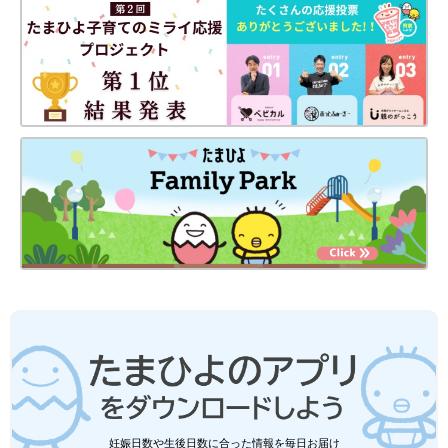
スタイ･カットソー･パンツの超可愛い３点セットをベビーに着せ
てみたtomoさん。お洋服と同じ柄のBOXがこれまたかわいい〜
☆
出産祝い
などのギフトにもおすすめです！
かわいくてこだわりの工夫もいっぱいのHaruulalaのベビー服
は、インスタママたちの間でも大人気でした！気になった方はぜ
ひ気になった方はぜひチェックしてみてください♪
Haruulala公式サイト：
https://haruulala.life/
(文・田中いづみ)
■関連：インスタママおすすめ！あると便利な育児中のパパ・マ
マお助け便利グッズ5選
※記事内容でご紹介している投稿、リンク先は、削除される場合
があります。あらかじめご了承ください。
※記事の内容は記載当時の情報であり、現在と異なる場合があり
ます。
妊娠日数や生後日数に合った情報を毎日お届け