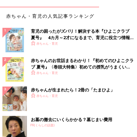
赤ちゃん・育児の人気記事ランキング
育児の困ったがズバリ！解決する本『ひよこクラブ
夏号』 4カ月～2才になるまで、育児に役立つ情報が
いっぱい！
赤ちゃん・育児
赤ちゃんのお世話まるわかり！『初めてのひよこクラ
ブ 夏号』〈巻頭大特集〉初めての授乳がうまくい
く！ おっぱい・ミルクの基本と夏のトラブル 解決テ
赤ちゃん・育児
ク
この投稿をInstagramで見る
赤ちゃんが生まれたら！2冊の「たまひよ」
赤ちゃん・育児
お墓の撤去にいくらかかる？墓じまい費用
PR(くらしの話題)