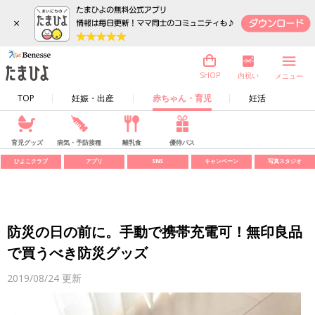
×
内祝い
SHOP
メニュー
TOP
妊娠・出産
赤ちゃん・育児
妊活
育児グッズ
病気・予防接種
離乳食
優待パス
ひよこクラブ
アプリ
SNS
キャンペーン
写真スタジオ
防災の日の前に。手動で携帯充電可！無印良品
で買うべき防災グッズ
2019/08/24
更新