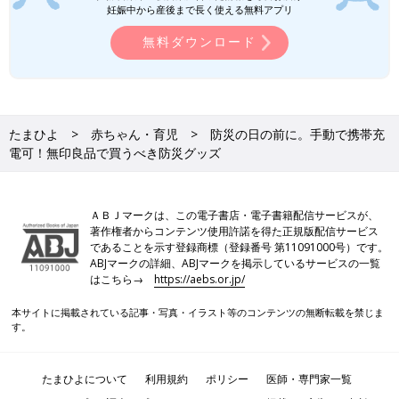
妊娠中から産後まで長く使える無料アプリ
憂いなし”、事前に準備をしておけば、いざという時に役立ちま
す。
防災
の日をきっかけに、1年に一度は非常用バッグの中身を
無料ダウンロード
見直してください。そして災害が起きた時、家族はどのように行
動すれば良いか、改めて家族と話し合っておきましょうね。
（文・清川優美）
＜掲載協力＞
無印良品
たまひよ
赤ちゃん・育児
防災の日の前に。手動で携帯充
電可！無印良品で買うべき防災グッズ
ＡＢＪマークは、この電子書店・電子書籍配信サービスが、
著作権者からコンテンツ使用許諾を得た正規版配信サービス
であることを示す登録商標（登録番号 第11091000号）です。
ABJマークの詳細、ABJマークを掲示しているサービスの一覧
はこちら→
https://aebs.or.jp/
本サイトに掲載されている記事・写真・イラスト等のコンテンツの無断転載を禁じま
す。
たまひよについて
利用規約
ポリシー
医師・専門家一覧