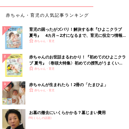
赤ちゃん・育児の人気記事ランキング
育児の困ったがズバリ！解決する本『ひよこクラブ
夏号』 4カ月～2才になるまで、育児に役立つ情報が
いっぱい！
赤ちゃん・育児
ベランダなどの屋外にも持ち出せる、その名の通り“頑丈”な収納
赤ちゃんのお世話まるわかり！『初めてのひよこクラ
ブ 夏号』〈巻頭大特集〉初めての授乳がうまくい
ボックス。簡易的な腰掛けとしても使えるので、災害時にもいろ
く！ おっぱい・ミルクの基本と夏のトラブル 解決テ
赤ちゃん・育児
んな使い方ができそう。アウトドア好きにもユーザーが多い、実
ク
力派アイテムです。
ポリプロピレン頑丈収納ボックス・大
赤ちゃんが生まれたら！2冊の「たまひよ」
赤ちゃん・育児
置いて明るいＬＥＤ懐中電灯
お墓の撤去にいくらかかる？墓じまい費用
PR(くらしの話題)