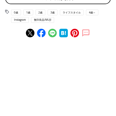
0歳
1歳
2歳
3歳
ライフスタイル
4歳～
Instagram
無印良品/MUJI
yukaさん(@____yuka_s3)がシェアした投稿
-
2018年 9月月10日午前7時40分PDT
@ ____yuka_s3
さんは、非常食の保管収納に「頑丈収納ボック
ス」を使用しています。リビングからも廊下からも土間玄関に行
けるため、ふだんは土間に収納しているそう。ボックスにホワイ
トボード引っ掛けて、中に何が入っているのか、賞味期限がいつ
なのか、開けなくてもすぐにわかるように記入。これはナイスア
イデアですね！