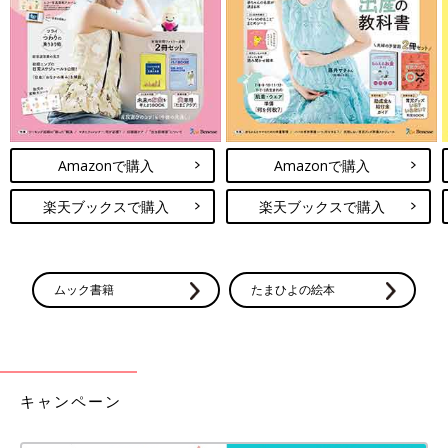
Amazonで購入
Amazonで購入
手回しラジオなのでその名の通り、このように手回しでラジオを
楽天ブックスで購入
楽天ブックスで購入
充電できます。例えば、手回し充電を15分間すると、ラジオが約
2時間聴けると仕組み。労力はかかるけれど、何も情報が入って
こないよりは、だいぶ気持ちが落ち着きます。もちろん乾電池が
ムック書籍
たまひよの絵本
あれば、乾電池での使用も可能です。
キャンペーン