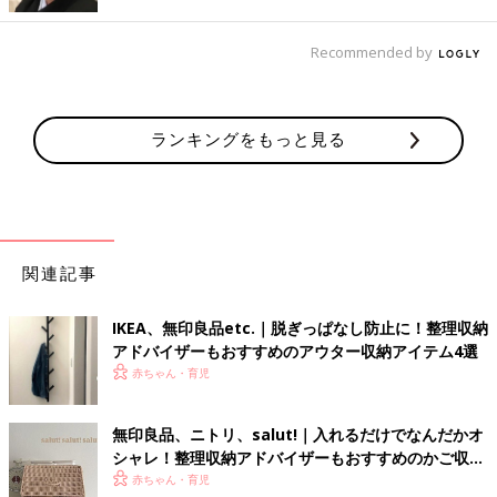
Recommended by
ランキングをもっと見る
関連記事
こちらは半透明のシェードになっている懐中電灯。このように平
らな場所に置けば、周りを明るく照らしてくれます。また、単3
IKEA、無印良品etc.｜脱ぎっぱなし防止に！整理収納
乾電池でも単4乾電池でも、電池1本でも使用可能。電池のサイズ
アドバイザーもおすすめのアウター収納アイテム4選
を気にせずに使えます。もちろん防雨形なので、屋外でも使用
赤ちゃん・育児
OK。明るさは2段調光です。
ＬＥＤ懐中電灯・大
無印良品、ニトリ、salut!｜入れるだけでなんだかオ
貴重な水を使わない歯みがきシート
シャレ！整理収納アドバイザーもおすすめのかご収納
4選
赤ちゃん・育児