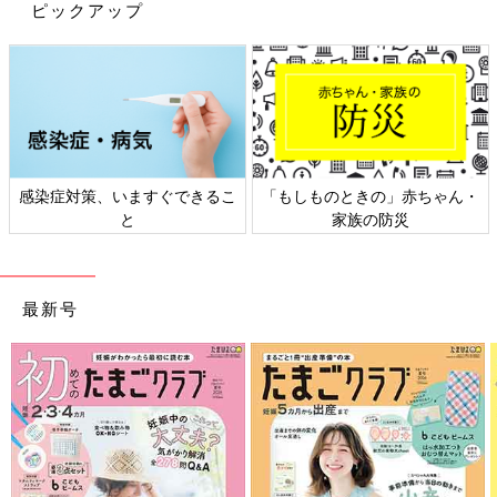
ピックアップ
house_okinawaさん(@house_okinawa)がシェアした投稿
-
201
感染症対策、いますぐできるこ
「もしものときの」赤ちゃん・
と
家族の防災
@house_okinawa
さんが非常用に購入したのはこちらの「手回し
充電ラジオ」。昨年の台風で停電を経験し、情報が入ってこない
のがとにかく辛かったそうで「もし、もっと停電が続いていた
最新号
ら…」と考えたときに、これは必要だと思ったそうです。見た目
もシンプルで、
インテリア
の邪魔にならないのが嬉しいですね。