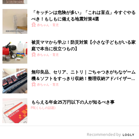
「キッチンは危険が多い」「これは盲点」今すぐやる
べき！もしもに備える地震対策4選
赤ちゃん・育児
被災ママから学ぶ！防災対策【小さな子どもがいる家
庭で本当に役立つもの】
赤ちゃん・育児
無印良品、セリア、ニトリ｜ごちゃつきがちなゲーム
機＆ソフトをすっきり収納！整理収納アドバイザーも
おすすめのアイテム4選
赤ちゃん・育児
もらえる年金25万円以下の人が知るべき事
大切な生活習慣は非常時でもできれば欠かしたくありませんよ
PR(くらしの話題)
ね。
歯みがき
シートは貴重な水を使わずに歯のお手入れができま
す。また、洗面所などへ行かずにその場で使えるので、ぜひ持っ
ておきたいアイテム。12枚入りでかさばらない量なので、家族全
員分の歯みがきを持ち運ぶ必要がなく、非常用の荷物を省スペー
Recommended by
スできます！