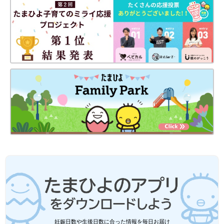
また、ラジオの機能だけでなく、時計や携帯電話の充電機能も付
いているので、停電などで携帯の充電ができないときにも便利。
ラジオで情報を手に入れる手段と、携帯で連絡をとる手段、大切
な２つのライフラインを確保できます。
手回し充電ラジオ
関連：はじめまして！液体ミルク [ハトコのドタバタ育児日記
#32］
災害が起こらないことに越したことはないですが、時と場所とタ
イミングを選べないのが事実。筆者は台風による停電を3日間経
験したことがありますが、数日電気が使えないというだけで不安
とストレスが溜まってしまうことを痛感しました。“備え合えば
妊娠日数や生後日数に合った情報を毎日お届け