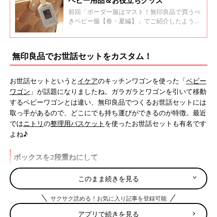
前回「ボーダー服はマスト！無印良品で買うべ
きベビー服【春・夏編】」でご紹介したよう
に、ベビー服も取りそろえている無印良品。今
回は、無印良品で手に入るベビー用品＆お役立
ちグッズを中心にチェックしていきましょう！
無印良品でお世話セットをカスタム！
お世話セットというと
イケア
のキッチンワゴンを使った「
ベビー
ワゴン
」が話題になりましたね。ガラガラとワゴンを引いて移動
するベビーワゴンとは違い、無印良品でつくるお世話セットには
取っ手があるので、どこにでも持ち運びができるのが特徴。最近
では
ニトリ
の
整理用バスケット
を使ったお世話セットも有名です
よね♪
ボックスを2段重ねにして
このまま続きを見る
サクサク読める！お気に入り記事を登録可能
アプリで続きを見る