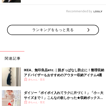
Recommended by
ランキングをもっと見る
関連記事
IKEA、無印良品etc.｜脱ぎっぱなし防止に！整理収納
主にケア用品を収納する「ポリプロピレン収納キャリーボック
アドバイザーもおすすめのアウター収納アイテム4選
ス」。細かく仕切られているのでケア用品を分別して収納するの
赤ちゃん・育児
に最適です。ボトル容器やチューブなどを入れても、傾きにくい
ちょうど良い深さ！ カラーは半透明とホワイトグレーが選べま
ダイソー「ポイポイ入れてラクに片づく！」「小～大
す。
サイズまで！」こんなの欲しかった★収納ボックス4
選
赤ちゃん・育児