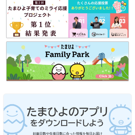
ポリプロピレンファイルボックス・スタンダードタイプ・ワイ
ド・１／２
おもちゃも絵本も無印良品でスッキリ収
納！子育て世代で話題の「スタッキング
シェルフ」カスタマイズ例
悩める子育て世代の収納事情を助けてくれる
「無印良品のスタッキングシェルフ」を使った
収納アイディアをインスタから集めてみまし
た！使う物も場所も次々と変わっていくのに大
きな家具は簡単に買い替えられないし...とお悩
リビングや寝室などの家の中はもちろん、お出かけや帰省にもこ
みのママ必見です！
れさえあれば準備の手間が省けそう。計算し尽くされたデザイン
の無印良品だからこそ、このようなカスタムがアイデア次第で無
限に広がります！ ベビー用品の収納でお困りのママや、
出産準
備
中のママはぜひ参考にしてくださいね♪
（文・山嵜優美）
＜掲載協力＞
無印良品
※記事内容でご紹介している投稿、リンク先は、削除される場合
妊娠日数や生後日数に合った情報を毎日お届け