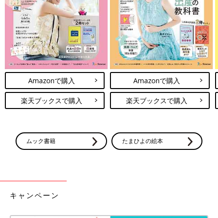
Amazonで購入
Amazonで購入
楽天ブックスで購入
楽天ブックスで購入
ムック書籍
たまひよの絵本
冒頭のインスタ投稿でもご紹介したとおり、ボックスをもうひと
つ重ねてオムツ用収納にしても◎。オムツを潰さずに収納でき
キャンペーン
て、安定感も増します。「ファイルボックス」の「スタンダード
タイプ」、サイズは「ワイド・１／２」がピッタリフィットしま
す。