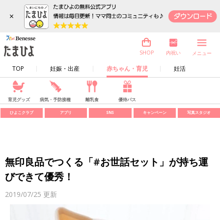
×
内祝い
SHOP
メニュー
TOP
妊娠・出産
赤ちゃん・育児
妊活
育児グッズ
病気・予防接種
離乳食
優待パス
ひよこクラブ
アプリ
SNS
キャンペーン
写真スタジオ
無印良品でつくる「#お世話セット」が持ち運
びできて優秀！
2019/07/25
更新