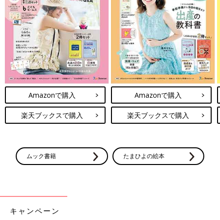
妊娠日数・生後日数に合わせて専門家のアドバイスを毎日お届
け。同じ出産月のママ同士で情報交換したり、励ましあったりで
Amazonで購入
Amazonで購入
きる「ルーム」や、写真だけでは伝わらない”できごと”を簡単に
記録できる「成長きろく」も大人気！
楽天ブックスで購入
楽天ブックスで購入
ダウンロード（無料）
育児中におススメの本
ムック書籍
たまひよの絵本
最新! 初めての育児新百科 (ベネッセ・ムック たまひよブッ
クス たまひよ新百科シリーズ)
大人気「新百科シリーズ」の「育児新百科」がリニューアル！
新生児から
3歳
まで、月齢別に毎日の赤ちゃんの成長の様子とマ
キャンペーン