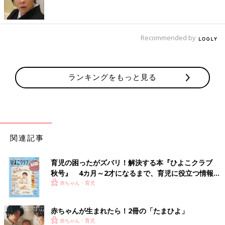
Recommended by
ランキングをもっと見る
離乳食は薄味が基本です。離乳食用の食材は大人用の料理と一緒
に加熱し、味をつける前に取り分けます。塩やみそ、しょうゆな
関連記事
どの調味料を食べてもOKになる離乳後期（9～11カ月ごろ）以降
は、薄味なら味つけ後に取り分けてもOK。
育児の困ったがズバリ！解決する本『ひよこクラブ
秋号』 4カ月～2才になるまで、育児に役立つ情報が
【ポイント３】取り分けてから大きさ・かたさを調節する
いっぱい！
赤ちゃん・育児
赤ちゃんが生まれたら！2冊の「たまひよ」
赤ちゃん・育児