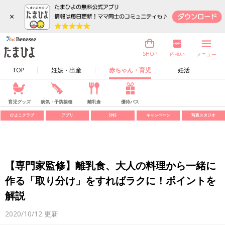
×
内祝い
SHOP
メニュー
TOP
妊娠・出産
赤ちゃん・育児
妊活
育児グッズ
病気・予防接種
離乳食
優待パス
ひよこクラブ
アプリ
SNS
キャンペーン
写真スタジオ
【専門家監修】離乳食、大人の料理から一緒に
作る「取り分け」をすればラクに！ポイントを
解説
2020/10/12
更新