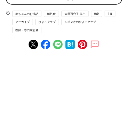
大人用の料理と一緒に作るときの取り分けのお約束
赤ちゃんのお世話
離乳食
太田百合子 先生
0歳
1歳
アーカイブ
ひよこクラブ
１才２才のひよこクラブ
離乳食を作るためだけに食材を準備するのはコストも手間もかか
医師・専門家監修
って大変です。大人用と一緒に作ると準備や調理もラクになり、
離乳食で与える食材や調理法の幅も自然に広がるメリットがあり
ます。しかも、大人と同じ食材を食べることで、赤ちゃんへの食
への意欲も育つなど、いいことばっかりなんです。とくに
離乳後
期
（9～11カ月ごろ）以降は、赤ちゃんも大人と同じように1日3
食になり、大人用と赤ちゃん用をわざわざ別々に調理するのは、
大きな負担に…。そこで、覚えておきたいのが「取り分け」とい
うテクニック。実は、押さえるポイントはたった4つだけなんで
す！
【ポイント１】離乳食に使いやすい食材を選ぶ