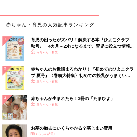
赤ちゃん・育児の人気記事ランキング
育児の困ったがズバリ！解決する本『ひよこクラブ
秋号』 4カ月～2才になるまで、育児に役立つ情報が
いっぱい！
赤ちゃん・育児
大人料理から取り分けたいときは、メニューを決めたり、使う食
赤ちゃんのお世話まるわかり！『初めてのひよこクラ
材を選ぶ際に離乳食に取り入れやすいものを選ぶといいですね。
ブ 夏号』〈巻頭大特集〉初めての授乳がうまくい
く！ おっぱい・ミルクの基本と夏のトラブル 解決テ
いも類やかぶなど、すりつぶしやすい野菜や、脂肪分の少ない赤
赤ちゃん・育児
ク
身などの肉類がおすすめです。
赤ちゃんが生まれたら！2冊の「たまひよ」
【ポイント２】味つけをする前に赤ちゃんの分を取り分け
赤ちゃん・育児
る
お墓の撤去にいくらかかる？墓じまい費用
PR(くらしの話題)