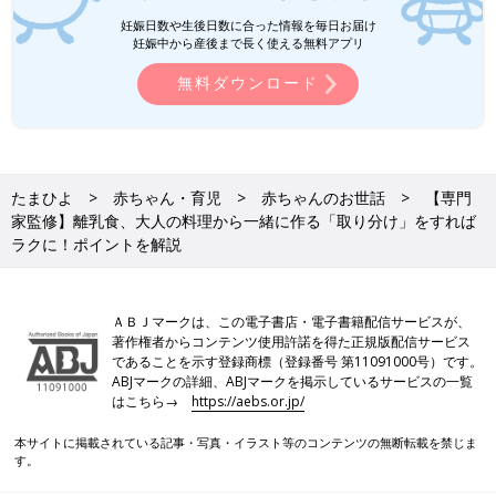
妊娠日数や生後日数に合った情報を毎日お届け
妊娠中から産後まで長く使える無料アプリ
無料ダウンロード
たまひよ
赤ちゃん・育児
赤ちゃんのお世話
【専門
家監修】離乳食、大人の料理から一緒に作る「取り分け」をすれば
ラクに！ポイントを解説
Amazonで購入
ＡＢＪマークは、この電子書店・電子書籍配信サービスが、
楽天ブックスで購入
著作権者からコンテンツ使用許諾を得た正規版配信サービス
であることを示す登録商標（登録番号 第11091000号）です。
ABJマークの詳細、ABJマークを掲示しているサービスの一覧
前の話
次の話
はこちら→
https://aebs.or.jp/
【専門家監修】7カ月
一覧
【専門家監修】赤ちゃ
からスタート。赤ち
んの歯の生え方と離乳
本サイトに掲載されている記事・写真・イラスト等のコンテンツの無断転載を禁じま
ゃんのコップ飲み・
食との関係は？
す。
ストロー飲みのポイ
ントとは？