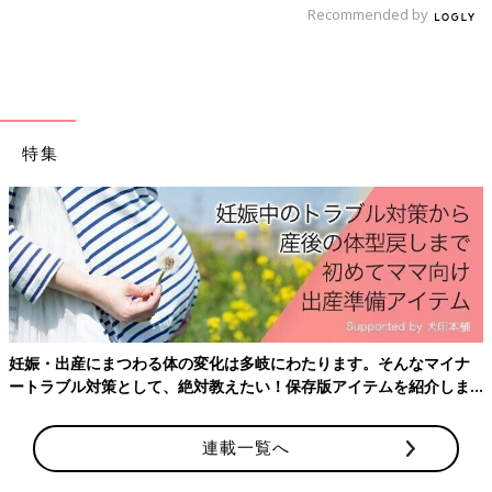
Recommended by
特集
加熱前に成形する肉だんごやハンバーグなどは、調味料や香辛料
を入れる前に取り分けて。赤ちゃん用に小さく食べやすい大きさ
にして大人用と一緒に加熱すると、仕上げの手間が省けてラクで
すよ！
妊娠・出産にまつわる体の変化は多岐にわたります。そんなマイナ
取り分け離乳食[かぼちゃの煮つけ]から
ートラブル対策として、絶対教えたい！保存版アイテムを紹介しま
作る[月齢別]かぼちゃレシピ４選
す。
大人用のメニューから取り分けて離乳食を作る
方法を覚えておくと、大人用と赤ちゃん用を一
連載一覧へ
緒に作ることができて便利です。定番メニュー
で取り分けのポイントをマスターして。今回