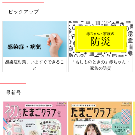
は、「かぼちゃの煮つけ」と一緒に作れる5、6
赤ちゃんにとって、ママ・パパと同じ食材やメニューを味わえる
ヶ月ごろの離乳食レシピを紹介します。
ピックアップ
ことは、とってもうれしいこと。家族で「おいしい」を共有して
いくことで、食への意欲や関心も自然と深まります。4つのポイ
ントさえ覚えてしまえば、調理の手間も減り、キッチンに立つ時
間もぐっと短縮できるはず。ぜひ実践してみてくださいね！
（取材・文・写真・ひよこクラブ編集部）
監修／太田百合子 先生
初回公開日 2019/09/23
感染症対策、いますぐできるこ
「もしものときの」赤ちゃん・
と
家族の防災
育児中におススメのアプリ
アプリ「まいにちのたまひよ」
最新号