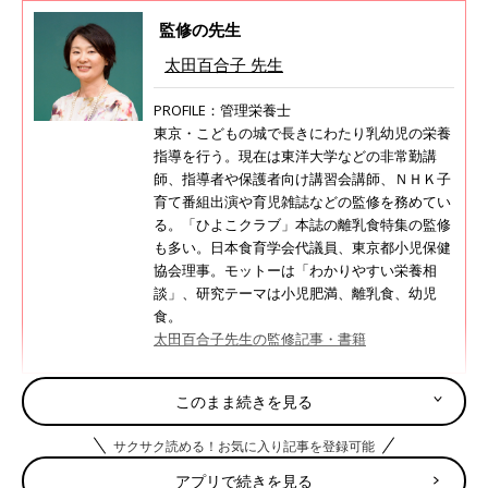
監修の先生
太田百合子 先生
PROFILE：管理栄養士
東京・こどもの城で長きにわたり乳幼児の栄養
指導を行う。現在は東洋大学などの非常勤講
師、指導者や保護者向け講習会講師、ＮＨＫ子
育て番組出演や育児雑誌などの監修を務めてい
る。「ひよこクラブ」本誌の離乳食特集の監修
も多い。日本食育学会代議員、東京都小児保健
協会理事。モットーは「わかりやすい栄養相
談」、研究テーマは小児肥満、離乳食、幼児
食。
太田百合子先生の監修記事・書籍
このまま続きを見る
目次
サクサク読める！お気に入り記事を登録可能
大人用の料理と一緒に作るときの取り分けのお約束
アプリで続きを見る