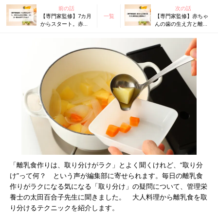
前の話
次の話
【専門家監修】7カ月
一覧
【専門家監修】赤ちゃ
からスタート。赤ち
んの歯の生え方と離乳
ゃんのコップ飲み・
食との関係は？
ストロー飲みのポイ
ントとは？
「離乳食作りは、取り分けがラク」とよく聞くけれど、“取り分
け”って何？ という声が編集部に寄せられます。毎日の離乳食
作りがラクになる気になる「取り分け」の疑問について、管理栄
養士の太田百合子先生に聞きました。 大人料理から離乳食を取
り分けるテクニックを紹介します。