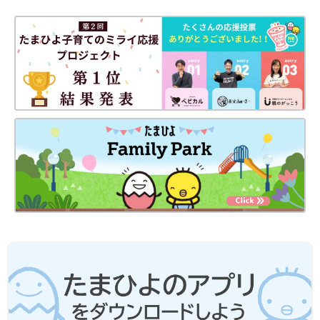
マ＆パパができることを徹底紹介。
毎日のお世話を基本からていねいに解説。
新生児期からのお世話も写真でよくわかる！ 月齢別に、体・心
の成長とかかわりかたを掲載。
ワンオペおふろの手順など、ママ・パパの「困った！」を具体的
なテクで解決。
予防接種や乳幼児健診、事故・けがの予防と対策、病気の受診の
目安などもわかりやすく紹介しています。
切り取って使える、「赤ちゃんの月齢別 発育・発達見通し表」
つき。