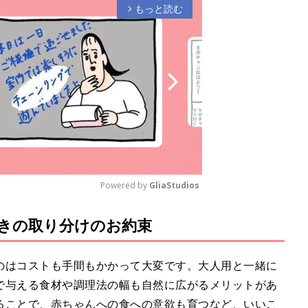
もっと読む
arrow_forward_ios
Powered by 
GliaStudios
きの取り分けのお約束
M
u
t
のはコストも手間もかかって大変です。大人用と一緒に
e
で与える食材や調理法の幅も自然に広がるメリットがあ
ることで、赤ちゃんへの食への意欲も育つなど、いいこ