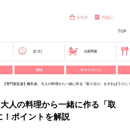
SHOP
内祝い
TOP
き
名づけ
出産準備
SNS
キャンペーン
【専門家監修】離乳食、大人の料理から一緒に作る「取り分け」をすればラクに
、大人の料理から一緒に作る「取
に！ポイントを解説