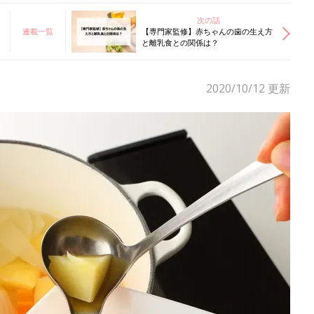
次の話
連載一覧
【専門家監修】赤ちゃんの歯の生え方
と離乳食との関係は？
2020/10/12
更新