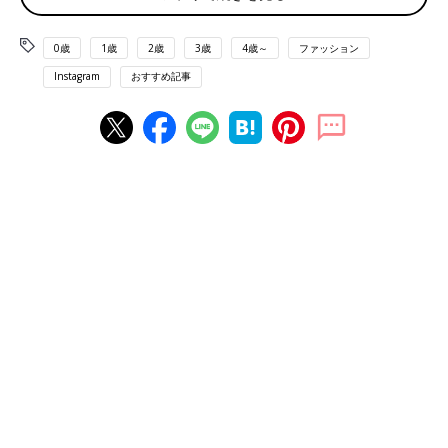
0歳
1歳
2歳
3歳
4歳～
ファッション
Instagram
おすすめ記事
出典：Instagramアカウント「ann3coo」
ann3ccoさんがバースデイでゲットしたのは、ミニーマウスのト
レーナーワンピース。秋冬に大活躍しそうなカラーがかわいい！
同じくバースデイで購入したという靴と合わせて、おしゃれなコ
ーディネートができそう。
おしゃれなカバーオール