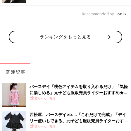
クールなボーダー柄パーカー
Recommended by
ランキングをもっと見る
関連記事
バースデイ「桃色アイテムを取り入れるだけ」「気軽
に楽しめる」元子ども服販売員ライターおすすめ★ひ
な祭りコーデ5選
赤ちゃん・育児
西松屋、バースデイetc…「これだけで完成」「デイ
リー使いもできる」元子ども服販売員ライターおすす
め★セレモニーコーデ4選
赤ちゃん・育児