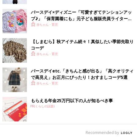
出典：Instagramアカウント「aki_mii12」
バースデイ×ディズニー「可愛すぎてテンションアッ
akito.さんは、バースデイの服がかわいすぎて息子さんのために
プ♪」「保育園着にも」元子ども服販売員ライターお
たくさん秋服を購入したそう。その中でもtete a teteのグリーン
すすめ★コラボアイテム4選
赤ちゃん・育児
のボーダー柄パーカー特にがお気に入りなんだとか。帽子とデニ
ムと合わせたクールなスタイルがおしゃれ！
【しまむら】秋アイテム続々！真似したい季節先取り
コーデ
くまみみボアニットパーカー
赤ちゃん・育児
バースデイetc.「きちんと感が出る」「高クオリティ
で高見え」お正月にぴったり！おすましコーデ5選
赤ちゃん・育児
もらえる年金25万円以下の人が知るべき事
PR(くらしの話題)
Recommended by