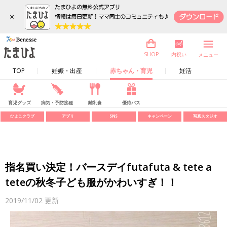
×
内祝い
SHOP
メニュー
TOP
妊娠・出産
赤ちゃん・育児
妊活
育児グッズ
病気・予防接種
離乳食
優待パス
ひよこクラブ
アプリ
SNS
キャンペーン
写真スタジオ
指名買い決定！バースデイfutafuta & tete a
teteの秋冬子ども服がかわいすぎ！！
2019/11/02
更新