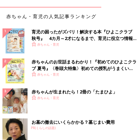
赤ちゃん・育児の人気記事ランキング
育児の困ったがズバリ！解決する本『ひよこクラブ
秋号』 4カ月～2才になるまで、育児に役立つ情報が
いっぱい！
赤ちゃん・育児
赤ちゃんのお世話まるわかり！『初めてのひよこクラ
ブ 夏号』〈巻頭大特集〉初めての授乳がうまくい
く！ おっぱい・ミルクの基本と夏のトラブル 解決テ
赤ちゃん・育児
ク
赤ちゃんが生まれたら！2冊の「たまひよ」
赤ちゃん・育児
出典：Instagramアカウント「pyonbaby611123827」
こちらはpyonbaby611123827さんがバースデイで購入したベビ
ー服。おしゃれママに人気のブランドとあって、カバーオールの
お墓の撤去にいくらかかる？墓じまい費用
デザインも一味違いますね。
PR(くらしの話題)