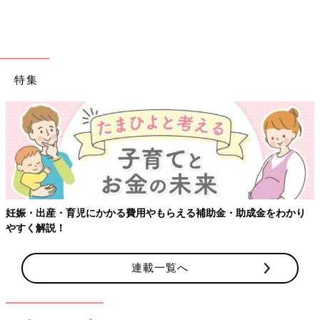
特集
出典：Instagramアカウント「yuika._.mk」
yuika._.mkさんは、くまみみボアニットパーカーをゲット。見つ
けたら即買ってしまいそうなほど可愛い！！なによりボアニット
が暖かそう。これで冬の装備も完璧ですね。
いかがでしたか？
妊娠・出産・育児にかかる費用やもらえる補助金・助成金をわかり
バースデイのfutafuta & tete a teteシリーズは、秋冬もかわいい
やすく解説！
デザインでいっぱいでした！ママはしまむらで、子ども達はバー
スデイで、親子でおしゃれなプチプラコーデに挑戦してみるのも
よさそうですね♪ 気になった方はぜひお店でチェックしてみてく
連載一覧へ
ださい！
(文・田中いづみ)
※記事内容でご紹介している投稿、リンク先は、削除される場合