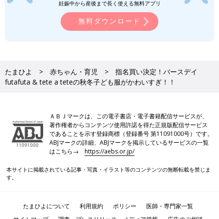
妊娠中から産後まで長く使える無料アプリ
無料ダウンロード
たまひよ
赤ちゃん・育児
指名買い決定！バースデイ
futafuta & tete a teteの秋冬子ども服がかわいすぎ！！
ＡＢＪマークは、この電子書店・電子書籍配信サービスが、
著作権者からコンテンツ使用許諾を得た正規版配信サービス
であることを示す登録商標（登録番号 第11091000号）です。
ABJマークの詳細、ABJマークを掲示しているサービスの一覧
はこちら→
https://aebs.or.jp/
本サイトに掲載されている記事・写真・イラスト等のコンテンツの無断転載を禁じま
す。
たまひよについて
利用規約
ポリシー
医師・専門家一覧