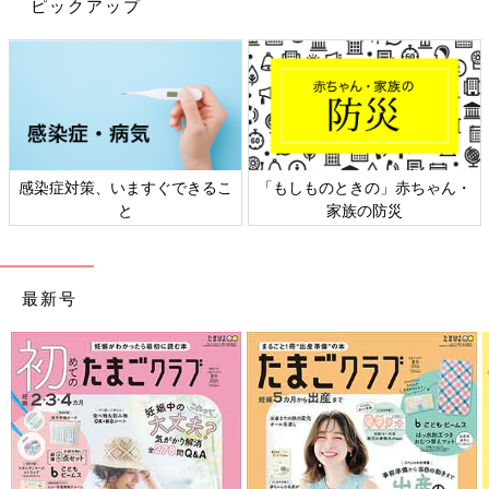
ピックアップ
無印良品の発酵ぬかどこは、手軽で美味しくぬか漬けができると
インスタでも大人気でした！気になった方は、ぜひ無印良品のぬ
かどこでぬか漬け生活にチャレンジしてみてください♪
(文・田中いづみ)
※記事内容でご紹介している投稿、リンク先は、削除される場合
があります。あらかじめご了承ください。
※記事の内容は記載当時の情報であり、現在と異なる場合があり
感染症対策、いますぐできるこ
「もしものときの」赤ちゃん・
ます。
と
家族の防災
関連：無印良品でつくる「#お世話セット」が持ち運びできて優
秀！
最新号