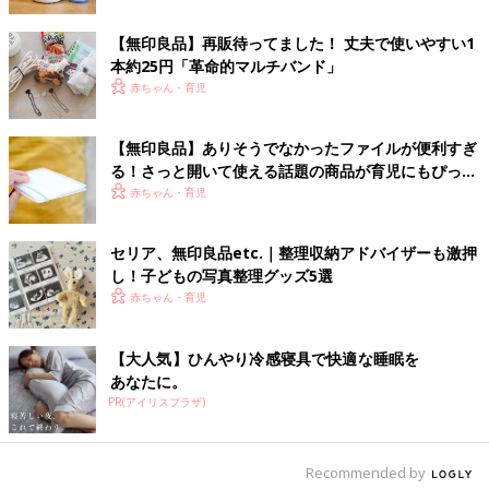
【無印良品】再販待ってました！ 丈夫で使いやすい1
本約25円「革命的マルチバンド」
赤ちゃん・育児
出典：Instagramアカウント「enete.1107」
En’et’e*さんも、無印良品のぬかどこが気になっていて購入した
【無印良品】ありそうでなかったファイルが便利すぎ
そうです。毎日のかき混ぜ不要と、冷蔵庫に保管できるところが
る！さっと開いて使える話題の商品が育児にもぴった
お気に入りのポイントなんだとか。
り
赤ちゃん・育児
野菜の切れ端を入れて簡単ぬか漬け生活
セリア、無印良品etc.｜整理収納アドバイザーも激押
し！子どもの写真整理グッズ5選
赤ちゃん・育児
【大人気】ひんやり冷感寝具で快適な睡眠を
あなたに。
PR(アイリスプラザ)
Recommended by