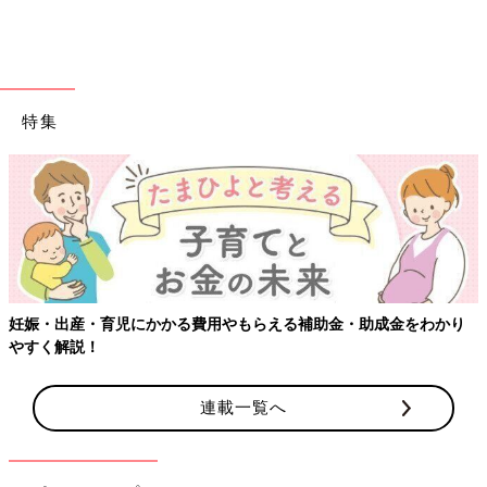
特集
妊娠・出産・育児にかかる費用やもらえる補助金・助成金をわかり
出典：Instagramアカウント「okamoto.yukako」
やすく解説！
ぬかどこが無印良品の人気商品だと聞いて使ってみたという
Yukakoさん。Yukakoさんは野菜の切れ端を漬けているんだと
連載一覧へ
か。自作のぬかと混ぜ、自分の味にカスタマイズするのが
Yukakoさん流なんだそうです。
いかがでしたか？