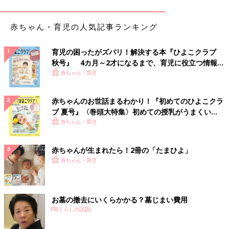
赤ちゃん・育児の人気記事ランキング
育児の困ったがズバリ！解決する本『ひよこクラブ
秋号』 4カ月～2才になるまで、育児に役立つ情報が
いっぱい！
赤ちゃん・育児
赤ちゃんのお世話まるわかり！『初めてのひよこクラ
ブ 夏号』〈巻頭大特集〉初めての授乳がうまくい
く！ おっぱい・ミルクの基本と夏のトラブル 解決テ
赤ちゃん・育児
ク
赤ちゃんが生まれたら！2冊の「たまひよ」
赤ちゃん・育児
出典：Instagramアカウント「nanahome_1016」
お墓の撤去にいくらかかる？墓じまい費用
ずっと気になっていた無印良品のぬかどこをついに購入したとい
PR(くらしの話題)
うnanahome_1016さん。このぬかどこ、チャック式になってい
てそのまま袋の中で野菜を漬けられるようになっているんだそ