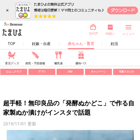
×
内祝い
SHOP
メニュー
TOP
妊娠・出産
赤ちゃん・育児
妊活
育児グッズ
病気・予防接種
離乳食
優待パス
ひよこクラブ
アプリ
SNS
キャンペーン
写真スタジオ
超手軽！無印良品の「発酵ぬかどこ」で作る自
家製ぬか漬けがインスタで話題
2019/11/01
更新