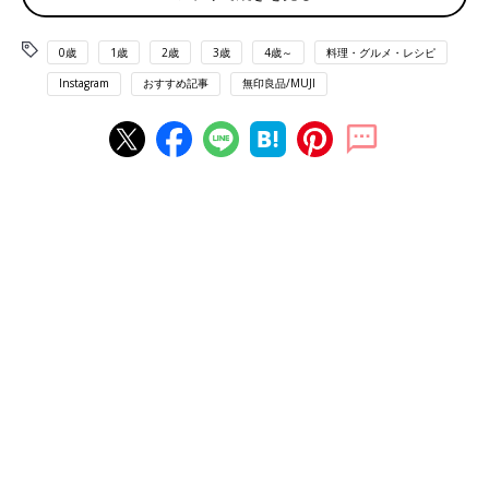
0歳
1歳
2歳
3歳
4歳～
料理・グルメ・レシピ
Instagram
おすすめ記事
無印良品/MUJI
出典：Instagramアカウント「kanako__717」
kanako yuharaさんは、無印良品のぬかどこでぬか漬け生活を始
めたそう。簡単な上に美味しくできるところが気に入っているそ
うです。
ハードルが低いから続けやすい