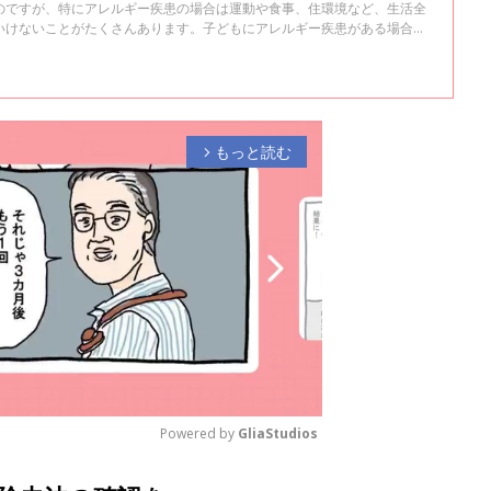
のですが、特にアレルギー疾患の場合は運動や食事、住環境など、生活全
いけないことがたくさんあります。子どもにアレルギー疾患がある場合、
えるのが良いのか、国立成育医療研究センター・アレルギーセンター長の
した。
もっと読む
arrow_forward_ios
Powered by 
GliaStudios