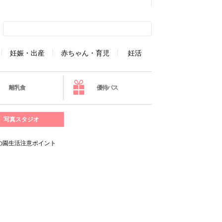
妊娠・出産
赤ちゃん・育児
妊活
離乳食
優待パス
写真スタジオ
の園生活注意ポイント