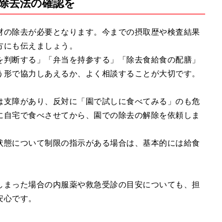
除去法の確認を
M
u
t
材の除去が必要となります。今までの摂取歴や検査結果
e
方にも伝えましょう。
を判断する」「弁当を持参する」「除去食給食の配膳」
う形で協力しあえるか、よく相談することが大切です。
は支障があり、反対に「園で試しに食べてみる」のも危
に自宅で食べさせてから、園での除去の解除を依頼しま
状態について制限の指示がある場合は、基本的には給食
しまった場合の内服薬や救急受診の目安についても、担
安心です。