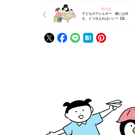
前の話
子どものアレルギー 園には何
を、どう伝えればいい？【医師
監修】