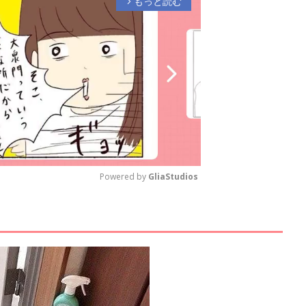
もっと読む
arrow_forward_ios
Powered by 
GliaStudios
M
u
t
e