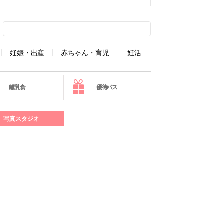
妊娠・出産
赤ちゃん・育児
妊活
離乳食
優待パス
写真スタジオ