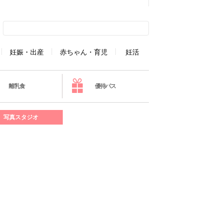
妊娠・出産
赤ちゃん・育児
妊活
離乳食
優待パス
写真スタジオ