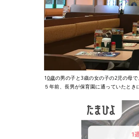
1
0歳
の男の子と3歳の女の子の2児の母
５年前、長男が保育園に通っていたとき