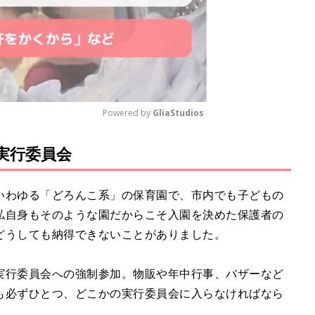
Powered by 
GliaStudios
実行委員会
M
u
t
いわゆる「どろんこ系」の保育園で、市内でも子どもの
e
私自身もそのような園だからこそ入園を決めた保護者の
どうしても納得できないことがありました。
実行委員会への強制参加。物販や年中行事、バザーなど
も必ずひとつ、どこかの実行委員会に入らなければなら