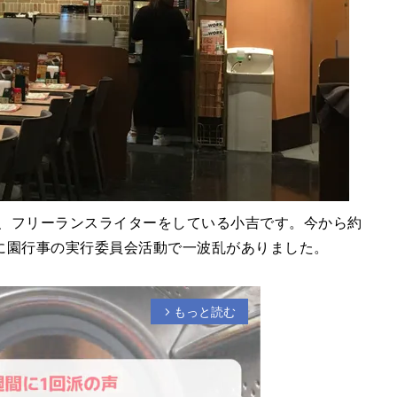
で、フリーランスライターをしている小吉です。今から約
に園行事の実行委員会活動で一波乱がありました。
もっと読む
arrow_forward_ios