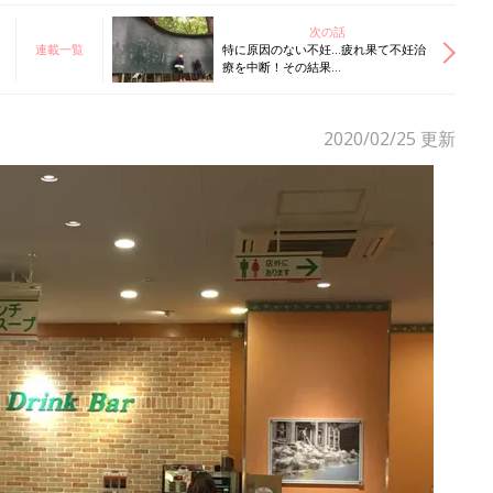
次の話
連載一覧
特に原因のない不妊…疲れ果て不妊治
療を中断！その結果…
2020/02/25
更新